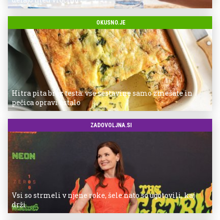
OKUSNO.JE
Hitra pita brez testa: vse sestavine samo zmešate in
pečica opravi ostalo
ZADOVOLJNA.SI
Vsi so strmeli v njene roke, šele nato so ugotovili, kaj
drži