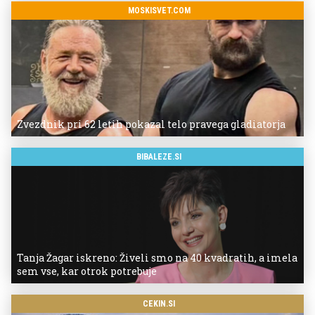
MOSKISVET.COM
Zvezdnik pri 62 letih pokazal telo pravega gladiatorja
BIBALEZE.SI
Tanja Žagar iskreno: Živeli smo na 40 kvadratih, a imela
sem vse, kar otrok potrebuje
CEKIN.SI