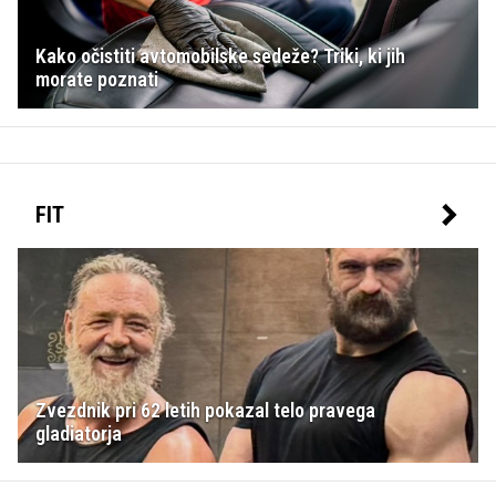
Kako očistiti avtomobilske sedeže? Triki, ki jih
morate poznati
FIT
Zvezdnik pri 62 letih pokazal telo pravega
gladiatorja