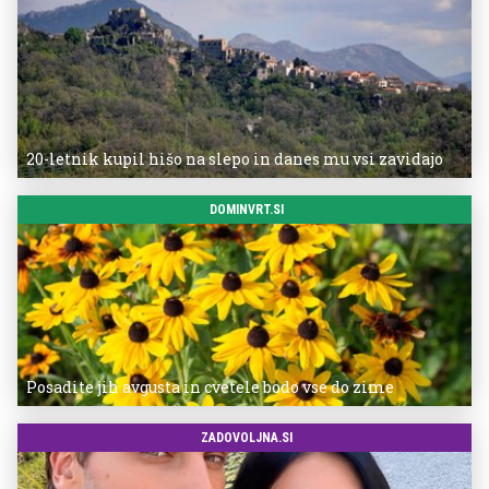
20-letnik kupil hišo na slepo in danes mu vsi zavidajo
DOMINVRT.SI
Posadite jih avgusta in cvetele bodo vse do zime
ZADOVOLJNA.SI