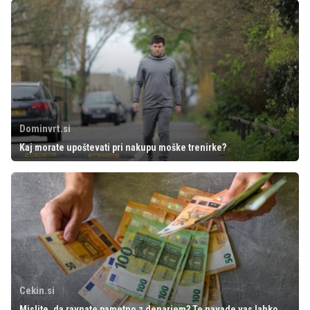
Dominvrt.si
Kaj morate upoštevati pri nakupu moške trenirke?
Cekin.si
Mislite, da ravnate pametno z denarjem? Te navade vas lahko