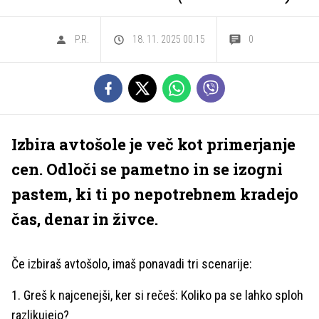
P.R.
18. 11. 2025 00.15
0
Izbira avtošole je več kot primerjanje
cen. Odloči se pametno in se izogni
pastem, ki ti po nepotrebnem kradejo
čas, denar in živce.
Če izbiraš avtošolo, imaš ponavadi tri scenarije:
1. Greš k najcenejši, ker si rečeš: Koliko pa se lahko sploh
razlikujejo?