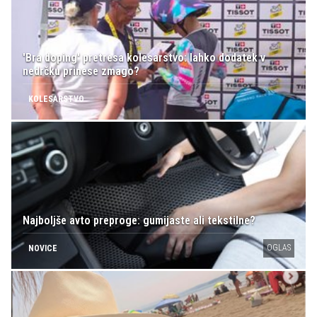
'Bra doping' pretresa kolesarstvo: lahko dodatek v
nedrčku prinese zmago?
KOLESARSTVO
Najboljše avto preproge: gumijaste ali tekstilne?
OGLAS
NOVICE