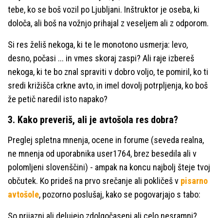
tebe, ko se boš vozil po Ljubljani. Inštruktor je oseba, ki
določa, ali boš na vožnjo prihajal z veseljem ali z odporom.
Si res želiš nekoga, ki te le monotono usmerja: levo,
desno, počasi ... in vmes skoraj zaspi? Ali raje izbereš
nekoga, ki te bo znal spraviti v dobro voljo, te pomiril, ko ti
sredi križišča crkne avto, in imel dovolj potrpljenja, ko boš
že petič naredil isto napako?
3. Kako preveriš, ali je avtošola res dobra?
Preglej spletna mnenja, ocene in forume (seveda realna,
ne mnenja od uporabnika user1764, brez besedila ali v
polomljeni slovenščini) - ampak na koncu najbolj šteje tvoj
občutek. Ko prideš na prvo srečanje ali pokličeš v
pisarno
avtošole
, pozorno poslušaj, kako se pogovarjajo s tabo:
So prijazni ali delujejo zdolgočaseni ali celo nesramni?