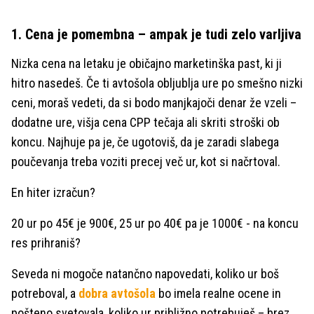
1. Cena je pomembna – ampak je tudi zelo varljiva
Nizka cena na letaku je običajno marketinška past, ki ji
hitro nasedeš. Če ti avtošola obljublja ure po smešno nizki
ceni, moraš vedeti, da si bodo manjkajoči denar že vzeli –
dodatne ure, višja cena CPP tečaja ali skriti stroški ob
koncu. Najhuje pa je, če ugotoviš, da je zaradi slabega
poučevanja treba voziti precej več ur, kot si načrtoval.
En hiter izračun?
20 ur po 45€ je 900€, 25 ur po 40€ pa je 1000€ - na koncu
res prihraniš?
Seveda ni mogoče natančno napovedati, koliko ur boš
potreboval, a
dobra avtošola
bo imela realne ocene in
pošteno svetovala, koliko ur približno potrebuješ – brez