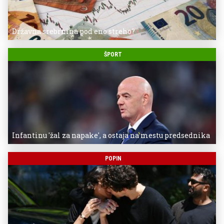
Državna srebrnina pod eno streho?
ŠPORT
Infantinu 'žal za napake', a ostaja na mestu predsednika
POPIN