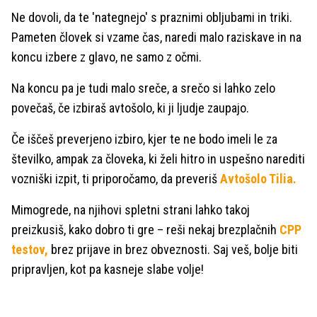
Ne dovoli, da te 'nategnejo' s praznimi obljubami in triki.
Pameten človek si vzame čas, naredi malo raziskave in na
koncu izbere z glavo, ne samo z očmi.
Na koncu pa je tudi malo sreče, a srečo si lahko zelo
povečaš, če izbiraš avtošolo, ki ji ljudje zaupajo.
Če iščeš preverjeno izbiro, kjer te ne bodo imeli le za
številko, ampak za človeka, ki želi hitro in uspešno narediti
vozniški izpit, ti priporočamo, da preveriš
Avtošolo Tilia.
Mimogrede, na njihovi spletni strani lahko takoj
preizkusiš, kako dobro ti gre – reši nekaj brezplačnih
CPP
testov,
brez prijave in brez obveznosti. Saj veš, bolje biti
pripravljen, kot pa kasneje slabe volje!