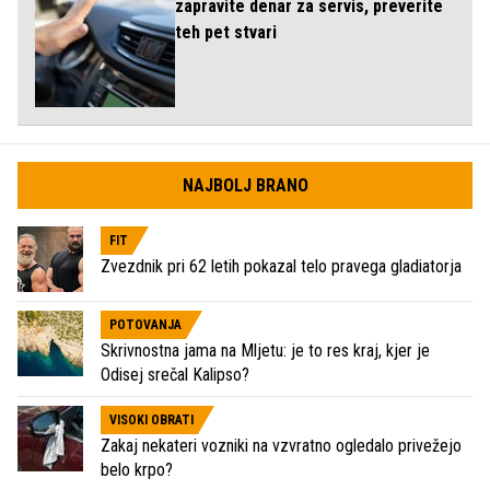
zapravite denar za servis, preverite
teh pet stvari
NAJBOLJ BRANO
FIT
Zvezdnik pri 62 letih pokazal telo pravega gladiatorja
POTOVANJA
Skrivnostna jama na Mljetu: je to res kraj, kjer je
Odisej srečal Kalipso?
VISOKI OBRATI
Zakaj nekateri vozniki na vzvratno ogledalo privežejo
belo krpo?