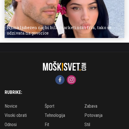
Njuna ljubezen naj bi bila marketinški trik, tako se
odzivata na govorice
RUBRIKE:
Novice
Šport
Zabava
Visoki obrati
Tehnologija
Potovanja
Odnosi
Fit
Stil