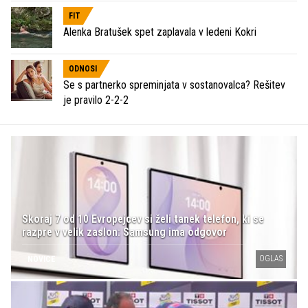
FIT
Alenka Bratušek spet zaplavala v ledeni Kokri
ODNOSI
Se s partnerko spreminjata v sostanovalca? Rešitev
je pravilo 2-2-2
Skoraj 7 od 10 Evropejcev si želi tanek telefon, ki se
razpre v velik zaslon: Samsung ima odgovor
OGLAS
NOVICE