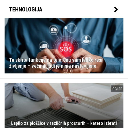
TEHNOLOGIJA
Ta skrita funkcija na telefonu vam lahko reši
življenje – večina ljudi je nima nastavljene
OGLAS
Lepilo za ploščice v različnih prostorih – katero izbrati