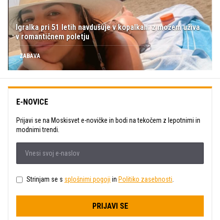
Igralka pri 51 letih navdušuje v kopalkah: z možem uživa
v romantičnem poletju
ZABAVA
E-NOVICE
Prijavi se na Moskisvet e-novičke in bodi na tekočem z lepotnimi in
modnimi trendi.
Strinjam se s
splošnimi pogoji
in
Politiko zasebnosti
.
PRIJAVI SE