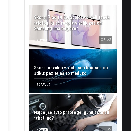
Skoraj 7 od 10 Evropejcev si želi tanek
telefon, ki se razpre v velik zaslon:
Samsung ima odgovor
OGLAS
NOVICE
Skoraj nevidna v vodi, smrtonosna ob
stiku: pazite na to meduzo
ZDRAVJE
Najboljše avto preproge: gumijaste ali
tekstilne?
OGLAS
NOVICE