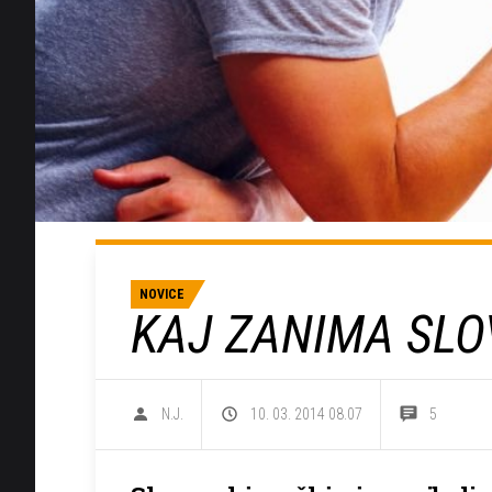
NOVICE
KAJ ZANIMA SL
N.J.
10. 03. 2014 08.07
5