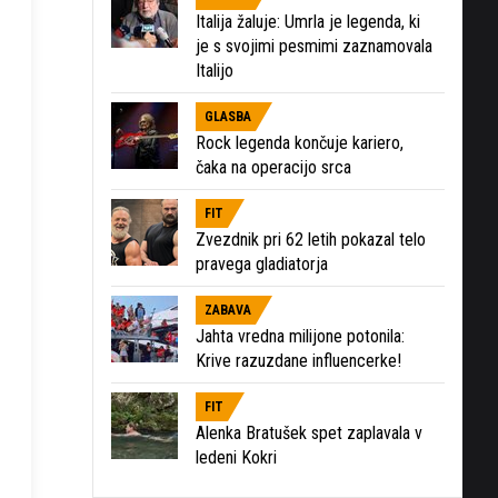
Italija žaluje: Umrla je legenda, ki
je s svojimi pesmimi zaznamovala
Italijo
GLASBA
Rock legenda končuje kariero,
čaka na operacijo srca
FIT
Zvezdnik pri 62 letih pokazal telo
pravega gladiatorja
ZABAVA
Jahta vredna milijone potonila:
Krive razuzdane influencerke!
FIT
Alenka Bratušek spet zaplavala v
ledeni Kokri