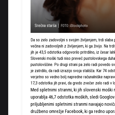
Srečna starša
FOTO: iStockphoto
Da so zelo zadovoljni s svojim življenjem, trdi slaba 
večina ni zadovoljnih z življenjem, ki ga živijo. Na 
jih je 43,5 odstotka odgovorilo pritrdilno, iz česar l
Slovenski moški tudi niso preveč pustolovskega duha 
pustolovščine. Po drugi strani pa zelo radi povedo s
je zatrdilo, da radi izrazijo svoja stališča. Kar 74 od
verjetno so vedno bolj napredne računalniške naprave 
17,3 odstotka jih pravi, da gredo zvečer zelo radi v lo
Med spletnimi stranmi, ki jih slovenski moški
uporablja 46,7 odstotka moških, sledi Googlov
priljubljenimi spletnimi stranmi navajajo novi
družbeno omrežje Facebook, ki ga redno uporab