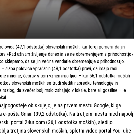
polovica (47,1 odstotka) slovenskih moških, kar torej pomeni, da jih
trditev »Rad uživam življenje danes in se ne obremenjujem s prihodnostjo«
ahko sklepamo, da se jih večina vendarle obremenjuje s prihodnostjo.
– slaba polovica vprašanih (48,1 odstotka) pravi, da imajo radi
voje mnenje, čeprav s tem vznemirijo ljudi – kar 56,1 odstotka moških
stotkov slovenskih moških se trudi slediti napredku tehnologije in
razlog, da zvečer bolj malo zahajajo v lokale, bare ali gostilne – le
kal.
 najpogosteje obiskujejo, je na prvem mestu Google, ki ga
a e-pošta Gmail (39,2 odstotka). Na tretjem mestu med najbolj
čarski portal 24ur.com (36,1 odstotka moških), sledijo
lja tretjina slovenskih moških, spletni video portal YouTube