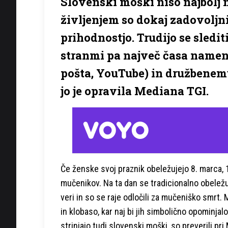
Slovenski moški niso najbolj 
življenjem so dokaj zadovoljni,
prihodnostjo. Trudijo se sledi
stranmi pa največ časa nameni
pošta, YouTube) in družbenem
jo je opravila Mediana TGI.
Če ženske svoj praznik obeležujejo 8. marca, 1
mučenikov. Na ta dan se tradicionalno obeležuj
veri in so se raje odločili za mučeniško smrt. 
in klobaso, kar naj bi jih simbolično opominjal
strinjajo tudi slovenski moški, so preverili pri