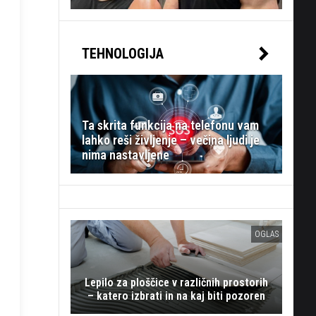
TEHNOLOGIJA
Ta skrita funkcija na telefonu vam
lahko reši življenje – večina ljudi je
nima nastavljene
OGLAS
Lepilo za ploščice v različnih prostorih
– katero izbrati in na kaj biti pozoren