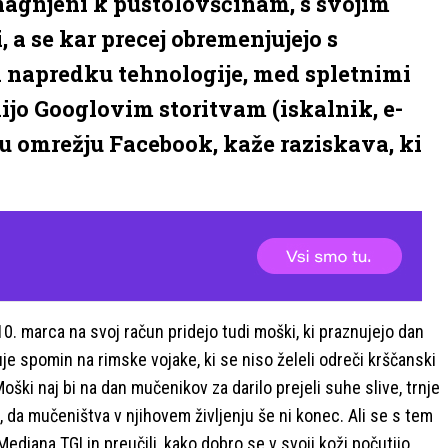
nagnjeni k pustolovščinam, s svojim
 a se kar precej obremenjujejo s
ti napredku tehnologije, med spletnimi
jo Googlovim storitvam (iskalnik, e-
u omrežju Facebook, kaže raziskava, ki
0. marca na svoj račun pridejo tudi moški, ki praznujejo dan
e spomin na rimske vojake, ki se niso želeli odreči krščanski
Moški naj bi na dan mučenikov za darilo prejeli suhe slive, trnje
o, da mučeništva v njihovem življenju še ni konec. Ali se s tem
 Mediana TGI in preučili, kako dobro se v svoji koži počutijo