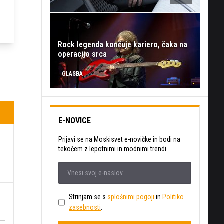
Rock legenda končuje kariero, čaka na
operacijo srca
GLASBA
E-NOVICE
Prijavi se na Moskisvet e-novičke in bodi na
tekočem z lepotnimi in modnimi trendi.
Strinjam se s
splošnimi pogoji
in
Politiko
zasebnosti
.