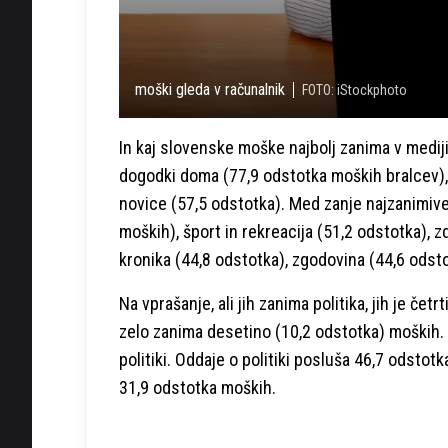
moški gleda v računalnik
FOTO: iStockphoto
In kaj slovenske moške najbolj zanima v medijih
dogodki doma (77,9 odstotka moških bralcev), 
novice (57,5 odstotka). Med zanje najzanimive
moških), šport in rekreacija (51,2 odstotka), z
kronika (44,8 odstotka), zgodovina (44,6 odst
Na vprašanje, ali jih zanima politika, jih je če
zelo zanima desetino (10,2 odstotka) moških. 
politiki. Oddaje o politiki posluša 46,7 odstot
31,9 odstotka moških.