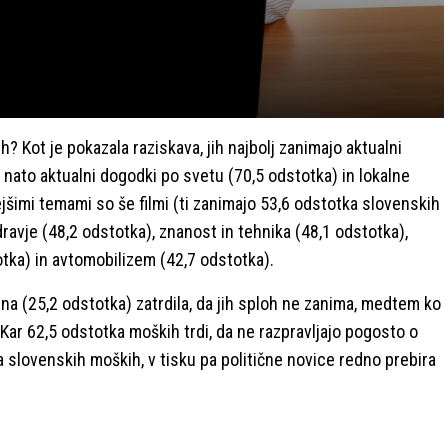
? Kot je pokazala raziskava, jih najbolj zanimajo aktualni
nato aktualni dogodki po svetu (70,5 odstotka) in lokalne
jšimi temami so še filmi (ti zanimajo 53,6 odstotka slovenskih
dravje (48,2 odstotka), znanost in tehnika (48,1 odstotka),
otka) in avtomobilizem (42,7 odstotka).
trtina (25,2 odstotka) zatrdila, da jih sploh ne zanima, medtem ko
Kar 62,5 odstotka moških trdi, da ne razpravljajo pogosto o
ka slovenskih moških, v tisku pa politične novice redno prebira