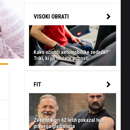
VISOKI OBRATI
Kako očistiti avtomobilske sedeže?
Triki, ki jih morate poznati
FIT
Zvezdnik pri 62 letih pokazal telo
pravega gladiatorja