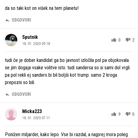
da so taki kot on višek na tem planetu!
ODGOVORI
Sputnik
0
2
18. 01. 2020 09.18
tudi če je dober kandidat ga bo javnost izločila pol pa objokovala.
se jim dogaja vsake volitve isto. tudi sandersa so si sami dol vrgli
pa pol rekli ej sanders bi bil boljši kot trump. samo 2 kroga
prepozni so bili
ODGOVORI
Micka223
9
0
18. 01. 2020 07.11
Ponižen miljarder, kako lepo. Vse bi razdal, a najprej mora poleg