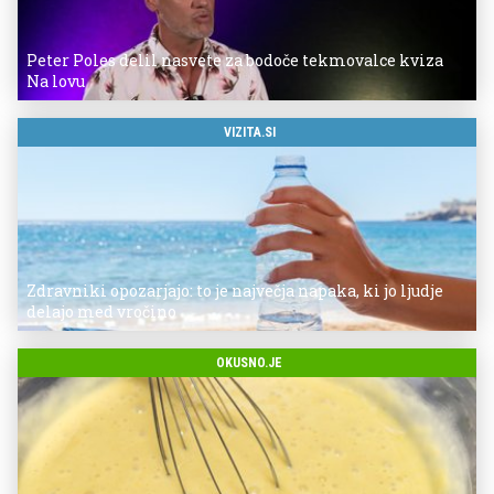
Peter Poles delil nasvete za bodoče tekmovalce kviza
Na lovu
VIZITA.SI
Zdravniki opozarjajo: to je največja napaka, ki jo ljudje
delajo med vročino
OKUSNO.JE