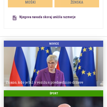
MOŠKI
ŽENSKA
Njegova navada skoraj uničila razmerje
NOVICE
Znano, kdo je bil v vozilu s predsednico države
ŠPORT