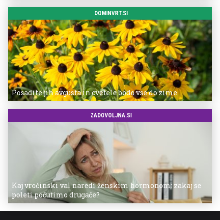
DOMINVRT.SI
Posadite jih avgusta in cvetele bodo vse do zime
ZADOVOLJNA.SI
Kaj vročinski val naredi ženskim hormonom: zakaj se
poleti počutimo drugače?