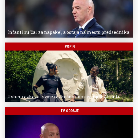
Infantinu 'žal za napake', a ostaja na mestu predsednika
POPIN
Usher razkazal svoje razkošno domovanje v Atlanti
TV ODDAJE