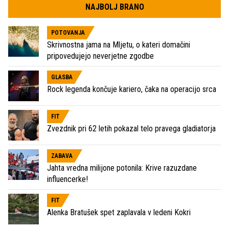
NAJBOLJ BRANO
POTOVANJA
Skrivnostna jama na Mljetu, o kateri domačini
pripovedujejo neverjetne zgodbe
GLASBA
Rock legenda končuje kariero, čaka na operacijo srca
FIT
Zvezdnik pri 62 letih pokazal telo pravega gladiatorja
ZABAVA
Jahta vredna milijone potonila: Krive razuzdane
influencerke!
FIT
Alenka Bratušek spet zaplavala v ledeni Kokri