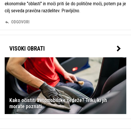
ekonomske ''oblasti'' in moči priti še do politične moči, potem pa je
cilj seveda pravična razdelitev. Pravljično.
ODGOVORI
VISOKI OBRATI
Kako očistiti avtomobilske sedeže? Triki, ki jih
morate poznati