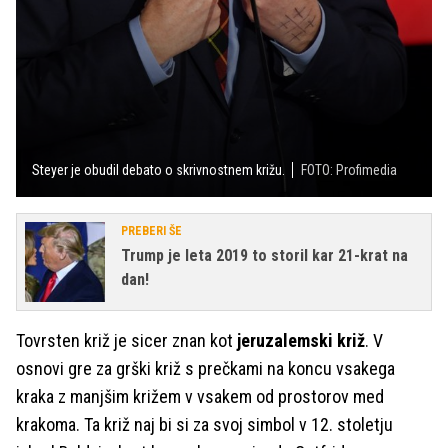
Steyer je obudil debato o skrivnostnem križu.
FOTO: Profimedia
PREBERI ŠE
Trump je leta 2019 to storil kar 21-krat na
dan!
Tovrsten križ je sicer znan kot
jeruzalemski križ
. V
osnovi gre za grški križ s prečkami na koncu vsakega
kraka z manjšim križem v vsakem od prostorov med
krakoma. Ta križ naj bi si za svoj simbol v 12. stoletju