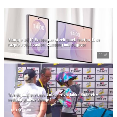
Skoraj 7 od 10 Evropejcev si želi tanek telefon, ki se
razpre v velik zaslon: Samsung ima odgovor
OGLAS
NOVICE
'Bra doping' pretresa kolesarstvo: lahko dodatek v
nedrčku prinese zmago?
KOLESARSTVO