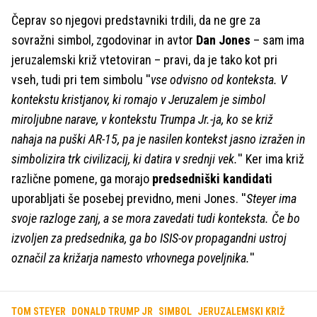
Čeprav so njegovi predstavniki trdili, da ne gre za
sovražni simbol, zgodovinar in avtor
Dan Jones
– sam ima
jeruzalemski križ vtetoviran – pravi, da je tako kot pri
vseh, tudi pri tem simbolu ''
vse odvisno od konteksta. V
kontekstu kristjanov, ki romajo v Jeruzalem je simbol
miroljubne narave, v kontekstu Trumpa Jr.-ja, ko se križ
nahaja na puški AR-15, pa je nasilen kontekst jasno izražen in
simbolizira trk civilizacij, ki datira v srednji vek.
'' Ker ima križ
različne pomene, ga morajo
predsedniški kandidati
uporabljati še posebej previdno, meni Jones. ''
Steyer ima
svoje razloge zanj, a se mora zavedati tudi konteksta. Če bo
izvoljen za predsednika, ga bo ISIS-ov propagandni ustroj
označil za križarja namesto vrhovnega poveljnika.
''
TOM STEYER
DONALD TRUMP JR
SIMBOL
JERUZALEMSKI KRIŽ