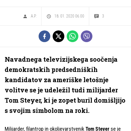
A.P.
18. 01. 2020 06.00
3
Navadnega televizijskega soočenja
demokratskih predsedniških
kandidatov za ameriške letošnje
volitve se je udeležil tudi milijarder
Tom Steyer, ki je zopet buril domišljijo
s svojim simbolom na roki.
Milijarder, filantrop in okoljevarstvenik
Tom Steyer
se je