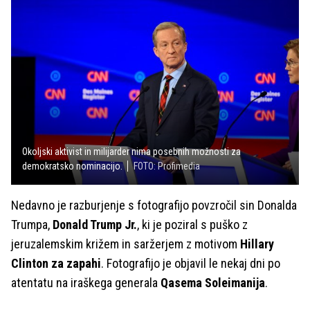
Okoljski aktivist in milijarder nima posebnih možnosti za
demokratsko nominacijo.
FOTO: Profimedia
Nedavno je razburjenje s fotografijo povzročil sin Donalda
Trumpa,
Donald Trump Jr.
, ki je poziral s puško z
jeruzalemskim križem in saržerjem z motivom
Hillary
Clinton za zapahi
. Fotografijo je objavil le nekaj dni po
atentatu na iraškega generala
Qasema Soleimanija
.