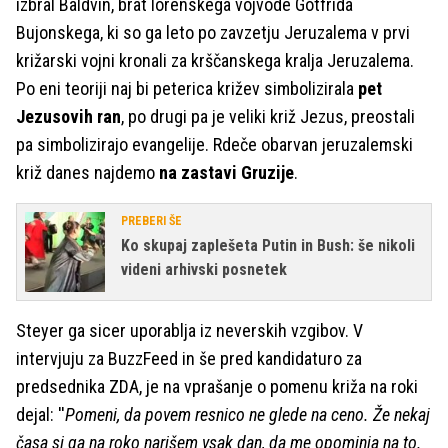
izbral Baldvin, brat lorenskega vojvode Gotfrida
Bujonskega, ki so ga leto po zavzetju Jeruzalema v prvi
križarski vojni kronali za krščanskega kralja Jeruzalema.
Po eni teoriji naj bi peterica križev simbolizirala
pet
Jezusovih ran
, po drugi pa je veliki križ Jezus, preostali
pa simbolizirajo evangelije. Rdeče obarvan jeruzalemski
križ danes najdemo
na zastavi Gruzije
.
PREBERI ŠE
Ko skupaj zaplešeta Putin in Bush: še nikoli
videni arhivski posnetek
Steyer ga sicer uporablja iz neverskih vzgibov. V
intervjuju za BuzzFeed in še pred kandidaturo za
predsednika ZDA, je na vprašanje o pomenu križa na roki
dejal: ''
Pomeni, da povem resnico ne glede na ceno. Že nekaj
časa si ga na roko narišem vsak dan, da me opominja na to.