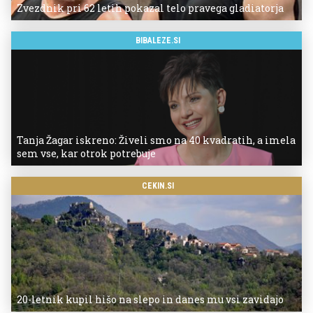
Zvezdnik pri 62 letih pokazal telo pravega gladiatorja
BIBALEZE.SI
Tanja Žagar iskreno: Živeli smo na 40 kvadratih, a imela
sem vse, kar otrok potrebuje
CEKIN.SI
20-letnik kupil hišo na slepo in danes mu vsi zavidajo