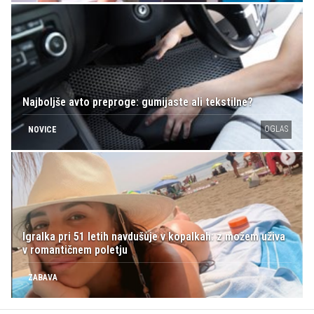
Najboljše avto preproge: gumijaste ali tekstilne?
OGLAS
NOVICE
Igralka pri 51 letih navdušuje v kopalkah: z možem uživa
v romantičnem poletju
ZABAVA