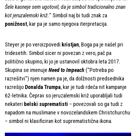
Šele kasneje sem ugotovil, da je simbol tradicionalno znan
kot jeruzalemski križ.
'' Simbol naj bi tudi znak za
ponižnost
, kar pa je samo njegova iterpretacija.
Steyer je po veroizpovedi
kristjan
, Boga pa je našel pri
tridesetih. Simbol sicer ni povezan z vero, pač pa
politično skupino, ki jo je ustanovil oktobra leta 2017.
Skupina se imenuje
Need to Impeach
(''Potreba po
razrešitvi'') njen namen pa je, da dolžnosti predsednika
razrešijo
Donalda Trumpa
, kar je tudi rdeča nit kampanje
62-letnika. Čeprav so jeruzalemski križ uporabljali tudi
nekateri
belski suprematisti
– povezovali so ga tudi z
napadom na muslimane v novozelandskem Christchurchu
– simbol ni klasificiran kot suprematistična ikona.