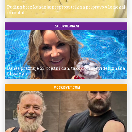
Puding brez kuhanja: preprost trik za pripravo v le nekaj
minutah
ZADOVOLJNA.SI
Danes praznuje 53. rojstni dan, tako dobro je videti znana
Slovenka
MOSKISVET.COM