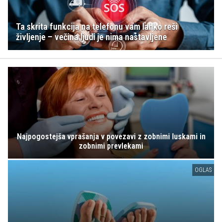
Ta skrita funkcija na telefonu vam lahko reši
življenje – večina ljudi je nima nastavljene
Najpogostejša vprašanja v povezavi z zobnimi luskami in
zobnimi prevlekami
OGLAS