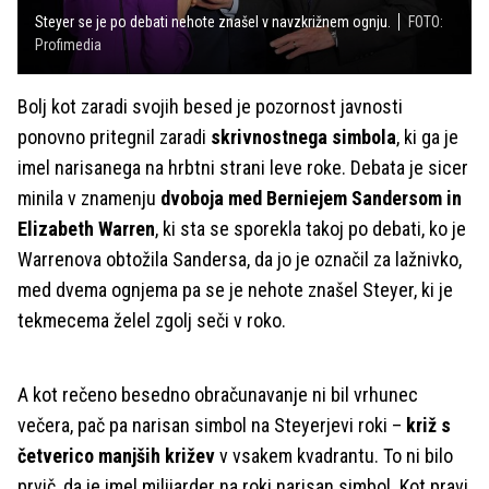
Steyer se je po debati nehote znašel v navzkrižnem ognju.
FOTO:
Profimedia
Bolj kot zaradi svojih besed je pozornost javnosti
ponovno pritegnil zaradi
skrivnostnega simbola
, ki ga je
imel narisanega na hrbtni strani leve roke. Debata je sicer
minila v znamenju
dvoboja med Berniejem Sandersom in
Elizabeth Warren
, ki sta se sporekla takoj po debati, ko je
Warrenova obtožila Sandersa, da jo je označil za lažnivko,
med dvema ognjema pa se je nehote znašel Steyer, ki je
tekmecema želel zgolj seči v roko.
A kot rečeno besedno obračunavanje ni bil vrhunec
večera, pač pa narisan simbol na Steyerjevi roki –
križ s
četverico manjših križev
v vsakem kvadrantu. To ni bilo
prvič, da je imel milijarder na roki narisan simbol. Kot pravi,