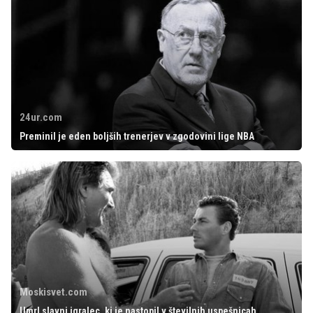
24ur.com
Preminil je eden boljših trenerjev v zgodovini lige NBA
Moskisvet.com
Umrl slavni igralec, ki je nastopil v številnih uspešnicah