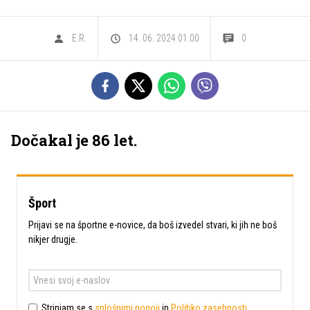
E.R.
14. 06. 2024 01.00
0
Dočakal je 86 let.
Šport
Prijavi se na športne e-novice, da boš izvedel stvari, ki jih ne boš
nikjer drugje.
Strinjam se s
splošnimi pogoji
in
Politiko zasebnosti
.