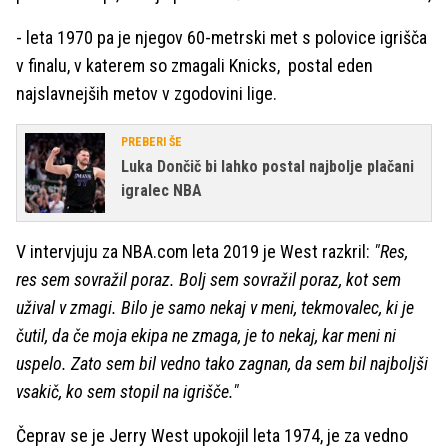
- leta 1970 pa je njegov 60-metrski met s polovice igrišča
v finalu, v katerem so zmagali Knicks, postal eden
najslavnejših metov v zgodovini lige.
PREBERI ŠE
Luka Dončič bi lahko postal najbolje plačani
igralec NBA
V intervjuju za NBA.com leta 2019 je West razkril:
"Res,
res sem sovražil poraz. Bolj sem sovražil poraz, kot sem
užival v zmagi. Bilo je samo nekaj v meni, tekmovalec, ki je
čutil, da če moja ekipa ne zmaga, je to nekaj, kar meni ni
uspelo. Zato sem bil vedno tako zagnan, da sem bil najboljši
vsakič, ko sem stopil na igrišče."
Čeprav se je Jerry West upokojil leta 1974, je za vedno