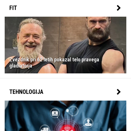
FIT
Zvezdnik pri 62 letih pokazal telo pravega
gladiatorja
TEHNOLOGIJA