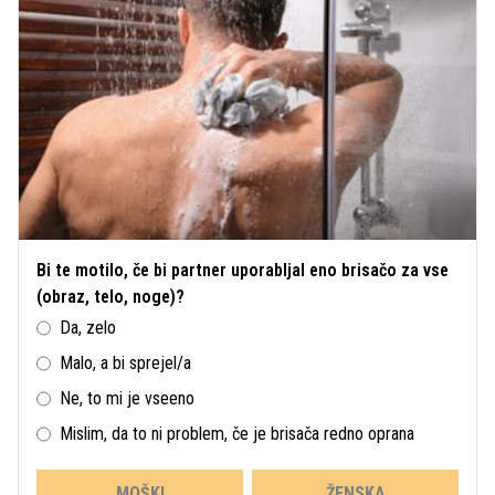
Bi te motilo, če bi partner uporabljal eno brisačo za vse
(obraz, telo, noge)?
Da, zelo
Malo, a bi sprejel/a
Ne, to mi je vseeno
Mislim, da to ni problem, če je brisača redno oprana
MOŠKI
ŽENSKA