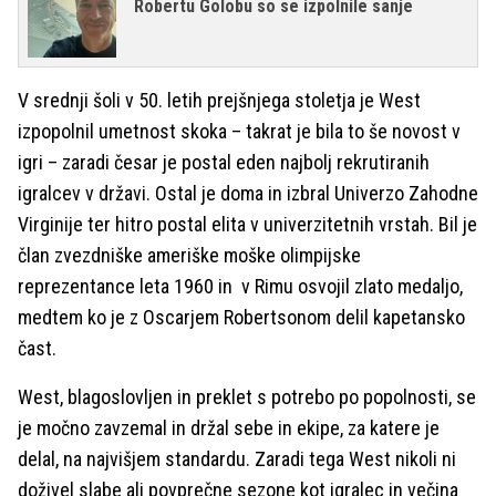
Robertu Golobu so se izpolnile sanje
V srednji šoli v 50. letih prejšnjega stoletja je West
izpopolnil umetnost skoka – takrat je bila to še novost v
igri – zaradi česar je postal eden najbolj rekrutiranih
igralcev v državi. Ostal je doma in izbral Univerzo Zahodne
Virginije ter hitro postal elita v univerzitetnih vrstah. Bil je
član zvezdniške ameriške moške olimpijske
reprezentance leta 1960 in v Rimu osvojil zlato medaljo,
medtem ko je z Oscarjem Robertsonom delil kapetansko
čast.
West, blagoslovljen in preklet s potrebo po popolnosti, se
je močno zavzemal in držal sebe in ekipe, za katere je
delal, na najvišjem standardu. Zaradi tega West nikoli ni
doživel slabe ali povprečne sezone kot igralec in večina