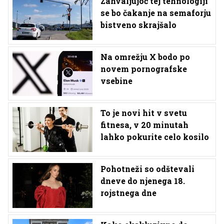
Zahvaljujoč tej tehnologiji
se bo čakanje na semaforju
bistveno skrajšalo
Na omrežju X bodo po
novem pornografske
vsebine
To je novi hit v svetu
fitnesa, v 20 minutah
lahko pokurite celo kosilo
Pohotneži so odštevali
dneve do njenega 18.
rojstnega dne