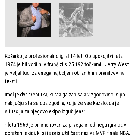
Košarko je profesionalno igral 14 let. Ob upokojitvi leta
1974 je bil vodilni v franšizi s 25.192 točkami. Jerry West
je veljal tudi za enega najboljših obrambnih branilcev na
tekmi.
Imel je dva trenutka, ki sta ga zapisala v zgodovino in po
naključju sta se oba zgodila, ko je že vse kazalo, da je
situacija za njegovo ekipo izgubljena:
- leta 1969 je bil imenovan za prvega in edinega igralca v
poraženi ekipi, ki si je prislužil čast naziva MVP finala NBA,