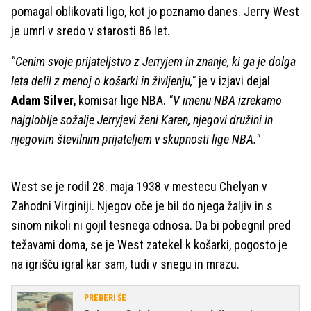
pomagal oblikovati ligo, kot jo poznamo danes. Jerry West
je umrl v sredo v starosti 86 let.
"Cenim svoje prijateljstvo z Jerryjem in znanje, ki ga je dolga
leta delil z menoj o košarki in življenju,"
je v izjavi dejal
Adam Silver
, komisar lige NBA.
"V imenu NBA izrekamo
najgloblje sožalje Jerryjevi ženi Karen, njegovi družini in
njegovim številnim prijateljem v skupnosti lige NBA."
West se je rodil 28. maja 1938 v mestecu Chelyan v
Zahodni Virginiji. Njegov oče je bil do njega žaljiv in s
sinom nikoli ni gojil tesnega odnosa. Da bi pobegnil pred
težavami doma, se je West zatekel k košarki, pogosto je
na igrišču igral kar sam, tudi v snegu in mrazu.
PREBERI ŠE