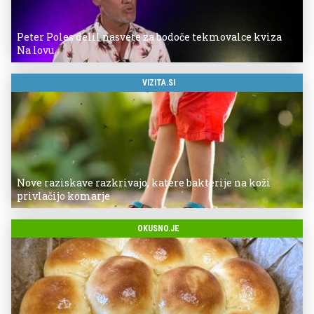
Peter Poles delil nasvete za bodoče tekmovalce kviza
Na lovu
VIZITA.SI
Nove raziskave razkrivajo, katere bakterije na koži
privlačijo komarje
OKUSNO.JE