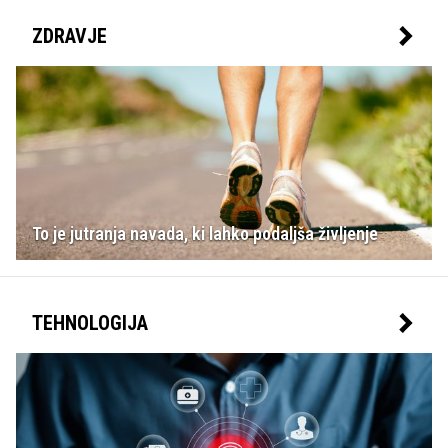
ZDRAVJE
To je jutranja navada, ki lahko podaljša življenje
TEHNOLOGIJA