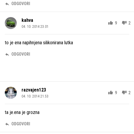
ODGOVORI
kahva
9
2
04. 10. 2014 23.01
to je ena napihnjena silikonirana lutka
ODGOVORI
razvajen123
9
2
04. 10. 2014 21.53
ta je.ena je grozna
ODGOVORI