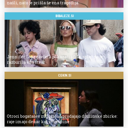
našli, nato je prišla še ena tragedija
BIBALEZE.SI
Jennifer Lopez želela pokazati idilo, splet pa je
razburila ena stvar
CEKIN.SI
Otroci bogatašev množično prodajajo družinske zbirke:
raje imajo denar kot umetnine