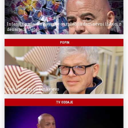
Infantino zanika navedbe o izplačilu domnevni ljubici z
denarjem Uefe
POPIN
Dan ljubezni po Emkejevo
TV ODDAJE