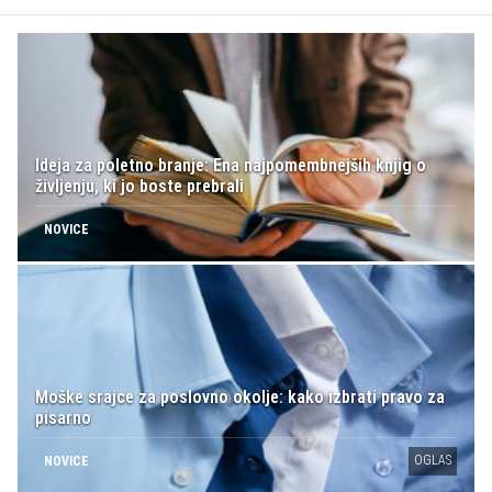
Ideja za poletno branje: Ena najpomembnejših knjig o
življenju, ki jo boste prebrali
NOVICE
Moške srajce za poslovno okolje: kako izbrati pravo za
pisarno
OGLAS
NOVICE