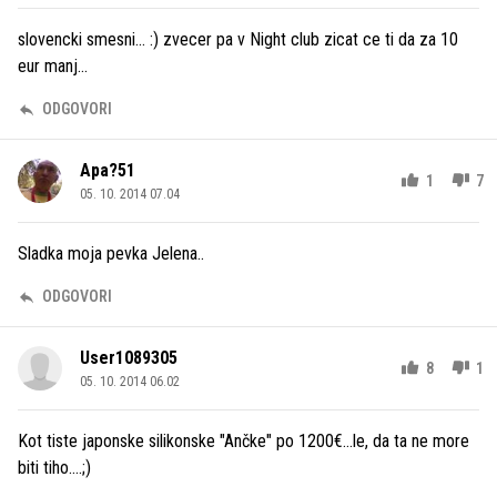
slovencki smesni... :) zvecer pa v Night club zicat ce ti da za 10
eur manj...
ODGOVORI
Apa?51
1
7
05. 10. 2014 07.04
Sladka moja pevka Jelena..
ODGOVORI
User1089305
8
1
05. 10. 2014 06.02
Kot tiste japonske silikonske "Ančke" po 1200€...le, da ta ne more
biti tiho....;)