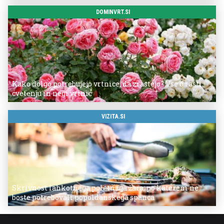
DOMINVRT.SI
Kako dolgo potrebujejo vrtnice, da zrastejo? Vse o rasti,
cvetenju in negi vrtnic
VIZITA.SI
Skrivnost lahkotnega poletnega žara, po katerem ne
boste potrebovali popoldanskega spanca