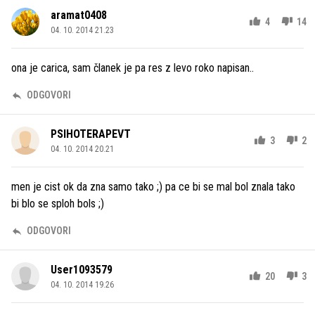
aramat0408
4
14
04. 10. 2014 21.23
ona je carica, sam članek je pa res z levo roko napisan..
ODGOVORI
PSIHOTERAPEVT
3
2
04. 10. 2014 20.21
men je cist ok da zna samo tako ;) pa ce bi se mal bol znala tako
bi blo se sploh bols ;)
ODGOVORI
User1093579
20
3
04. 10. 2014 19.26