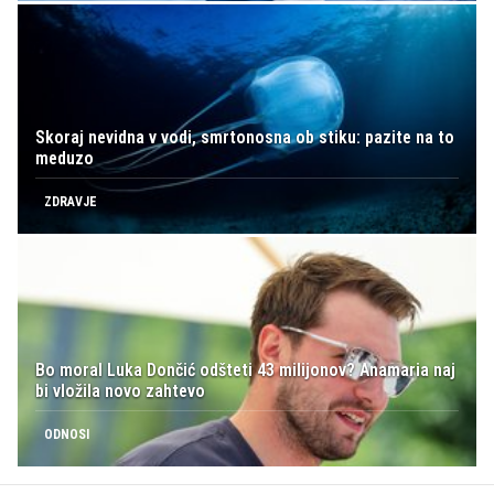
Skoraj nevidna v vodi, smrtonosna ob stiku: pazite na to
meduzo
ZDRAVJE
Bo moral Luka Dončić odšteti 43 milijonov? Anamaria naj
bi vložila novo zahtevo
ODNOSI