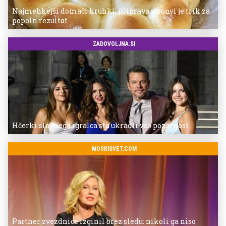
Najmehkejši domači kruhki: priprava v ponvi je trik za
popoln rezultat
ZADOVOLJNA.SI
Hčerki slavnega igralca sta ukradli vso pozornost
MOSKISVET.COM
Partner zvezdnice izginil brez sledu: nikoli ga niso