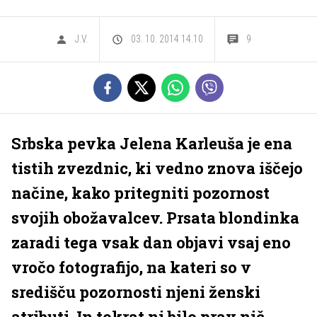
J.V.
03. 10. 2014 14.10
9
Srbska pevka Jelena Karleuša je ena
tistih zvezdnic, ki vedno znova iščejo
načine, kako pritegniti pozornost
svojih obožavalcev. Prsata blondinka
zaradi tega vsak dan objavi vsaj eno
vročo fotografijo, na kateri so v
središču pozornosti njeni ženski
atributi. In tokrat ni bilo prav nič