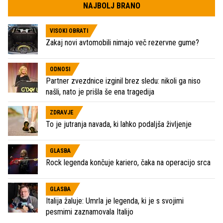
NAJBOLJ BRANO
VISOKI OBRATI
Zakaj novi avtomobili nimajo več rezervne gume?
ODNOSI
Partner zvezdnice izginil brez sledu: nikoli ga niso
našli, nato je prišla še ena tragedija
ZDRAVJE
To je jutranja navada, ki lahko podaljša življenje
GLASBA
Rock legenda končuje kariero, čaka na operacijo srca
GLASBA
Italija žaluje: Umrla je legenda, ki je s svojimi
pesmimi zaznamovala Italijo