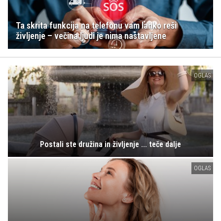
Ta skrita funkcija na telefonu vam lahko reši
življenje – večina ljudi je nima nastavljene
OGLAS
Postali ste družina in življenje ... teče dalje
OGLAS