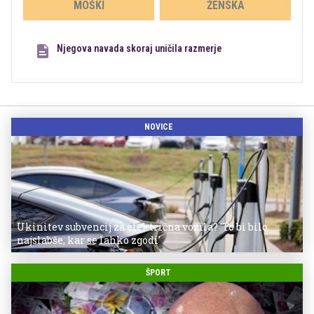
MOŠKI
ŽENSKA
Njegova navada skoraj uničila razmerje
NOVICE
Ukinitev subvencij za električna vozila? 'To bi bilo
najslabše, kar se lahko zgodi'
ŠPORT