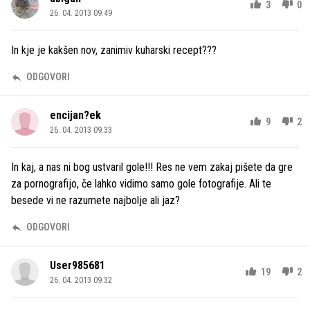
3
0
26. 04. 2013 09.49
In kje je kakšen nov, zanimiv kuharski recept???
ODGOVORI
encijan?ek
9
2
26. 04. 2013 09.33
In kaj, a nas ni bog ustvaril gole!!! Res ne vem zakaj pišete da gre
za pornografijo, če lahko vidimo samo gole fotografije. Ali te
besede vi ne razumete najbolje ali jaz?
ODGOVORI
User985681
19
2
26. 04. 2013 09.32