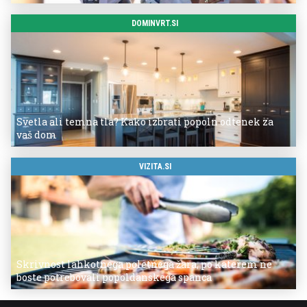
DOMINVRT.SI
Svetla ali temna tla? Kako izbrati popoln odtenek za
vaš dom
VIZITA.SI
Skrivnost lahkotnega poletnega žara, po katerem ne
boste potrebovali popoldanskega spanca