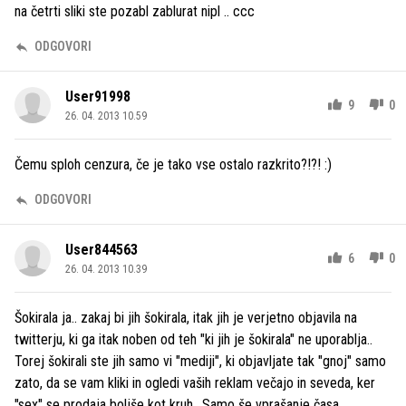
na četrti sliki ste pozabl zablurat nipl .. ccc
ODGOVORI
User91998
9
0
26. 04. 2013 10.59
Čemu sploh cenzura, če je tako vse ostalo razkrito?!?! :)
ODGOVORI
User844563
6
0
26. 04. 2013 10.39
Šokirala ja.. zakaj bi jih šokirala, itak jih je verjetno objavila na
twitterju, ki ga itak noben od teh "ki jih je šokirala" ne uporablja..
Torej šokirali ste jih samo vi "mediji", ki objavljate tak "gnoj" samo
zato, da se vam kliki in ogledi vaših reklam večajo in seveda, ker
"sex" se prodaja boljše kot kruh.. Samo še vprašanje časa