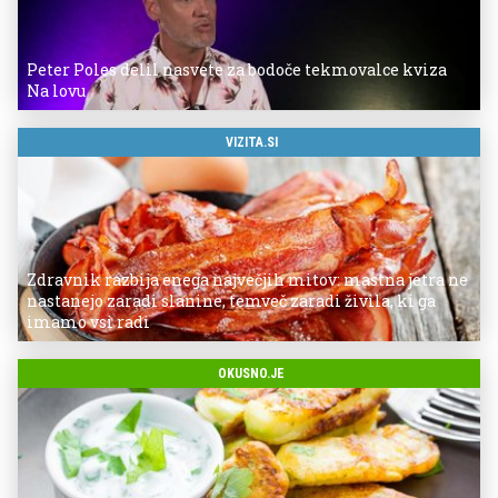
Peter Poles delil nasvete za bodoče tekmovalce kviza
Na lovu
VIZITA.SI
Zdravnik razbija enega največjih mitov: mastna jetra ne
nastanejo zaradi slanine, temveč zaradi živila, ki ga
imamo vsi radi
OKUSNO.JE