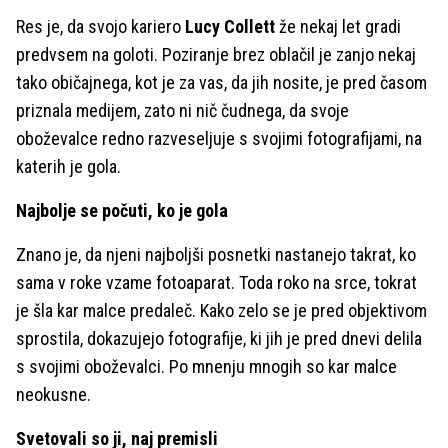
Res je, da svojo kariero
Lucy Collett
že nekaj let gradi
predvsem na goloti. Poziranje brez oblačil je zanjo nekaj
tako običajnega, kot je za vas, da jih nosite, je pred časom
priznala medijem, zato ni nič čudnega, da svoje
oboževalce redno razveseljuje s svojimi fotografijami, na
katerih je gola.
Najbolje se počuti, ko je gola
Znano je, da njeni najboljši posnetki nastanejo takrat, ko
sama v roke vzame fotoaparat. Toda roko na srce, tokrat
je šla kar malce predaleč. Kako zelo se je pred objektivom
sprostila, dokazujejo fotografije, ki jih je pred dnevi delila
s svojimi oboževalci. Po mnenju mnogih so kar malce
neokusne.
Svetovali so ji, naj premisli