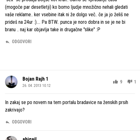
(mogoče par desetletji) ko bomo ljudje množično nehali gledati
vaše reklame.. ker vsebine itak ni že dolgo več.. če ja jo želiš ne
prideš na 24ur :).... Pa BTW.. punca je noro dobra in se je ne bi
branu .. naj kar objavlja take in drugačne "slike" :P
ODGOVORI
Bojan Rajh 1
9
1
26. 04. 2013 10.12
In zakaj se po novem na tem portalu bradavice na ženskih prsih
zakrivajo?
ODGOVORI
abigail