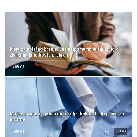
Ideja za poletno branje: Ena najpomembnejših knjig o
življenju, ki jo boste prebrali
NOVICE
Moške srajce za poslovno okolje: kako izbrati pravo za
pisarno
OGLAS
NOVICE