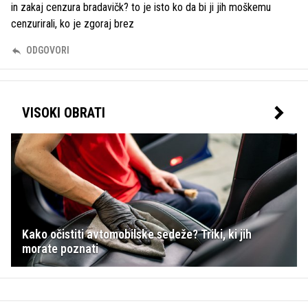
in zakaj cenzura bradavičk? to je isto ko da bi ji jih moškemu
cenzurirali, ko je zgoraj brez
ODGOVORI
VISOKI OBRATI
Kako očistiti avtomobilske sedeže? Triki, ki jih
morate poznati