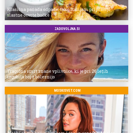
Klasična panada odpade: tako Italijani pripravijo
slastne ocvrte bučke
ZADOVOLJNA.SI
Tragična smrt znane vplivnice, ki je pri 26 letih
izgubila boj z boleznijo
MOSKISVET.COM