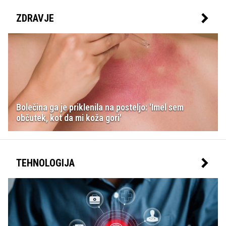
ZDRAVJE
Bolečina ga je priklenila na posteljo: 'Imel sem
občutek, kot da mi koža gori'
TEHNOLOGIJA