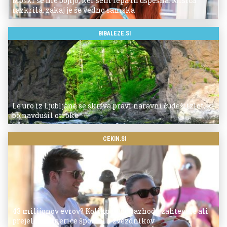
Moški se me bojijo, ker sem lepa in uspešna: Misica
razkrila, zakaj je še vedno samska
BIBALEZE.SI
Le uro iz Ljubljane se skriva pravi naravni čudež: izlet, ki
bo navdušil otroke
CEKIN.SI
43 milijonov evrov? Koliko so po razhodu zahtevale ali
prejele partnerice športnih zvezdnikov