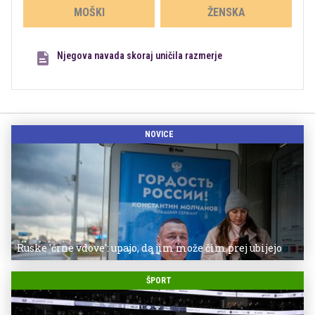
MOŠKI
ŽENSKA
Njegova navada skoraj uničila razmerje
NOVICE
Ruske 'črne vdove': upajo, da jim može čim prej ubijejo
ŠPORT