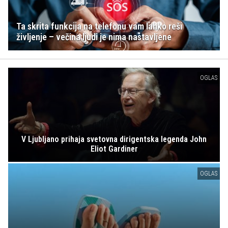
Ta skrita funkcija na telefonu vam lahko reši
življenje – večina ljudi je nima nastavljene
OGLAS
V Ljubljano prihaja svetovna dirigentska legenda John
Eliot Gardiner
OGLAS