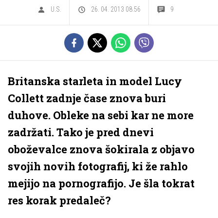
U.S.
26. 04. 2013 08.56
9
Britanska starleta in model Lucy
Collett zadnje čase znova buri
duhove. Obleke na sebi kar ne more
zadržati. Tako je pred dnevi
oboževalce znova šokirala z objavo
svojih novih fotografij, ki že rahlo
mejijo na pornografijo. Je šla tokrat
res korak predaleč?