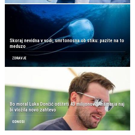
Skoraj nevidna v vodi, smrtonosna ob stiku: pazite na to
meduzo
ZDRAVJE
Bo moral Luka Dončić odšteti 43 milijonov? Anamaria naj
bi vložila novo zahtevo
ODNOSI