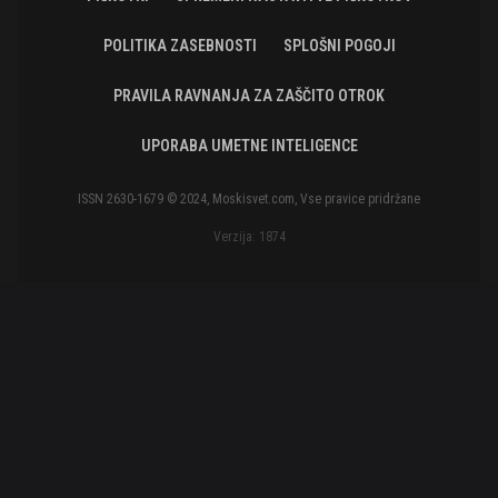
POLITIKA ZASEBNOSTI
SPLOŠNI POGOJI
PRAVILA RAVNANJA ZA ZAŠČITO OTROK
UPORABA UMETNE INTELIGENCE
ISSN 2630-1679 © 2024, Moskisvet.com, Vse pravice pridržane
Verzija: 1874