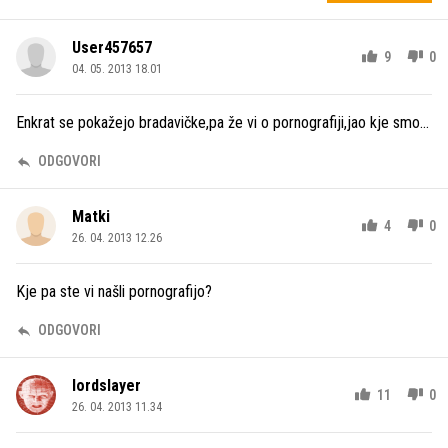
User457657
9
0
04. 05. 2013 18.01
Enkrat se pokažejo bradavičke,pa že vi o pornografiji,jao kje smo...
ODGOVORI
Matki
4
0
26. 04. 2013 12.26
Kje pa ste vi našli pornografijo?
ODGOVORI
lordslayer
11
0
26. 04. 2013 11.34