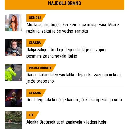
NAJBOLJ BRANO
ODNOSI
Moški se me bojijo, ker sem lepa in uspešna: Misica
razkrila, zakaj je še vedno samska
GLASBA
Italija žaluje: Umrla je legenda, ki je s svojimi
pesmimi zaznamovala Italijo
VISOKI OBRATI
Radar: kako daleč vas lahko dejansko zaznajo in kdaj
je že prepozno
GLASBA
Rock legenda končuje kariero, čaka na operacijo srca
FIT
Alenka Bratušek spet zaplavala v ledeni Kokri