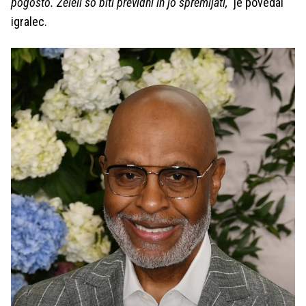
pogosto. Želeli so biti previdni in jo spremljati,"
je povedal
igralec.