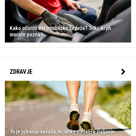
Kako očistiti avtomobilske sedeže? Triki, ki jih
morate poznati
ZDRAVJE
To je jutranja navada, ki lahko podaljša življenje