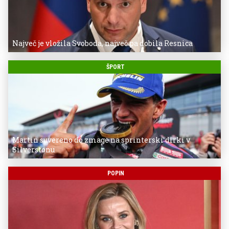
Največ je vložila Svoboda, največ pa dobila Resnica
ŠPORT
Martin suvereno do zmage na sprinterski dirki v
Silverstonu
POPIN