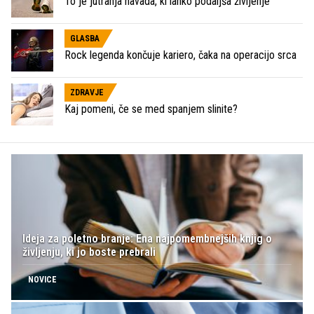
To je jutranja navada, ki lahko podaljša življenje
GLASBA
Rock legenda končuje kariero, čaka na operacijo srca
ZDRAVJE
Kaj pomeni, če se med spanjem slinite?
Ideja za poletno branje: Ena najpomembnejših knjig o
življenju, ki jo boste prebrali
NOVICE