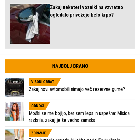
Zakaj nekateri vozniki na vzvratno
ogledalo privežejo belo krpo?
NAJBOLJ BRANO
VISOKI OBRATI
Zakaj novi avtomobili nimajo več rezervne gume?
ODNOSI
Moški se me bojijo, ker sem lepa in uspešna: Misica
razkrila, zakaj je še vedno samska
ZDRAVJE