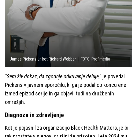
James Pickens Jr. kot Richard Webber
FOTO: Profimedia
"Sem živ dokaz, da zgodnje odkrivanje deluje,"
je povedal
Pickens v javnem sporočilu, ki ga je podal ob koncu ene
izmed epizod serije in ga objavil tudi na družbenih
omrežjih.
Diagnoza in zdravljenje
Kot je pojasnil za organizacijo Black Health Matters, je bil
rak prostate v njegovi družini že prisoten. Leta 2024 mu