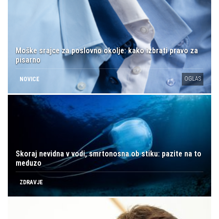
Moške srajce za poslovno okolje: kako izbrati pravo za
pisarno
OGLAS
NOVICE
Skoraj nevidna v vodi, smrtonosna ob stiku: pazite na to
meduzo
ZDRAVJE