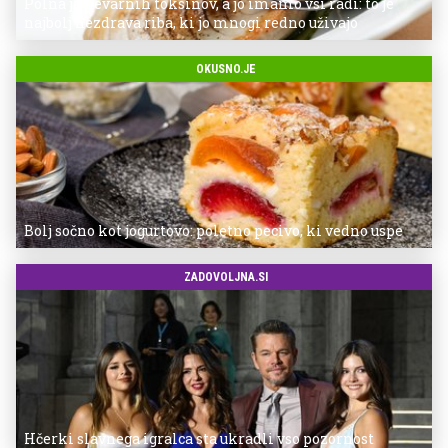
Polna je nevarnih toksinov, a jo imamo vsi radi: to je
najbolj nezdrava riba, ki jo mnogi redno uživajo
OKUSNO.JE
Bolj sočno kot jogurtovo: poletno pecivo, ki vedno uspe
ZADOVOLJNA.SI
Hčerki slavnega igralca sta ukradli vso pozornost