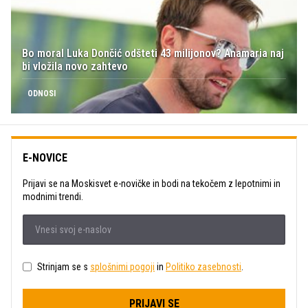
Bo moral Luka Dončić odšteti 43 milijonov? Anamaria naj
bi vložila novo zahtevo
ODNOSI
E-NOVICE
Prijavi se na Moskisvet e-novičke in bodi na tekočem z lepotnimi in
modnimi trendi.
Strinjam se s
splošnimi pogoji
in
Politiko zasebnosti
.
PRIJAVI SE