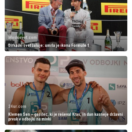
Moskisvet.com
Dirkaški svet žaluje: umrla je ikona Formule 1
24ur.com
Klemen Šen – gasilec, ki je reševal Kras, in dan kasneje državni
prvak v odbojki na mivki