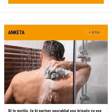
ANKETA
+ Arhiv
Bi te motilo, če bi partner uporabljal eno brisačo za vse