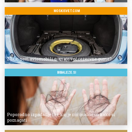
MOSKISVET.COM
Zakaj novi avtomobili nimajo več rezervne gume?
BIBALEZE.SI
Poporodno izpadanje las: kaj je normalno in kako si
pomagati