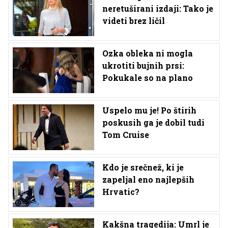
neretuširani izdaji: Tako je
videti brez ličil
Ozka obleka ni mogla
ukrotiti bujnih prsi:
Pokukale so na plano
Uspelo mu je! Po štirih
poskusih ga je dobil tudi
Tom Cruise
Kdo je srečnež, ki je
zapeljal eno najlepših
Hrvatic?
Kakšna tragedija: Umrl je