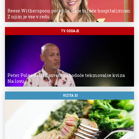
Reese Witherspoon potrdila, da je bil oče hospitaliziran:
Z njim je vse v redu
TV ODDAJE
Peter Poles delil nasvete za bodoče tekmovalce kviza
Na lovu
VIZITA.SI