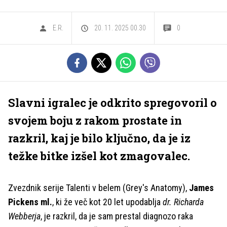
E.R.
20. 11. 2025 00.30
0
Slavni igralec je odkrito spregovoril o
svojem boju z rakom prostate in
razkril, kaj je bilo ključno, da je iz
težke bitke izšel kot zmagovalec.
Zvezdnik serije Talenti v belem (Grey's Anatomy),
James
Pickens ml.
, ki že več kot 20 let upodablja
dr. Richarda
Webberja
, je razkril, da je sam prestal diagnozo raka