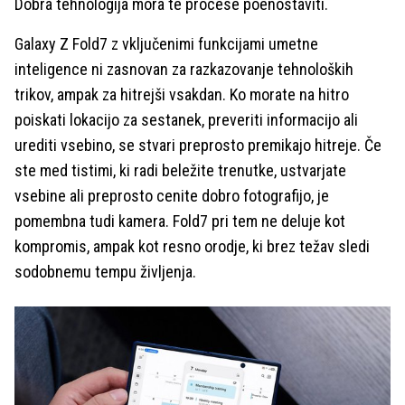
Dobra tehnologija mora te procese poenostaviti.
Galaxy Z Fold7 z vključenimi funkcijami umetne
inteligence ni zasnovan za razkazovanje tehnoloških
trikov, ampak za hitrejši vsakdan. Ko morate na hitro
poiskati lokacijo za sestanek, preveriti informacijo ali
urediti vsebino, se stvari preprosto premikajo hitreje. Če
ste med tistimi, ki radi beležite trenutke, ustvarjate
vsebine ali preprosto cenite dobro fotografijo, je
pomembna tudi kamera. Fold7 pri tem ne deluje kot
kompromis, ampak kot resno orodje, ki brez težav sledi
sodobnemu tempu življenja.