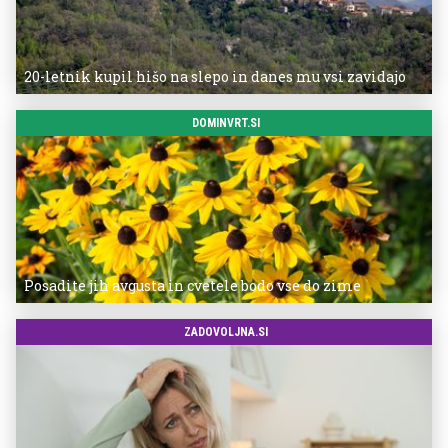
20-letnik kupil hišo na slepo in danes mu vsi zavidajo
DOMINVRT.SI
Posadite jih avgusta in cvetele bodo vse do zime
ZADOVOLJNA.SI