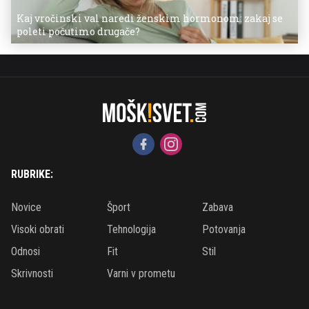
Kaj vročinski val naredi ženskim hormonom: zakaj se
poleti počutimo drugače?
RUBRIKE:
Novice
Šport
Zabava
Visoki obrati
Tehnologija
Potovanja
Odnosi
Fit
Stil
Skrivnosti
Varni v prometu