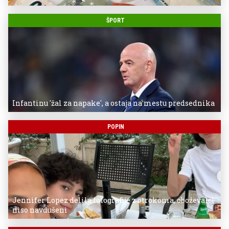
ŠPORT
Infantinu 'žal za napake', a ostaja na mestu predsednika
POPIN
Jennifer Lopez delila fotografije z otrokoma, oboževalci
niso navdušeni