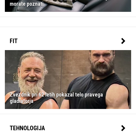
morate poznati
FIT
Zvezdnik pri 62 letih pokazal telo pravega
gladiatorja
TEHNOLOGIJA