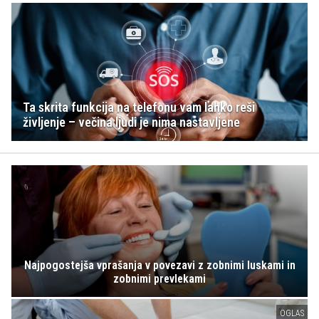
Ta skrita funkcija na telefonu vam lahko reši
življenje – večina ljudi je nima nastavljene
Najpogostejša vprašanja v povezavi z zobnimi luskami in
zobnimi prevlekami
OGLAS