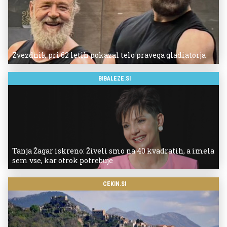
Zvezdnik pri 62 letih pokazal telo pravega gladiatorja
BIBALEZE.SI
Tanja Žagar iskreno: Živeli smo na 40 kvadratih, a imela
sem vse, kar otrok potrebuje
CEKIN.SI