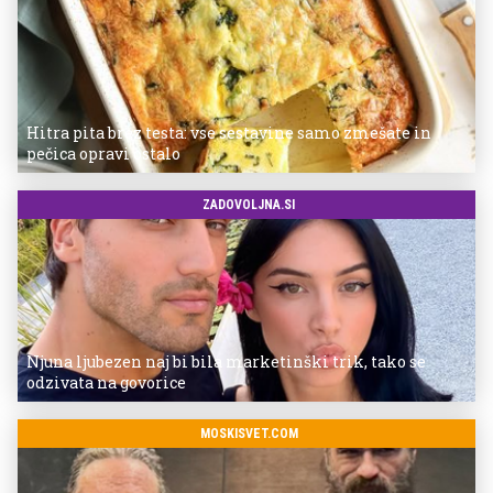
Hitra pita brez testa: vse sestavine samo zmešate in
pečica opravi ostalo
ZADOVOLJNA.SI
Njuna ljubezen naj bi bila marketinški trik, tako se
odzivata na govorice
MOSKISVET.COM