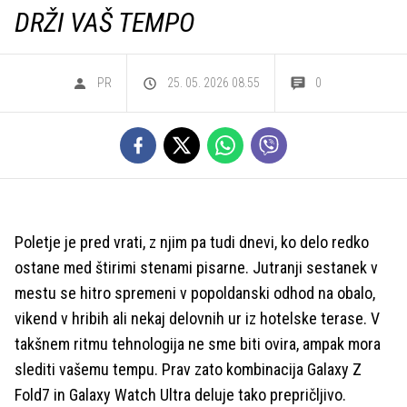
DRŽI VAŠ TEMPO
PR
25. 05. 2026 08.55
0
Poletje je pred vrati, z njim pa tudi dnevi, ko delo redko
ostane med štirimi stenami pisarne. Jutranji sestanek v
mestu se hitro spremeni v popoldanski odhod na obalo,
vikend v hribih ali nekaj delovnih ur iz hotelske terase. V
takšnem ritmu tehnologija ne sme biti ovira, ampak mora
slediti vašemu tempu. Prav zato kombinacija Galaxy Z
Fold7 in Galaxy Watch Ultra deluje tako prepričljivo.