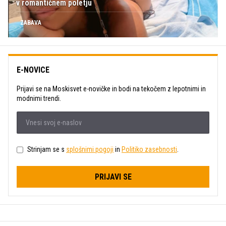
v romantičnem poletju
ZABAVA
E-NOVICE
Prijavi se na Moskisvet e-novičke in bodi na tekočem z lepotnimi in
modnimi trendi.
Strinjam se s
splošnimi pogoji
in
Politiko zasebnosti
.
PRIJAVI SE