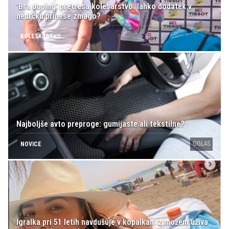
'Bra doping' pretresa kolesarstvo: lahko dodatek v
nedrčku prinese zmago?
KOLESARSTVO
Najboljše avto preproge: gumijaste ali tekstilne?
OGLAS
NOVICE
Igralka pri 51 letih navdušuje v kopalkah: z možem uživa