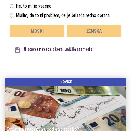
Ne, to mi je vseeno
Mislim, da to ni problem, če je brisača redno oprana
MOŠKI
ŽENSKA
Njegova navada skoraj uničila razmerje
NOVICE
Državna srebrnina pod eno streho?