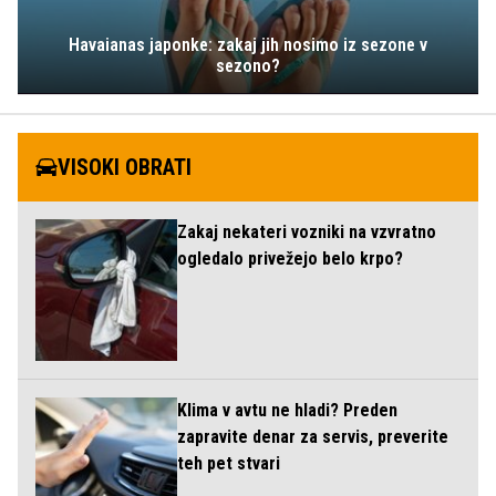
Havaianas japonke: zakaj jih nosimo iz sezone v
sezono?
VISOKI OBRATI
Zakaj nekateri vozniki na vzvratno
ogledalo privežejo belo krpo?
Klima v avtu ne hladi? Preden
zapravite denar za servis, preverite
teh pet stvari