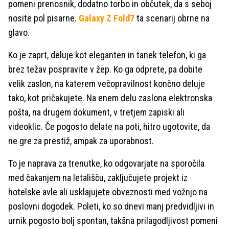
pomeni prenosnik, dodatno torbo in občutek, da s seboj
nosite pol pisarne.
Galaxy Z Fold7
ta scenarij obrne na
glavo.
Ko je zaprt, deluje kot eleganten in tanek telefon, ki ga
brez težav pospravite v žep. Ko ga odprete, pa dobite
velik zaslon, na katerem večopravilnost končno deluje
tako, kot pričakujete. Na enem delu zaslona elektronska
pošta, na drugem dokument, v tretjem zapiski ali
videoklic. Če pogosto delate na poti, hitro ugotovite, da
ne gre za prestiž, ampak za uporabnost.
To je naprava za trenutke, ko odgovarjate na sporočila
med čakanjem na letališču, zaključujete projekt iz
hotelske avle ali usklajujete obveznosti med vožnjo na
poslovni dogodek. Poleti, ko so dnevi manj predvidljivi in
urnik pogosto bolj spontan, takšna prilagodljivost pomeni