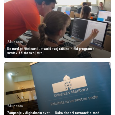
24ur.com
Ko med počitnicami ustvariš svoj računalniški program ali
sestaviš čisto svoj stroj
24ur.com
Zaupanje v digitalnem svetu – Kako doseči ravnotežje med