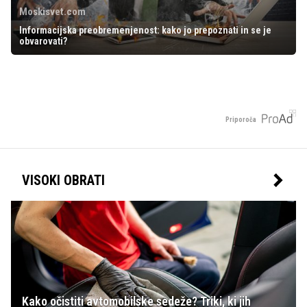
Moskisvet.com
Informacijska preobremenjenost: kako jo prepoznati in se je
obvarovati?
Priporoča
VISOKI OBRATI
Kako očistiti avtomobilske sedeže? Triki, ki jih