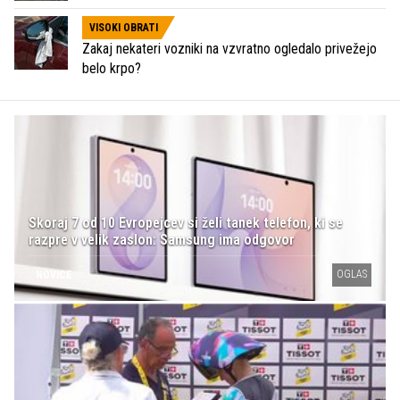
VISOKI OBRATI
Zakaj nekateri vozniki na vzvratno ogledalo privežejo
belo krpo?
Skoraj 7 od 10 Evropejcev si želi tanek telefon, ki se
razpre v velik zaslon: Samsung ima odgovor
OGLAS
NOVICE