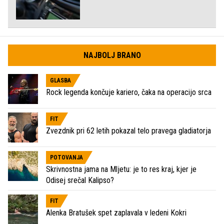
NAJBOLJ BRANO
GLASBA
Rock legenda končuje kariero, čaka na operacijo srca
FIT
Zvezdnik pri 62 letih pokazal telo pravega gladiatorja
POTOVANJA
Skrivnostna jama na Mljetu: je to res kraj, kjer je
Odisej srečal Kalipso?
FIT
Alenka Bratušek spet zaplavala v ledeni Kokri