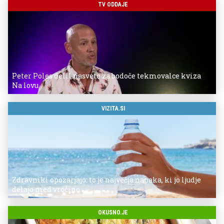
TV ODDAJE
Peter Poles delil nasvete za bodoče tekmovalce kviza
Na lovu
VIZITA.SI
Zdravniki opozarjajo: to je največja napaka, ki jo ljudje
delajo med vročino
OKUSNO.JE