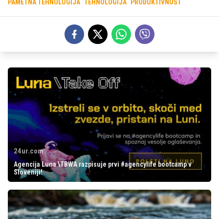
PAMETNA TEHNOLOGIJA
TEHNOLOGIJA
PRODUKTIVNOST
24ur.com
Agencija Luna \TBWA razpisuje prvi #agencylife bootcamp v
Sloveniji!