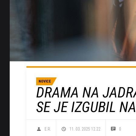
NOVICE
DRAMA NA JADRA
SE JE IZGUBIL N
E.R.
11. 03. 2025 12.22
0