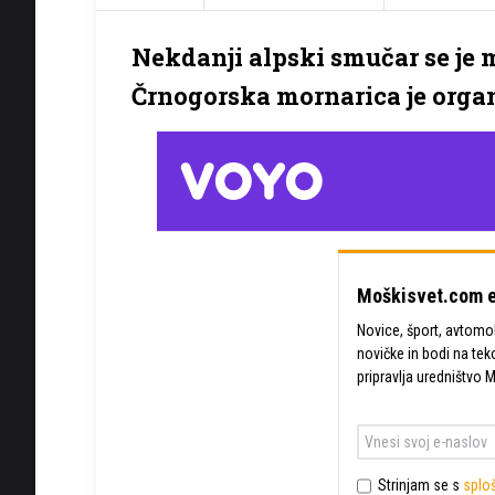
Nekdanji alpski smučar se je 
Črnogorska mornarica je organ
Moškisvet.com e
Novice, šport, avtomobi
novičke in bodi na tek
pripravlja uredništvo 
Strinjam se s
sploš