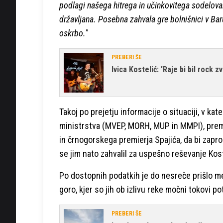
podlagi našega hitrega in učinkovitega sodelova
državljana. Posebna zahvala gre bolnišnici v Ba
oskrbo."
PREBERI ŠE
Ivica Kostelić: 'Raje bi bil rock z
Takoj po prejetju informacije o situaciji, v kat
ministrstva (MVEP, MORH, MUP in MMPI), premi
in črnogorskega premierja Spajića, da bi zapro
se jim nato zahvalil za uspešno reševanje Kost
Po dostopnih podatkih je do nesreče prišlo me
goro, kjer so jih ob izlivu reke močni tokovi po
PREBERI ŠE