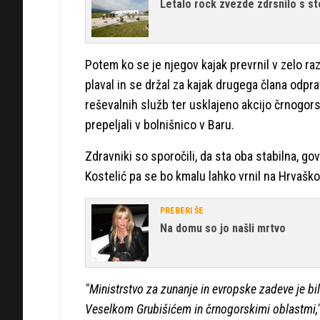
Letalo rock zvezde zdrsnilo s st
Potem ko se je njegov kajak prevrnil v zelo ra
plaval in se držal za kajak drugega člana odprav
reševalnih služb ter usklajeno akcijo črnogorsk
prepeljali v bolnišnico v Baru.
Zdravniki so sporočili, da sta oba stabilna, gov
Kostelić pa se bo kmalu lahko vrnil na Hrvaško
PREBERI ŠE
Na domu so jo našli mrtvo
"Ministrstvo za zunanje in evropske zadeve je b
Veselkom Grubišićem in črnogorskimi oblastmi,