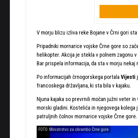
V morju blizu izliva reke Bojane v Črni gori st
Pripadniki mornarice vojske Črne gore so začel
helikopter. Akcija je stekla v polnem zagonu 
Bar prispela informacija, da sta v morju nekaj 
Po informacijah črnogorskega portala
Vijesti
j
francoskega državljana, ki sta bila v kajaku.
Njuna kajaka so prevrnili močan južni veter in v
morski gladini. Kostelića in njegovega kolega 
patruljnih čolnov mornarice vojske Črne gore.
FOTO: Ministrstvo za obrambo Črne gore