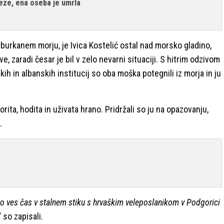
eze, ena oseba je umrla
zburkanem morju, je Ivica Kostelić ostal nad morsko gladino,
e, zaradi česar je bil v zelo nevarni situaciji. S hitrim odzivom
ih in albanskih institucij so oba moška potegnili iz morja in ju
orita, hodita in uživata hrano. Pridržali so ju na opazovanju,
.
ilo ves čas v stalnem stiku s hrvaškim veleposlanikom v Podgorici
"
so zapisali.