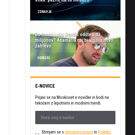
ZDRAVJE
Bo moral Luka Dončić odšteti 43
milijonov? Anamaria naj bi vložila novo
zahtevo
ODNOSI
E-NOVICE
Prijavi se na Moskisvet e-novičke in bodi na
tekočem z lepotnimi in modnimi trendi.
Strinjam se s
splošnimi pogoji
in
Politiko