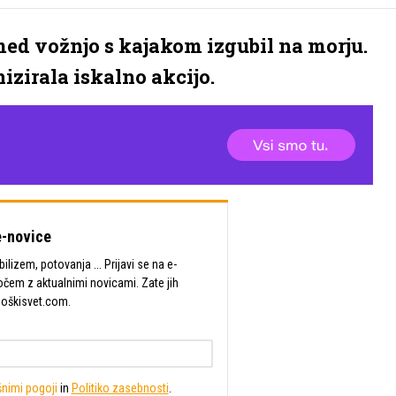
med vožnjo s kajakom izgubil na morju.
izirala iskalno akcijo.
-novice
lizem, potovanja ... Prijavi se na e-
očem z aktualnimi novicami. Zate jih
Moškisvet.com.
nimi pogoji
in
Politiko zasebnosti
.