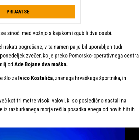
PRIJAVI SE
a se sinoči med vožnjo s kajakom izgubili dve osebi.
i iskati pogrešane, v ta namen pa je bil uporabljen tudi
v ponedeljek zvečer, ko je preko Pomorsko-operativnega centra
milj od
Ade Bojane dva moška.
e šlo za
Ivico Kostelića
, znanega hrvaškega športnika, in
eč kot tri metre visoki valovi, ki so posledično nastali na
je iz razburkanega morja rešila posadka enega od novih hitrih