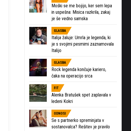
Moški se me bojijo, ker sem lepa
in uspešna: Misica razkrila, zakaj
je še vedno samska
GLASBA
Italija žaluje: Umrla je legenda, ki
je s svojimi pesmimi zaznamovala
Italijo
GLASBA
Rock legenda končuje kariero,
čaka na operacijo srca
FIT
Alenka Bratušek spet zaplavala v
ledeni Kokri
ODNOSI
Se s partnerko spreminjata v
sostanovalca? Rešitev je pravilo