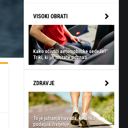
VISOKI OBRATI
Kako očistiti avtomobilske sedeže?
Triki, ki jih morate poznati
ZDRAVJE
To je jutranja navada, ki lahko
podaljša življenje