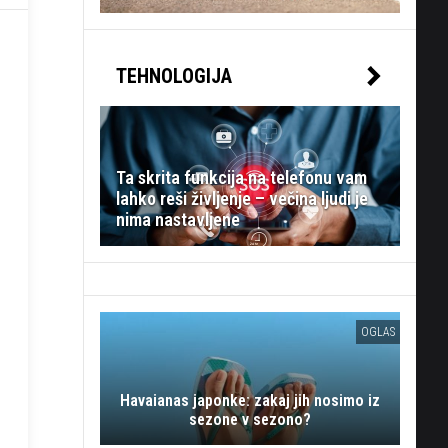
TEHNOLOGIJA
Ta skrita funkcija na telefonu vam
lahko reši življenje – večina ljudi je
nima nastavljene
OGLAS
Havaianas japonke: zakaj jih nosimo iz
sezone v sezono?