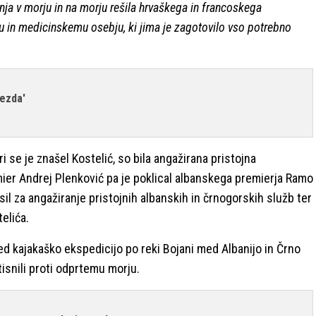
nja v morju in na morju rešila hrvaškega in francoskega
ru in medicinskemu osebju, ki jima je zagotovilo vso potrebno
vezda'
eri se je znašel Kostelić, so bila angažirana pristojna
er Andrej Plenković pa je poklical albanskega premierja Ramo
sil za angažiranje pristojnih albanskih in črnogorskih služb ter
elića.
d kajakaško ekspedicijo po reki Bojani med Albanijo in Črno
tisnili proti odprtemu morju.