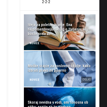
2-2-2
Ideja za poletno branje: Ena
najpomembnejših knjig o življenju, ki jo
boste prebrali
NOVICE
Moške srajce za poslovno okolje: kako
izbrati pravo za pisarno
OGLAS
NOVICE
Skoraj nevidna v vodi, smrtonosna ob
stiku: pazite na to meduzo