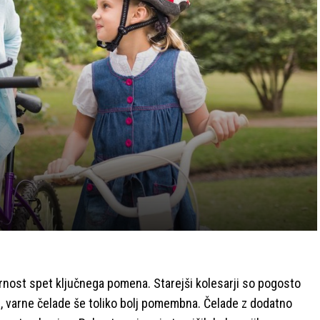
arnost spet ključnega pomena. Starejši kolesarji so pogosto
re, varne čelade še toliko bolj pomembna. Čelade z dodatno