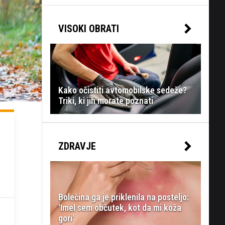
VISOKI OBRATI
Kako očistiti avtomobilske sedeže?
Triki, ki jih morate poznati
ZDRAVJE
Bolečina ga je priklenila na posteljo:
'Imel sem občutek, kot da mi koža
gori'