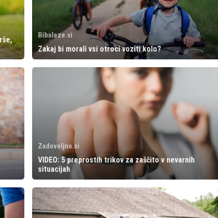
Bibaleze.si
rše,
Zakaj bi morali vsi otroci voziti kolo?
Zadovoljna.si
VIDEO: 5 preprostih trikov za zaščito v nevarnih
situacijah