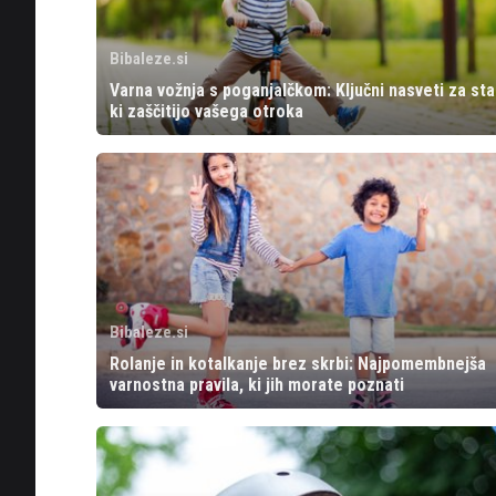
Bibaleze.si
Varna vožnja s poganjalčkom: Ključni nasveti za sta
ki zaščitijo vašega otroka
Bibaleze.si
Rolanje in kotalkanje brez skrbi: Najpomembnejša
varnostna pravila, ki jih morate poznati