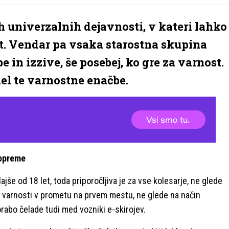
ih univerzalnih dejavnosti, v kateri lahko
st. Vendar pa vsaka starostna skupina
e in izzive, še posebej, ko gre za varnost.
el te varnostne enačbe.
 opreme
še od 18 let, toda priporočljiva je za vse kolesarje, ne glede
 varnosti v prometu na prvem mestu, ne glede na način
porabo čelade tudi med vozniki e-skirojev.