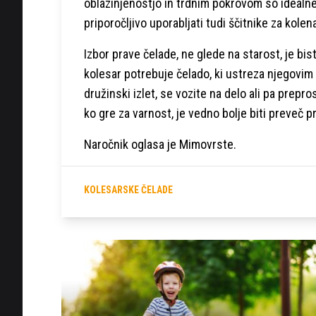
oblazinjenostjo in trdnim pokrovom so idealne 
priporočljivo uporabljati tudi ščitnike za kol
Izbor prave čelade, ne glede na starost, je b
kolesar potrebuje čelado, ki ustreza njegovim p
družinski izlet, se vozite na delo ali pa prepr
ko gre za varnost, je vedno bolje biti preveč 
Naročnik oglasa je Mimovrste.
KOLESARSKE ČELADE