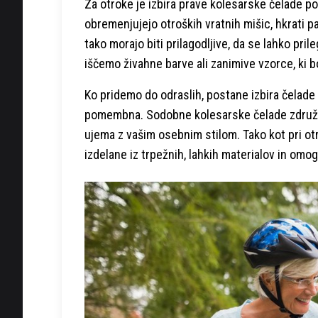
Za otroke je izbira prave kolesarske čelade p
obremenjujejo otroških vratnih mišic, hkrati p
tako morajo biti prilagodljive, da se lahko pril
iščemo živahne barve ali zanimive vzorce, ki 
Ko pridemo do odraslih, postane izbira čelade v
pomembna. Sodobne kolesarske čelade združu
ujema z vašim osebnim stilom. Tako kot pri ot
izdelane iz trpežnih, lahkih materialov in omo