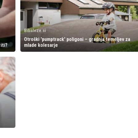
Bibaleze.si
Otroški 'pumptrack' poligoni – gradnja temeljev za
iti?
mlade kolesarje