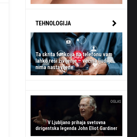
TEHNOLOGIJA
Ta skrita funkcija na telefonu vam
lahko reši življenje – večina ljudi je
nima nastavljene
OGLAS
V Ljubljano prihaja svetovna
dirigentska legenda John Eliot Gardiner