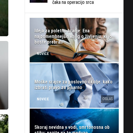
čaka na operacijo srca
Ideja za poletno branje: Ena
najpomembnejših knjig o življenju, ki jo
boste prebrali
NOVICE
Moške srajce za poslovno okolje: kako
izbrati pravo za pisarno
OGLAS
NOVICE
Skoraj nevidna v vodi, smrtonosna ob
stiku: pazite na to meduzo