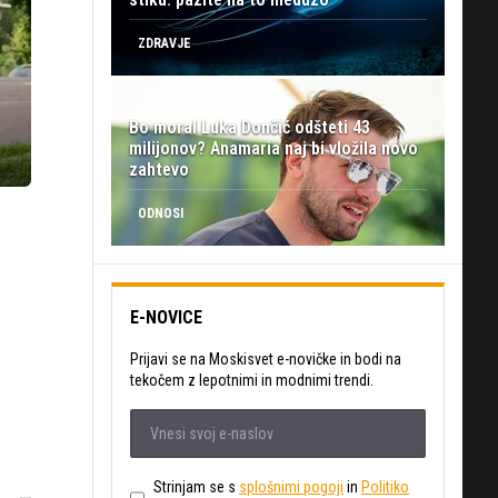
ZDRAVJE
Bo moral Luka Dončić odšteti 43
milijonov? Anamaria naj bi vložila novo
zahtevo
ODNOSI
E-NOVICE
Prijavi se na Moskisvet e-novičke in bodi na
tekočem z lepotnimi in modnimi trendi.
Strinjam se s
splošnimi pogoji
in
Politiko