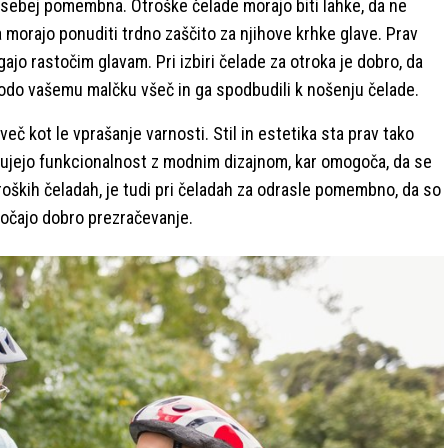
osebej pomembna. Otroške čelade morajo biti lahke, da ne
a morajo ponuditi trdno zaščito za njihove krhke glave. Prav
egajo rastočim glavam. Pri izbiri čelade za otroka je dobro, da
bodo vašemu malčku všeč in ga spodbudili k nošenju čelade.
eč kot le vprašanje varnosti. Stil in estetika sta prav tako
jejo funkcionalnost z modnim dizajnom, kar omogoča, da se
roških čeladah, je tudi pri čeladah za odrasle pomembno, da so
gočajo dobro prezračevanje.