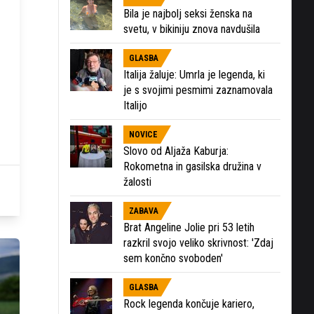
Bila je najbolj seksi ženska na
svetu, v bikiniju znova navdušila
GLASBA
Italija žaluje: Umrla je legenda, ki
je s svojimi pesmimi zaznamovala
Italijo
NOVICE
Slovo od Aljaža Kaburja:
Rokometna in gasilska družina v
žalosti
ZABAVA
Brat Angeline Jolie pri 53 letih
razkril svojo veliko skrivnost: 'Zdaj
sem končno svoboden'
GLASBA
Rock legenda končuje kariero,