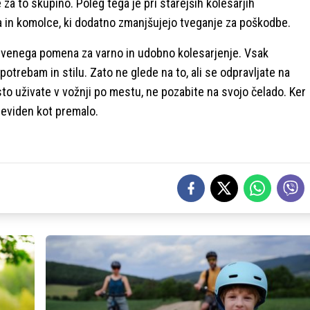
za to skupino. Poleg tega je pri starejših kolesarjih
ena in komolce, ki dodatno zmanjšujejo tveganje za poškodbe.
istvenega pomena za varno in udobno kolesarjenje. Vsak
otrebam in stilu. Zato ne glede na to, ali se odpravljate na
osto uživate v vožnji po mestu, ne pozabite na svojo čelado. Ker
previden kot premalo.