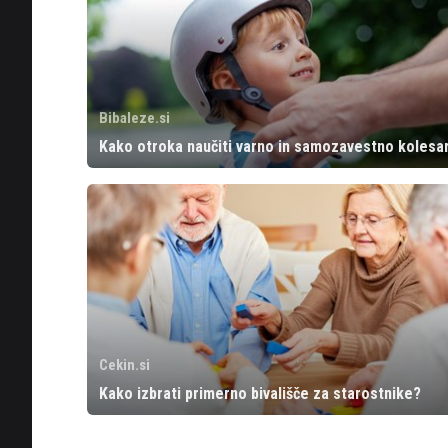
Bibaleze.si
Kako otroka naučiti varno in samozavestno kolesar
Cekin.si
Kako izbrati primerno bivališče za starostnike?