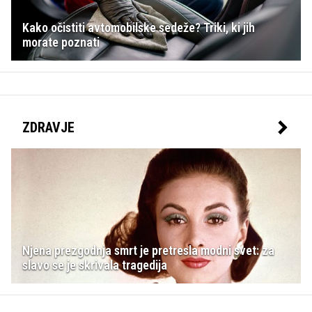
Kako očistiti avtomobilske sedeže? Triki, ki jih
morate poznati
ZDRAVJE
Njena prezgodnja smrt je pretresla modni svet: za
slavo se je skrivala tragedija