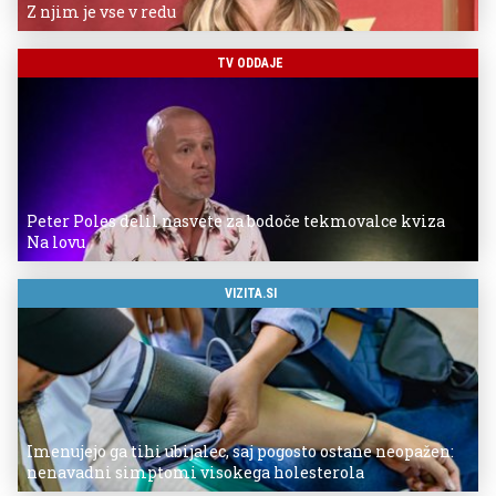
Z njim je vse v redu
TV ODDAJE
Peter Poles delil nasvete za bodoče tekmovalce kviza
Na lovu
VIZITA.SI
Imenujejo ga tihi ubijalec, saj pogosto ostane neopažen:
nenavadni simptomi visokega holesterola