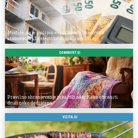
Mislite, da je milijon evrov dovolj za sanjsko
stanovanje? Te številke so šokirale Evropo
DOMINVRT.SI
Pravilno shranjevanje prešitih odej: Kako ohraniti
družinsko dediščino
VIZITA.SI