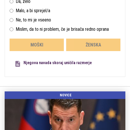
Da, zelo
Malo, a bi sprejel/a
Ne, to mi je vseeno
Mislim, da to ni problem, če je brisača redno oprana
MOŠKI
ŽENSKA
Njegova navada skoraj uničila razmerje
NOVICE