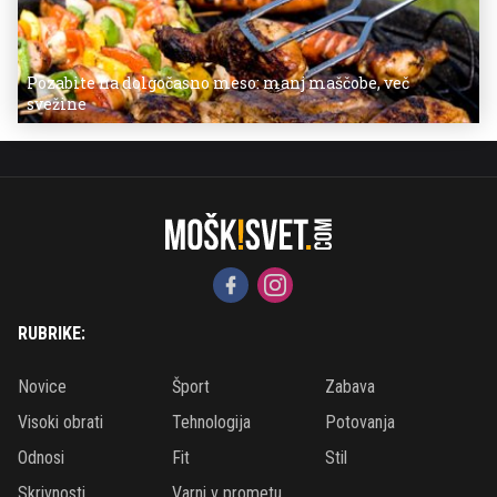
Pozabite na dolgočasno meso: manj maščobe, več
svežine
RUBRIKE:
Novice
Šport
Zabava
Visoki obrati
Tehnologija
Potovanja
Odnosi
Fit
Stil
Skrivnosti
Varni v prometu