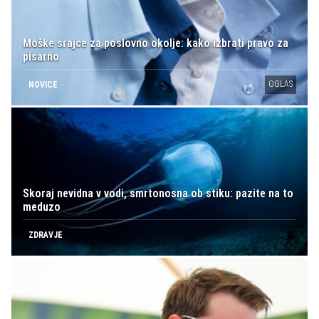
Moške srajce za poslovno okolje: kako izbrati pravo za
pisarno
OGLAS
NOVICE
Skoraj nevidna v vodi, smrtonosna ob stiku: pazite na to
meduzo
ZDRAVJE