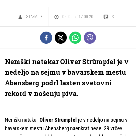
STA/Ma.K.
06. 09. 2017 00.20
3
Nemški natakar Oliver Strümpfel je v
nedeljo na sejmu v bavarskem mestu
Abensberg podrl lasten svetovni
rekord v nošenju piva.
Nemški natakar
Oliver Strümpfel
je v nedeljo na sejmu v
bavarskem mestu Abensberg naenkrat nesel 29 vrčev