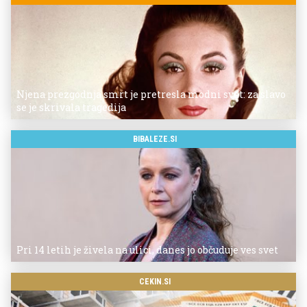
Njena prezgodnja smrt je pretresla modni svet: za slavo
se je skrivala tragedija
BIBALEZE.SI
Pri 14 letih je živela na ulici, danes jo občuduje ves svet
CEKIN.SI