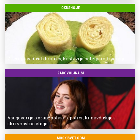
OKUSNO.JE
7 receptov naših bralcev, ki slavijo poletje in tradicijo
ZADOVOLJNA.SI
Vsi govorijo o oranžnolasi lepotici, ki navdušuje s
skrivnostno vlogo
MOSKISVET.COM