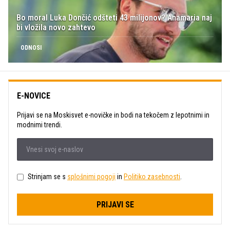
Bo moral Luka Dončić odšteti 43 milijonov? Anamaria naj
bi vložila novo zahtevo
ODNOSI
E-NOVICE
Prijavi se na Moskisvet e-novičke in bodi na tekočem z lepotnimi in
modnimi trendi.
Strinjam se s
splošnimi pogoji
in
Politiko zasebnosti
.
PRIJAVI SE