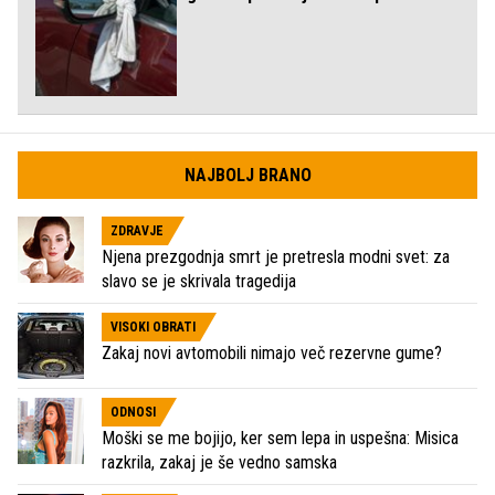
NAJBOLJ BRANO
ZDRAVJE
Njena prezgodnja smrt je pretresla modni svet: za
slavo se je skrivala tragedija
VISOKI OBRATI
Zakaj novi avtomobili nimajo več rezervne gume?
ODNOSI
Moški se me bojijo, ker sem lepa in uspešna: Misica
razkrila, zakaj je še vedno samska