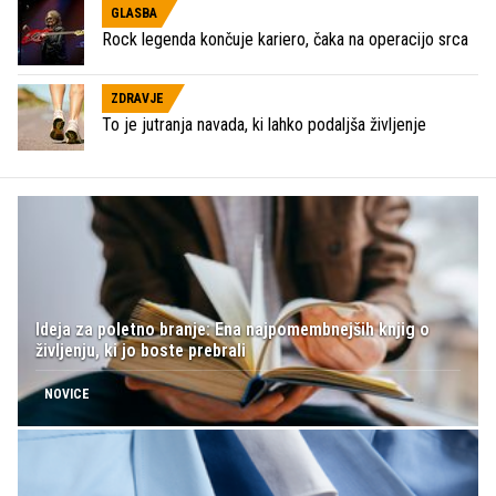
GLASBA
Rock legenda končuje kariero, čaka na operacijo srca
ZDRAVJE
To je jutranja navada, ki lahko podaljša življenje
Ideja za poletno branje: Ena najpomembnejših knjig o
življenju, ki jo boste prebrali
NOVICE