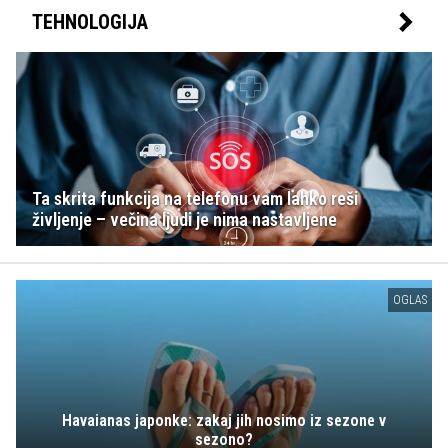
TEHNOLOGIJA
Ta skrita funkcija na telefonu vam lahko reši
življenje – večina ljudi je nima nastavljene
OGLAS
Havaianas japonke: zakaj jih nosimo iz sezone v
sezono?