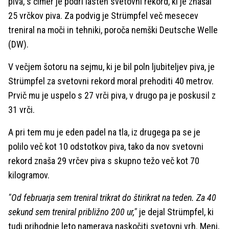
piva, s čimer je podrl lasten svetovni rekord, ki je znašal
25 vrčkov piva. Za podvig je Strümpfel več mesecev
treniral na moči in tehniki, poroča nemški Deutsche Welle
(DW).
V večjem šotoru na sejmu, ki je bil poln ljubiteljev piva, je
Strümpfel za svetovni rekord moral prehoditi 40 metrov.
Prvič mu je uspelo s 27 vrči piva, v drugo pa je poskusil z
31 vrči.
A pri tem mu je eden padel na tla, iz drugega pa se je
polilo več kot 10 odstotkov piva, tako da nov svetovni
rekord znaša 29 vrčev piva s skupno težo več kot 70
kilogramov.
"Od februarja sem treniral trikrat do štirikrat na teden. Za 40
sekund sem treniral približno 200 ur,"
je dejal Strümpfel, ki
tudi prihodnje leto namerava naskočiti svetovni vrh. Meni,