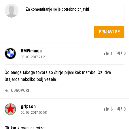
PRIJAVI SE
BMWmunja
1
0
08. 09. 2017 21.21
Od enega takega tovora so štirje pijani kak mambe. Oz. dva
Štajerca nekoliko bolj vesela...
ODGOVORI
gripson
6
0
06. 09. 2017 06.58
Oli, kar k meni na mizo...