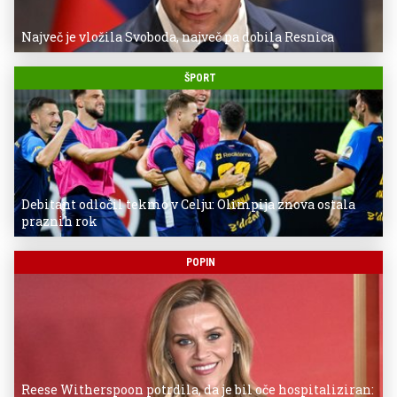
Največ je vložila Svoboda, največ pa dobila Resnica
ŠPORT
Debitant odločil tekmo v Celju: Olimpija znova ostala
praznih rok
POPIN
Reese Witherspoon potrdila, da je bil oče hospitaliziran: