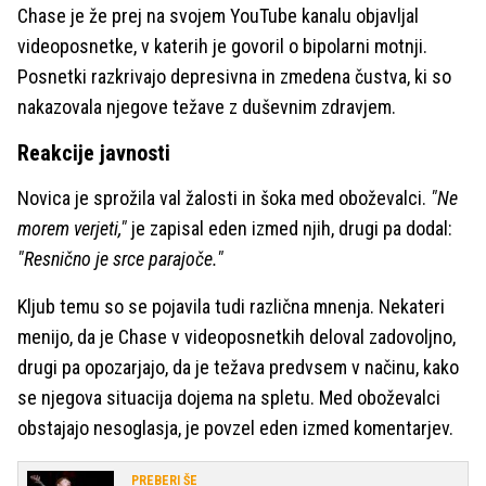
Chase je že prej na svojem YouTube kanalu objavljal
videoposnetke, v katerih je govoril o bipolarni motnji.
Posnetki razkrivajo depresivna in zmedena čustva, ki so
nakazovala njegove težave z duševnim zdravjem.
Reakcije javnosti
Novica je sprožila val žalosti in šoka med oboževalci.
"Ne
morem verjeti,"
je zapisal eden izmed njih, drugi pa dodal:
"Resnično je srce parajoče."
Kljub temu so se pojavila tudi različna mnenja. Nekateri
menijo, da je Chase v videoposnetkih deloval zadovoljno,
drugi pa opozarjajo, da je težava predvsem v načinu, kako
se njegova situacija dojema na spletu. Med oboževalci
obstajajo nesoglasja, je povzel eden izmed komentarjev.
PREBERI ŠE