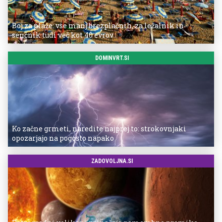
Boj za plaže: vse manj brezplačnih, za ležalnik in
senčnik tudi več kot 40 evrov
DOMINVRT.SI
Ko začne grmeti, naredite najprej to: strokovnjaki
opozarjajo na pogosto napako
ZADOVOLJNA.SI