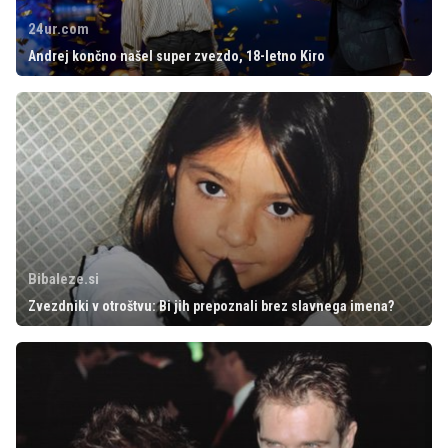
24ur.com
Andrej končno našel super zvezdo, 18-letno Kiro
Bibaleze.si
Zvezdniki v otroštvu: Bi jih prepoznali brez slavnega imena?