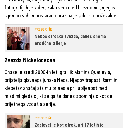
fotografijah je viden, kako sedi med brezdomci, njegov
izjemno suh in postaran obraz pa je šokiral oboževalce.
PREBERI ŠE
Nekoč otroška zvezda, danes snema
erotične trilerje
Zvezda Nickelodeona
Chase je sredi 2000-ih let igral lik Martina Quarleyja,
prijatelja glavnega junaka Neda. Njegov trapasti šarm in
klepetav značaj sta mu prinesla priljubljenost med
mladimi gledalci, ki se ga še danes spominjajo kot del
prijetnega vzdušja serije.
PREBERI ŠE
Zaslovel je kot otrok, pri 17 letih je