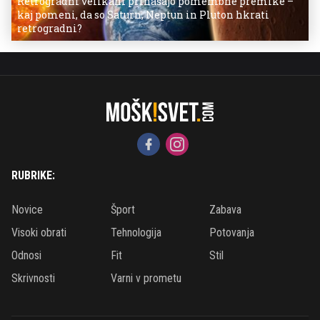
Retrogradni velikani prinašajo pomembne premike –
kaj pomeni, da so Saturn, Neptun in Pluton hkrati
retrogradni?
RUBRIKE:
Novice
Šport
Zabava
Visoki obrati
Tehnologija
Potovanja
Odnosi
Fit
Stil
Skrivnosti
Varni v prometu