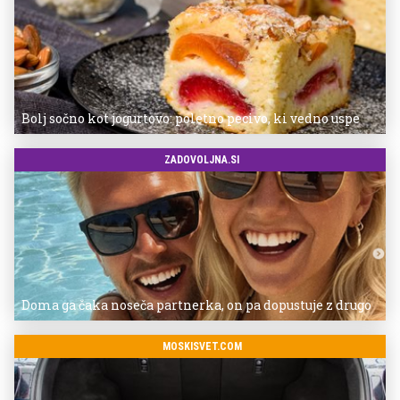
Bolj sočno kot jogurtovo: poletno pecivo, ki vedno uspe
ZADOVOLJNA.SI
Doma ga čaka noseča partnerka, on pa dopustuje z drugo
MOSKISVET.COM