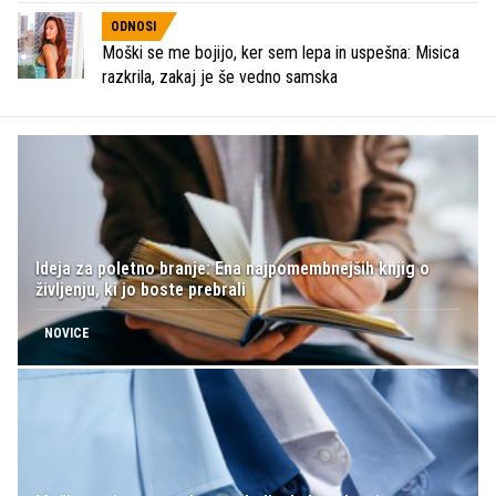
ODNOSI
Moški se me bojijo, ker sem lepa in uspešna: Misica
razkrila, zakaj je še vedno samska
Ideja za poletno branje: Ena najpomembnejših knjig o
življenju, ki jo boste prebrali
NOVICE