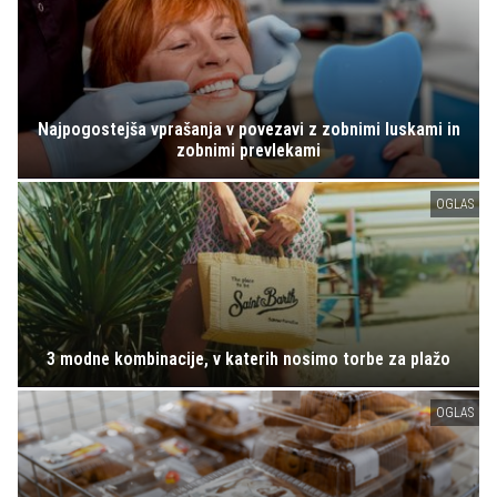
Najpogostejša vprašanja v povezavi z zobnimi luskami in
zobnimi prevlekami
OGLAS
3 modne kombinacije, v katerih nosimo torbe za plažo
OGLAS