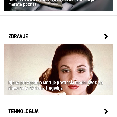
morate poznati
ZDRAVJE
Njena prezgodnja smrt je pretresla modni svet: za
slavo se je skrivala tragedija
TEHNOLOGIJA