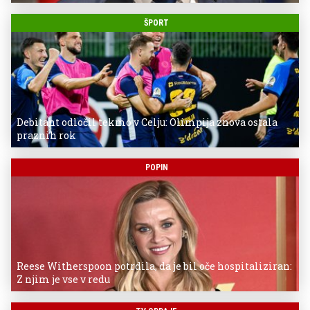
ŠPORT
Debitant odločil tekmo v Celju: Olimpija znova ostala
praznih rok
POPIN
Reese Witherspoon potrdila, da je bil oče hospitaliziran:
Z njim je vse v redu