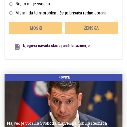
Ne, to mi je vseeno
Mislim, da to ni problem, če je brisača redno oprana
MOŠKI
ŽENSKA
Njegova navada skoraj uničila razmerje
NOVICE
Največ je vložila Svoboda, največ pa dobila Resnica