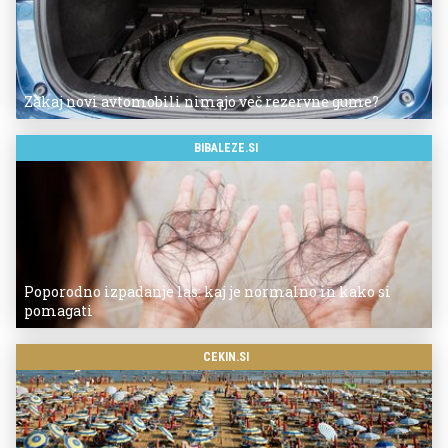
Zakaj novi avtomobili nimajo več rezervne gume?
BIBALEZE.SI
Poporodno izpadanje las: kaj je normalno in kako si
pomagati
CEKIN.SI