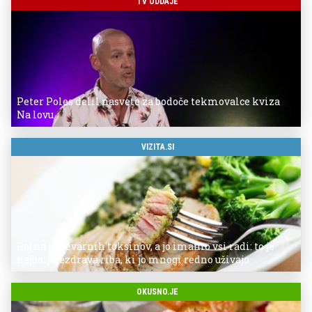
TV ODDAJE
Peter Poles delil nasvete za bodoče tekmovalce kviza
Na lovu
VIZITA.SI
Polna je nevarnih toksinov, a jo imamo vsi radi: to je
najbolj nezdrava riba, ki jo mnogi redno uživajo
OKUSNO.JE