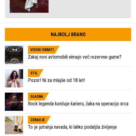
NAJBOLJ BRANO
VISOKI OBRATI
Zakaj novi avtomobili nimajo več rezervne gume?
STIL
Pozor! Ni za mlajše od 18 let!
GLASBA
Rock legenda končuje kariero, čaka na operacijo srca
ZDRAVJE
To je jutranja navada, ki lahko podaljša življenje