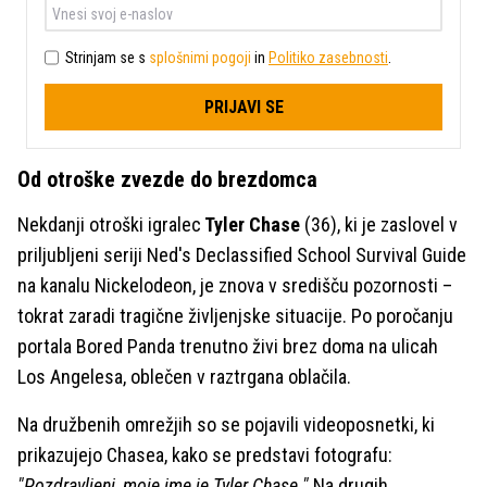
Strinjam se s
splošnimi pogoji
in
Politiko zasebnosti
.
PRIJAVI SE
Od otroške zvezde do brezdomca
Nekdanji otroški igralec
Tyler Chase
(36), ki je zaslovel v
priljubljeni seriji Ned's Declassified School Survival Guide
na kanalu Nickelodeon, je znova v središču pozornosti –
tokrat zaradi tragične življenjske situacije. Po poročanju
portala Bored Panda trenutno živi brez doma na ulicah
Los Angelesa, oblečen v raztrgana oblačila.
Na družbenih omrežjih so se pojavili videoposnetki, ki
prikazujejo Chasea, kako se predstavi fotografu:
"Pozdravljeni, moje ime je Tyler Chase."
Na drugih