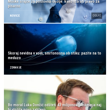
Moške srajce za poslovno okolje: kako izbrati pravo za
pisarno
OGLAS
NOVICE
Skoraj nevidna v vodi, smrtonosna ob stiku: pazite na to
meduzo
ZDRAVJE
Bo moral Luka Dončić odšteti 43 milijonov? Anamaria naj
bi vložila novo zahtevo