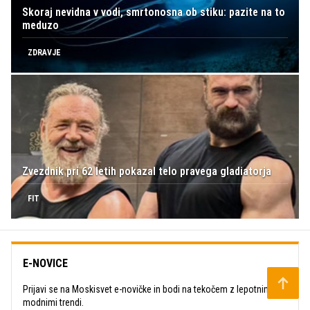
Skoraj nevidna v vodi, smrtonosna ob stiku: pazite na to
meduzo
ZDRAVJE
Zvezdnik pri 62 letih pokazal telo pravega gladiatorja
FIT
E-NOVICE
Prijavi se na Moskisvet e-novičke in bodi na tekočem z lepotnimi in
modnimi trendi.