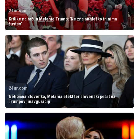
24ur.com
Kritike na račun Melanie Trump: 'Ne zna angleško in nima
čustev'
24ur.com
Netipična Slovenka, Melania efekt ter slovenski pečat na
Trumpovi inavguraciji