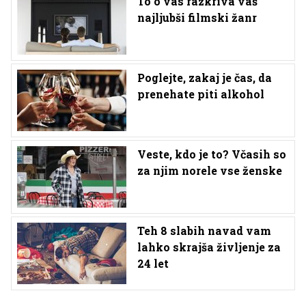
To o vas razkriva vaš
najljubši filmski žanr
Poglejte, zakaj je čas, da
prenehate piti alkohol
Veste, kdo je to? Včasih so
za njim norele vse ženske
Teh 8 slabih navad vam
lahko skrajša življenje za
24 let