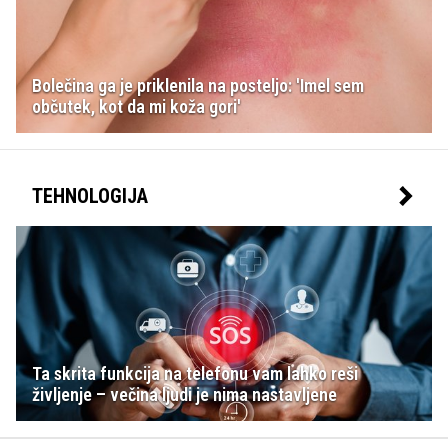
Bolečina ga je priklenila na posteljo: 'Imel sem
občutek, kot da mi koža gori'
TEHNOLOGIJA
Ta skrita funkcija na telefonu vam lahko reši
življenje – večina ljudi je nima nastavljene