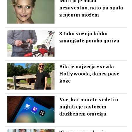
Mati jo je našla
nezavestno, nato pa spala
z njenim možem
S tako vožnjo lahko
zmanjšate porabo goriva
Bila je največja zvezda
Hollywooda, danes pase
koze
Vse, kar morate vedeti o
najhitreje rastočem
družbenem omrežju