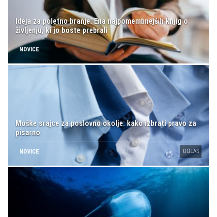
Ideja za poletno branje: Ena najpomembnejših knjig o
življenju, ki jo boste prebrali
NOVICE
Moške srajce za poslovno okolje: kako izbrati pravo za
pisarno
OGLAS
NOVICE