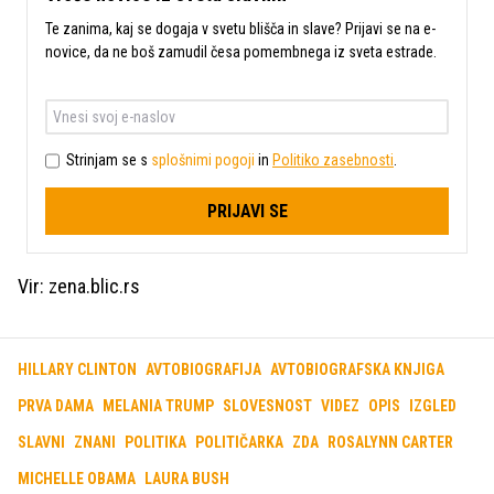
Te zanima, kaj se dogaja v svetu blišča in slave? Prijavi se na e-
novice, da ne boš zamudil česa pomembnega iz sveta estrade.
Strinjam se s
splošnimi pogoji
in
Politiko zasebnosti
.
PRIJAVI SE
Vir: zena.blic.rs
HILLARY CLINTON
AVTOBIOGRAFIJA
AVTOBIOGRAFSKA KNJIGA
PRVA DAMA
MELANIA TRUMP
SLOVESNOST
VIDEZ
OPIS
IZGLED
SLAVNI
ZNANI
POLITIKA
POLITIČARKA
ZDA
ROSALYNN CARTER
MICHELLE OBAMA
LAURA BUSH