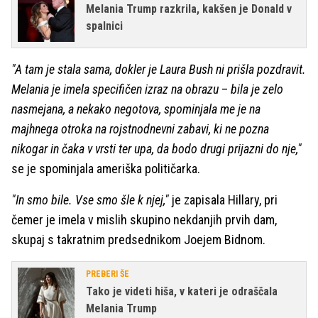
Melania Trump razkrila, kakšen je Donald v
spalnici
"A tam je stala sama, dokler je Laura Bush ni prišla pozdravit.
Melania je imela specifičen izraz na obrazu
–
bila je zelo
nasmejana, a nekako negotova, spominjala me je na
majhnega otroka na rojstnodnevni zabavi, ki ne pozna
nikogar in čaka v vrsti ter upa, da bodo drugi prijazni do nje,"
se je spominjala ameriška političarka.
"In smo bile. Vse smo šle k njej,"
je zapisala Hillary, pri
čemer je imela v mislih skupino nekdanjih prvih dam,
skupaj s takratnim predsednikom Joejem Bidnom.
PREBERI ŠE
Tako je videti hiša, v kateri je odraščala
Melania Trump