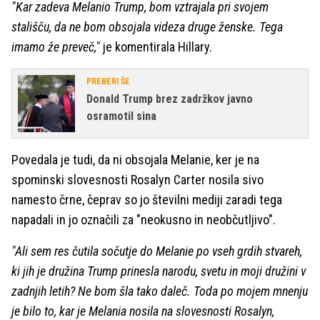
"Kar zadeva Melanio Trump, bom vztrajala pri svojem
stališču, da ne bom obsojala videza druge ženske. Tega
imamo že preveč,"
je komentirala Hillary.
PREBERI ŠE
Donald Trump brez zadržkov javno
osramotil sina
Povedala je tudi, da ni obsojala Melanie, ker je na
spominski slovesnosti Rosalyn Carter nosila sivo
namesto črne, čeprav so jo številni mediji zaradi tega
napadali in jo označili za "neokusno in neobčutljivo".
"Ali sem res čutila sočutje do Melanie po vseh grdih stvareh,
ki jih je družina Trump prinesla narodu, svetu in moji družini v
zadnjih letih? Ne bom šla tako daleč. Toda po mojem mnenju
je bilo to, kar je Melania nosila na slovesnosti Rosalyn,