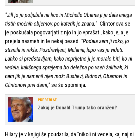
"Jill jo je poljubila na lice in Michelle Obama ji je dala enega
tistih močnih objemov, po katerih je znana."
Clintonova se
je poskušala pogovarjati z njo in jo vprašati, kako je, a je
prejela nasmeh in le nekaj besed.
"Podala sem ji roko, jo
stisnila in rekla: Pozdravljeni, Melania, lepo vas je videti.
Lahko si predstavljam, kako neprijetno ji je moralo biti, ko ni
vedela, kakšnega sprejema bo deležna po vseh žalitvah, ki
nam jih je namenil njen mož: Bushevi, Bidnovi, Obamovi in
Clintonovi prvi dami
,
"
se še spominja.
PREBERI ŠE
Zakaj je Donald Trump tako oranžen?
Hilary je v knjigi še poudarila, da "nikoli ni vedela, kaj naj si