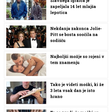
Slavnega igralca je
zapeljala 14 let mlajša
lepotica
Nekdanja zakonca Jolie-
Pitt se bosta soočila na
sodišču
Najboljši možje so rojeni v
tem znamenju
Tako je videti moški, ki že
3 leta vsak dan je isto
hrano