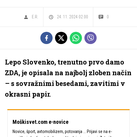
E.R.
24. 11. 2024 02.00
0
Lepo Slovenko, trenutno prvo damo
ZDA, je opisala na najbolj zloben način
– s sovražnimi besedami, zavitimi v
okrasni papir.
Moškisvet.com e-novice
Novice, šport, avtomobilizem, potovanja ... Prijavi se na e-