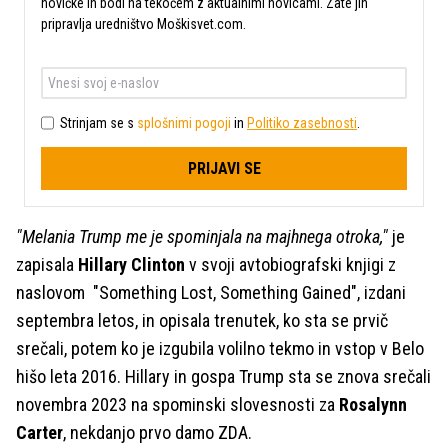
novičke in bodi na tekočem z aktualnimi novicami. Zate jih
pripravlja uredništvo Moškisvet.com.
Strinjam se s
splošnimi pogoji
in
Politiko zasebnosti
.
PRIJAVI SE
"Melania Trump me je spominjala na majhnega otroka,"
je
zapisala
Hillary Clinton
v svoji avtobiografski knjigi z
naslovom "Something Lost, Something Gained", izdani
septembra letos, in opisala trenutek, ko sta se prvič
srečali, potem ko je izgubila volilno tekmo in vstop v Belo
hišo leta 2016. Hillary in gospa Trump sta se znova srečali
novembra 2023 na spominski slovesnosti za
Rosalynn
Carter
, nekdanjo prvo damo ZDA.