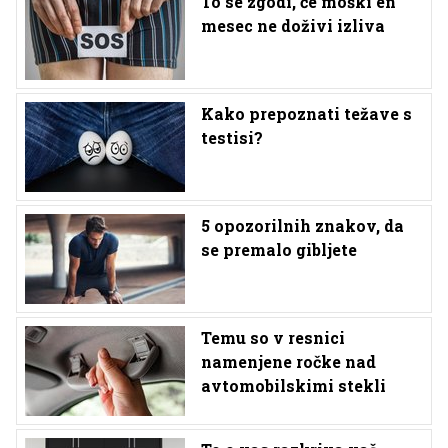
To se zgodi, če moški en
mesec ne doživi izliva
Kako prepoznati težave s
testisi?
5 opozorilnih znakov, da
se premalo gibljete
Temu so v resnici
namenjene ročke nad
avtomobilskimi stekli