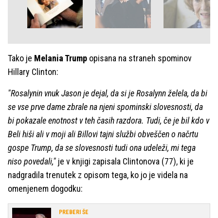
Tako je
Melania Trump
opisana na straneh spominov
Hillary Clinton:
"Rosalynin vnuk Jason je dejal, da si je Rosalynn želela, da bi
se vse prve dame zbrale na njeni spominski slovesnosti, da
bi pokazale enotnost v teh časih razdora. Tudi, če je bil kdo v
Beli hiši ali v moji ali Billovi tajni službi obveščen o načrtu
gospe Trump, da se slovesnosti tudi ona udeleži, mi tega
niso povedali,"
je v knjigi zapisala Clintonova (77), ki je
nadgradila trenutek z opisom tega, ko jo je videla na
omenjenem dogodku:
PREBERI ŠE