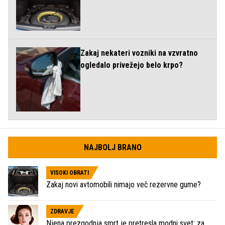
Zakaj nekateri vozniki na vzvratno
ogledalo privežejo belo krpo?
NAJBOLJ BRANO
VISOKI OBRATI
Zakaj novi avtomobili nimajo več rezervne gume?
ZDRAVJE
Njena prezgodnja smrt je pretresla modni svet: za