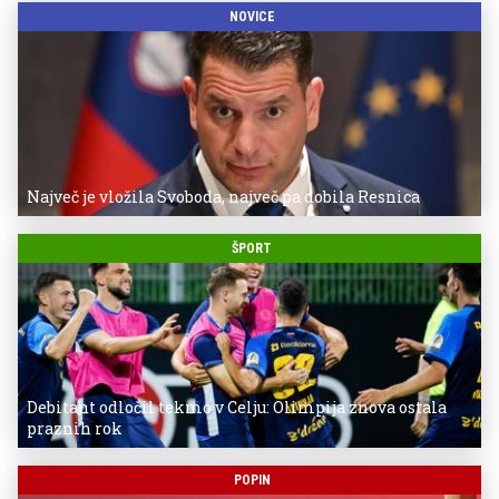
NOVICE
Največ je vložila Svoboda, največ pa dobila Resnica
ŠPORT
Debitant odločil tekmo v Celju: Olimpija znova ostala
praznih rok
POPIN