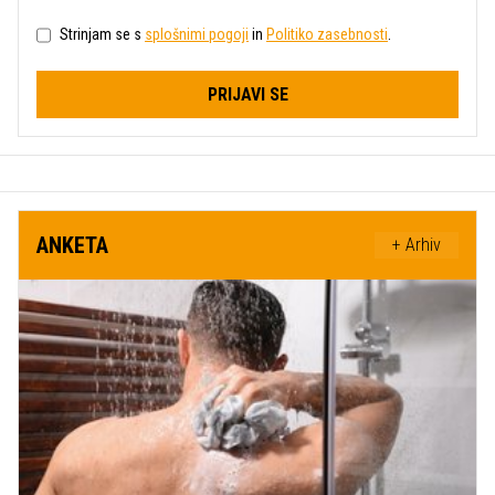
Strinjam se s
splošnimi pogoji
in
Politiko zasebnosti
.
PRIJAVI SE
ANKETA
+ Arhiv