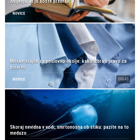
življenju, ki jo boste prebrali
NOVICE
Moške srajce za poslovno okolje: kako izbrati pravo za
pisarno
OGLAS
NOVICE
Skoraj nevidna v vodi, smrtonosna ob stiku: pazite na to
meduzo