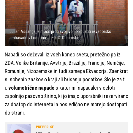
Julian Assange je moral proti svoji volji zapustiti ekvadorsko
ambasado v Londonu.
FOTO: Dreamstime
Napadi so deževali iz vseh konec sveta, pretežno pa iz
ZDA, Velike Britanije, Avstrije, Brazilije, Francije, Nemčije,
Romunije, Nizozemske in tudi samega Ekvadorja. Zaenkrat
ni nobenih znakov o kraji ali brisanju podatkov. Šlo je za t.
i.
volumetrične napade
s katerimi napadalci v celoti
zapolnijo pasovno širino, ki jo imajo uporabniki rezervirano
za dostop do interneta in posledično ne morejo dostopati
do strani.
PREBERI ŠE