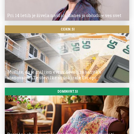
Pri 14 letih je živela na ulici, danes jo občuduje ves svet
CEKIN.SI
Mislite, da je milijon evrov dovolj za sanjsko
stanovanje? Te številke so šokirale Evropo
DOMINVRT.SI