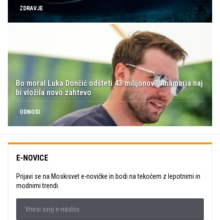
ZDRAVJE
Bo moral Luka Dončić odšteti 43 milijonov? Anamaria naj
bi vložila novo zahtevo
ODNOSI
E-NOVICE
Prijavi se na Moskisvet e-novičke in bodi na tekočem z lepotnimi in
modnimi trendi.