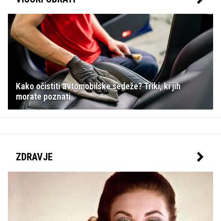
Kako očistiti avtomobilske sedeže? Triki, ki jih
morate poznati
ZDRAVJE