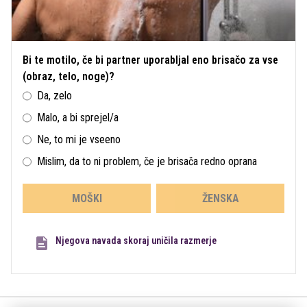
Bi te motilo, če bi partner uporabljal eno brisačo za vse
(obraz, telo, noge)?
Da, zelo
Malo, a bi sprejel/a
Ne, to mi je vseeno
Mislim, da to ni problem, če je brisača redno oprana
MOŠKI
ŽENSKA
Njegova navada skoraj uničila razmerje