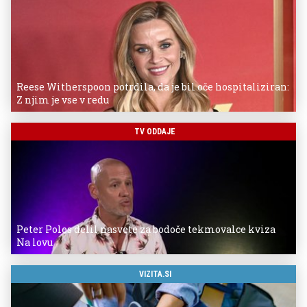
Reese Witherspoon potrdila, da je bil oče hospitaliziran:
Z njim je vse v redu
TV ODDAJE
Peter Poles delil nasvete za bodoče tekmovalce kviza
Na lovu
VIZITA.SI