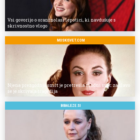
Vsi govorijo o oranžnolasi lepotici, ki navdušuje s
skrivnostno vlogo
MOSKISVET.COM
Njena prezgodnja smrt je pretresla modni svet: za slavo
se je skrivala tragedija
BIBALEZE.SI