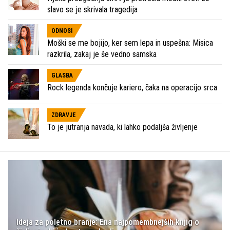
slavo se je skrivala tragedija
ODNOSI
Moški se me bojijo, ker sem lepa in uspešna: Misica
razkrila, zakaj je še vedno samska
GLASBA
Rock legenda končuje kariero, čaka na operacijo srca
ZDRAVJE
To je jutranja navada, ki lahko podaljša življenje
Ideja za poletno branje: Ena najpomembnejših knjig o