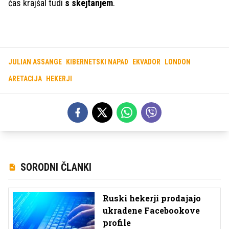
čas krajšal tudi
s skejtanjem
.
JULIAN ASSANGE
KIBERNETSKI NAPAD
EKVADOR
LONDON
ARETACIJA
HEKERJI
SORODNI ČLANKI
Ruski hekerji prodajajo
ukradene Facebookove
profile