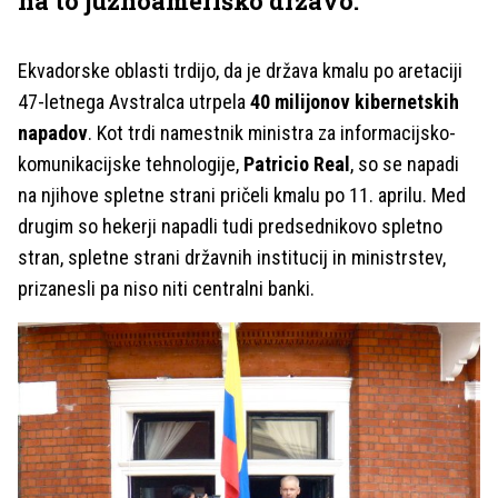
na to južnoameriško državo.
Ekvadorske oblasti trdijo, da je država kmalu po aretaciji
47-letnega Avstralca utrpela
40 milijonov kibernetskih
napadov
. Kot trdi namestnik ministra za informacijsko-
komunikacijske tehnologije,
Patricio Real
, so se napadi
na njihove spletne strani pričeli kmalu po 11. aprilu. Med
drugim so hekerji napadli tudi predsednikovo spletno
stran, spletne strani državnih institucij in ministrstev,
prizanesli pa niso niti centralni banki.