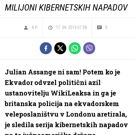
MILIJONI KIBERNETSKIH NAPADOV
A.P.
17. 04. 2019 07.58
0
Julian Assange ni sam! Potem ko je
Ekvador odvzel politični azil
ustanovitelju WikiLeaksa in ga je
britanska policija na ekvadorskem
veleposlaništvu v Londonu aretirala,
je sledila serija kibernetskih napadov