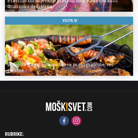
Pravilno shranjevanje prešitih odej: Kako ohraniti
družinsko dediščino
VIZITA.SI
Pozabite na dolgočasno meso: manj maščobe, več
svežine
RUBRIKE: