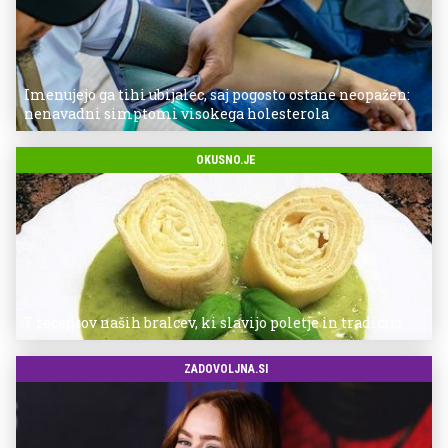
Imenujejo ga tihi ubijalec, saj pogosto ostane neopažen:
nenavadni simptomi visokega holesterola
OKUSNO.JE
7 receptov naših bralcev, ki slavijo poletje in tradicijo
ZADOVOLJNA.SI