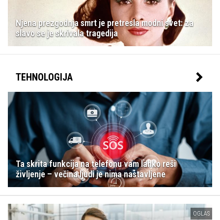
Njena prezgodnja smrt je pretresla modni svet: za
slavo se je skrivala tragedija
TEHNOLOGIJA
Ta skrita funkcija na telefonu vam lahko reši
življenje – večina ljudi je nima nastavljene
OGLAS