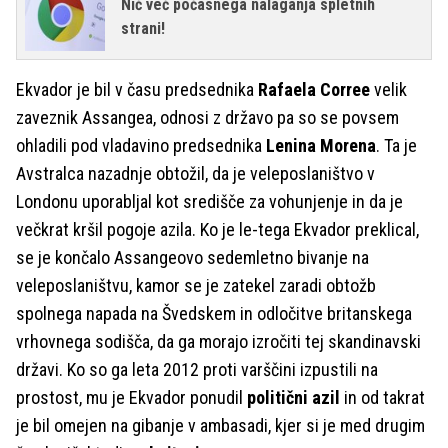
Nič več počasnega nalaganja spletnih
strani!
Ekvador je bil v času predsednika
Rafaela Corree
velik
zaveznik Assangea, odnosi z državo pa so se povsem
ohladili pod vladavino predsednika
Lenina Morena
. Ta je
Avstralca nazadnje obtožil, da je veleposlaništvo v
Londonu uporabljal kot središče za vohunjenje in da je
večkrat kršil pogoje azila. Ko je le-tega Ekvador preklical,
se je končalo Assangeovo sedemletno bivanje na
veleposlaništvu, kamor se je zatekel zaradi obtožb
spolnega napada na Švedskem in odločitve britanskega
vrhovnega sodišča, da ga morajo izročiti tej skandinavski
državi. Ko so ga leta 2012 proti varščini izpustili na
prostost, mu je Ekvador ponudil
politični azil
in od takrat
je bil omejen na gibanje v ambasadi, kjer si je med drugim