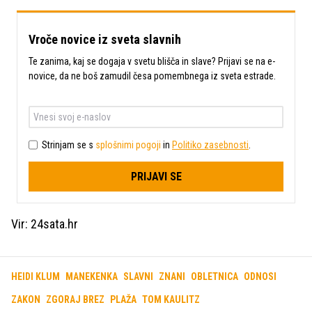
Vroče novice iz sveta slavnih
Te zanima, kaj se dogaja v svetu blišča in slave? Prijavi se na e-
novice, da ne boš zamudil česa pomembnega iz sveta estrade.
Strinjam se s
splošnimi pogoji
in
Politiko zasebnosti
.
PRIJAVI SE
Vir: 24sata.hr
HEIDI KLUM
MANEKENKA
SLAVNI
ZNANI
OBLETNICA
ODNOSI
ZAKON
ZGORAJ BREZ
PLAŽA
TOM KAULITZ