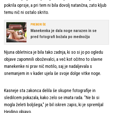
pokrila oprsje, a pri tem ni bila dovolj natančna, zato kljub
temu nič ni ostalo skrito.
PREBERI ŠE
Manekenka je dala noge narazen in se
pred fotografi božala po mednožju
Njuna obletnica je bila tako zadnja, ki so si jo po ogledu
objave zapomnili oboževalci, a več kot očitno to slavne
manekenke ni prav nič motilo, saj je nadaljevala s
snemanjem in v kader ujela še svoje dolge vitke noge.
Kasneje sta zakonca delila še skupne fotografije in
sledilcem pokazala, kako zelo se imata rada. "Ne bi si
mogla želeti boljšega," je bil iskren zapis, ki je spremljal
Heidino objavo.