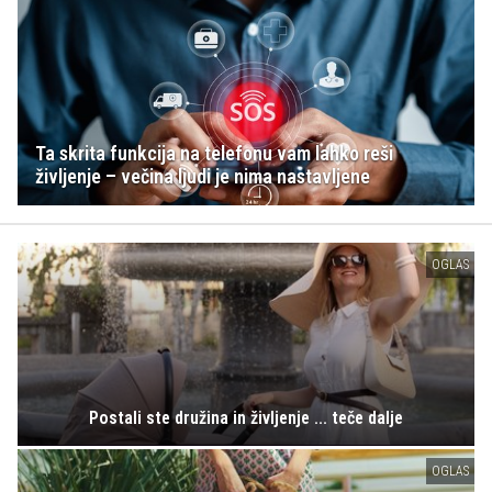
Ta skrita funkcija na telefonu vam lahko reši
življenje – večina ljudi je nima nastavljene
OGLAS
Postali ste družina in življenje ... teče dalje
OGLAS