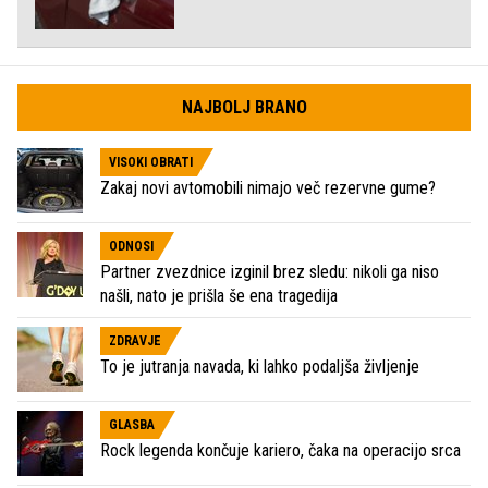
NAJBOLJ BRANO
VISOKI OBRATI
Zakaj novi avtomobili nimajo več rezervne gume?
ODNOSI
Partner zvezdnice izginil brez sledu: nikoli ga niso
našli, nato je prišla še ena tragedija
ZDRAVJE
To je jutranja navada, ki lahko podaljša življenje
GLASBA
Rock legenda končuje kariero, čaka na operacijo srca