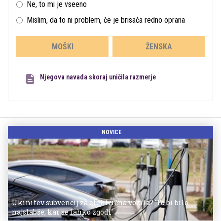
Ne, to mi je vseeno
Mislim, da to ni problem, če je brisača redno oprana
MOŠKI
ŽENSKA
Njegova navada skoraj uničila razmerje
NOVICE
Ukinitev subvencij za električna vozila? 'To bi bilo
najslabše, kar se lahko zgodi'