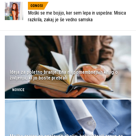
ODNOSI
Moški se me bojijo, ker sem lepa in uspešna: Misica
razkrila, zakaj je še vedno samska
Ideja za poletno branje: Ena najpomembnejših knjig o
življenju, ki jo boste prebrali
NOVICE