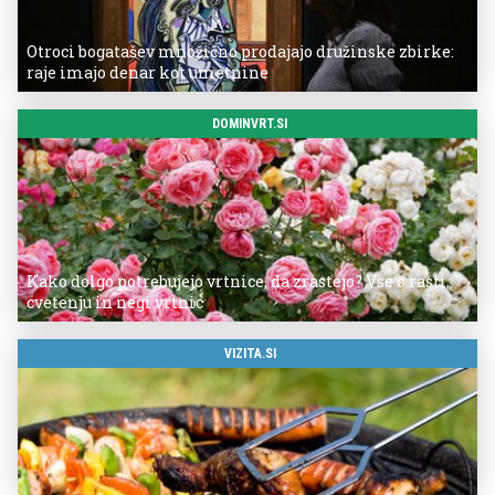
Otroci bogatašev množično prodajajo družinske zbirke:
raje imajo denar kot umetnine
DOMINVRT.SI
Kako dolgo potrebujejo vrtnice, da zrastejo? Vse o rasti,
cvetenju in negi vrtnic
VIZITA.SI