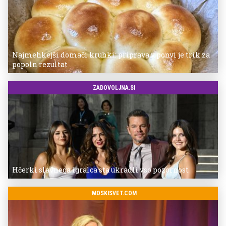
Najmehkejši domači kruhki: priprava v ponvi je trik za
popoln rezultat
ZADOVOLJNA.SI
Hčerki slavnega igralca sta ukradli vso pozornost
MOSKISVET.COM