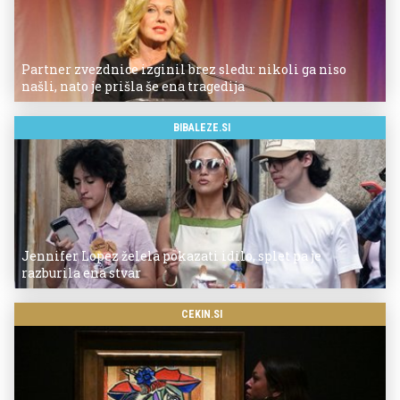
Partner zvezdnice izginil brez sledu: nikoli ga niso
našli, nato je prišla še ena tragedija
BIBALEZE.SI
Jennifer Lopez želela pokazati idilo, splet pa je
razburila ena stvar
CEKIN.SI