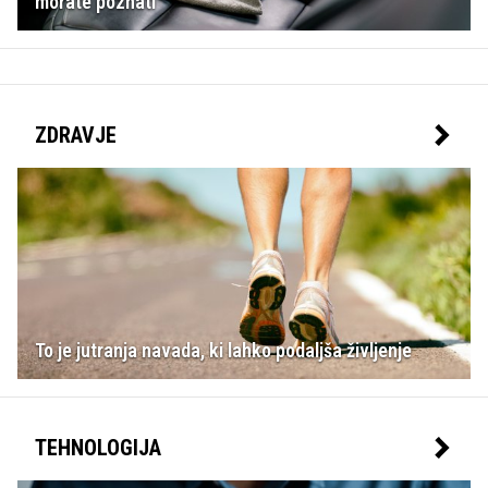
morate poznati
ZDRAVJE
To je jutranja navada, ki lahko podaljša življenje
TEHNOLOGIJA