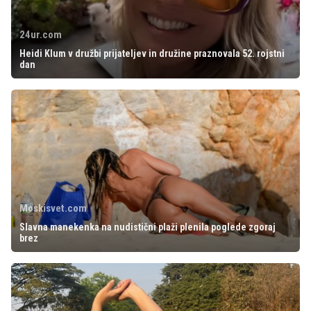
24ur.com
Heidi Klum v družbi prijateljev in družine praznovala 52. rojstni
dan
Moskisvet.com
Slavna manekenka na nudistični plaži plenila poglede zgoraj
brez