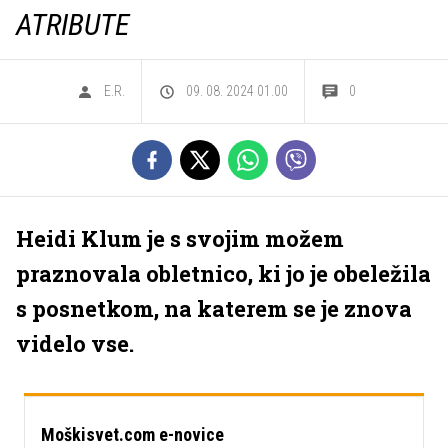
ATRIBUTE
E.R.
09. 08. 2024 01.00
0
Heidi Klum je s svojim možem
praznovala obletnico, ki jo je obeležila
s posnetkom, na katerem se je znova
videlo vse.
Moškisvet.com e-novice