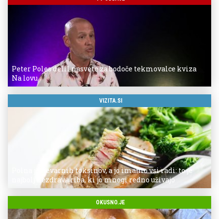
Peter Poles delil nasvete za bodoče tekmovalce kviza
Na lovu
VIZITA.SI
Polna je nevarnih toksinov, a jo imamo vsi radi: to je
najbolj nezdrava riba, ki jo mnogi redno uživajo
OKUSNO.JE