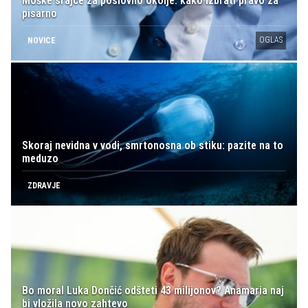
Moške srajce za poslovno okolje: kako izbrati pravo za
pisarno
OGLAS
NOVICE
Skoraj nevidna v vodi, smrtonosna ob stiku: pazite na to
meduzo
ZDRAVJE
Bo moral Luka Dončić odšteti 43 milijonov? Anamaria naj
bi vložila novo zahtevo