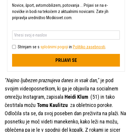
Novice, šport, avtomobilizem, potovanja ... Prijavi se na e-
novičke in bodi na tekočem z aktualnimi novicami. Zate jih
pripravlja uredništvo Moškisvet.com.
Strinjam se s
splošnimi pogoji
in
Politiko zasebnosti
.
PRIJAVI SE
"Najino ljubezen praznujeva danes in vsak dan,"
je pod
svojim videoposnetkom, ki ga je objavila na socialnem
omrežju Instagram, zapisala
Heidi Klum
(51) in tako
čestitala možu
Tomu Kaulitzu
za obletnico poroke.
Odločila sta se, da svoj poseben dan preživita na plaži. Na
posnetku je moč videti manekenko, kako leži na možu,
oblečena pa je le v spodnji del kopalk. Z rokami je sicer