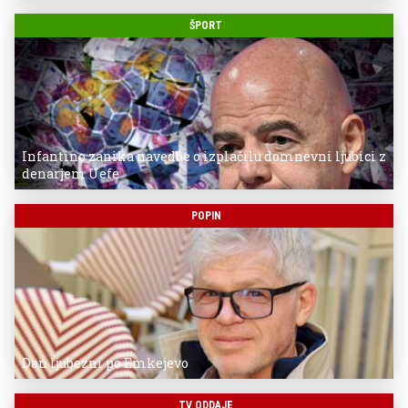
ŠPORT
Infantino zanika navedbe o izplačilu domnevni ljubici z
denarjem Uefe
POPIN
Dan ljubezni po Emkejevo
TV ODDAJE