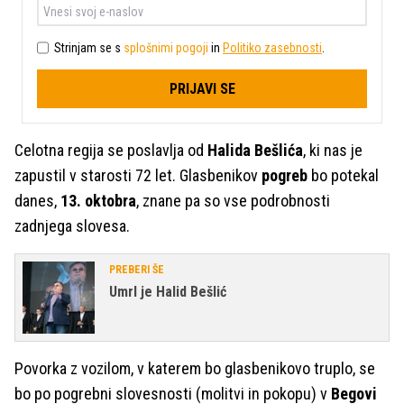
Strinjam se s
splošnimi pogoji
in
Politiko zasebnosti
.
PRIJAVI SE
Celotna regija se poslavlja od
Halida Bešlića
, ki nas je
zapustil v starosti 72 let. Glasbenikov
pogreb
bo potekal
danes,
13. oktobra
, znane pa so vse podrobnosti
zadnjega slovesa.
PREBERI ŠE
Umrl je Halid Bešlić
Povorka z vozilom, v katerem bo glasbenikovo truplo, se
bo po pogrebni slovesnosti (molitvi in pokopu) v
Begovi