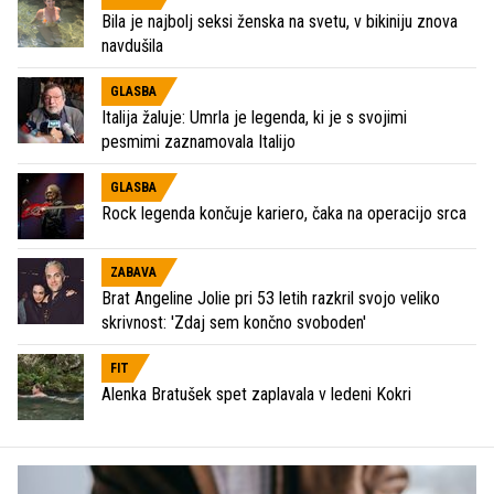
Bila je najbolj seksi ženska na svetu, v bikiniju znova
navdušila
GLASBA
Italija žaluje: Umrla je legenda, ki je s svojimi
pesmimi zaznamovala Italijo
GLASBA
Rock legenda končuje kariero, čaka na operacijo srca
ZABAVA
Brat Angeline Jolie pri 53 letih razkril svojo veliko
skrivnost: 'Zdaj sem končno svoboden'
FIT
Alenka Bratušek spet zaplavala v ledeni Kokri