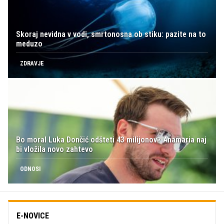
Skoraj nevidna v vodi, smrtonosna ob stiku: pazite na to
meduzo
ZDRAVJE
Bo moral Luka Dončić odšteti 43 milijonov? Anamaria naj
bi vložila novo zahtevo
ODNOSI
E-NOVICE