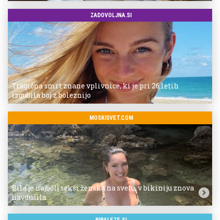
ZADOVOLJNA.SI
Tragična smrt znane vplivnice, ki je pri 26 letih
izgubila boj z boleznijo
MOSKISVET.COM
Bila je najbolj seksi ženska na svetu, v bikiniju znova
navdušila
BIBALEZE.SI