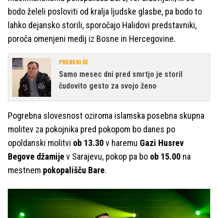
bodo želeli posloviti od kralja ljudske glasbe, pa bodo to
lahko dejansko storili, sporočajo Halidovi predstavniki,
poroča omenjeni medij iz Bosne in Hercegovine.
PREBERI ŠE
Samo mesec dni pred smrtjo je storil
čudovito gesto za svojo ženo
Pogrebna slovesnost oziroma islamska posebna skupna
molitev za pokojnika pred pokopom bo danes po
opoldanski molitvi
ob 13.30
v haremu
Gazi Husrev
Begove džamije
v Sarajevu, pokop pa bo
ob 15.00
na
mestnem
pokopališču Bare
.