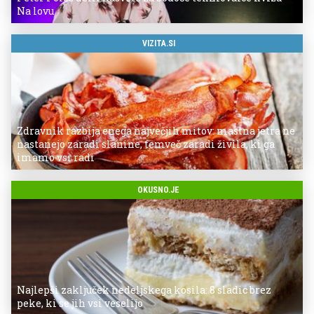
Na lovu
VIZITA.SI
Zdravnik razbija enega največjih mitov: mastna jetra ne
nastanejo zaradi slanine, temveč zaradi živila, ki ga
imamo vsi radi
OKUSNO.JE
Najlepši zaključek nedeljskega kosila: 8 sladic brez
peke, ki se jih vsi veselijo