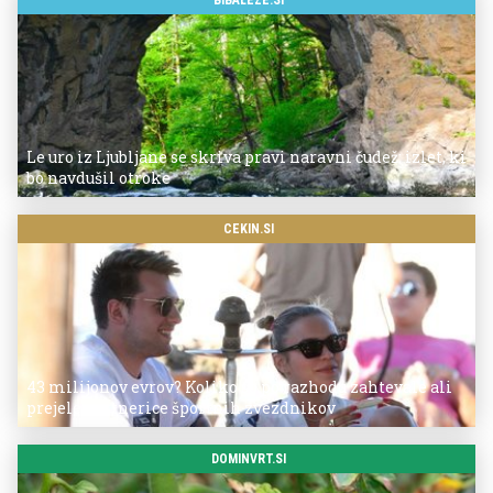
Le uro iz Ljubljane se skriva pravi naravni čudež: izlet, ki
bo navdušil otroke
CEKIN.SI
43 milijonov evrov? Koliko so po razhodu zahtevale ali
prejele partnerice športnih zvezdnikov
DOMINVRT.SI