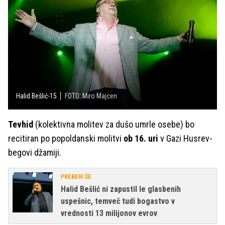
Halid Bešlić-15
FOTO: Miro Majcen
Tevhid
(kolektivna molitev za dušo umrle osebe) bo
recitiran po popoldanski molitvi
ob 16. uri
v Gazi Husrev-
begovi džamiji.
PREBERI ŠE
Halid Bešlić ni zapustil le glasbenih
uspešnic, temveč tudi bogastvo v
vrednosti 13 milijonov evrov