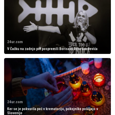
24ur.com
V Čačku na zadnjo pot pospremili Borisava Boro Đorđevića
24ur.com
Ker se je pokvarila peč v krematoriju, pokojnike pošiljajo v
Slovenijo