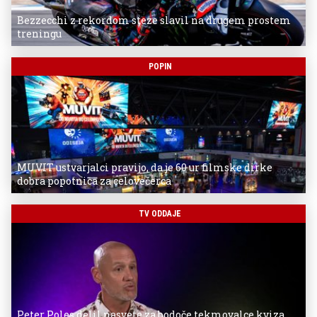
Bezzecchi z rekordom steze slavil na drugem prostem
treningu
POPIN
MUVIT ustvarjalci pravijo, da je 60 ur filmske dirke
dobra popotnica za celovečerca
TV ODDAJE
Peter Poles delil nasvete za bodoče tekmovalce kviza