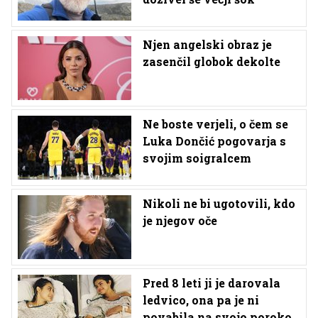
Njen angelski obraz je
zasenčil globok dekolte
Ne boste verjeli, o čem se
Luka Dončić pogovarja s
svojim soigralcem
Nikoli ne bi ugotovili, kdo
je njegov oče
Pred 8 leti ji je darovala
ledvico, ona pa je ni
povabila na svojo poroko