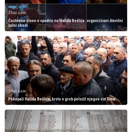
24ur.com
Čustveno slovo v spomin na Halida Bešlića: organizirani številni
žalni shodi
24ur.com
Pokopali Halida Bešlića, krsto v grob položil njegov sin Dino