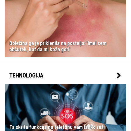
Bolečina ga je priklenila na posteljo: 'Imel sem
občutek, kot da mi koža gori'
TEHNOLOGIJA
Ta skrita funkcija na telefonu vam lahko reši