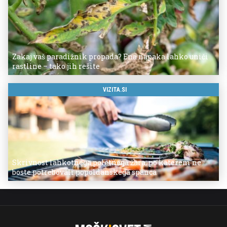
Zakaj vaš paradižnik propada? Ena napaka lahko uniči
rastline – tako jih rešite
VIZITA.SI
Skrivnost lahkotnega poletnega žara, po katerem ne
boste potrebovali popoldanskega spanca