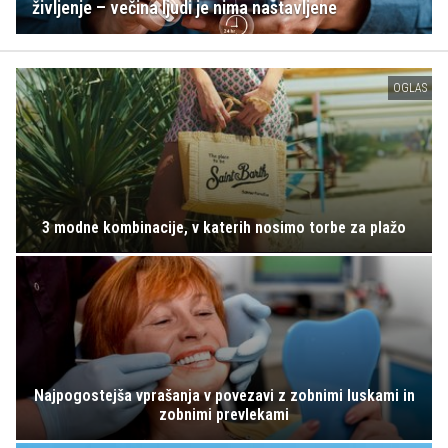
življenje – večina ljudi je nima nastavljene
OGLAS
3 modne kombinacije, v katerih nosimo torbe za plažo
Najpogostejša vprašanja v povezavi z zobnimi luskami in
zobnimi prevlekami