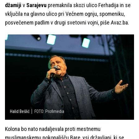
džamiji
v
Sarajevu
premaknila skozi ulico Ferhadija in se
vključila na glavno ulico pri Večnem ognju, spomeniku,
posvečenem padlim v drugi svetovni vojni, piše Avaz.ba.
Halid Bešlić
FOTO: Profimedia
Kolona bo nato nadaljevala proti mestnemu
muslimanskemu pokopališču Bare, vsi državljani, ki se