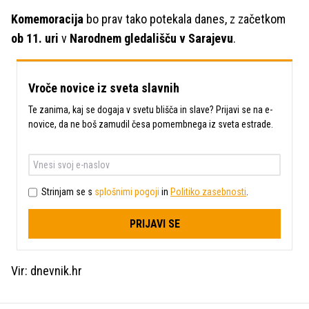
Komemoracija
bo prav tako potekala danes, z začetkom
ob 11. uri
v
Narodnem gledališču v Sarajevu
.
Vroče novice iz sveta slavnih
Te zanima, kaj se dogaja v svetu blišča in slave? Prijavi se na e-
novice, da ne boš zamudil česa pomembnega iz sveta estrade.
Strinjam se s
splošnimi pogoji
in
Politiko zasebnosti
.
PRIJAVI SE
Vir: dnevnik.hr