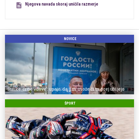
Njegova navada skoraj uničila razmerje
NOVICE
Ruske 'črne vdove': upajo, da jim može čim prej ubijejo
ŠPORT