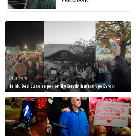
24ur.com
Halidu Bešliću so se poklonili v številnih mestih po Evropi