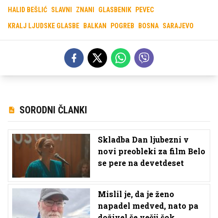
HALID BEŠLIĆ
SLAVNI
ZNANI
GLASBENIK
PEVEC
KRALJ LJUDSKE GLASBE
BALKAN
POGREB
BOSNA
SARAJEVO
SORODNI ČLANKI
Skladba Dan ljubezni v
novi preobleki za film Belo
se pere na devetdeset
Mislil je, da je ženo
napadel medved, nato pa
doživel še večji šok