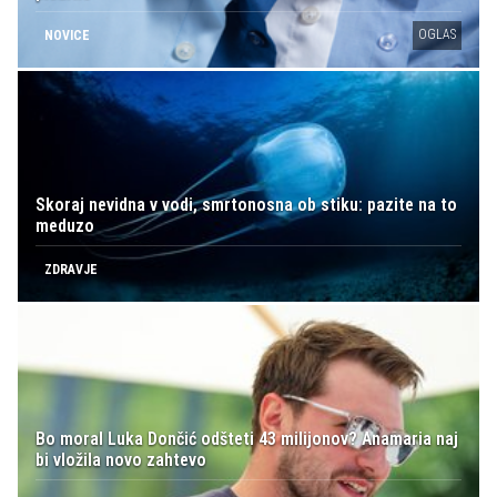
OGLAS
NOVICE
Skoraj nevidna v vodi, smrtonosna ob stiku: pazite na to
meduzo
ZDRAVJE
Bo moral Luka Dončić odšteti 43 milijonov? Anamaria naj
bi vložila novo zahtevo