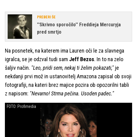
PREBERI ŠE
''Skrivno sporočilo'' Freddieja Mercuryja
pred smrtjo
Na posnetek, na katerem ima Lauren oči le za slavnega
igralca, se je odzval tudi sam
Jeff Bezos
. In to na zelo
šaljiv način.
"Leo, pridi sem, nekaj ti želim pokazati,"
je
nekdanji prvi mož in ustanovitelj Amazona zapisal ob svoji
fotografiji, na kateri brez majice pozira ob opozorilni tabli
z napisom:
"Nevarno! Strma pečina. Usoden padec."
FOTO: Profimedia