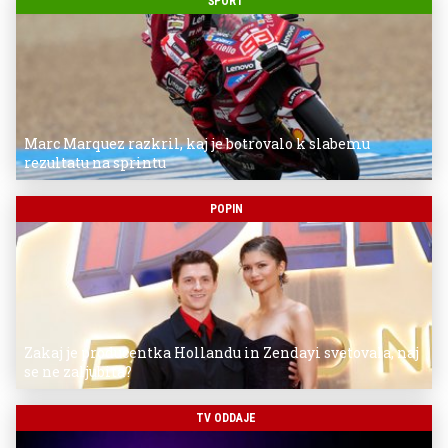
ŠPORT
Marc Marquez razkril, kaj je botrovalo k slabemu
rezultatu na sprintu
POPIN
Zakaj je producentka Hollandu in Zendayi svetovala, naj
se ne zaljubita?
TV ODDAJE