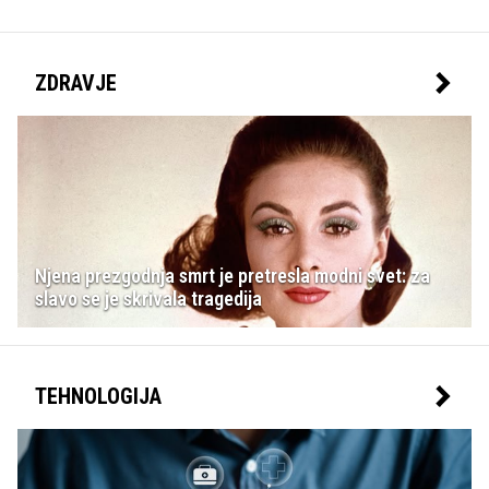
ZDRAVJE
Njena prezgodnja smrt je pretresla modni svet: za
slavo se je skrivala tragedija
TEHNOLOGIJA