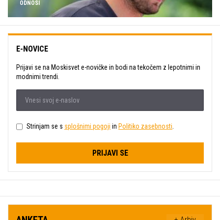
ODNOSI
E-NOVICE
Prijavi se na Moskisvet e-novičke in bodi na tekočem z lepotnimi in
modnimi trendi.
Strinjam se s
splošnimi pogoji
in
Politiko zasebnosti
.
PRIJAVI SE
ANKETA
+ Arhiv