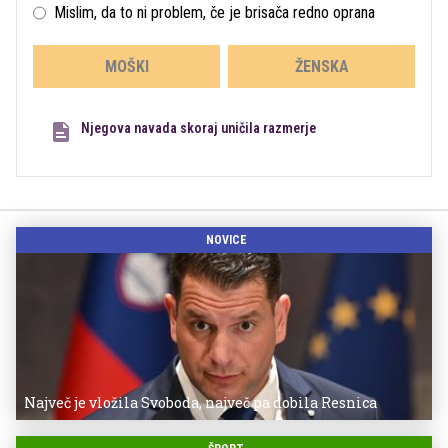
Mislim, da to ni problem, če je brisača redno oprana
MOŠKI
ŽENSKA
Njegova navada skoraj uničila razmerje
NOVICE
Največ je vložila Svoboda, največ pa dobila Resnica