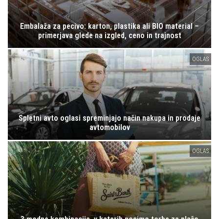
Embalaža za pecivo: karton, plastika ali BIO material –
primerjava glede na izgled, ceno in trajnost
OGLAS
Spletni avto oglasi spreminjajo način nakupa in prodaje
avtomobilov
OGLAS