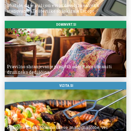
Mislite, da je milijon evrov dovolj za sanjsko
stanovanje? Te številke so šokirale Evropo
DOMINVRT.SI
Pravilno shranjevanje prešitih odej: Kako ohraniti
družinsko dediščino
VIZITA.SI
Pozabite na dolgočasno meso: manj maščobe, več