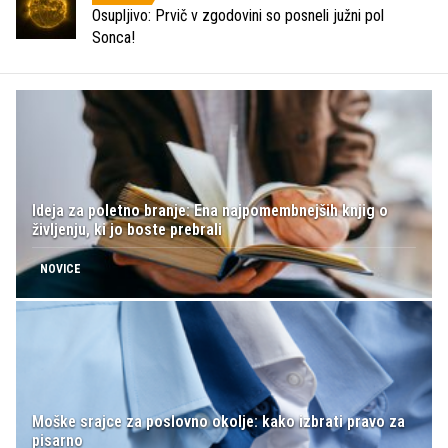
Osupljivo: Prvič v zgodovini so posneli južni pol
Sonca!
Ideja za poletno branje: Ena najpomembnejših knjig o
življenju, ki jo boste prebrali
NOVICE
Moške srajce za poslovno okolje: kako izbrati pravo za
pisarno