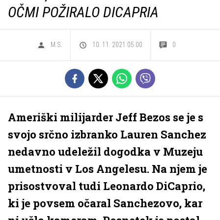
OČMI POŽIRALO DICAPRIA
M.S.
10. 11. 2021 05.00
0
Ameriški milijarder Jeff Bezos se je s
svojo srčno izbranko Lauren Sanchez
nedavno udeležil dogodka v Muzeju
umetnosti v Los Angelesu. Na njem je
prisostvoval tudi Leonardo DiCaprio,
ki je povsem očaral Sanchezovo, kar