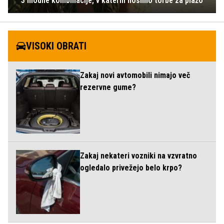
3 modne kombinacije, v katerih nosimo torbe za plažo
VISOKI OBRATI
Zakaj novi avtomobili nimajo več
rezervne gume?
Zakaj nekateri vozniki na vzvratno
ogledalo privežejo belo krpo?