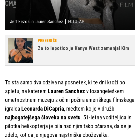
Jeff Bezos in Lauren Sanchez
FOTO: AP
PREBERI ŠE
Za to lepotico je Kanye West zamenjal Kim
To sta samo dva odziva na posnetek, ki te dni kroži po
spletu, na katerem
Lauren Sanchez
v losangeleškem
umetnostnem muzeju z očmi požira ameriškega filmskega
igralca
Leonarda DiCapria
, medtem ko je v družbi
najbogatejšega človeka na svetu
. 51-letna voditeljica in
pilotka helikopterja je bila nad njim tako očarana, da se je
zdelo, kot da je njegova najstniška oboževalka.