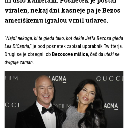
ni ušlo kameram. Posnetek je postal
viralen, nekaj dni kasneje pa je Bezos
ameriškemu igralcu vrnil udarec.
"Najdi nekoga, ki te gleda tako, kot dekle Jeffa Bezosa gleda
Lea DiCapria,"
je pod posnetek zapisal uporabnik Twitterja.
Drugi se je obregnil ob
Bezosove mišice
, češ da
uteži ne
dviguje zaman
.