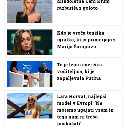
Mladoletna Leni Klum
razburila z goloto
Kdo je vroča teniška
igralka, ki jo primerjajo z
Marijo Šarapovo
To je lepa ameriška
voditeljica, ki je
zapeljevala Putina
Lara Horvat, najlepši
model v Evropi: 'Ne
moremo ugajati vsem in
tega nam ni treba
poskušati'