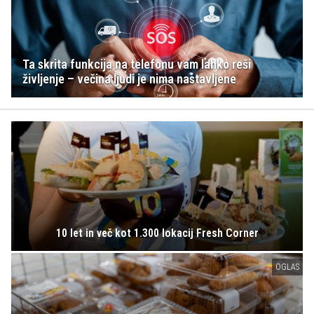
Ta skrita funkcija na telefonu vam lahko reši
življenje – večina ljudi je nima nastavljene
10 let in več kot 1.300 lokacij Fresh Corner
OGLAS