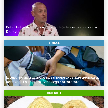
Peter Poles delil nasvete za bodoče tekmovalce kviza
Na lovu
VIZITA.SI
Imenujejo ga tihi ubijalec, saj pogosto ostane neopažen:
nenavadni simptomi visokega holesterola
OKUSNO.JE