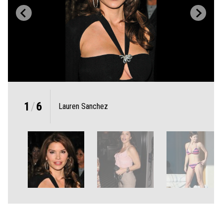
1
/
6
Lauren Sanchez