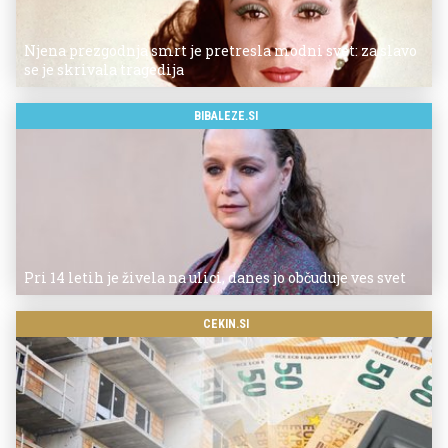
Njena prezgodnja smrt je pretresla modni svet: za slavo
se je skrivala tragedija
BIBALEZE.SI
Pri 14 letih je živela na ulici, danes jo občuduje ves svet
CEKIN.SI