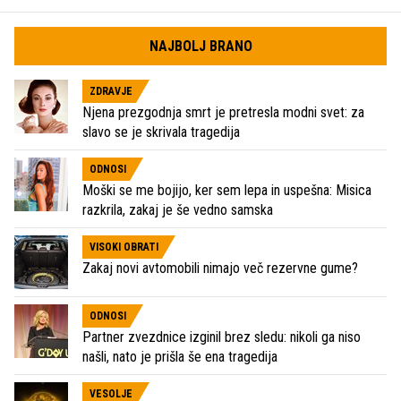
NAJBOLJ BRANO
ZDRAVJE
Njena prezgodnja smrt je pretresla modni svet: za
slavo se je skrivala tragedija
ODNOSI
Moški se me bojijo, ker sem lepa in uspešna: Misica
razkrila, zakaj je še vedno samska
VISOKI OBRATI
Zakaj novi avtomobili nimajo več rezervne gume?
ODNOSI
Partner zvezdnice izginil brez sledu: nikoli ga niso
našli, nato je prišla še ena tragedija
VESOLJE