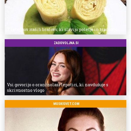
7 receptov naših bralcev, ki slavijo poletje in tradicijo
ZADOVOLJNA.SI
Vsi govorijo o oranžnolasi lepotici, ki navdušuje s
skrivnostno vlogo
MOSKISVET.COM