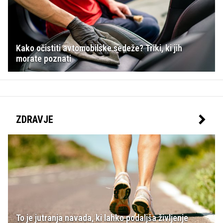
Kako očistiti avtomobilske sedeže? Triki, ki jih
morate poznati
ZDRAVJE
To je jutranja navada, ki lahko podaljša življenje