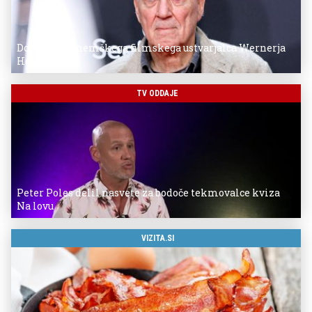
Donostia za nemškega filmskega ustvarjalca Wernerja
Herzoga
TV ODDAJE
Peter Poles delil nasvete za bodoče tekmovalce kviza
Na lovu
VIZITA.SI