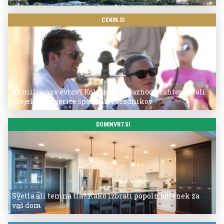
CEKIN.SI
43 milijonov evrov? Koliko so po razhodu zahtevale ali
prejele partnerice športnih zvezdnikov
DOMINVRT.SI
Svetla ali temna tla? Kako izbrati popoln odtenek za
vaš dom