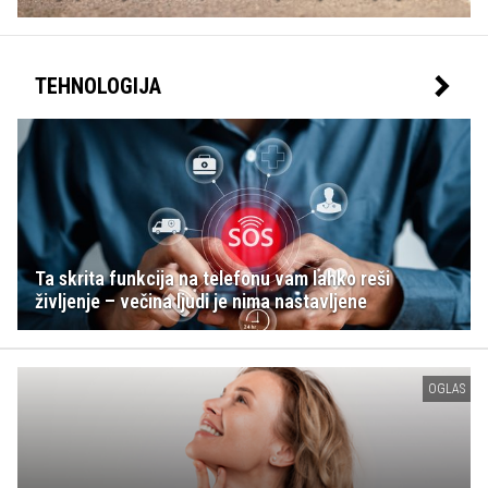
TEHNOLOGIJA
Ta skrita funkcija na telefonu vam lahko reši
življenje – večina ljudi je nima nastavljene
OGLAS