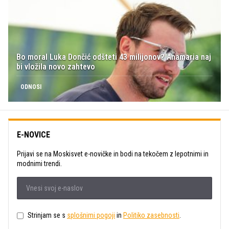
Bo moral Luka Dončić odšteti 43 milijonov? Anamaria naj
bi vložila novo zahtevo
ODNOSI
E-NOVICE
Prijavi se na Moskisvet e-novičke in bodi na tekočem z lepotnimi in
modnimi trendi.
Strinjam se s
splošnimi pogoji
in
Politiko zasebnosti
.