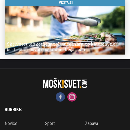
VIZITA.SI
Skrivnost lahkotnega poletnega žara, po katerem ne
boste potrebovali popoldanskega spanca
RUBRIKE:
Novice
Šport
Zabava