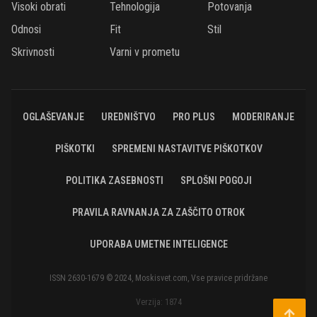
Visoki obrati
Tehnologija
Potovanja
Odnosi
Fit
Stil
Skrivnosti
Varni v prometu
OGLAŠEVANJE
UREDNIŠTVO
PRO PLUS
MODERIRANJE
PIŠKOTKI
SPREMENI NASTAVITVE PIŠKOTKOV
POLITIKA ZASEBNOSTI
SPLOŠNI POGOJI
PRAVILA RAVNANJA ZA ZAŠČITO OTROK
UPORABA UMETNE INTELIGENCE
ISSN 2630-1679 © 2024, Moskisvet.com, Vse pravice pridržane
Verzija: 1874