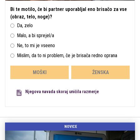
Bi te motilo, če bi partner uporabljal eno brisačo za vse
(obraz, telo, noge)?
Da, zelo
Malo, a bi sprejel/a
Ne, to mi je vseeno
Mislim, da to ni problem, če je brisača redno oprana
MOŠKI
ŽENSKA
Njegova navada skoraj uničila razmerje
NOVICE