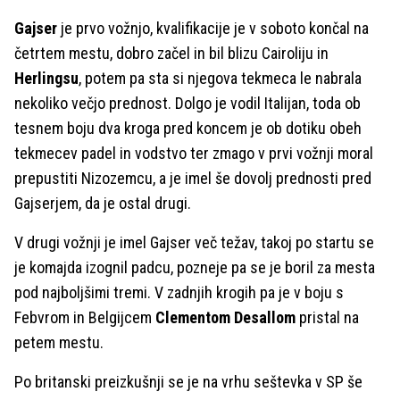
Gajser
je prvo vožnjo, kvalifikacije je v soboto končal na
četrtem mestu, dobro začel in bil blizu Cairoliju in
Herlingsu
, potem pa sta si njegova tekmeca le nabrala
nekoliko večjo prednost. Dolgo je vodil Italijan, toda ob
tesnem boju dva kroga pred koncem je ob dotiku obeh
tekmecev padel in vodstvo ter zmago v prvi vožnji moral
prepustiti Nizozemcu, a je imel še dovolj prednosti pred
Gajserjem, da je ostal drugi.
V drugi vožnji je imel Gajser več težav, takoj po startu se
je komajda izognil padcu, pozneje pa se je boril za mesta
pod najboljšimi tremi. V zadnjih krogih pa je v boju s
Febvrom in Belgijcem
Clementom Desallom
pristal na
petem mestu.
Po britanski preizkušnji se je na vrhu seštevka v SP še