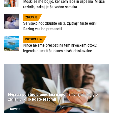
Moški se me bojijo, ker sem lepa in uspešna: Misica
razkrila, zakaj je še vedno samska
ZDRAVJE
Se vsako noč zbudite ob 3. zjutraj? Niste edini!
Razlog vas bo presenetil
POTOVANJA
Nihče ne sme prespati na tem hrvaškem otoku:
legenda o smrti še danes straši obiskovalce
Ideja za poletno branje: Ena najpomembnejših knjig o
življenju, ki jo boste prebrali
NOVICE