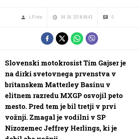
L.P./sta
04. 06. 2018 08.43
0
Slovenski motokrosist Tim Gajser je
na dirki svetovnega prvenstva v
britanskem Matterley Basinu v
elitnem razredu MXGP osvojil peto
mesto. Pred tem je bil tretji v prvi
vožnji. Zmagal je vodilni v SP
Nizozemec Jeffrey Herlings, ki je
dobil obe vožnji.