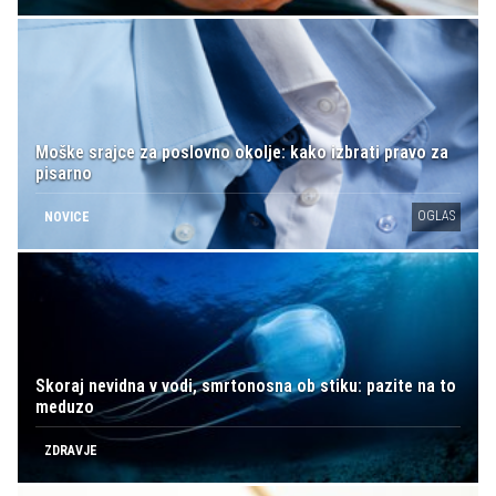
Moške srajce za poslovno okolje: kako izbrati pravo za
pisarno
OGLAS
NOVICE
Skoraj nevidna v vodi, smrtonosna ob stiku: pazite na to
meduzo
ZDRAVJE