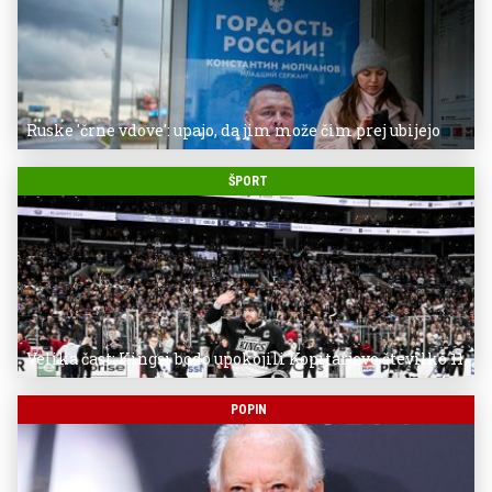
Ruske 'črne vdove': upajo, da jim može čim prej ubijejo
ŠPORT
Velika čast: Kingsi bodo upokojili Kopitarjevo številko 11
POPIN