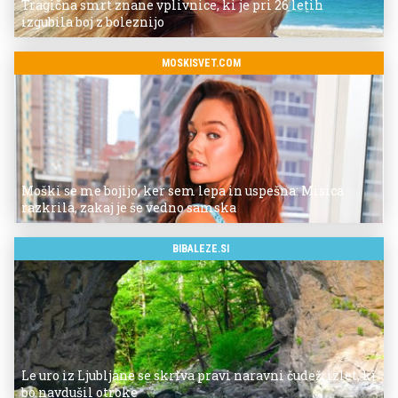
Tragična smrt znane vplivnice, ki je pri 26 letih
izgubila boj z boleznijo
MOSKISVET.COM
Moški se me bojijo, ker sem lepa in uspešna: Misica
razkrila, zakaj je še vedno samska
BIBALEZE.SI
Le uro iz Ljubljane se skriva pravi naravni čudež: izlet, ki
bo navdušil otroke