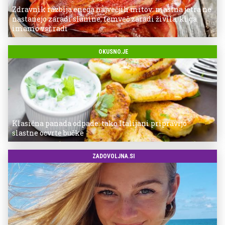
Zdravnik razbija enega največjih mitov: mastna jetra ne
nastanejo zaradi slanine, temveč zaradi živila, ki ga
imamo vsi radi
OKUSNO.JE
Klasična panada odpade: tako Italijani pripravijo
slastne ocvrte bučke
ZADOVOLJNA.SI