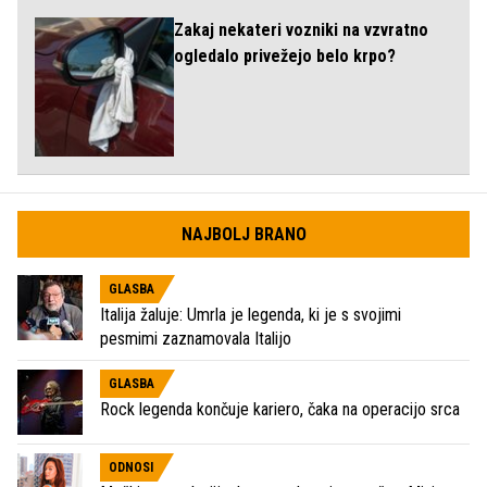
Zakaj nekateri vozniki na vzvratno
ogledalo privežejo belo krpo?
NAJBOLJ BRANO
GLASBA
Italija žaluje: Umrla je legenda, ki je s svojimi
pesmimi zaznamovala Italijo
GLASBA
Rock legenda končuje kariero, čaka na operacijo srca
ODNOSI