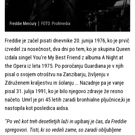
Freddie Mercury
FOTO: Profimedia
Freddie je začel pisati dnevnike 20. junija 1976, ko je prvič
izvedel za nosečnost, dva dni po tem, ko je skupina Queen
izdala singel You're My Best Friend z albuma A Night at
the Opera iz leta 1975. Po poročanju Guardiana je v njih
pisal o svojem otroštvu na Zanzibarju, življenju v
Združenem kraljestvu in šolanju ... Nazadnje pa je vanje
pisal 31. julija 1991, ko je bilo njegovo zdravje že resno
načeto. Umrl je pri 45 letih zaradi bronhialne pljučnice,ki je
nastopila kot posledica aidsa.
"Po več kot treh desetletjih laži in ugibanj je čas, da Freddie
spregovori. Tisti, ki so vedeli zame, so zaradi obljubljene