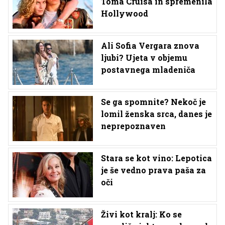
Toma Cruisa in spremenila
Hollywood
Ali Sofia Vergara znova
ljubi? Ujeta v objemu
postavnega mladeniča
Se ga spomnite? Nekoč je
lomil ženska srca, danes je
neprepoznaven
Stara se kot vino: Lepotica
je še vedno prava paša za
oči
Živi kot kralj: Ko se