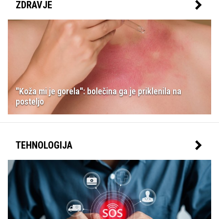
ZDRAVJE
"Koža mi je gorela": bolečina ga je priklenila na
posteljo
TEHNOLOGIJA