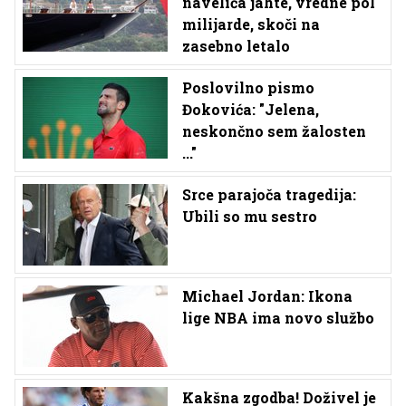
naveliča jahte, vredne pol
milijarde, skoči na
zasebno letalo
Poslovilno pismo
Đokovića: "Jelena,
neskončno sem žalosten
..."
Srce parajoča tragedija:
Ubili so mu sestro
Michael Jordan: Ikona
lige NBA ima novo službo
Kakšna zgodba! Doživel je