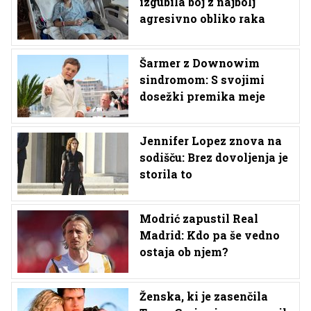
izgubila boj z najbolj
agresivno obliko raka
Šarmer z Downowim
sindromom: S svojimi
dosežki premika meje
Jennifer Lopez znova na
sodišču: Brez dovoljenja je
storila to
Modrić zapustil Real
Madrid: Kdo pa še vedno
ostaja ob njem?
Ženska, ki je zasenčila