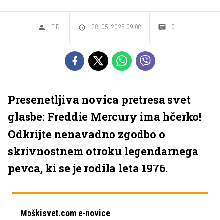
E.R.
28. 05. 2025 09.08
0
Presenetljiva novica pretresa svet
glasbe: Freddie Mercury ima hčerko!
Odkrijte nenavadno zgodbo o
skrivnostnem otroku legendarnega
pevca, ki se je rodila leta 1976.
Moškisvet.com e-novice