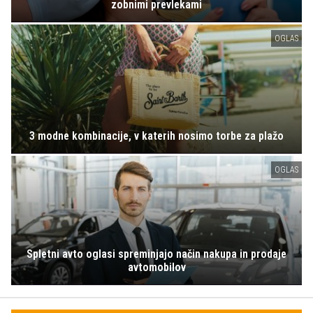
zobnimi prevlekami
OGLAS
3 modne kombinacije, v katerih nosimo torbe za plažo
OGLAS
Spletni avto oglasi spreminjajo način nakupa in prodaje
avtomobilov