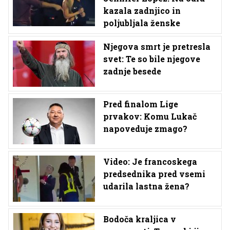
kazala zadnjico in
poljubljala ženske
Njegova smrt je pretresla
svet: Te so bile njegove
zadnje besede
Pred finalom Lige
prvakov: Komu Lukač
napoveduje zmago?
Video: Je francoskega
predsednika pred vsemi
udarila lastna žena?
Bodoča kraljica v