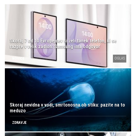
Skoraj 7 od 10 Evropejcev si želi tanek telefon, ki se
razpre v velik zaslon: Samsung ima odgovor
OGLAS
NOVICE
Skoraj nevidna v vodi, smrtonosna ob stiku: pazite na to
meduzo
ZDRAVJE