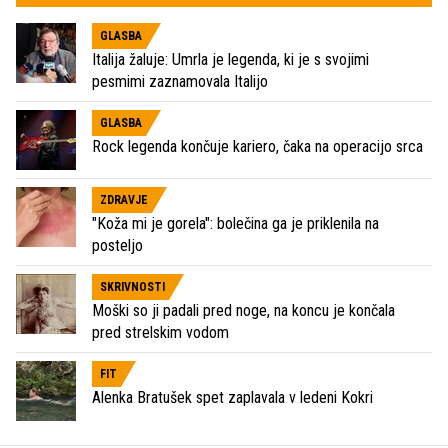
GLASBA
Italija žaluje: Umrla je legenda, ki je s svojimi
pesmimi zaznamovala Italijo
GLASBA
Rock legenda končuje kariero, čaka na operacijo srca
ZDRAVJE
"Koža mi je gorela": bolečina ga je priklenila na
posteljo
SKRIVNOSTI
Moški so ji padali pred noge, na koncu je končala
pred strelskim vodom
FIT
Alenka Bratušek spet zaplavala v ledeni Kokri