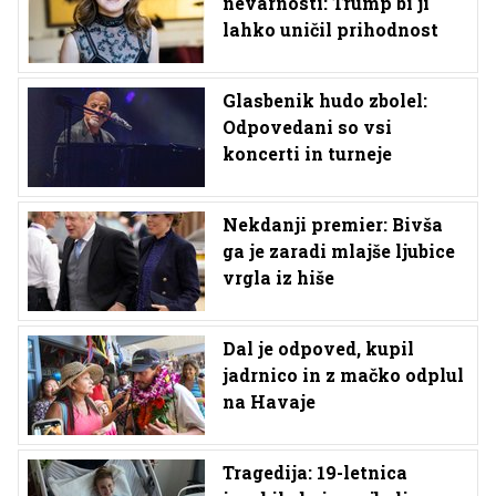
nevarnosti: Trump bi ji
lahko uničil prihodnost
Glasbenik hudo zbolel:
Odpovedani so vsi
koncerti in turneje
Nekdanji premier: Bivša
ga je zaradi mlajše ljubice
vrgla iz hiše
Dal je odpoved, kupil
jadrnico in z mačko odplul
na Havaje
Tragedija: 19-letnica