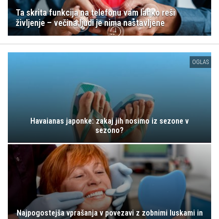
Ta skrita funkcija na telefonu vam lahko reši
življenje – večina ljudi je nima nastavljene
OGLAS
Havaianas japonke: zakaj jih nosimo iz sezone v
sezono?
Najpogostejša vprašanja v povezavi z zobnimi luskami in