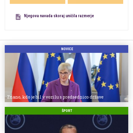
Njegova navada skoraj uničila razmerje
NOVICE
Znano, kdo je bil v vozilu s predsednico države
ŠPORT