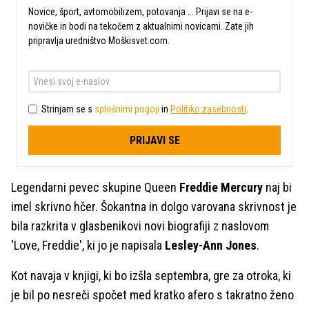
Novice, šport, avtomobilizem, potovanja ... Prijavi se na e-
novičke in bodi na tekočem z aktualnimi novicami. Zate jih
pripravlja uredništvo Moškisvet.com.
Strinjam se s
splošnimi pogoji
in
Politiko zasebnosti
.
PRIJAVI SE
Legendarni pevec skupine Queen
Freddie Mercury
naj bi
imel skrivno hčer. Šokantna in dolgo varovana skrivnost je
bila razkrita v glasbenikovi novi biografiji z naslovom
'Love, Freddie', ki jo je napisala
Lesley-Ann Jones
.
Kot navaja v knjigi, ki bo izšla septembra, gre za otroka, ki
je bil po nesreči spočet med kratko afero s takratno ženo