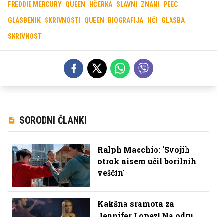
FREDDIE MERCURY
QUEEN
HČERKA
SLAVNI
ZNANI
PEEC
GLASBENIK
SKRIVNOSTI
QUEEN
BIOGRAFIJA
HČI
GLASBA
SKRIVNOST
SORODNI ČLANKI
Ralph Macchio: 'Svojih
otrok nisem učil borilnih
veščin'
Kakšna sramota za
Jennifer Lopez! Na odru