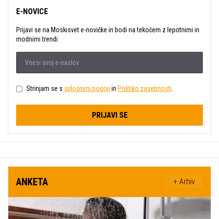
E-NOVICE
Prijavi se na Moskisvet e-novičke in bodi na tekočem z lepotnimi in
modnimi trendi.
Strinjam se s
splošnimi pogoji
in
Politiko zasebnosti
.
PRIJAVI SE
ANKETA
+ Arhiv