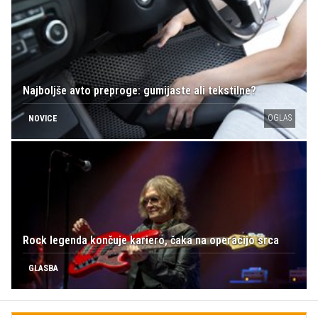
Najboljše avto preproge: gumijaste ali tekstilne?
OGLAS
NOVICE
Rock legenda končuje kariero, čaka na operacijo srca
GLASBA