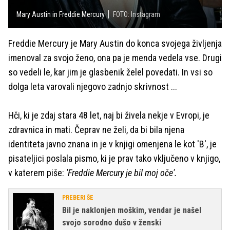
Mary Austin in Freddie Mercury
FOTO: Instagram
Freddie Mercury je Mary Austin do konca svojega življenja
imenoval za svojo ženo, ona pa je menda vedela vse. Drugi
so vedeli le, kar jim je glasbenik želel povedati. In vsi so
dolga leta varovali njegovo zadnjo skrivnost ...
Hči, ki je zdaj stara 48 let, naj bi živela nekje v Evropi, je
zdravnica in mati. Čeprav ne želi, da bi bila njena
identiteta javno znana in je v knjigi omenjena le kot 'B', je
pisateljici poslala pismo, ki je prav tako vključeno v knjigo,
v katerem piše:
'Freddie Mercury je bil moj oče'.
PREBERI ŠE
Bil je naklonjen moškim, vendar je našel
svojo sorodno dušo v ženski