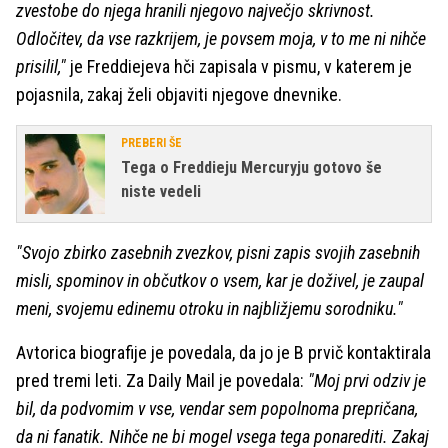
zvestobe do njega hranili njegovo največjo skrivnost.
Odločitev, da vse razkrijem, je povsem moja, v to me ni nihče
prisilil,"
je Freddiejeva hči zapisala v pismu, v katerem je
pojasnila, zakaj želi objaviti njegove dnevnike.
PREBERI ŠE
Tega o Freddieju Mercuryju gotovo še
niste vedeli
"Svojo zbirko zasebnih zvezkov, pisni zapis svojih zasebnih
misli, spominov in občutkov o vsem, kar je doživel, je zaupal
meni, svojemu edinemu otroku in najbližjemu sorodniku."
Avtorica biografije je povedala, da jo je B prvič kontaktirala
pred tremi leti. Za Daily Mail je povedala:
"Moj prvi odziv je
bil, da podvomim v vse, vendar sem popolnoma prepričana,
da ni fanatik. Nihče ne bi mogel vsega tega ponarediti. Zakaj