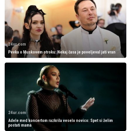
24ur.com
Pevka o Muskovem otroku: Nekaj časa je poveljeval jati vran
24ur.com
Adele med koncertom razkrila veselo novico: Spet si želim
postati mama