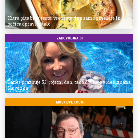
Hitra pita brez testa: vse sestavine samo zmešate in
pečica opravi ostalo
ZADOVOLJNA.SI
Danes praznuje 53. rojstni dan, tako dobro je videti znana
Slovenka
MOSKISVET.COM