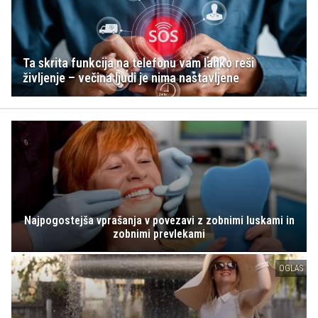
Ta skrita funkcija na telefonu vam lahko reši
življenje – večina ljudi je nima nastavljene
Najpogostejša vprašanja v povezavi z zobnimi luskami in
zobnimi prevlekami
OGLAS