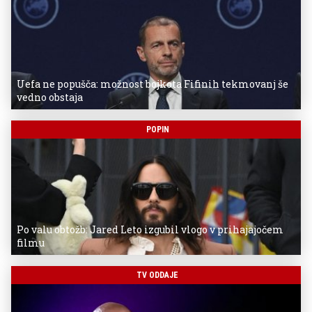
Uefa ne popušča: možnost bojkota Fifinih tekmovanj še
vedno obstaja
POPIN
Po valu obtožb: Jared Leto izgubil vlogo v prihajajočem
filmu
TV ODDAJE