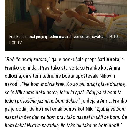
Franko je moral prejšnji teden masirati vse sotekmovalke.
FOTO:
POP TV
"
Boš že nekaj zdrdral,
" ga je poskušala prepričati
Aneta
, a
Franko se ni dal. Prav tako sta se tako Franko kot
Anna
odločila, da v tem tednu ne bosta upoštevala Nikovih
navodil. "
Ne bom molzla krav. Ko so bili drugi glave družine,
se je
Nik
samo delal norca, ležal in spal. Zdaj pa si bom ta
teden privoščila jaz in ne bom delala,
"
je dejala Anna, Franko
pa je dodal, da bo imel enak odnos kot Nik:
"
Zjutraj se bom
naspal in čez dan se bom prav tako naspal in učil se bom. Če
bom čakal Nikova navodila, jih tako ali tako ne bom dobil.
"