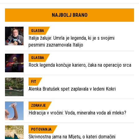
NAJBOLJ BRANO
GLASBA
Italija žaluje: Umrla je legenda, ki je s svojimi
pesmimi zaznamovala Italijo
GLASBA
Rock legenda končuje kariero, čaka na operacijo srca
FIT
Alenka Bratušek spet zaplavala v ledeni Kokri
ZDRAVJE
Hidracija v vročini: Voda, mineralna voda ali mleko?
POTOVANJA
Skrivnostna jama na Mljetu, o kateri domačini