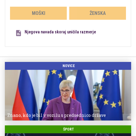
MOŠKI
ŽENSKA
Njegova navada skoraj uničila razmerje
NOVICE
Znano, kdo je bil v vozilu s predsednico države
ŠPORT