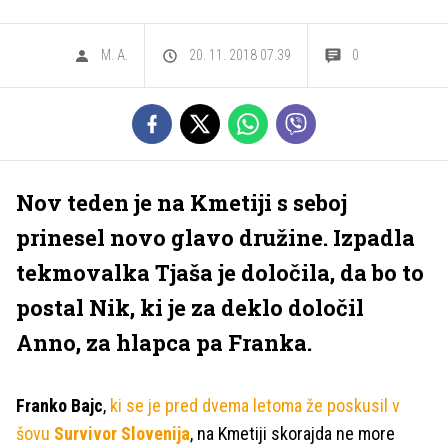
M. A.
20. 11. 2018 07.39
0
Nov teden je na Kmetiji s seboj
prinesel novo glavo družine. Izpadla
tekmovalka Tjaša je določila, da bo to
postal Nik, ki je za deklo določil
Anno, za hlapca pa Franka.
Franko Bajc
,
ki se je pred dvema letoma že poskusil v
šovu
Survivor Slovenija
, na Kmetiji skorajda ne more