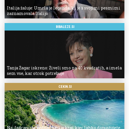
Italija žaluje: Umrla je legenda, ki je s svojimi pesmimi
zaznamovala Italijo
BIBALEZE.SI
Tanja Žagar iskreno: Živeli smo na 40 kvadratih, a imela
sem vse, kar otrok potrebuje
CEKIN.SI
Na Jadranu še vedno obstaja kraj, kjer lahko dopustujete