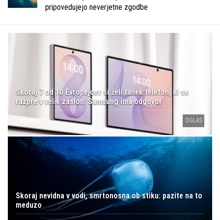
pripovedujejo neverjetne zgodbe
Skoraj 7 od 10 Evropejcev si želi tanek telefon, ki se
razpre v velik zaslon: Samsung ima odgovor
OGLAS
NOVICE
Skoraj nevidna v vodi, smrtonosna ob stiku: pazite na to
meduzo