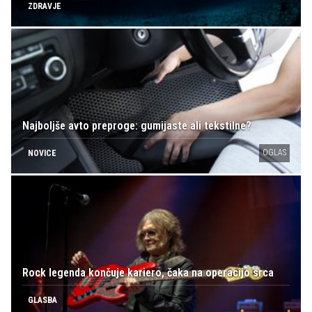
ZDRAVJE
Najboljše avto preproge: gumijaste ali tekstilne?
OGLAS
NOVICE
Rock legenda končuje kariero, čaka na operacijo srca
GLASBA