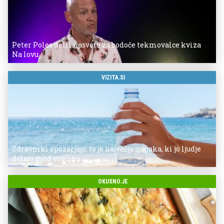
Peter Poles delil nasvete za bodoče tekmovalce kviza
Na lovu
VIZITA.SI
Zdravniki opozarjajo: to je največja napaka, ki jo ljudje
delajo med vročino
OKUSNO.JE