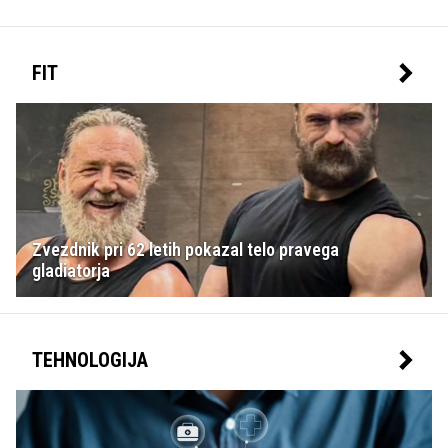
FIT
Zvezdnik pri 62 letih pokazal telo pravega
gladiatorja
TEHNOLOGIJA