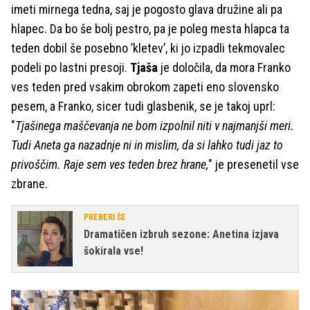
imeti mirnega tedna, saj je pogosto glava družine ali pa
hlapec. Da bo še bolj pestro, pa je poleg mesta hlapca ta
teden dobil še posebno ’kletev’, ki jo izpadli tekmovalec
podeli po lastni presoji.
Tjaša
je določila, da mora Franko
ves teden pred vsakim obrokom zapeti eno slovensko
pesem, a Franko, sicer tudi glasbenik, se je takoj uprl:
"
Tjašinega maščevanja ne bom izpolnil niti v najmanjši meri.
Tudi Aneta ga nazadnje ni in mislim, da si lahko tudi jaz to
privoščim. Raje sem ves teden brez hrane,
" je presenetil vse
zbrane.
PREBERI ŠE
Dramatičen izbruh sezone: Anetina izjava
šokirala vse!