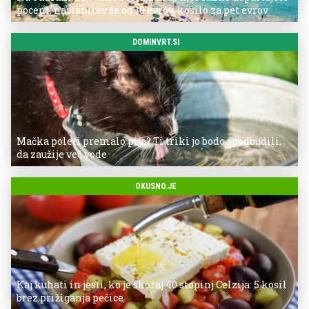
poceni: nastanitev že od 10 evrov, kosilo za pet evrov
DOMINVRT.SI
Mačka poleti premalo pije? Ti triki jo bodo spodbudili,
da zaužije več vode
OKUSNO.JE
Kaj kuhati in jesti, ko je skoraj 40 stopinj Celzija: 5 kosil
brez prižiganja pečice