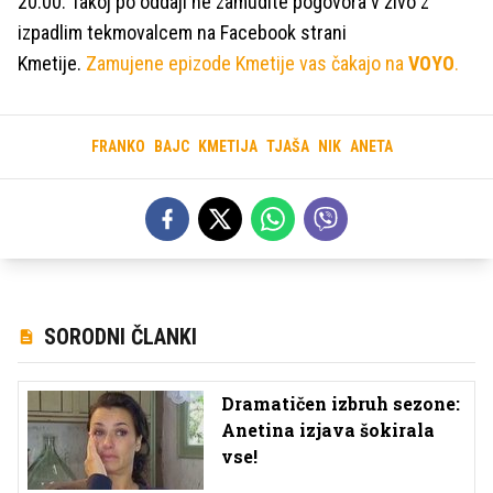
20.00. Takoj po oddaji ne zamudite pogovora v živo z
izpadlim tekmovalcem na Facebook strani
Kmetije.
Zamujene epizode Kmetije vas čakajo na
VOYO
.
FRANKO
BAJC
KMETIJA
TJAŠA
NIK
ANETA
SORODNI ČLANKI
Dramatičen izbruh sezone:
Anetina izjava šokirala
vse!