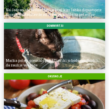
Na Jadranu še vedno obstaja kraj, kjer lahko dopustujete
poceni: nastanitev že od 10 evrov, kosilo za pet evrov
DOMINVRT.SI
Mačka poleti premalo pije? Ti triki jo bodo spodbudili,
da zaužije več vode
OKUSNO.JE