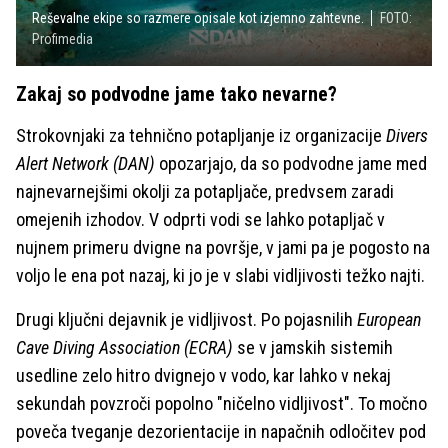
Reševalne ekipe so razmere opisale kot izjemno zahtevne.
FOTO:
Profimedia
Zakaj so podvodne jame tako nevarne?
Strokovnjaki za tehnično potapljanje iz organizacije
Divers
Alert Network (DAN)
opozarjajo, da so podvodne jame med
najnevarnejšimi okolji za potapljače, predvsem zaradi
omejenih izhodov. V odprti vodi se lahko potapljač v
nujnem primeru dvigne na površje, v jami pa je pogosto na
voljo le ena pot nazaj, ki jo je v slabi vidljivosti težko najti.
Drugi ključni dejavnik je vidljivost. Po pojasnilih
European
Cave Diving Association (ECRA)
se v jamskih sistemih
usedline zelo hitro dvignejo v vodo, kar lahko v nekaj
sekundah povzroči popolno "ničelno vidljivost". To močno
poveča tveganje dezorientacije in napačnih odločitev pod