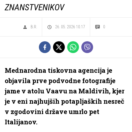
ZNANSTVENIKOV
B.R.
26. 05. 2026 10.17
0
Mednarodna tiskovna agencija je
objavila prve podvodne fotografije
jame v atolu Vaavu na Maldivih, kjer
je v eni najhujših potapljaških nesreč
v zgodovini države umrlo pet
Italijanov.