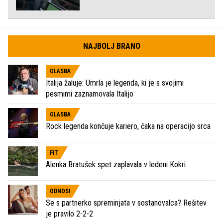
NAJBOLJ BRANO
GLASBA
Italija žaluje: Umrla je legenda, ki je s svojimi
pesmimi zaznamovala Italijo
GLASBA
Rock legenda končuje kariero, čaka na operacijo srca
FIT
Alenka Bratušek spet zaplavala v ledeni Kokri
ODNOSI
Se s partnerko spreminjata v sostanovalca? Rešitev
je pravilo 2-2-2