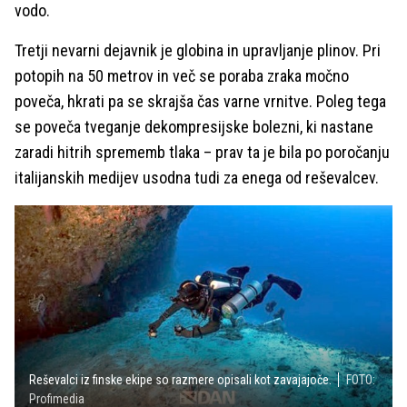
vodo.
Tretji nevarni dejavnik je globina in upravljanje plinov. Pri
potopih na 50 metrov in več se poraba zraka močno
poveča, hkrati pa se skrajša čas varne vrnitve. Poleg tega
se poveča tveganje dekompresijske bolezni, ki nastane
zaradi hitrih sprememb tlaka – prav ta je bila po poročanju
italijanskih medijev usodna tudi za enega od reševalcev.
Reševalci iz finske ekipe so razmere opisali kot zavajajoče.
FOTO:
Profimedia