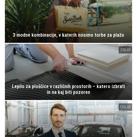
3 modne kombinacije, v katerih nosimo torbe za plažo
OGLAS
Lepilo za ploščice v različnih prostorih – katero izbrati
in na kaj biti pozoren
OGLAS