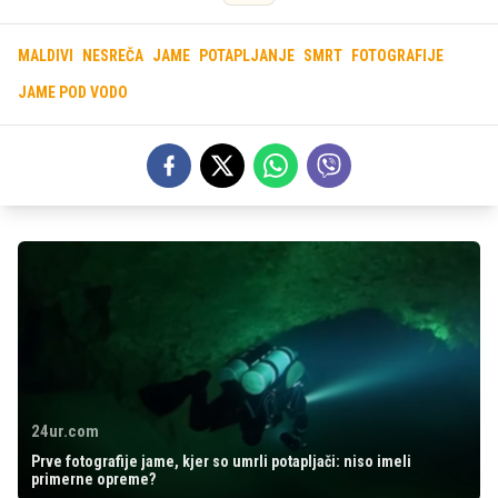
MALDIVI
NESREČA
JAME
POTAPLJANJE
SMRT
FOTOGRAFIJE
JAME POD VODO
24ur.com
Prve fotografije jame, kjer so umrli potapljači: niso imeli
primerne opreme?