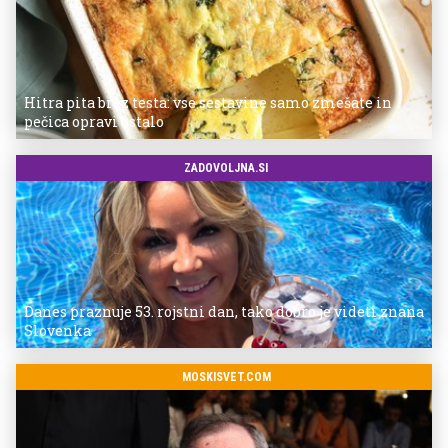
Hitra pita brez testa: vse sestavine samo zmešate in
pečica opravi ostalo
ZADOVOLJNA.SI
Danes praznuje 53. rojstni dan, tako dobro je videti znana
Slovenka
MOSKISVET.COM