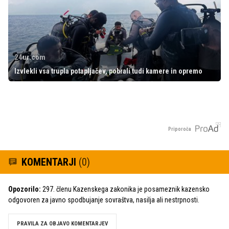
24ur.com
Izvlekli vsa trupla potapljačev, pobrali tudi kamere in opremo
Priporoča
KOMENTARJI
(0)
Opozorilo:
297. členu Kazenskega zakonika je posameznik kazensko
odgovoren za javno spodbujanje sovraštva, nasilja ali nestrpnosti.
PRAVILA ZA OBJAVO KOMENTARJEV