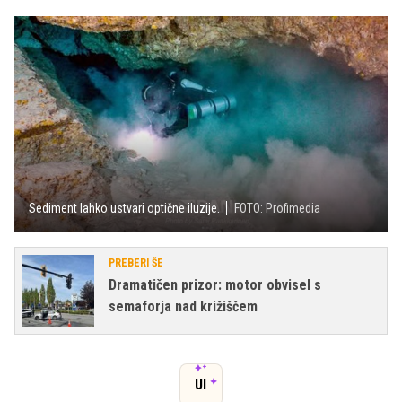
Sediment lahko ustvari optične iluzije.
FOTO: Profimedia
PREBERI ŠE
Dramatičen prizor: motor obvisel s
semaforja nad križiščem
UI