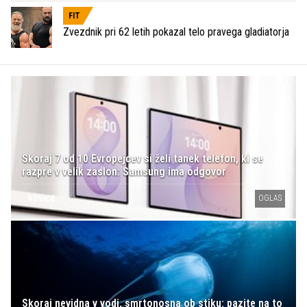
FIT
Zvezdnik pri 62 letih pokazal telo pravega gladiatorja
Skoraj 7 od 10 Evropejcev si želi tanek telefon, ki se
razpre v velik zaslon: Samsung ima odgovor
OGLAS
NOVICE
Skoraj nevidna v vodi, smrtonosna ob stiku: pazite na to