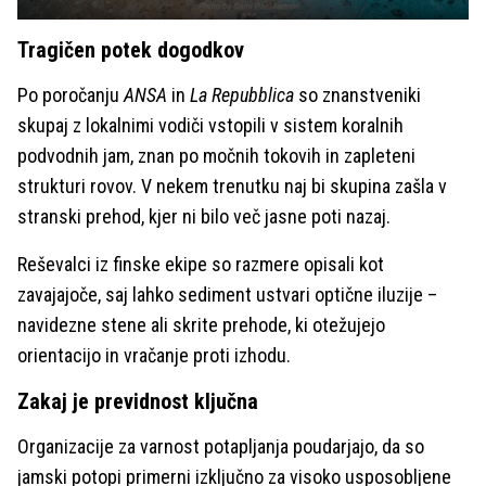
Tragičen potek dogodkov
Po poročanju
ANSA
in
La Repubblica
so znanstveniki
skupaj z lokalnimi vodiči vstopili v sistem koralnih
podvodnih jam, znan po močnih tokovih in zapleteni
strukturi rovov. V nekem trenutku naj bi skupina zašla v
stranski prehod, kjer ni bilo več jasne poti nazaj.
Reševalci iz finske ekipe so razmere opisali kot
zavajajoče, saj lahko sediment ustvari optične iluzije –
navidezne stene ali skrite prehode, ki otežujejo
orientacijo in vračanje proti izhodu.
Zakaj je previdnost ključna
Organizacije za varnost potapljanja poudarjajo, da so
jamski potopi primerni izključno za visoko usposobljene