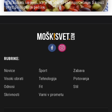
Kaj kuhati in jesti, ko je skoraj 40 stopinj Celzija: 5 kosil
brez prižiganja pečice
RUBRIKE:
Novice
Šport
Zabava
Visoki obrati
Tehnologija
Potovanja
Odnosi
Fit
Stil
Skrivnosti
Varni v prometu