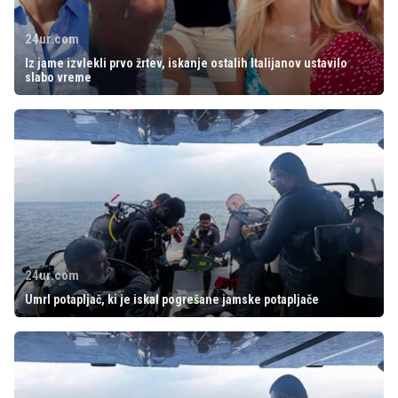
24ur.com
Iz jame izvlekli prvo žrtev, iskanje ostalih Italijanov ustavilo
slabo vreme
24ur.com
Umrl potapljač, ki je iskal pogrešane jamske potapljače