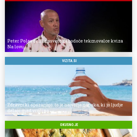
Peter Poles delil nasvete za bodoče tekmovalce kviza
Na lovu
VIZITA.SI
Zdravniki opozarjajo: to je največja napaka, ki jo ljudje
delajo med vročino
OKUSNO.JE