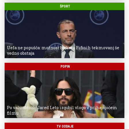
ŠPORT
Uefa ne popušča: možnost bojkota Fifinih tekmovanj še
vedno obstaja
POPIN
Po valu obtožb: Jared Leto izgubil vlogo v prihajajočem
filmu
TV ODDAJE