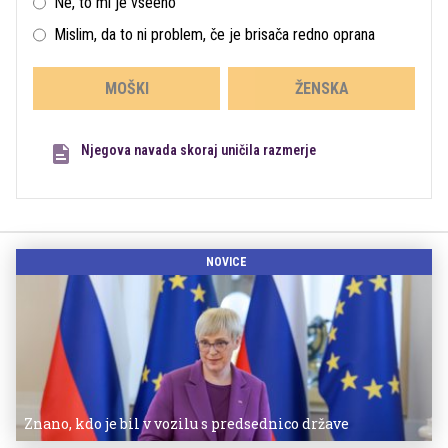
Ne, to mi je vseeno
Mislim, da to ni problem, če je brisača redno oprana
MOŠKI
ŽENSKA
Njegova navada skoraj uničila razmerje
NOVICE
Znano, kdo je bil v vozilu s predsednico države