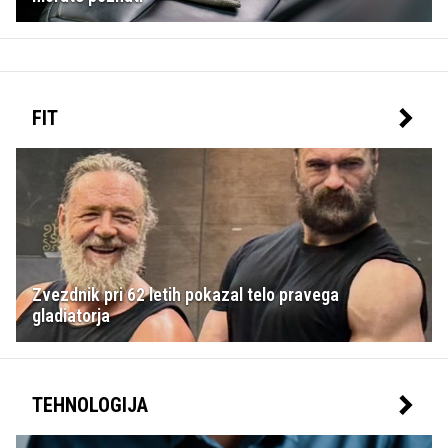
FIT
Zvezdnik pri 62 letih pokazal telo pravega
gladiatorja
TEHNOLOGIJA