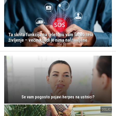
Ta skrita funkcija na telefonu vam lahko reši
življenje – večina ljudi je nima nastavljene
Se vam pogosto pojavi herpes na ustnici?
OGLAS