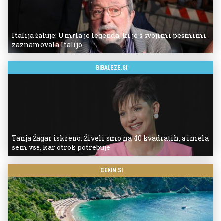
Italija žaluje: Umrla je legenda, ki je s svojimi pesmimi
zaznamovala Italijo
BIBALEZE.SI
Tanja Žagar iskreno: Živeli smo na 40 kvadratih, a imela
sem vse, kar otrok potrebuje
CEKIN.SI