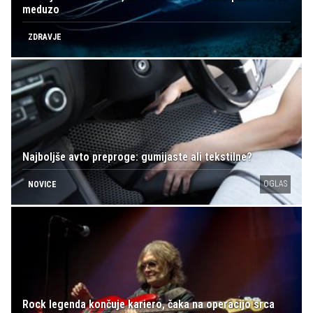
meduzo
ZDRAVJE
Najboljše avto preproge: gumijaste ali tekstilne?
OGLAS
NOVICE
Rock legenda končuje kariero, čaka na operacijo srca