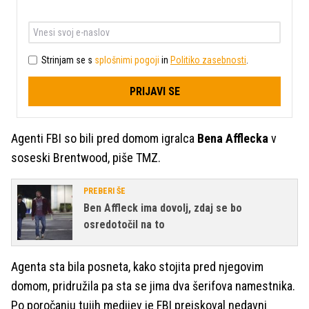
Strinjam se s
splošnimi pogoji
in
Politiko zasebnosti
.
PRIJAVI SE
Agenti FBI so bili pred domom igralca
Bena Afflecka
v
soseski Brentwood, piše TMZ.
PREBERI ŠE
Ben Affleck ima dovolj, zdaj se bo
osredotočil na to
Agenta sta bila posneta, kako stojita pred njegovim
domom, pridružila pa sta se jima dva šerifova namestnika.
Po poročanju tujih medijev je FBI preiskoval nedavni