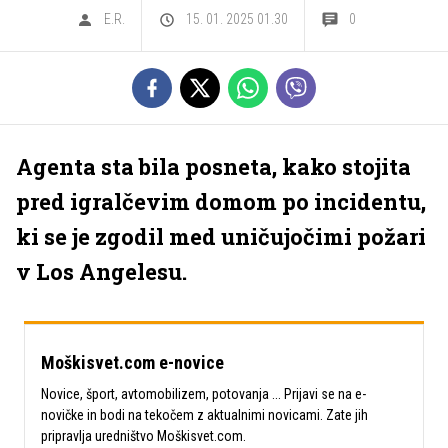
E.R.
15. 01. 2025 01.30
0
Agenta sta bila posneta, kako stojita
pred igralčevim domom po incidentu,
ki se je zgodil med uničujočimi požari
v Los Angelesu.
Moškisvet.com e-novice
Novice, šport, avtomobilizem, potovanja ... Prijavi se na e-
novičke in bodi na tekočem z aktualnimi novicami. Zate jih
pripravlja uredništvo Moškisvet.com.