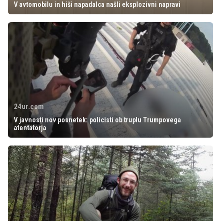
V avtomobilu in hiši napadalca našli eksplozivni napravi
24ur.com
V javnosti nov posnetek: policisti ob truplu Trumpovega
atentatorja