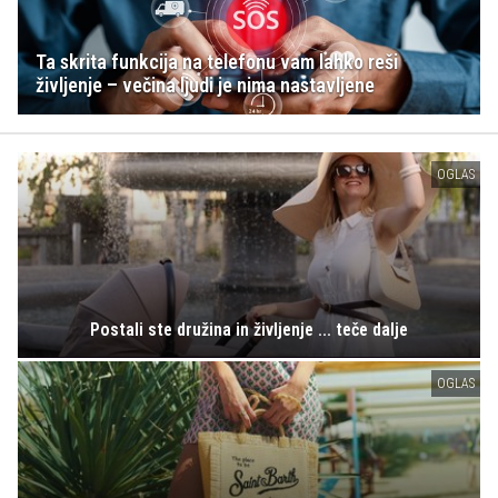
Ta skrita funkcija na telefonu vam lahko reši
življenje – večina ljudi je nima nastavljene
OGLAS
Postali ste družina in življenje ... teče dalje
OGLAS