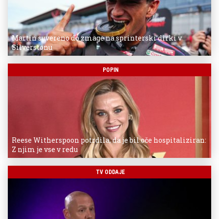
Martin suvereno do zmage na sprinterski dirki v
Silverstonu
POPIN
Reese Witherspoon potrdila, da je bil oče hospitaliziran:
Z njim je vse v redu
TV ODDAJE