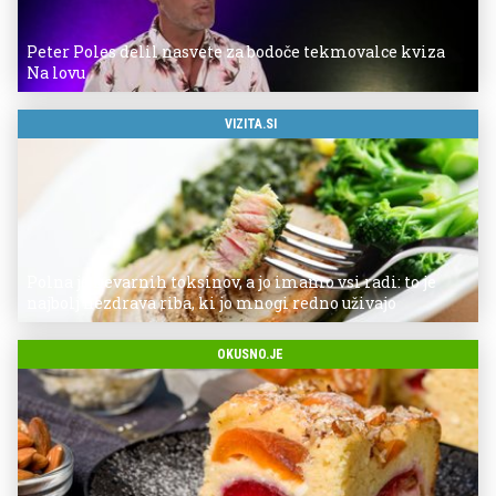
Peter Poles delil nasvete za bodoče tekmovalce kviza
Na lovu
VIZITA.SI
Polna je nevarnih toksinov, a jo imamo vsi radi: to je
najbolj nezdrava riba, ki jo mnogi redno uživajo
OKUSNO.JE