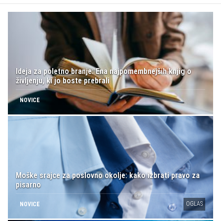
Ideja za poletno branje: Ena najpomembnejših knjig o
življenju, ki jo boste prebrali
NOVICE
Moške srajce za poslovno okolje: kako izbrati pravo za
pisarno
OGLAS
NOVICE