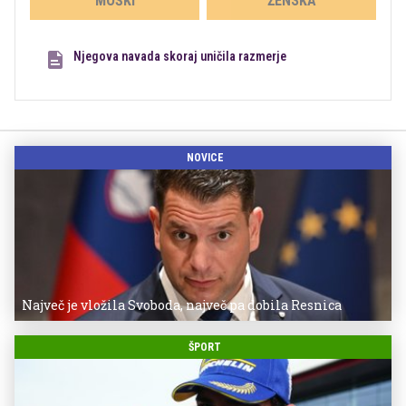
MOŠKI
ŽENSKA
Njegova navada skoraj uničila razmerje
NOVICE
Največ je vložila Svoboda, največ pa dobila Resnica
ŠPORT