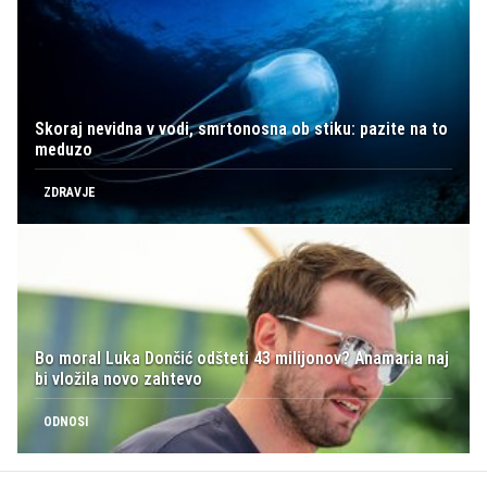
Skoraj nevidna v vodi, smrtonosna ob stiku: pazite na to
meduzo
ZDRAVJE
Bo moral Luka Dončić odšteti 43 milijonov? Anamaria naj
bi vložila novo zahtevo
ODNOSI