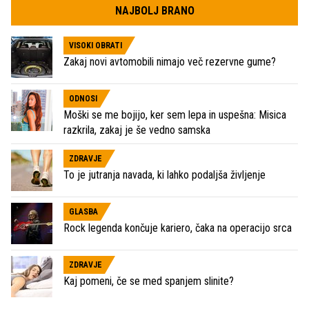
NAJBOLJ BRANO
VISOKI OBRATI
Zakaj novi avtomobili nimajo več rezervne gume?
ODNOSI
Moški se me bojijo, ker sem lepa in uspešna: Misica
razkrila, zakaj je še vedno samska
ZDRAVJE
To je jutranja navada, ki lahko podaljša življenje
GLASBA
Rock legenda končuje kariero, čaka na operacijo srca
ZDRAVJE
Kaj pomeni, če se med spanjem slinite?