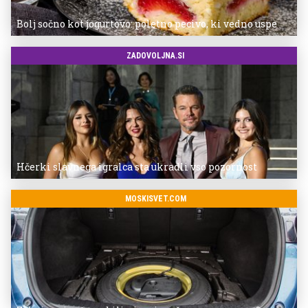
Bolj sočno kot jogurtovo: poletno pecivo, ki vedno uspe
ZADOVOLJNA.SI
Hčerki slavnega igralca sta ukradli vso pozornost
MOSKISVET.COM