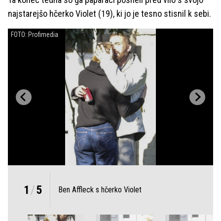
najstarejšo hčerko Violet (19), ki jo je tesno stisnil k sebi.
FOTO: Profimedia
1
/
5
Ben Affleck s hčerko Violet