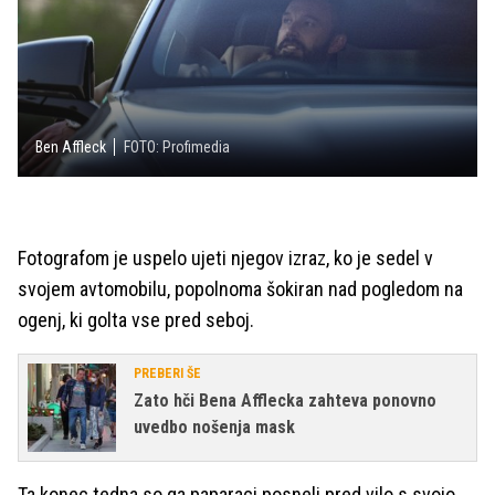
Ben Affleck
FOTO: Profimedia
Fotografom je uspelo ujeti njegov izraz, ko je sedel v
svojem avtomobilu, popolnoma šokiran nad pogledom na
ogenj, ki golta vse pred seboj.
PREBERI ŠE
Zato hči Bena Afflecka zahteva ponovno
uvedbo nošenja mask
Ta konec tedna so ga paparaci posneli pred vilo s svojo