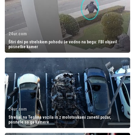
24ur.com
Štiri dni po strelskem pohodu še vedno na begu: FBI objavil
posnetke kamer
24ur.com
Streljal na Teslina vozila in z molotovkami zanetil požar,
posnele so ga kamere