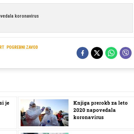
ovedala koronavirus
RT
POGREBNI ZAVOD
i je
Knjiga prerokb za leto
2020 napovedala
koronavirus