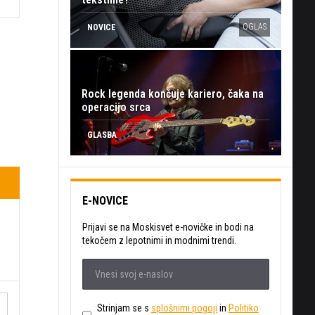
OGLAS
NOVICE
Rock legenda končuje kariero, čaka na
operacijo srca
GLASBA
E-NOVICE
Prijavi se na Moskisvet e-novičke in bodi na
tekočem z lepotnimi in modnimi trendi.
Strinjam se s
splošnimi pogoji
in
Politiko