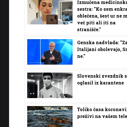
Izmučena medicinsk
sestra: ''Ko sem enkr
oblečena, šest ur ne
več piti ali iti na
stranišče.''
Genska nadvlada: ''Z
Italijani obolevajo, S
ne.''
Slovenski zvezdnik s
oglasil iz karantene
Toliko časa koronavi
preživi na vašem tel