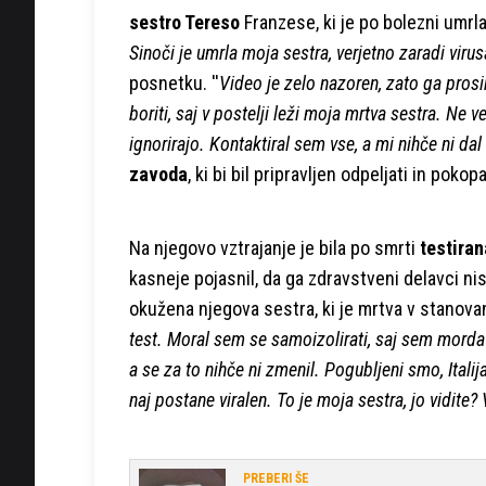
sestro Tereso
Franzese, ki je po bolezni umrla
Sinoči je umrla moja sestra, verjetno zaradi vir
posnetku. ''
Video je zelo nazoren, zato ga pros
boriti, saj v postelji leži moja mrtva sestra. Ne 
ignorirajo. Kontaktiral sem vse, a mi nihče ni da
zavoda
, ki bi bil pripravljen odpeljati in poko
Na njegovo vztrajanje je bila po smrti
testiran
kasneje pojasnil, da ga zdravstveni delavci niso 
okužena njegova sestra, ki je mrtva v stanova
test. Moral sem se samoizolirati, saj sem morda ok
a se za to nihče ni zmenil. Pogubljeni smo, Itali
naj postane viralen. To je moja sestra, jo vidite? 
PREBERI ŠE