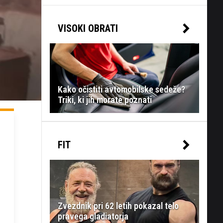
VISOKI OBRATI
Kako očistiti avtomobilske sedeže?
Triki, ki jih morate poznati
FIT
Zvezdnik pri 62 letih pokazal telo
pravega gladiatorja