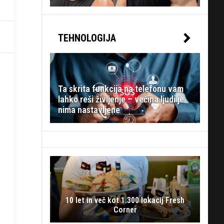
TEHNOLOGIJA
Ta skrita funkcija na telefonu vam
lahko reši življenje – večina ljudi je
nima nastavljene
10 let in več kot 1.300 lokacij Fresh
Corner