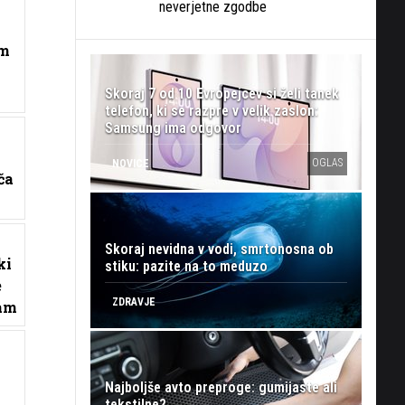
neverjetne zgodbe
om
Skoraj 7 od 10 Evropejcev si želi tanek
telefon, ki se razpre v velik zaslon:
Samsung ima odgovor
OGLAS
NOVICE
ča
Skoraj nevidna v vodi, smrtonosna ob
ki
stiku: pazite na to meduzo
e
ZDRAVJE
sam
Najboljše avto preproge: gumijaste ali
tekstilne?