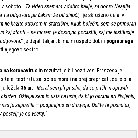
 v soboto. ''
Ta video snemam v dobro Italije, za dobro Neaplja.
usa, na odgovore pa čakam že od sinoči,
'' je skrušeno dejal v
im ne kažite otrokom in starejšim. Kljub bolečini sem se primoran
vem kaj storiti – ne morem je dostojno počastiti, saj me institucije
l odgovora,
'' je dejal Italijan, ki mu ni uspelo dobiti
pogrebnega
pati njegovo sestro.
a na koronavirus
in rezultat je bil pozitiven. Franzesa je
želel testirati, saj so se morali najprej prepričati, če je bila
nju ležala
36 ur
. ''
Moral sem jih prisiliti, da so prišli in opravili
užen. Oživljal sem jo usta na usta, da bi jo ohranil pri življenju,
ja nas je zapustila – podpirajmo en drugega. Delite ta posnetek,
V postelji je od včeraj.
''