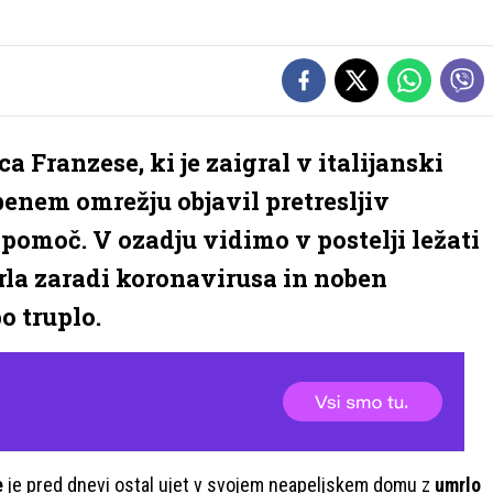
ca Franzese, ki je zaigral v italijanski
benem omrežju objavil pretresljiv
pomoč. V ozadju vidimo v postelji ležati
mrla zaradi koronavirusa in noben
o truplo.
e
je pred dnevi ostal ujet v svojem neapeljskem domu z
umrlo