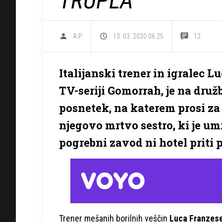
TRUPLA
A.P.
13. 03. 2020 06.25
12
Italijanski trener in igralec Lu
TV-seriji Gomorrah, je na druž
posnetek, na katerem prosi za 
njegovo mrtvo sestro, ki je u
pogrebni zavod ni hotel priti p
Trener mešanih borilnih veščin
Luca Franzes