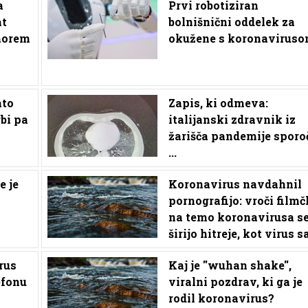
a
Prvi robotiziran
at
bolnišnični oddelek za
 morem
okužene s koronavirus
ato
Zapis, ki odmeva:
rbi pa
italijanski zdravnik iz
žarišča pandemije sporo
...
e je
Koronavirus navdahnil
pornografijo: vroči filmč
na temo koronavirusa s
širijo hitreje, kot virus 
rus
Kaj je ''wuhan shake'',
efonu
viralni pozdrav, ki ga je
rodil koronavirus?