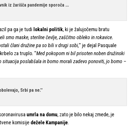
vnik iz žarišča pandemije sporoča ...
azil pa ga je tudi
lokalni politik
, ki je žalujočemu bratu
meli smo maske, sterilne čevlje, zaščitno obleko in rokavice.
stali člani družine pa so bili v drugi sobi,
'' je dejal Pasquale
rbelo za truplo. ''
Med pokopom ni bil prisoten noben družinski
o situacija poslabšala in bomo morali zadevo ponoviti, jo bomo –
obolevajo, Srbi pa ne.''
i koronavirusa
umrla na domu
, zato je bilo nekaj zmede, je
stvene komisije
dežele Kampanije
.