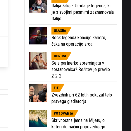
Italija žaluje: Umrla je legenda, ki
je s svojimi pesmimi zaznamovala
Italijo
GLASBA
Rock legenda končuje kariero,
čaka na operacijo srca
ODNOSI
Se s partnerko spreminjata v
sostanovalca? Rešitev je pravilo
2-2-2
FIT
Zvezdnik pri 62 letih pokazal telo
pravega gladiatorja
POTOVANJA
Skrivnostna jama na Mljetu, o
kateri domačini pripovedujejo