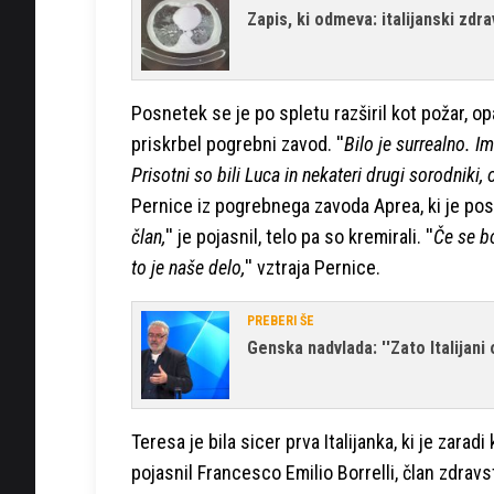
Zapis, ki odmeva: italijanski zdra
Posnetek se je po spletu razširil kot požar, op
priskrbel pogrebni zavod. ''
Bilo je surrealno. I
Prisotni so bili Luca in nekateri drugi sorodniki, o
Pernice iz pogrebnega zavoda Aprea, ki je posk
član,
'' je pojasnil, telo pa so kremirali. ''
Če se b
to je naše delo,
'' vztraja Pernice.
PREBERI ŠE
Genska nadvlada: ''Zato Italijani 
Teresa je bila sicer prva Italijanka, ki je zarad
pojasnil Francesco Emilio Borrelli, član zdrav