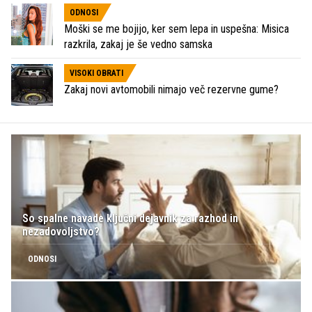
ODNOSI
Moški se me bojijo, ker sem lepa in uspešna: Misica
razkrila, zakaj je še vedno samska
VISOKI OBRATI
Zakaj novi avtomobili nimajo več rezervne gume?
So spalne navade ključni dejavnik za razhod in
nezadovoljstvo?
ODNOSI