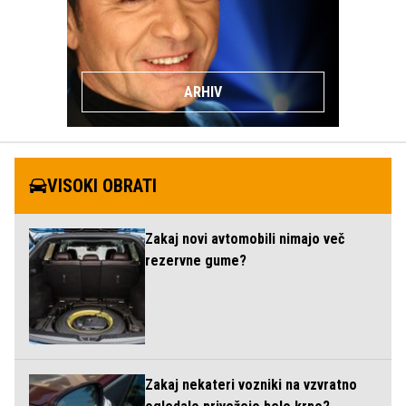
ARHIV
VISOKI OBRATI
Zakaj novi avtomobili nimajo več
rezervne gume?
Zakaj nekateri vozniki na vzvratno