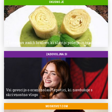
OKUSNO.JE
7 receptov naših bralcev, ki slavijo poletje in tradicijo
ZADOVOLJNA.SI
Vsi govorijo o oranžnolasi lepotici, ki navdušuje s
skrivnostno vlogo
MOSKISVET.COM