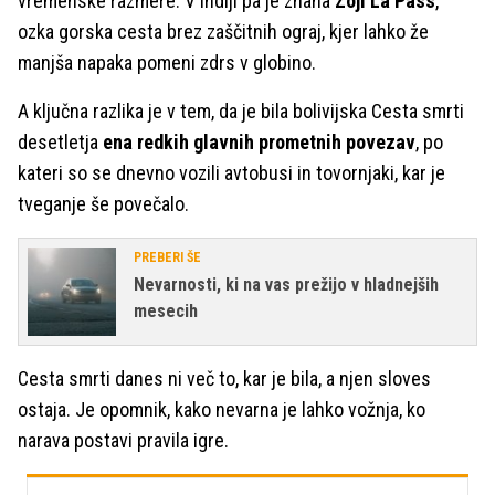
vremenske razmere. V Indiji pa je znana
Zoji La Pass
,
ozka gorska cesta brez zaščitnih ograj, kjer lahko že
manjša napaka pomeni zdrs v globino.
A ključna razlika je v tem, da je bila bolivijska Cesta smrti
desetletja
ena redkih glavnih prometnih povezav
, po
kateri so se dnevno vozili avtobusi in tovornjaki, kar je
tveganje še povečalo.
PREBERI ŠE
Nevarnosti, ki na vas prežijo v hladnejših
mesecih
Cesta smrti danes ni več to, kar je bila, a njen sloves
ostaja. Je opomnik, kako nevarna je lahko vožnja, ko
narava postavi pravila igre.