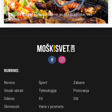
Pozabite na dolgočasno meso: manj maščobe, več
svežine
RUBRIKE:
Novice
Šport
Zabava
Visoki obrati
Tehnologija
Potovanja
Odnosi
Fit
Stil
Skrivnosti
Varni v prometu