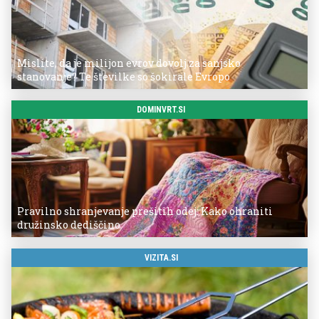
Mislite, da je milijon evrov dovolj za sanjsko
stanovanje? Te številke so šokirale Evropo
DOMINVRT.SI
Pravilno shranjevanje prešitih odej: Kako ohraniti
družinsko dediščino
VIZITA.SI