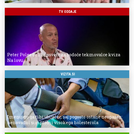
TV ODDAJE
Peter Poles delil nasvete za bodoče tekmovalce kviza
Na lovu
VIZITA.SI
Imenujejo ga tihi ubijalec, saj pogosto ostane neopažen:
nenavadni simptomi visokega holesterola