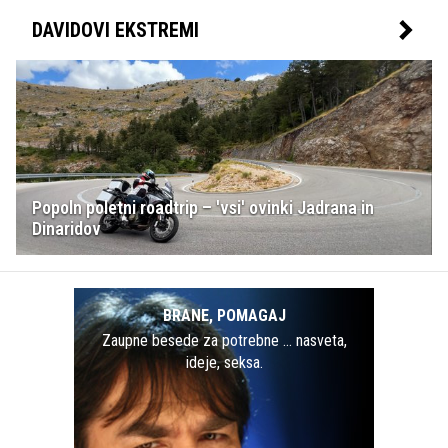
DAVIDOVI EKSTREMI
Popoln poletni roadtrip – 'vsi' ovinki Jadrana in
Dinaridov
BRANE, POMAGAJ
Zaupne besede za potrebne … nasveta,
ideje, seksa.