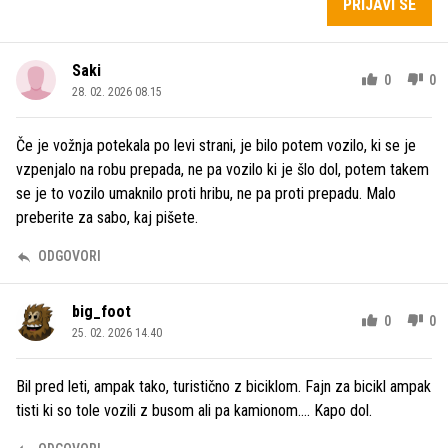
PRIJAVI SE
Saki
0
0
28. 02. 2026 08.15
Če je vožnja potekala po levi strani, je bilo potem vozilo, ki se je
vzpenjalo na robu prepada, ne pa vozilo ki je šlo dol, potem takem
se je to vozilo umaknilo proti hribu, ne pa proti prepadu. Malo
preberite za sabo, kaj pišete.
ODGOVORI
big_foot
0
0
25. 02. 2026 14.40
Bil pred leti, ampak tako, turistično z biciklom. Fajn za bicikl ampak
tisti ki so tole vozili z busom ali pa kamionom…. Kapo dol.