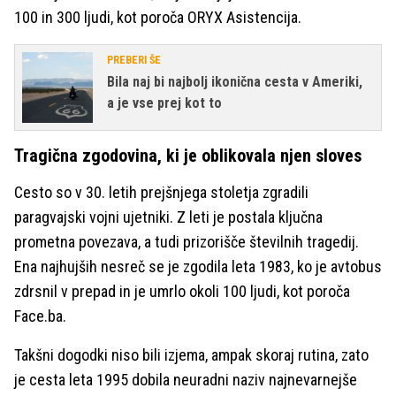
100 in 300 ljudi, kot poroča ORYX Asistencija.
PREBERI ŠE
Bila naj bi najbolj ikonična cesta v Ameriki,
a je vse prej kot to
Tragična zgodovina, ki je oblikovala njen sloves
Cesto so v 30. letih prejšnjega stoletja zgradili
paragvajski vojni ujetniki. Z leti je postala ključna
prometna povezava, a tudi prizorišče številnih tragedij.
Ena najhujših nesreč se je zgodila leta 1983, ko je avtobus
zdrsnil v prepad in je umrlo okoli 100 ljudi, kot poroča
Face.ba.
Takšni dogodki niso bili izjema, ampak skoraj rutina, zato
je cesta leta 1995 dobila neuradni naziv najnevarnejše