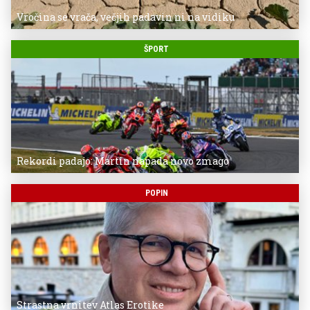
Vročina se vrača, večjih padavin ni na vidiku
ŠPORT
Rekordi padajo: Martin napada novo zmago
POPIN
Strastna vrnitev Atlas Erotike