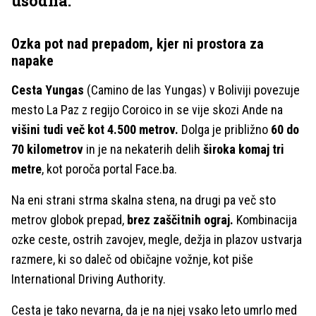
usodna.
Ozka pot nad prepadom, kjer ni prostora za
napake
Cesta Yungas
(Camino de las Yungas) v Boliviji povezuje
mesto La Paz z regijo Coroico in se vije skozi Ande na
višini tudi več kot 4.500 metrov.
Dolga je približno
60 do
70 kilometrov
in je na nekaterih delih
široka komaj tri
metre
, kot poroča portal Face.ba.
Na eni strani strma skalna stena, na drugi pa več sto
metrov globok prepad,
brez zaščitnih ograj.
Kombinacija
ozke ceste, ostrih zavojev, megle, dežja in plazov ustvarja
razmere, ki so daleč od običajne vožnje, kot piše
International Driving Authority.
Cesta je tako nevarna, da je na njej vsako leto umrlo med