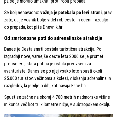
pa se je moralo umakniti proti robu prepada.
Še bolj nenavadno:
vožnja je potekala po levi strani
, prav
zato, da je voznik bolje videl rob ceste in ocenil razdaljo
do prepada, kot piše Dnevnik.hr.
Od smrtonosne poti do adrenalinske atrakcije
Danes je Cesta smrti postala turistična atrakcija. Po
izgradnji nove, varnejše ceste leta 2006 se je promet
preusmeril, stara pot pa je ostala predvsem za
avanturiste. Danes se po njej vsako leto spusti okoli
25.000 turistov, večinoma s kolesi, v iskanju adrenalina in
razgledov, ki jemljejo dih, kot navaja Face.ba.
Spust se začne na skoraj 4.700 metrih nadmorske višine
in konča več kot tri kilometre nižje, v subtropskem okolju.