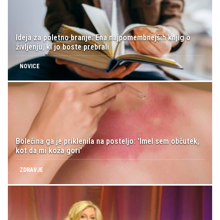
Ideja za poletno branje: Ena najpomembnejših knjig o
življenju, ki jo boste prebrali
NOVICE
Bolečina ga je priklenila na posteljo: 'Imel sem občutek,
kot da mi koža gori'
ZDRAVJE