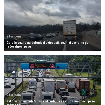
24ur.com
Goreče vozilo na dolenjski avtocesti: vozniki vzvratno po
reševalnem pasu
24ur.com
Kako varno na pot? 'Ko voznik vidi, da se mu zapirajo oči, je že
prepozno'