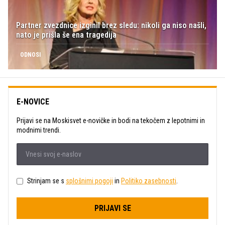
Partner zvezdnice izginil brez sledu: nikoli ga niso našli,
nato je prišla še ena tragedija
ODNOSI
E-NOVICE
Prijavi se na Moskisvet e-novičke in bodi na tekočem z lepotnimi in
modnimi trendi.
Strinjam se s
splošnimi pogoji
in
Politiko zasebnosti
.
PRIJAVI SE