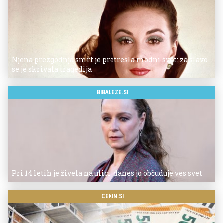
Njena prezgodnja smrt je pretresla modni svet: za slavo
se je skrivala tragedija
BIBALEZE.SI
Pri 14 letih je živela na ulici, danes jo občuduje ves svet
CEKIN.SI