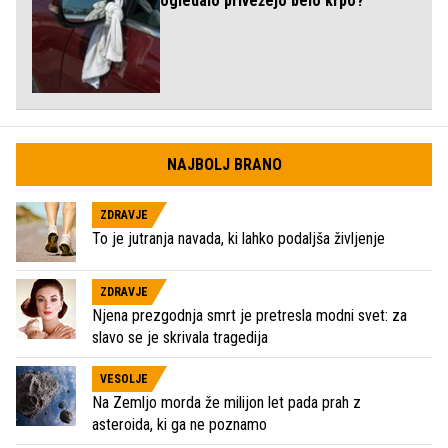
ogledalo privežejo belo krpo?
NAJBOLJ BRANO
ZDRAVJE
To je jutranja navada, ki lahko podaljša življenje
ZDRAVJE
Njena prezgodnja smrt je pretresla modni svet: za
slavo se je skrivala tragedija
VESOLJE
Na Zemljo morda že milijon let pada prah z
asteroida, ki ga ne poznamo