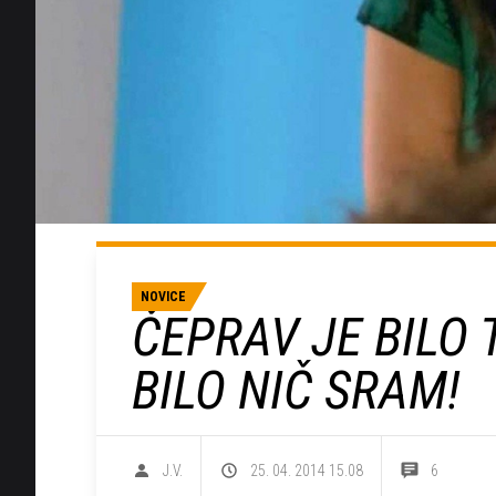
NOVICE
ČEPRAV JE BILO 
BILO NIČ SRAM!
J.V.
25. 04. 2014 15.08
6