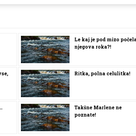
Le kaj je pod mizo počel
njegova roka?!
vse,
Ritka, polna celulitka!
..
Takšne Marlene ne
poznate!