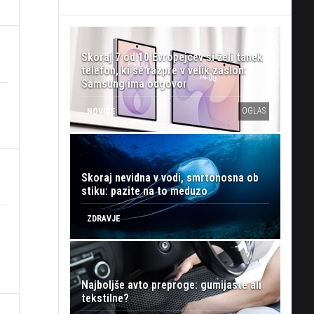
Skoraj 7 od 10 Evropejcev si želi tanek
telefon, ki se razpre v velik zaslon:
Samsung ima odgovor
OGLAS
NOVICE
Skoraj nevidna v vodi, smrtonosna ob
stiku: pazite na to meduzo
ZDRAVJE
Najboljše avto preproge: gumijaste ali
tekstilne?