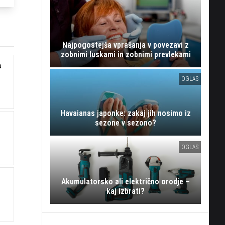
Najpogostejša vprašanja v povezavi z
zobnimi luskami in zobnimi prevlekami
a
OGLAS
Havaianas japonke: zakaj jih nosimo iz
sezone v sezono?
OGLAS
Akumulatorsko ali električno orodje –
kaj izbrati?