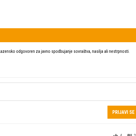
zensko odgovoren za javno spodbujanje sovraštva, nasilja ali nestrpnosti.
PRIJAVI SE
4
2