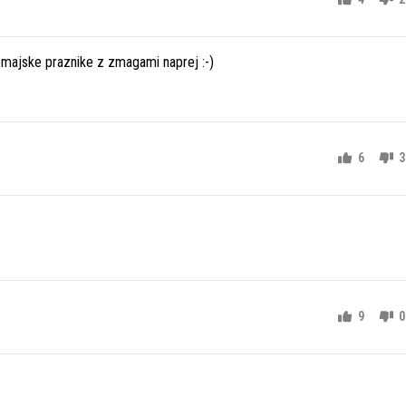
rvomajske praznike z zmagami naprej :-)
6
3
9
0