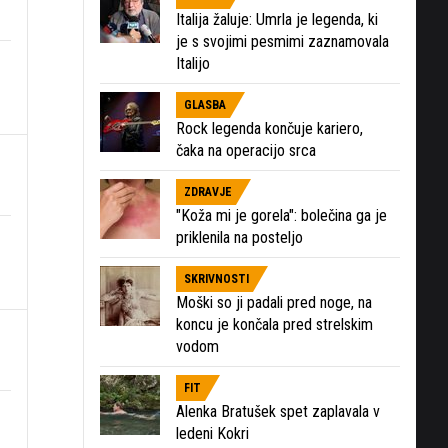
Italija žaluje: Umrla je legenda, ki
je s svojimi pesmimi zaznamovala
Italijo
GLASBA
Rock legenda končuje kariero,
čaka na operacijo srca
ZDRAVJE
"Koža mi je gorela": bolečina ga je
priklenila na posteljo
SKRIVNOSTI
Moški so ji padali pred noge, na
koncu je končala pred strelskim
vodom
FIT
Alenka Bratušek spet zaplavala v
ledeni Kokri