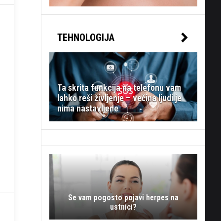
TEHNOLOGIJA
Ta skrita funkcija na telefonu vam
lahko reši življenje – večina ljudi je
nima nastavljene
Se vam pogosto pojavi herpes na
ustnici?