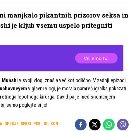
i ni manjkalo pikantnih prizorov seksa in
shi je kljub vsemu uspelo pritegniti
i Munshi
v svoji vlogi znašla več kot odlično. V zadnji epizodi
Duchovneyem
v glavni vlogi, je morala namreč igralka pokazati
lo spretnega lepotnega kirurga. David pa je med snemanjem
bi, samo poglejte si jo!
A
OPRSJE
SEKSI
PRSI
SILIKON