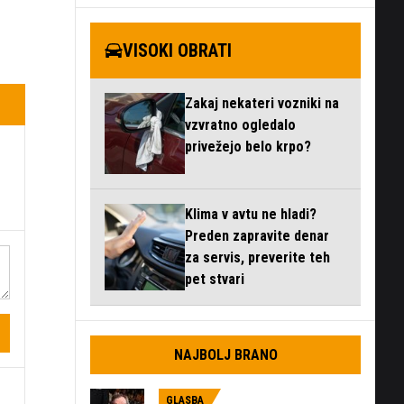
VISOKI OBRATI
Zakaj nekateri vozniki na
vzvratno ogledalo
privežejo belo krpo?
Klima v avtu ne hladi?
Preden zapravite denar
za servis, preverite teh
pet stvari
NAJBOLJ BRANO
GLASBA