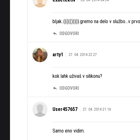
bljak..((((())))).gremo na delo v službo...v p
ODGOVORI
arty1
27. 04. 2014 22.27
kok lahk uživaš v silikonu?
ODGOVORI
User457657
27. 04. 2014 21.16
Samo eno vidim.