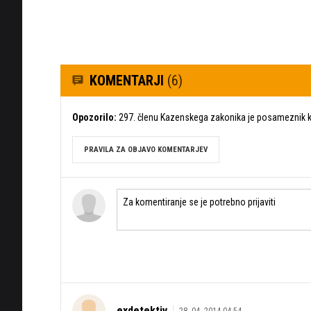
KOMENTARJI
(6)
Opozorilo:
297. členu Kazenskega zakonika je posameznik ka
PRAVILA ZA OBJAVO KOMENTARJEV
exdetektiv
28. 04. 2014 04.54