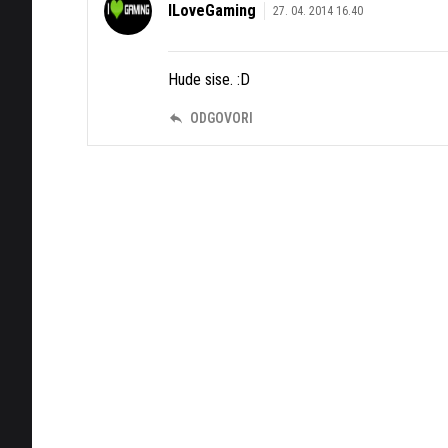
ILoveGaming
27. 04. 2014 16.40
Hude sise. :D
ODGOVORI