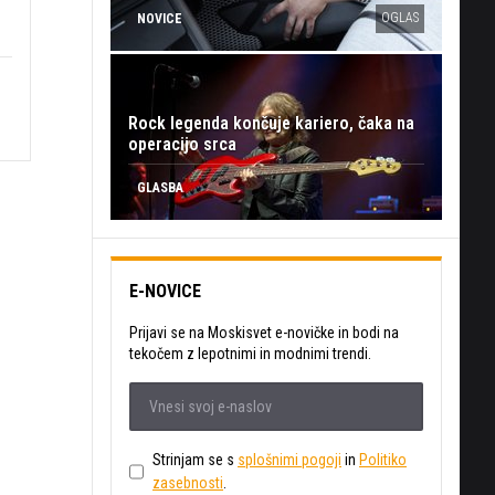
OGLAS
NOVICE
Rock legenda končuje kariero, čaka na
operacijo srca
GLASBA
E-NOVICE
Prijavi se na Moskisvet e-novičke in bodi na
tekočem z lepotnimi in modnimi trendi.
Strinjam se s
splošnimi pogoji
in
Politiko
zasebnosti
.