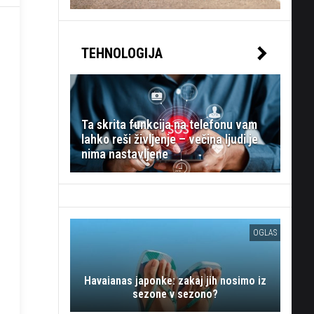
TEHNOLOGIJA
Ta skrita funkcija na telefonu vam
lahko reši življenje – večina ljudi je
nima nastavljene
OGLAS
Havaianas japonke: zakaj jih nosimo iz
sezone v sezono?