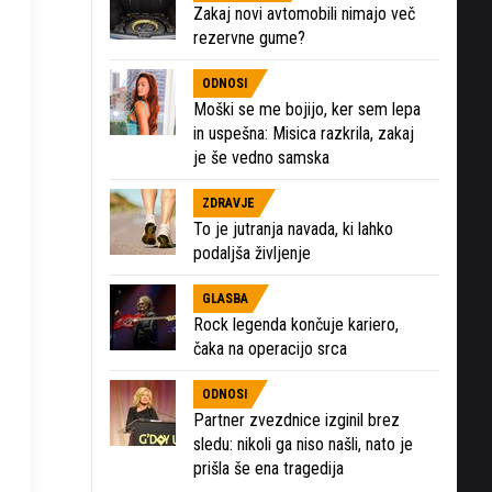
Zakaj novi avtomobili nimajo več
rezervne gume?
ODNOSI
Moški se me bojijo, ker sem lepa
in uspešna: Misica razkrila, zakaj
je še vedno samska
ZDRAVJE
To je jutranja navada, ki lahko
podaljša življenje
GLASBA
Rock legenda končuje kariero,
čaka na operacijo srca
ODNOSI
Partner zvezdnice izginil brez
sledu: nikoli ga niso našli, nato je
prišla še ena tragedija