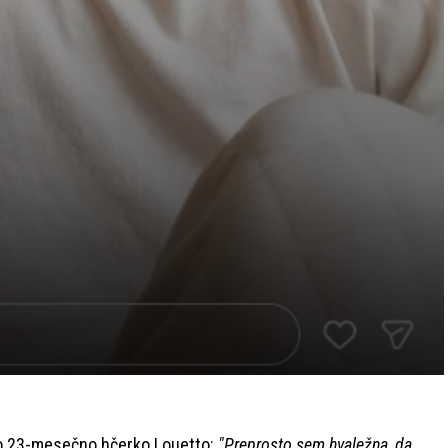
jo 23-mesečno hčerko Louetto:
"Preprosto sem hvaležna, da