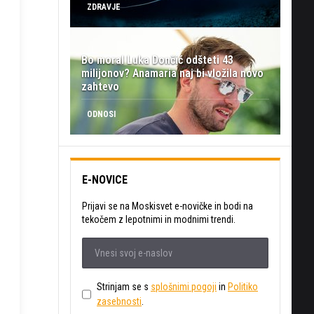
ZDRAVJE
Bo moral Luka Dončić odšteti 43
milijonov? Anamaria naj bi vložila novo
zahtevo
ODNOSI
E-NOVICE
Prijavi se na Moskisvet e-novičke in bodi na
tekočem z lepotnimi in modnimi trendi.
Strinjam se s
splošnimi pogoji
in
Politiko
zasebnosti
.