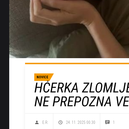
NOVICE
HČERKA ZLOMLJE
NE PREPOZNA V
E.R.
24. 11. 2025 00.30
1