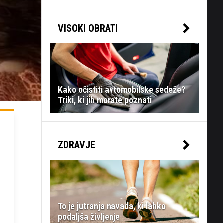
VISOKI OBRATI
Kako očistiti avtomobilske sedeže?
Triki, ki jih morate poznati
ZDRAVJE
To je jutranja navada, ki lahko
podaljša življenje