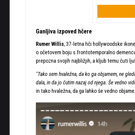
Ganljiva izpoved hčere
Rumer Willis
, 37-letna hči hollywoodske ikon
o očetovem boju s frontotemporalno demenco (FT
prepozna svojih najbližjih, a kljub temu čuti lj
"Tako sem hvaležna, da ko ga objamem, ne glede n
dala, in da jo čutim nazaj od njega. Še vedno vid
in tako hvaležna, da ga lahko še vedno objame