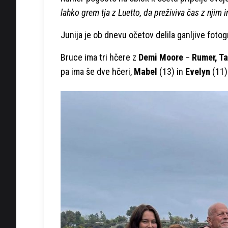
lahko grem tja z Luetto, da preživiva čas z njim 
Junija je ob dnevu očetov delila ganljive fotogr
Bruce ima tri hčere z
Demi Moore
–
Rumer, Ta
pa ima še dve hčeri,
Mabel
(13) in
Evelyn
(11)