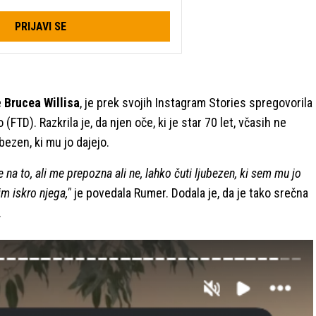
PRIJAVI SE
e
Brucea Willisa
, je prek svojih Instagram Stories spregovorila
D). Razkrila je, da njen oče, ki je star 70 let, včasih ne
ubezen, ki mu jo dajejo.
a to, ali me prepozna ali ne, lahko čuti ljubezen, ki sem mu jo
im iskro njega,"
je povedala Rumer. Dodala je, da je tako srečna
.