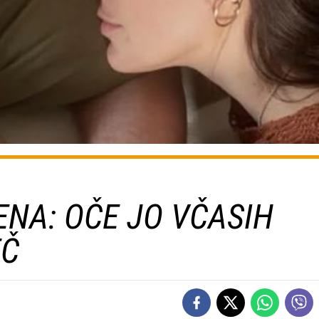
NA: OČE JO VČASIH
EČ