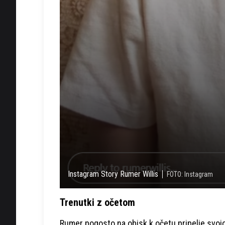
Instagram Story Rumer Willis
FOTO: Instagram
Trenutki z očetom
Rumer pogosto na obisk k očetu pripelje svo