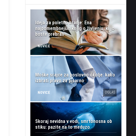
Ideja za poletno branje: Ena
najpomembnejših knjig o življenju, ki jo
boste prebrali
NOVICE
Moške srajce za poslovno okolje: kako
izbrati pravo za pisarno
OGLAS
NOVICE
Skoraj nevidna v vodi, smrtonosna ob
stiku: pazite na to meduzo