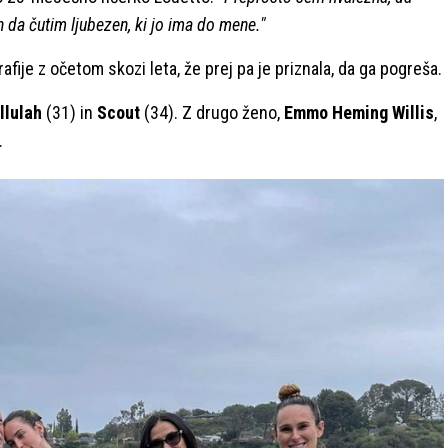
in da čutim ljubezen, ki jo ima do mene."
afije z očetom skozi leta, že prej pa je priznala, da ga pogreša.
llulah
(31) in
Scout
(34). Z drugo ženo,
Emmo Heming Willis
,
.