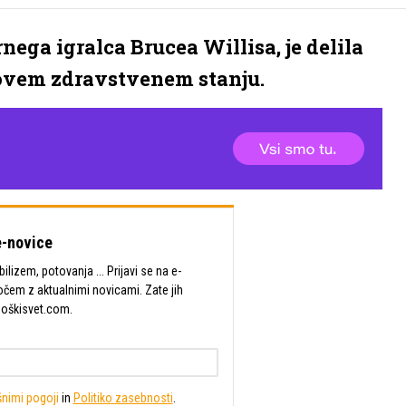
ega igralca Brucea Willisa, je delila
govem zdravstvenem stanju.
-novice
lizem, potovanja ... Prijavi se na e-
očem z aktualnimi novicami. Zate jih
Moškisvet.com.
nimi pogoji
in
Politiko zasebnosti
.