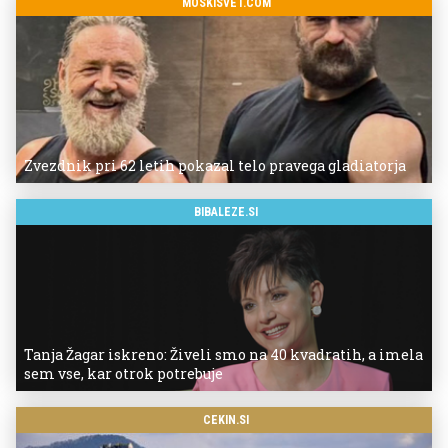
MOSKISVET.COM
Zvezdnik pri 62 letih pokazal telo pravega gladiatorja
BIBALEZE.SI
Tanja Žagar iskreno: Živeli smo na 40 kvadratih, a imela
sem vse, kar otrok potrebuje
CEKIN.SI