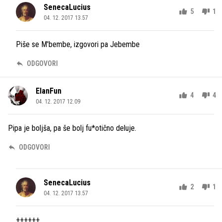
SenecaLucius
5
1
04. 12. 2017 13.57
Piše se M'bembe, izgovori pa Jebembe
ODGOVORI
ElanFun
4
4
04. 12. 2017 12.09
Pipa je boljša, pa še bolj fu*otično deluje.
ODGOVORI
SenecaLucius
2
1
04. 12. 2017 13.57
++++++