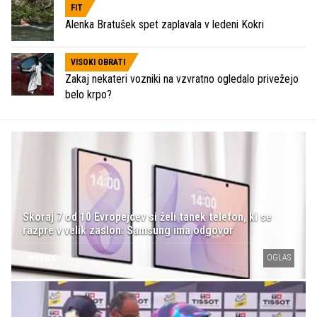
FIT
Alenka Bratušek spet zaplavala v ledeni Kokri
VISOKI OBRATI
Zakaj nekateri vozniki na vzvratno ogledalo privežejo
belo krpo?
Skoraj 7 od 10 Evropejcev si želi tanek telefon, ki se
razpre v velik zaslon: Samsung ima odgovor
OGLAS
NOVICE