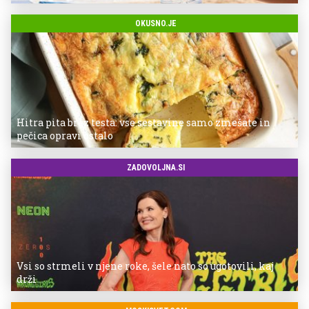
OKUSNO.JE
Hitra pita brez testa: vse sestavine samo zmešate in
pečica opravi ostalo
ZADOVOLJNA.SI
Vsi so strmeli v njene roke, šele nato so ugotovili, kaj
drži