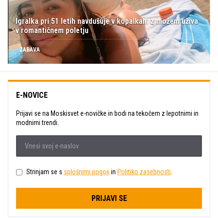
Igralka pri 51 letih navdušuje v kopalkah: z možem uživa
v romantičnem poletju
ZABAVA
E-NOVICE
Prijavi se na Moskisvet e-novičke in bodi na tekočem z lepotnimi in
modnimi trendi.
Strinjam se s
splošnimi pogoji
in
Politiko zasebnosti
.
PRIJAVI SE