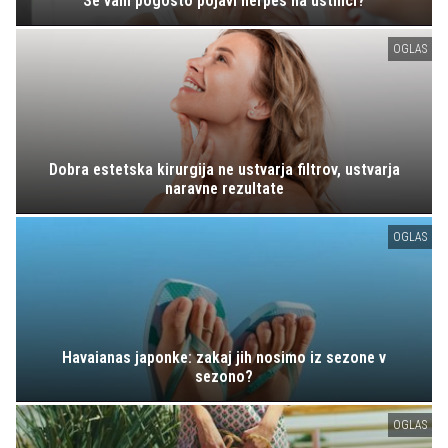
Se vam pogosto pojavi herpes na ustnici?
OGLAS
Dobra estetska kirurgija ne ustvarja filtrov, ustvarja
naravne rezultate
OGLAS
Havaianas japonke: zakaj jih nosimo iz sezone v
sezono?
OGLAS