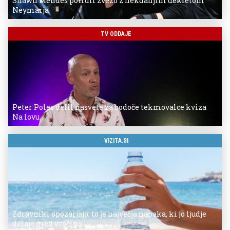
Shawn Mendes potrdil zvezo z nekdanjim dekletom
Neymarja
TV ODDAJE
Peter Poles delil nasvete za bodoče tekmovalce kviza
Na lovu
VIZITA.SI
Zdravniki opozarjajo: to je največja napaka, ki jo ljudje
delajo med vročino