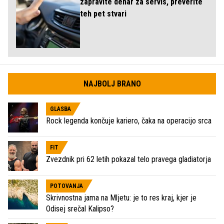
zapravite denar za servis, preverite
teh pet stvari
NAJBOLJ BRANO
GLASBA
Rock legenda končuje kariero, čaka na operacijo srca
FIT
Zvezdnik pri 62 letih pokazal telo pravega gladiatorja
POTOVANJA
Skrivnostna jama na Mljetu: je to res kraj, kjer je
Odisej srečal Kalipso?