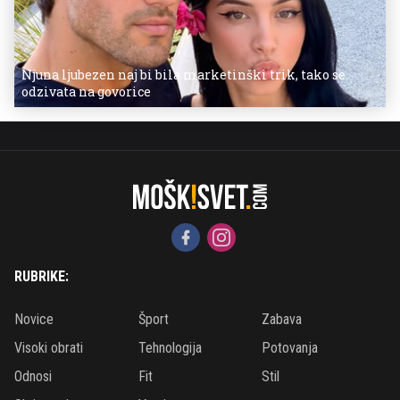
Njuna ljubezen naj bi bila marketinški trik, tako se
odzivata na govorice
RUBRIKE:
Novice
Šport
Zabava
Visoki obrati
Tehnologija
Potovanja
Odnosi
Fit
Stil