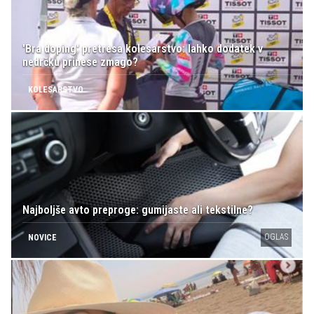
'Bra doping' pretresa kolesarstvo: lahko dodatek v
nedrčku prinese zmago?
KOLESARSTVO
Najboljše avto preproge: gumijaste ali tekstilne?
OGLAS
NOVICE