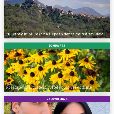
20-letnik kupil hišo na slepo in danes mu vsi zavidajo
DOMINVRT.SI
Posadite jih avgusta in cvetele bodo vse do zime
ZADOVOLJNA.SI