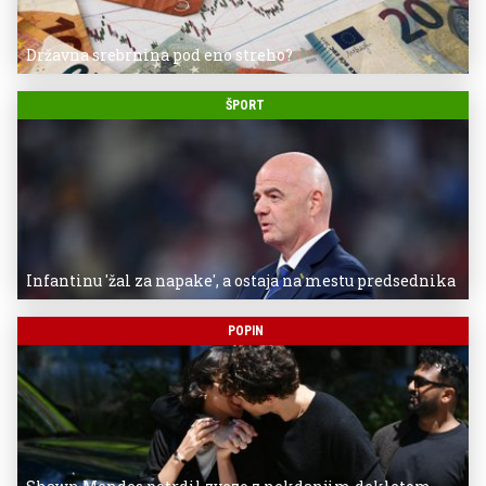
Državna srebrnina pod eno streho?
ŠPORT
Infantinu 'žal za napake', a ostaja na mestu predsednika
POPIN