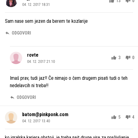
13
0
04. 12. 2017 18.31
Sam nase sem jezen da berem te kozlarije
ODGOVORI
rovte
3
0
04. 12. 2017 21.10
Imaš prav, tudi jaz!! Če nimajo o čem drugem pisati tudi o teh
nedelavcih ni treba!!
ODGOVORI
batom@pinkponk.com
5
4
04. 12. 2017 13.40
ko igralska kariera obstoji, je treba najt druge vire za preživljanje