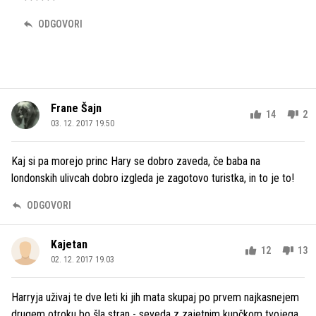
ODGOVORI
Frane Šajn
14
2
03. 12. 2017 19.50
Kaj si pa morejo princ Hary se dobro zaveda, če baba na
londonskih ulivcah dobro izgleda je zagotovo turistka, in to je to!
ODGOVORI
Kajetan
12
13
02. 12. 2017 19.03
Harryja uživaj te dve leti ki jih mata skupaj po prvem najkasnejem
drugem otroku bo šla stran - seveda z zajetnim kupčkom tvojega