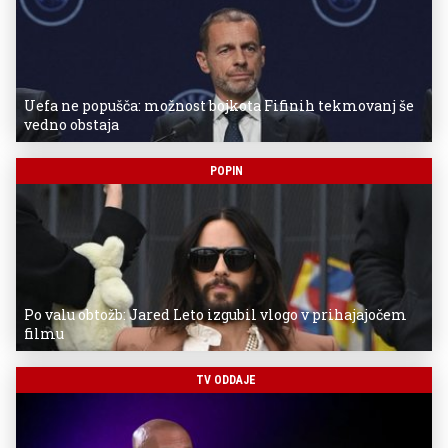
Uefa ne popušča: možnost bojkota Fifinih tekmovanj še
vedno obstaja
POPIN
Po valu obtožb: Jared Leto izgubil vlogo v prihajajočem
filmu
TV ODDAJE