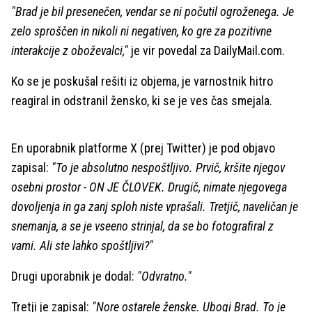
"Brad je bil presenečen, vendar se ni počutil ogroženega. Je
zelo sproščen in nikoli ni negativen, ko gre za pozitivne
interakcije z oboževalci,"
je vir povedal za DailyMail.com.
Ko se je poskušal rešiti iz objema, je varnostnik hitro
reagiral in odstranil žensko, ki se je ves čas smejala.
En uporabnik platforme X (prej Twitter) je pod objavo
zapisal:
"To je absolutno nespoštljivo. Prvič, kršite njegov
osebni prostor - ON JE ČLOVEK. Drugič, nimate njegovega
dovoljenja in ga zanj sploh niste vprašali. Tretjič, naveličan je
snemanja, a se je vseeno strinjal, da se bo fotografiral z
vami. Ali ste lahko spoštljivi?"
Drugi uporabnik je dodal:
"Odvratno."
Tretji je zapisal:
"Nore ostarele ženske. Ubogi Brad. To je