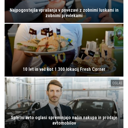
Najpogostejša vprašanja v povezavi z zobnimi luskami in
zobnimi prevlekami
10 let in več kot 1.300 lokacij Fresh Corner
OGLAS
Spletni avto oglasi spreminjajo način nakupa in prodaje
avtomobilov