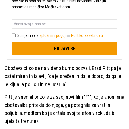
novičke in bodi na tekočem z aktualnimi novicami. Zate jih
pripravlja uredništvo Moškisvet.com.
Strinjam se s
splošnimi pogoji
in
Politiko zasebnosti
.
PRIJAVI SE
Oboževalci so se na videno burno odzvali, Brad Pitt pa je
ostal miren in izjavil, "da je srečen in da je dobro, da ga je
le kljunila po licu in ne udarila".
Pitt je snemal prizore za svoj novi film 'F1', ko je anonimna
oboževalka pritekla do njega, ga potegnila za vrat in
poljubila, medtem ko je držala svoj telefon v roki, da bi
ujela ta trenutek.