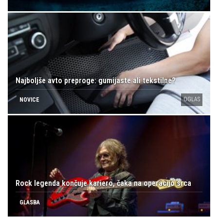
Najboljše avto preproge: gumijaste ali tekstilne?
OGLAS
NOVICE
Rock legenda končuje kariero, čaka na operacijo srca
GLASBA