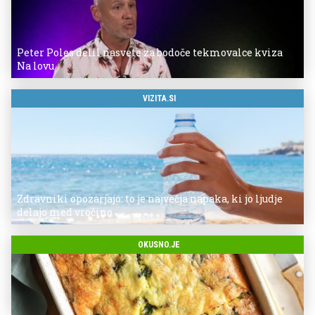
Peter Poles delil nasvete za bodoče tekmovalce kviza
Na lovu
VIZITA.SI
Zdravniki opozarjajo: to je največja napaka, ki jo ljudje
delajo med vročino
OKUSNO.JE