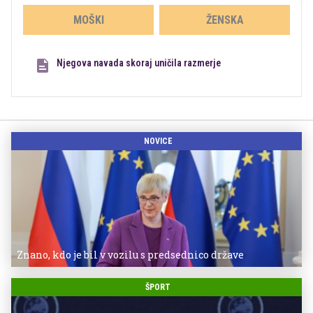
MOŠKI
ŽENSKA
Njegova navada skoraj uničila razmerje
NOVICE
Znano, kdo je bil v vozilu s predsednico države
ŠPORT