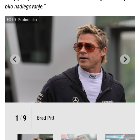
bilo nadlegovanje."
FOTO: Profimedia
1
/
9
Brad Pitt