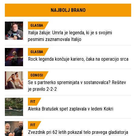
NAJBOLJ BRANO
GLASBA
Italija žaluje: Umrla je legenda, ki je s svojimi
pesmimi zaznamovala Italijo
GLASBA
Rock legenda končuje kariero, čaka na operacijo srca
ODNOSI
Se s partnerko spreminjata v sostanovalca? Rešitev
je pravilo 2-2-2
FIT
Alenka Bratušek spet zaplavala v ledeni Kokri
FIT
Zvezdnik pri 62 letih pokazal telo pravega gladiatorja