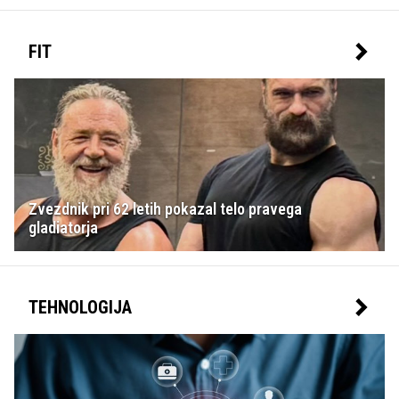
FIT
Zvezdnik pri 62 letih pokazal telo pravega
gladiatorja
TEHNOLOGIJA