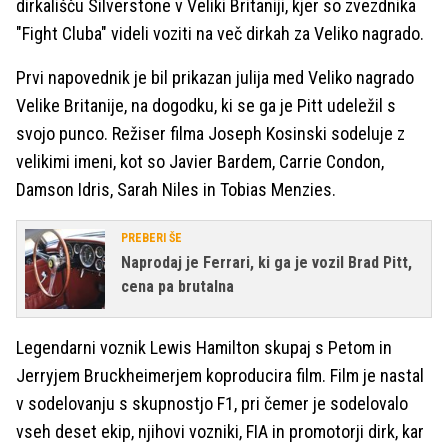
dirkališču Silverstone v Veliki Britaniji, kjer so zvezdnika
"Fight Cluba" videli voziti na več dirkah za Veliko nagrado.
Prvi napovednik je bil prikazan julija med Veliko nagrado
Velike Britanije, na dogodku, ki se ga je Pitt udeležil s
svojo punco. Režiser filma Joseph Kosinski sodeluje z
velikimi imeni, kot so Javier Bardem, Carrie Condon,
Damson Idris, Sarah Niles in Tobias Menzies.
PREBERI ŠE
Naprodaj je Ferrari, ki ga je vozil Brad Pitt,
cena pa brutalna
Legendarni voznik Lewis Hamilton skupaj s Petom in
Jerryjem Bruckheimerjem koproducira film. Film je nastal
v sodelovanju s skupnostjo F1, pri čemer je sodelovalo
vseh deset ekip, njihovi vozniki, FIA in promotorji dirk, kar