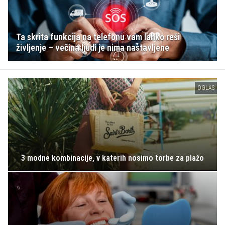
Ta skrita funkcija na telefonu vam lahko reši
življenje – večina ljudi je nima nastavljene
OGLAS
3 modne kombinacije, v katerih nosimo torbe za plažo