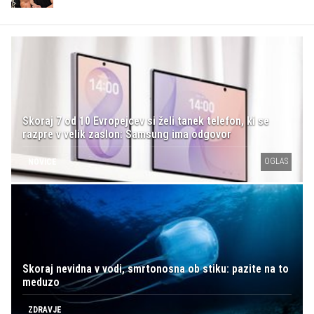
Skoraj 7 od 10 Evropejcev si želi tanek telefon, ki se
razpre v velik zaslon: Samsung ima odgovor
OGLAS
NOVICE
Skoraj nevidna v vodi, smrtonosna ob stiku: pazite na to
meduzo
ZDRAVJE