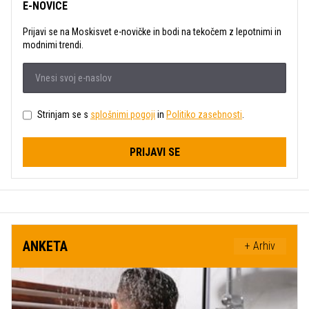
E-NOVICE
Prijavi se na Moskisvet e-novičke in bodi na tekočem z lepotnimi in
modnimi trendi.
Strinjam se s
splošnimi pogoji
in
Politiko zasebnosti
.
PRIJAVI SE
ANKETA
+ Arhiv