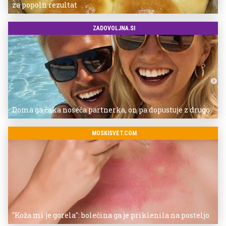
za popoln rezultat
ZADOVOLJNA.SI
Doma ga čaka noseča partnerka, on pa dopustuje z drugo
MOSKISVET.COM
"Koža mi je gorela": bolečina ga je priklenila na posteljo