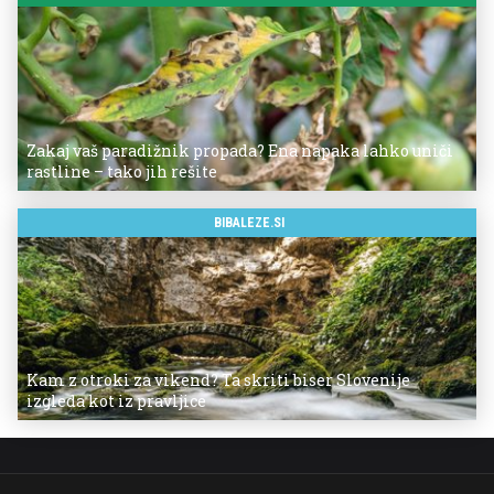
Zakaj vaš paradižnik propada? Ena napaka lahko uniči
rastline – tako jih rešite
BIBALEZE.SI
Kam z otroki za vikend? Ta skriti biser Slovenije
izgleda kot iz pravljice