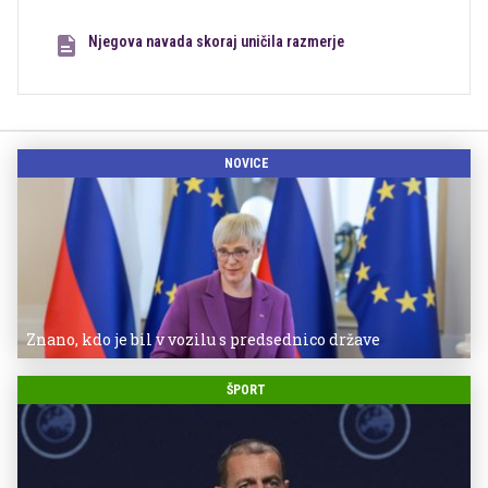
Njegova navada skoraj uničila razmerje
NOVICE
Znano, kdo je bil v vozilu s predsednico države
ŠPORT