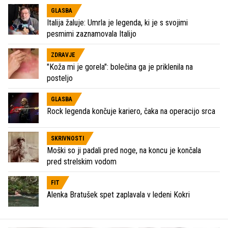
GLASBA
Italija žaluje: Umrla je legenda, ki je s svojimi
pesmimi zaznamovala Italijo
ZDRAVJE
"Koža mi je gorela": bolečina ga je priklenila na
posteljo
GLASBA
Rock legenda končuje kariero, čaka na operacijo srca
SKRIVNOSTI
Moški so ji padali pred noge, na koncu je končala
pred strelskim vodom
FIT
Alenka Bratušek spet zaplavala v ledeni Kokri