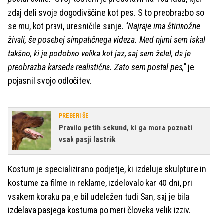
zdaj deli svoje dogodivščine kot pes. S to preobrazbo so
se mu, kot pravi, uresničile sanje.
''Najraje ima štirinožne
živali, še posebej simpatičnega videza. Med njimi sem iskal
takšno, ki je podobno velika kot jaz, saj sem želel, da je
preobrazba karseda realistična. Zato sem postal pes,''
je
pojasnil svojo odločitev.
PREBERI ŠE
Pravilo petih sekund, ki ga mora poznati
vsak pasji lastnik
Kostum je specializirano podjetje, ki izdeluje skulpture in
kostume za filme in reklame, izdelovalo kar 40 dni, pri
vsakem koraku pa je bil udeležen tudi San, saj je bila
izdelava pasjega kostuma po meri človeka velik izziv.