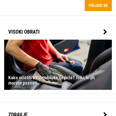
PRIJAVI SE
VISOKI OBRATI
Kako očistiti avtomobilske sedeže? Triki, ki jih
morate poznati
ZDRAVJE