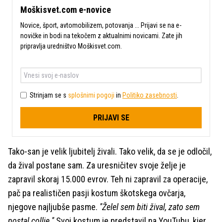
Moškisvet.com e-novice
Novice, šport, avtomobilizem, potovanja ... Prijavi se na e-
novičke in bodi na tekočem z aktualnimi novicami. Zate jih
pripravlja uredništvo Moškisvet.com.
Strinjam se s
splošnimi pogoji
in
Politiko zasebnosti
.
PRIJAVI SE
Tako-san je velik ljubitelj živali. Tako velik, da se je odločil,
da žival postane sam. Za uresničitev svoje želje je
zapravil skoraj 15.000 evrov. Teh ni zapravil za operacije,
pač pa realističen pasji kostum škotskega ovčarja,
njegove najljubše pasme.
''Želel sem biti žival, zato sem
postal collie.''
Svoj kostum je predstavil na YouTubu, kjer