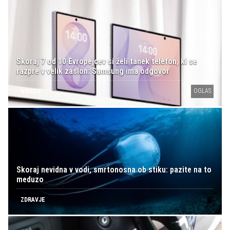
Skoraj 7 od 10 Evropejcev si želi tanek telefon, ki se
razpre v velik zaslon: Samsung ima odgovor
OGLAS
NOVICE
Skoraj nevidna v vodi, smrtonosna ob stiku: pazite na to
meduzo
ZDRAVJE