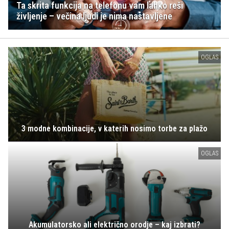
Ta skrita funkcija na telefonu vam lahko reši
življenje – večina ljudi je nima nastavljene
OGLAS
3 modne kombinacije, v katerih nosimo torbe za plažo
OGLAS
Akumulatorsko ali električno orodje – kaj izbrati?