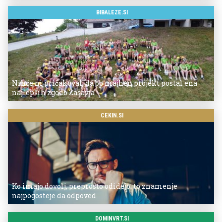
BIBALEZE.SI
Nihče ni pričakoval, da bo majhen projekt postal ena
najlepših zgodb Zasavja
CEKIN.SI
Ko imajo dovolj, preprosto odidejo: to znamenje
najpogosteje da odpoved
DOMINVRT.SI