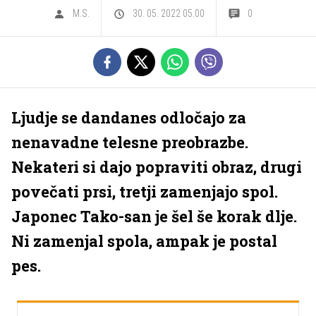
M.S.
30. 05. 2022 05.00
0
Ljudje se dandanes odločajo za
nenavadne telesne preobrazbe.
Nekateri si dajo popraviti obraz, drugi
povečati prsi, tretji zamenjajo spol.
Japonec Tako-san je šel še korak dlje.
Ni zamenjal spola, ampak je postal
pes.