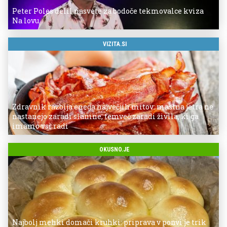
Peter Poles delil nasvete za bodoče tekmovalce kviza
Na lovu
VIZITA.SI
Zdravnik razbija enega največjih mitov: mastna jetra ne
nastanejo zaradi slanine, temveč zaradi živila, ki ga
imamo vsi radi
OKUSNO.JE
Najbolj mehki domači kruhki: priprava v ponvi je trik