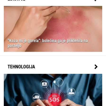
"Koža mi je gorela": bolečina ga je priklenila na
posteljo
TEHNOLOGIJA