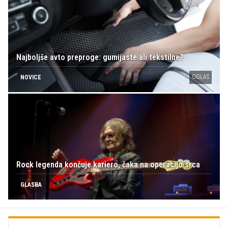
Najboljše avto preproge: gumijaste ali tekstilne?
OGLAS
NOVICE
Rock legenda končuje kariero, čaka na operacijo srca
GLASBA