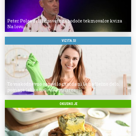
Peter Poles delil nasvete za bodoče tekmovalce kviza
Na lovu
VIZITA.SI
To vsakodnevno opravilo morda ni le nadležno delo,
pomaga lahko tudi vašemu srcu
OKUSNO.JE