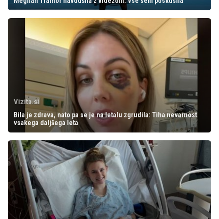
Meghan Trainor navdušila z videzom: Vse sem poskusila
Vizita.si
Bila je zdrava, nato pa se je na letalu zgrudila: Tiha nevarnost
vsakega daljšega leta