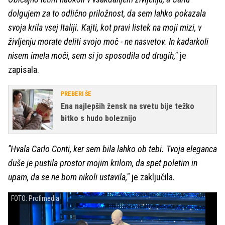
dolgujem za to odlično priložnost, da sem lahko pokazala
svoja krila vsej Italiji. Kajti, kot pravi listek na moji mizi, v
življenju morate deliti svojo moč - ne nasvetov. In kadarkoli
nisem imela moči, sem si jo sposodila od drugih,"
je
zapisala.
PREBERI ŠE
Ena najlepših žensk na svetu bije težko
bitko s hudo boleznijo
''Hvala Carlo Conti, ker sem bila lahko ob tebi. Tvoja eleganca
duše je pustila prostor mojim krilom, da spet poletim in
upam, da se ne bom nikoli ustavila,"
je zaključila.
FOTO: Profimedia