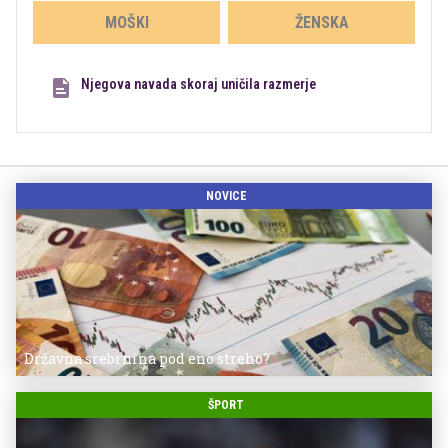
MOŠKI
ŽENSKA
Njegova navada skoraj uničila razmerje
NOVICE
Državna srebrnina pod eno streho?
ŠPORT