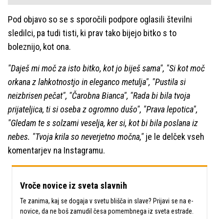
Pod objavo so se s sporočili podpore oglasili številni
sledilci, pa tudi tisti, ki prav tako bijejo bitko s to
boleznijo, kot ona.
"Daješ mi moč za isto bitko, kot jo biješ sama", "Si kot moč
orkana z lahkotnostjo in eleganco metulja", "Pustila si
neizbrisen pečat", "Čarobna Bianca", "Rada bi bila tvoja
prijateljica, ti si oseba z ogromno dušo", "Prava lepotica",
"Gledam te s solzami veselja, ker si, kot bi bila poslana iz
nebes. "Tvoja krila so neverjetno močna,"
je le delček vseh
komentarjev na Instagramu.
Vroče novice iz sveta slavnih
Te zanima, kaj se dogaja v svetu blišča in slave? Prijavi se na e-
novice, da ne boš zamudil česa pomembnega iz sveta estrade.