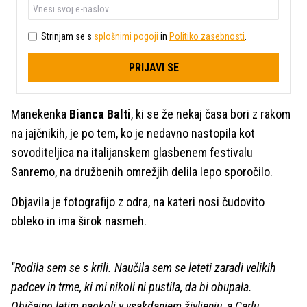
Strinjam se s
splošnimi pogoji
in
Politiko zasebnosti
.
PRIJAVI SE
Manekenka
Bianca Balti
, ki se že nekaj časa bori z rakom
na jajčnikih, je po tem, ko je nedavno nastopila kot
sovoditeljica na italijanskem glasbenem festivalu
Sanremo, na družbenih omrežjih delila lepo sporočilo.
Objavila je fotografijo z odra, na kateri nosi čudovito
obleko in ima širok nasmeh.
''Rodila sem se s krili. Naučila sem se leteti zaradi velikih
padcev in trme, ki mi nikoli ni pustila, da bi obupala.
Običajno letim naokoli v vsakdanjem življenju, a Carlu