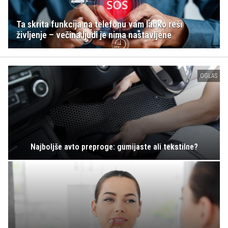
Ta skrita funkcija na telefonu vam lahko reši
življenje – večina ljudi je nima nastavljene
OGLAS
Najboljše avto preproge: gumijaste ali tekstilne?