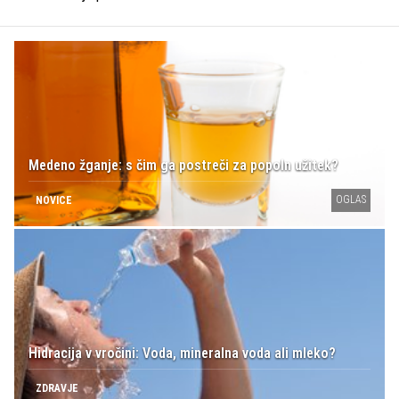
Medeno žganje: s čim ga postreči za popoln užitek?
OGLAS
NOVICE
Hidracija v vročini: Voda, mineralna voda ali mleko?
ZDRAVJE