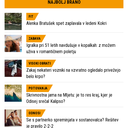
NAJBOLJ BRANO
FIT
Alenka Bratušek spet zaplavala v ledeni Kokri
ZABAVA
Igralka pri 51 letih navdušuje v kopalkah: z možem
uživa v romantičnem poletju
VISOKI OBRATI
Zakaj nekateri vozniki na vzvratno ogledalo privežejo
belo krpo?
POTOVANJA
Skrivnostna jama na Mljetu: je to res kraj, kjer je
Odisej srečal Kalipso?
ODNOSI
Se s partnerko spreminjata v sostanovalca? Rešitev
je pravilo 2-2-2