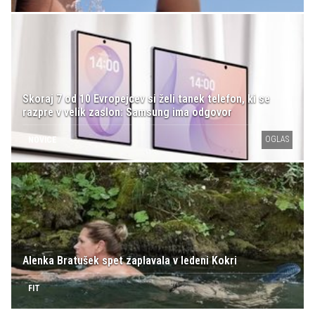
Skoraj 7 od 10 Evropejcev si želi tanek telefon, ki se
razpre v velik zaslon: Samsung ima odgovor
OGLAS
NOVICE
Alenka Bratušek spet zaplavala v ledeni Kokri
FIT