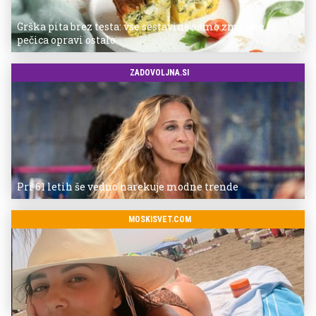
Grška pita brez testa: vse sestavine samo zmešate in
pečica opravi ostalo
ZADOVOLJNA.SI
Pri 61 letih še vedno narekuje modne trende
MOSKISVET.COM