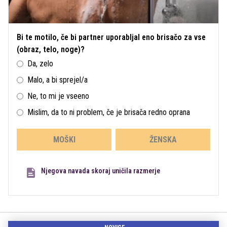
Bi te motilo, če bi partner uporabljal eno brisačo za vse
(obraz, telo, noge)?
Da, zelo
Malo, a bi sprejel/a
Ne, to mi je vseeno
Mislim, da to ni problem, če je brisača redno oprana
MOŠKI
ŽENSKA
Njegova navada skoraj uničila razmerje