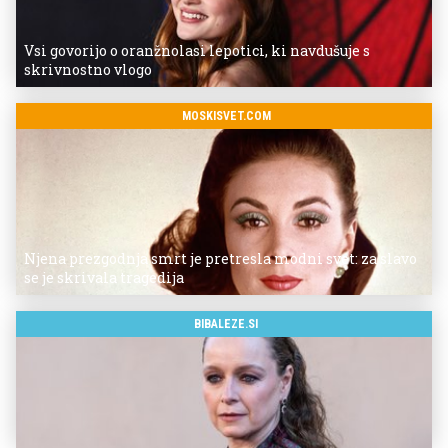
Vsi govorijo o oranžnolasi lepotici, ki navdušuje s
skrivnostno vlogo
MOSKISVET.COM
Njena prezgodnja smrt je pretresla modni svet: za slavo
se je skrivala tragedija
BIBALEZE.SI