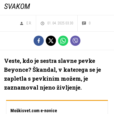
SVAKOM
E.R.
01. 04. 2025 03.30
0
Veste, kdo je sestra slavne pevke
Beyonce? Škandal, v katerega se je
zapletla s pevkinim možem, je
zaznamoval njeno življenje.
Moškisvet.com e-novice