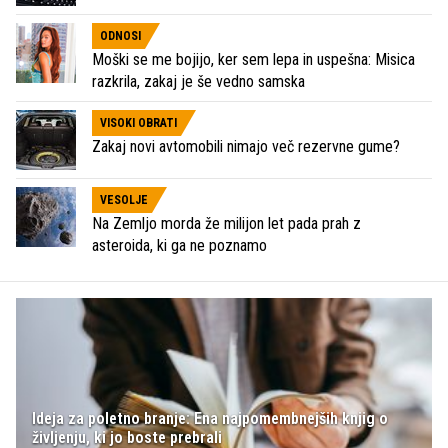
ODNOSI
Moški se me bojijo, ker sem lepa in uspešna: Misica
razkrila, zakaj je še vedno samska
VISOKI OBRATI
Zakaj novi avtomobili nimajo več rezervne gume?
VESOLJE
Na Zemljo morda že milijon let pada prah z
asteroida, ki ga ne poznamo
Ideja za poletno branje: Ena najpomembnejših knjig o
življenju, ki jo boste prebrali