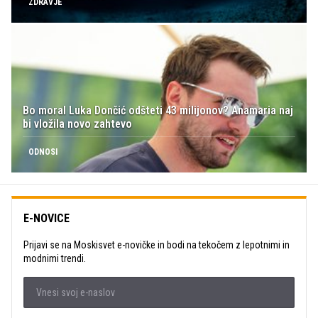
ZDRAVJE
Bo moral Luka Dončić odšteti 43 milijonov? Anamaria naj
bi vložila novo zahtevo
ODNOSI
E-NOVICE
Prijavi se na Moskisvet e-novičke in bodi na tekočem z lepotnimi in
modnimi trendi.