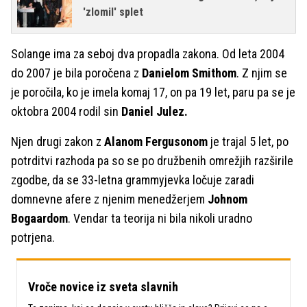
'zlomil' splet
Solange ima za seboj dva propadla zakona. Od leta 2004
do 2007 je bila poročena z
Danielom Smithom
. Z njim se
je poročila, ko je imela komaj 17, on pa 19 let, paru pa se je
oktobra 2004 rodil sin
Daniel Julez.
Njen drugi zakon z
Alanom Fergusonom
je trajal 5 let, po
potrditvi razhoda pa so se po družbenih omrežjih razširile
zgodbe, da se 33-letna grammyjevka ločuje zaradi
domnevne afere z njenim menedžerjem
Johnom
Bogaardom
. Vendar ta teorija ni bila nikoli uradno
potrjena.
Vroče novice iz sveta slavnih