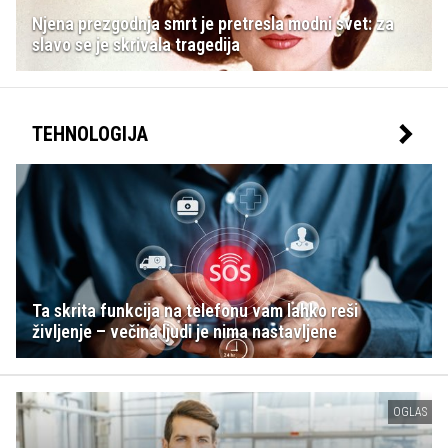
Njena prezgodnja smrt je pretresla modni svet: za
slavo se je skrivala tragedija
TEHNOLOGIJA
Ta skrita funkcija na telefonu vam lahko reši
življenje – večina ljudi je nima nastavljene
OGLAS