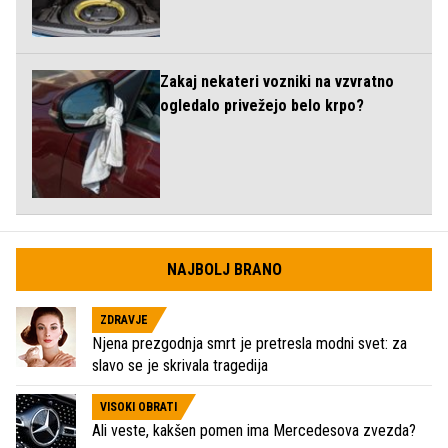
Zakaj nekateri vozniki na vzvratno
ogledalo privežejo belo krpo?
NAJBOLJ BRANO
ZDRAVJE
Njena prezgodnja smrt je pretresla modni svet: za
slavo se je skrivala tragedija
VISOKI OBRATI
Ali veste, kakšen pomen ima Mercedesova zvezda?