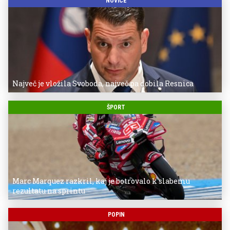
NOVICE
Največ je vložila Svoboda, največ pa dobila Resnica
ŠPORT
Marc Marquez razkril, kaj je botrovalo k slabemu
rezultatu na sprintu
POPIN