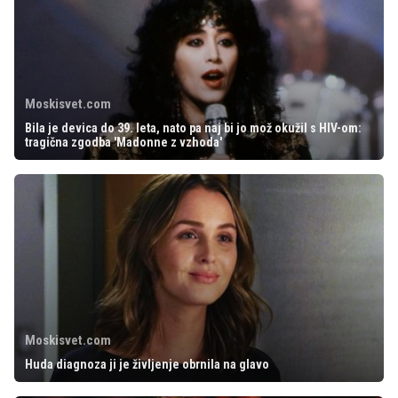
Moskisvet.com
Bila je devica do 39. leta, nato pa naj bi jo mož okužil s HIV-om:
tragična zgodba 'Madonne z vzhoda'
Moskisvet.com
Huda diagnoza ji je življenje obrnila na glavo