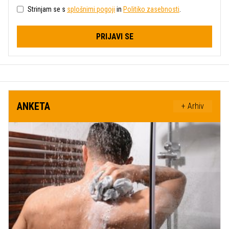
Strinjam se s
splošnimi pogoji
in
Politiko zasebnosti
.
PRIJAVI SE
ANKETA
+ Arhiv