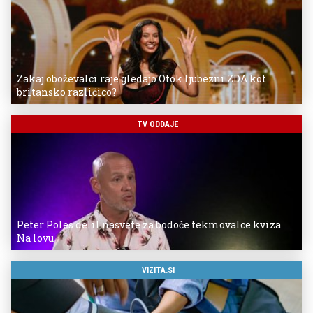
Zakaj oboževalci raje gledajo Otok ljubezni ZDA kot
britansko različico?
TV ODDAJE
Peter Poles delil nasvete za bodoče tekmovalce kviza
Na lovu
VIZITA.SI