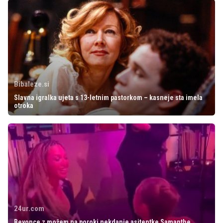
Bibaleze.si
Slavna igralka ujeta s 13-letnim pastorkom – kasneje sta imela
otroka
24ur.com
Beyonce z možem na poroki nekdanje asitentke Samanthe