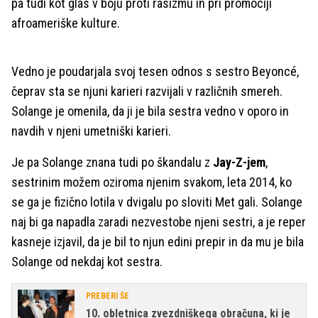
pa tudi kot glas v boju proti rasizmu in pri promociji
afroameriške kulture.
Vedno je poudarjala svoj tesen odnos s sestro Beyoncé,
čeprav sta se njuni karieri razvijali v različnih smereh.
Solange je omenila, da ji je bila sestra vedno v oporo in
navdih v njeni umetniški karieri.
Je pa Solange znana tudi po škandalu z
Jay-Z-jem
,
sestrinim možem oziroma njenim svakom, leta 2014, ko
se ga je fizično lotila v dvigalu po sloviti Met gali. Solange
naj bi ga napadla zaradi nezvestobe njeni sestri, a je reper
kasneje izjavil, da je bil to njun edini prepir in da mu je bila
Solange od nekdaj kot sestra.
PREBERI ŠE
10. obletnica zvezdniškega obračuna, ki je