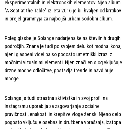
eksperimentalnih in elektronskih elementov. Njen album
"A Seat at the Table" iz leta 2016 je bil hvaljen od kritikov
in prejel grammyja za najboljši urbani sodobni album.
Poleg glasbe je Solange nadarjena še na številnih drugih
področjih. Znana je tudi po svojem delu kot modna ikona,
njeni glasbeni videi pa so pogosto umetniški izrazi z
močnimi vizualnimi elementi. Njen značilen slog vključuje
drzne modne odločitve, postavlja trende in navdihuje
mnoge.
Solange je tudi strastna aktivistka in svoj profil na
Instagramu uporablja za zagovarjanje socialne
pravičnosti, enakosti in krepitve vloge žensk. Njeno delo
pogosto vključuje osebna in družbena vprašanja, izstopa