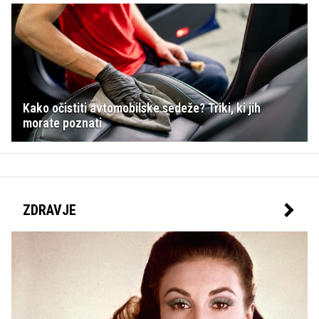
Kako očistiti avtomobilske sedeže? Triki, ki jih
morate poznati
ZDRAVJE