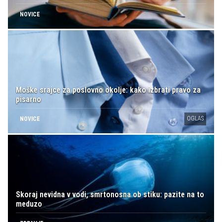
NOVICE
Moške srajce za poslovno okolje: kako izbrati pravo za
pisarno
OGLAS
NOVICE
Skoraj nevidna v vodi, smrtonosna ob stiku: pazite na to
meduzo