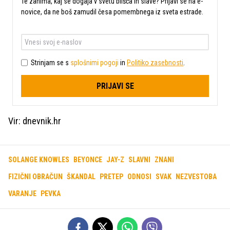
Te zanima, kaj se dogaja v svetu blišča in slave? Prijavi se na e-
novice, da ne boš zamudil česa pomembnega iz sveta estrade.
Strinjam se s
splošnimi pogoji
in
Politiko zasebnosti
.
PRIJAVI SE
Vir: dnevnik.hr
SOLANGE KNOWLES
BEYONCE
JAY-Z
SLAVNI
ZNANI
FIZIČNI OBRAČUN
ŠKANDAL
PRETEP
ODNOSI
SVAK
NEZVESTOBA
VARANJE
PEVKA