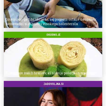
Imenujejo ga tihi ubijalec, saj pogosto ostane neopažen:
nenavadni simptomi visokega holesterola
OKUSNO.JE
7 receptov naših bralcev, ki slavijo poletje in tradicijo
ZADOVOLJNA.SI