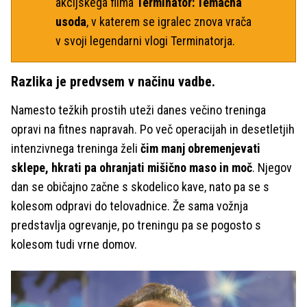
akcijskega filma
Terminator: Temačna
usoda
, v katerem se igralec znova vrača
v svoji legendarni vlogi Terminatorja.
Razlika je predvsem v načinu vadbe.
Namesto težkih prostih uteži danes večino treninga
opravi na fitnes napravah. Po več operacijah in desetletjih
intenzivnega treninga želi
čim manj obremenjevati
sklepe, hkrati pa ohranjati mišično maso in moč
. Njegov
dan se običajno začne s skodelico kave, nato pa se s
kolesom odpravi do telovadnice. Že sama vožnja
predstavlja ogrevanje, po treningu pa se pogosto s
kolesom tudi vrne domov.