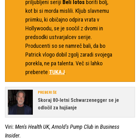
priljubljeni seriji
Beli lotos
boriti bolj,
kot bi si morda mislili. Kljub slavnemu
priimku, ki običajno odpira vrata v
Hollywoodu, se je soočil z dvomi in
predsodki ustvarjalcev serije.
Producenti so se namreč bali, da bo
Patrick vlogo dobil zgolj zaradi svojega
porekla, ne pa talenta. Več si lahko
preberete
TUKAJ
.
PREBERI ŠE
Skoraj 80-letni Schwarzenegger se je
odločil za hujšanje
Viri:
Men's Health UK, Arnold's Pump Club
in
Business
Insider
.