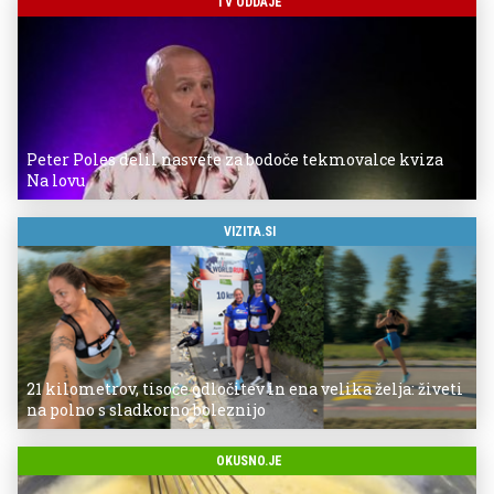
TV ODDAJE
Peter Poles delil nasvete za bodoče tekmovalce kviza
Na lovu
VIZITA.SI
21 kilometrov, tisoče odločitev in ena velika želja: živeti
na polno s sladkorno boleznijo
OKUSNO.JE