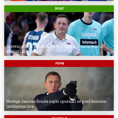
ŠPORT
Slovenija brez Dončića, a z Nikolićem, Čančarjem in
zlatimi mladeniči
POPIN
Novega Jamesa Bonda naj bi spoznali še pred koncem
letošnjega leta