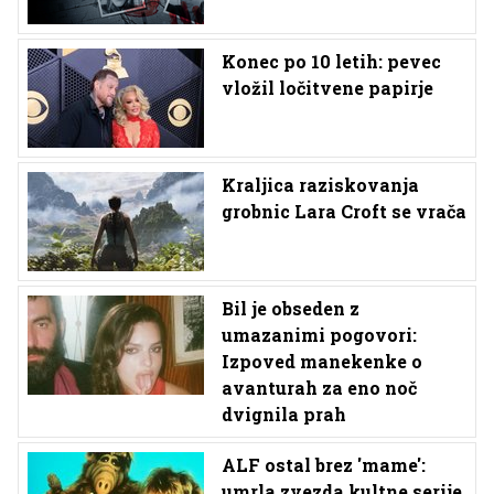
Konec po 10 letih: pevec
vložil ločitvene papirje
Kraljica raziskovanja
grobnic Lara Croft se vrača
Bil je obseden z
umazanimi pogovori:
Izpoved manekenke o
avanturah za eno noč
dvignila prah
ALF ostal brez 'mame':
umrla zvezda kultne serije