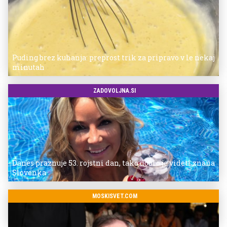
Puding brez kuhanja: preprost trik za pripravo v le nekaj
minutah
ZADOVOLJNA.SI
Danes praznuje 53. rojstni dan, tako dobro je videti znana
Slovenka
MOSKISVET.COM