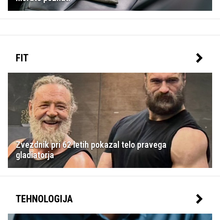
FIT
Zvezdnik pri 62 letih pokazal telo pravega
gladiatorja
TEHNOLOGIJA