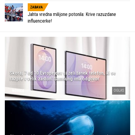
ZABAVA
Jahta vredna milijone potonila: Krive razuzdane
influencerke!
Skoraj 7 od 10 Evropejcev si želi tanek telefon, ki se
razpre v velik zaslon: Samsung ima odgovor
OGLAS
NOVICE