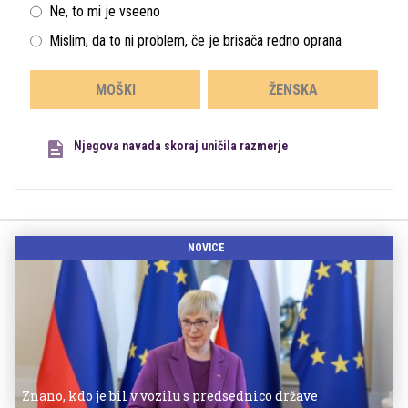
Ne, to mi je vseeno
Mislim, da to ni problem, če je brisača redno oprana
MOŠKI
ŽENSKA
Njegova navada skoraj uničila razmerje
NOVICE
Znano, kdo je bil v vozilu s predsednico države