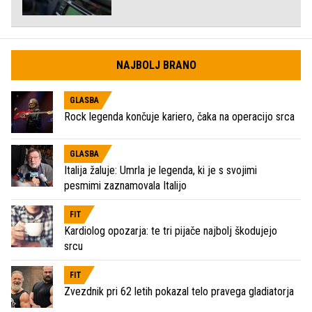
NAJBOLJ BRANO
GLASBA
Rock legenda končuje kariero, čaka na operacijo srca
GLASBA
Italija žaluje: Umrla je legenda, ki je s svojimi
pesmimi zaznamovala Italijo
FIT
Kardiolog opozarja: te tri pijače najbolj škodujejo
srcu
FIT
Zvezdnik pri 62 letih pokazal telo pravega gladiatorja