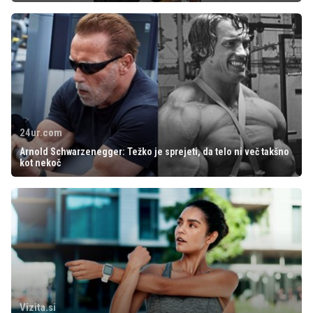
24ur.com
Arnold Schwarzenegger: Težko je sprejeti, da telo ni več takšno
kot nekoč
Vizita.si