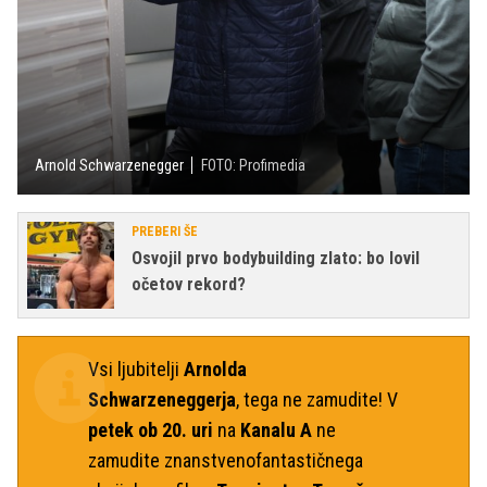
Arnold Schwarzenegger
FOTO: Profimedia
PREBERI ŠE
Osvojil prvo bodybuilding zlato: bo lovil
očetov rekord?
Vsi ljubitelji
Arnolda
Schwarzeneggerja
, tega ne zamudite! V
petek ob 20. uri
na
Kanalu A
ne
zamudite znanstvenofantastičnega