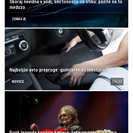
Skoraj nevidna v vodi, smrtonosna ob stiku: pazite na to
meduzo
ZDRAVJE
Najboljše avto preproge: gumijaste ali tekstilne?
OGLAS
NOVICE
Rock legenda končuje kariero, čaka na operacijo srca