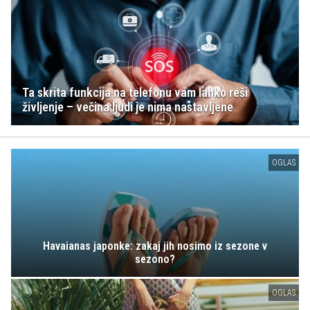
Ta skrita funkcija na telefonu vam lahko reši
življenje – večina ljudi je nima nastavljene
OGLAS
Havaianas japonke: zakaj jih nosimo iz sezone v
sezono?
OGLAS