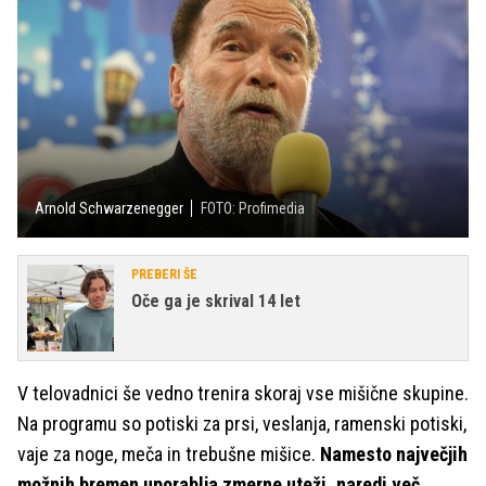
Arnold Schwarzenegger
FOTO: Profimedia
PREBERI ŠE
Oče ga je skrival 14 let
V telovadnici še vedno trenira skoraj vse mišične skupine.
Na programu so potiski za prsi, veslanja, ramenski potiski,
vaje za noge, meča in trebušne mišice.
Namesto največjih
možnih bremen uporablja zmerne uteži, naredi več