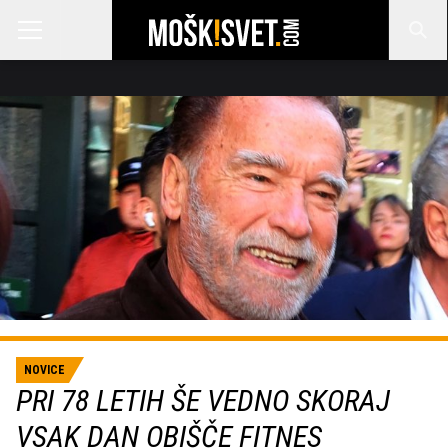
NOVICE
PRI 78 LETIH ŠE VEDNO SKORAJ
VSAK DAN OBIŠČE FITNES