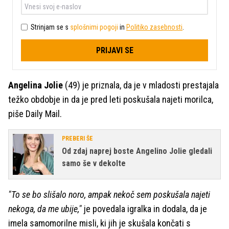
Strinjam se s
splošnimi pogoji
in
Politiko zasebnosti
.
PRIJAVI SE
Angelina Jolie
(49) je priznala, da je v mladosti prestajala
težko obdobje in da je pred leti poskušala najeti morilca,
piše Daily Mail.
PREBERI ŠE
Od zdaj naprej boste Angelino Jolie gledali
samo še v dekolte
"To se bo slišalo noro, ampak nekoč sem poskušala najeti
nekoga, da me ubije,"
je povedala igralka in dodala, da je
imela samomorilne misli, ki jih je skušala končati s