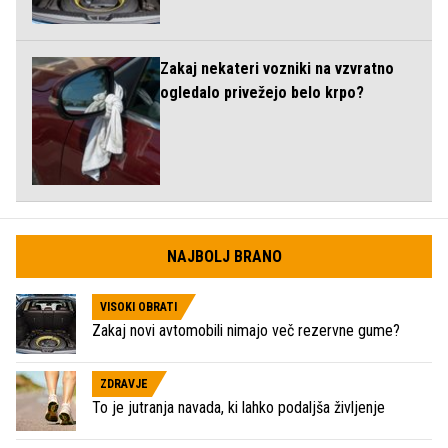
Zakaj nekateri vozniki na vzvratno
ogledalo privežejo belo krpo?
NAJBOLJ BRANO
VISOKI OBRATI
Zakaj novi avtomobili nimajo več rezervne gume?
ZDRAVJE
To je jutranja navada, ki lahko podaljša življenje