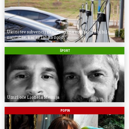
Ukinitev subvencij za električna vozila? 'To bi bilo
najslabše, kar se lahko zgodi'
ŠPORT
Umrl oče Lionela Messija
POPIN