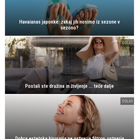
Havaianas japonke: zakaj jih nosimo iz sezone v
sezono?
OGLAS
Postali ste družina in življenje ... teče dalje
OGLAS
Dobra estetska kirurgija ne ustvarja filtrov, ustvarja