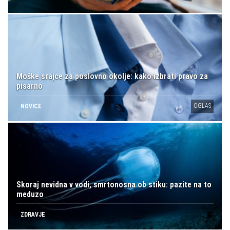
Moške srajce za poslovno okolje: kako izbrati pravo za
pisarno
OGLAS
NOVICE
Skoraj nevidna v vodi, smrtonosna ob stiku: pazite na to
meduzo
ZDRAVJE