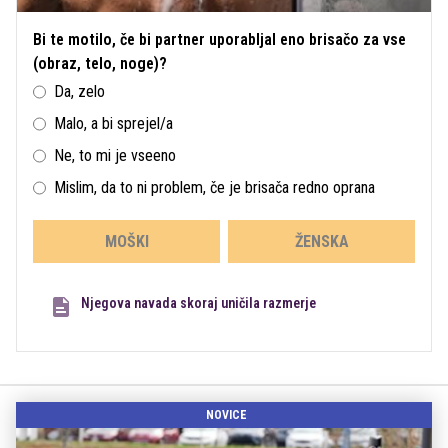
Bi te motilo, če bi partner uporabljal eno brisačo za vse
(obraz, telo, noge)?
Da, zelo
Malo, a bi sprejel/a
Ne, to mi je vseeno
Mislim, da to ni problem, če je brisača redno oprana
MOŠKI
ŽENSKA
Njegova navada skoraj uničila razmerje
NOVICE