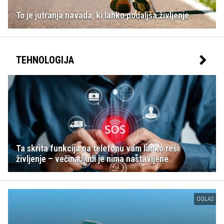
To je jutranja navada, ki lahko podaljša življenje
TEHNOLOGIJA
Ta skrita funkcija na telefonu vam lahko reši
življenje – večina ljudi je nima nastavljene
OGLAS