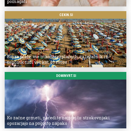
pomagati
CEKIN.SI
Boj za plaže: vse manj brezplačnih, za ležalnik in
senčnik tudi več kot 40 evrov
DOMINVRT.SI
Ko začne grmeti, naredite najprej to: strokovnjaki
opozarjajo na pogosto napako