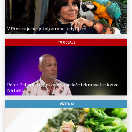
V Riminiju hospitalizirana lady Gucci
TV ODDAJE
Peter Poles delil nasvete za bodoče tekmovalce kviza
Na lovu
VIZITA.SI