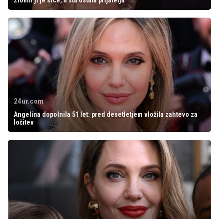
Zlomil ji je srce, a sta ostala prijatelja
24ur.com
Angelina dopolnila 51 let: pred desetletjem vložila zahtevo za
ločitev