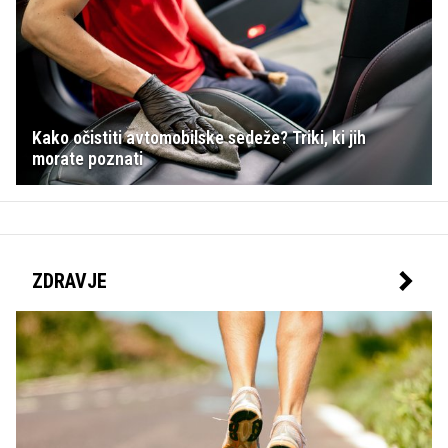
Kako očistiti avtomobilske sedeže? Triki, ki jih
morate poznati
ZDRAVJE