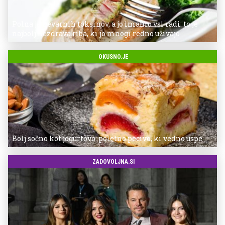
Polna je nevarnih toksinov, a jo imamo vsi radi: to je
najbolj nezdrava riba, ki jo mnogi redno uživajo
OKUSNO.JE
Bolj sočno kot jogurtovo: poletno pecivo, ki vedno uspe
ZADOVOLJNA.SI