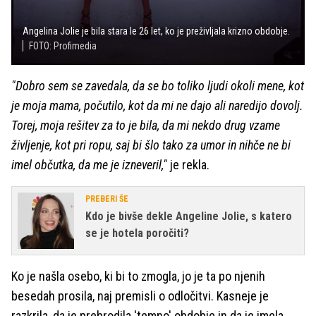
Angelina Jolie je bila stara le 26 let, ko je preživljala krizno obdobje.
FOTO: Profimedia
"Dobro sem se zavedala, da se bo toliko ljudi okoli mene, kot
je moja mama, počutilo, kot da mi ne dajo ali naredijo dovolj.
Torej, moja rešitev za to je bila, da mi nekdo drug vzame
življenje, kot pri ropu, saj bi šlo tako za umor in nihče ne bi
imel občutka, da me je izneveril,"
je rekla.
PREBERI ŠE
Kdo je bivše dekle Angeline Jolie, s katero
se je hotela poročiti?
Ko je našla osebo, ki bi to zmogla, jo je ta po njenih
besedah prosila, naj premisli o odločitvi. Kasneje je
razkrila, da je prebrodila 'temno' obdobje in da je imela