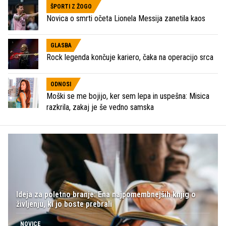
ŠPORTI Z ŽOGO
Novica o smrti očeta Lionela Messija zanetila kaos
GLASBA
Rock legenda končuje kariero, čaka na operacijo srca
ODNOSI
Moški se me bojijo, ker sem lepa in uspešna: Misica
razkrila, zakaj je še vedno samska
Ideja za poletno branje: Ena najpomembnejših knjig o
življenju, ki jo boste prebrali
NOVICE