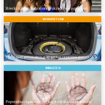
Hčerki slavnega igralca sta ukradli vso pozornost
MOSKISVET.COM
Zakaj novi avtomobili nimajo več rezervne gume?
BIBALEZE.SI
Poporodno izpadanje las: kaj je normalno in kako si