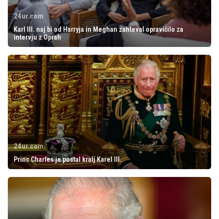
24ur.com
Karl III. naj bi od Harryja in Meghan zahteval opravičilo za
intervju z Oprah
24ur.com
Princ Charles je postal kralj Karel III.