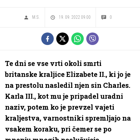
M.S.
19. 09. 2022 09.00
0
Te dni se vse vrti okoli smrti
britanske kraljice Elizabete II., ki jo je
na prestolu nasledil njen sin Charles.
Karla III., kot mu je pripadel uradni
naziv, potem ko je prevzel vajeti
kraljestva, varnostniki spremljajo na
vsakem koraku, pri čemer se po
mnenju mnogih poslužujejo