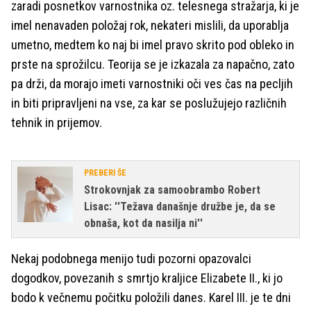
zaradi posnetkov varnostnika oz. telesnega stražarja, ki je
imel nenavaden položaj rok, nekateri mislili, da uporablja
umetno, medtem ko naj bi imel pravo skrito pod obleko in
prste na sprožilcu. Teorija se je izkazala za napačno, zato
pa drži, da morajo imeti varnostniki oči ves čas na pecljih
in biti pripravljeni na vse, za kar se poslužujejo različnih
tehnik in prijemov.
PREBERI ŠE
Strokovnjak za samoobrambo Robert
Lisac: ''Težava današnje družbe je, da se
obnaša, kot da nasilja ni''
Nekaj podobnega menijo tudi pozorni opazovalci
dogodkov, povezanih s smrtjo kraljice Elizabete II., ki jo
bodo k večnemu počitku položili danes. Karel III. je te dni