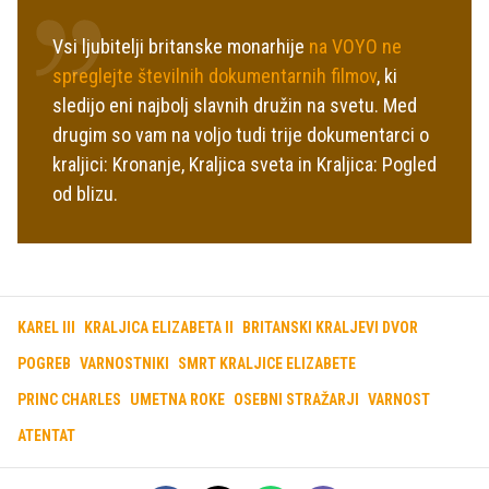
Vsi ljubitelji britanske monarhije
na VOYO ne
spreglejte številnih dokumentarnih filmov
, ki
sledijo eni najbolj slavnih družin na svetu. Med
drugim so vam na voljo tudi trije dokumentarci o
kraljici: Kronanje, Kraljica sveta in Kraljica: Pogled
od blizu.
KAREL III
KRALJICA ELIZABETA II
BRITANSKI KRALJEVI DVOR
POGREB
VARNOSTNIKI
SMRT KRALJICE ELIZABETE
PRINC CHARLES
UMETNA ROKE
OSEBNI STRAŽARJI
VARNOST
ATENTAT