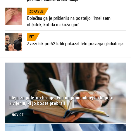
ZDRAVJE
Bolečina ga je priklenila na posteljo: 'Imel sem
občutek, kot da mi koža gori'
FIT
Zvezdnik pri 62 letih pokazal telo pravega gladiatorja
Ideja za poletno branje: Ena najpomembnejših knjig o
življenju, ki jo boste prebrali
NOVICE