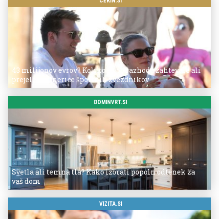
CEKIN.SI
43 milijonov evrov? Koliko so po razhodu zahtevale ali
prejele partnerice športnih zvezdnikov
DOMINVRT.SI
Svetla ali temna tla? Kako izbrati popoln odtenek za
vaš dom
VIZITA.SI