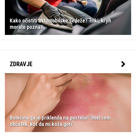
Kako očistiti avtomobilske sedeže? Triki, ki jih
morate poznati
ZDRAVJE
Bolečina ga je priklenila na posteljo: 'Imel sem
občutek, kot da mi koža gori'