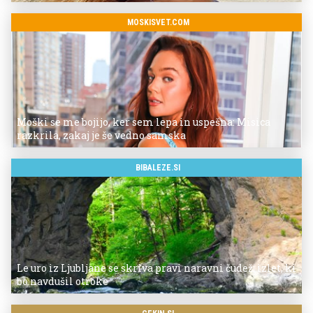
MOSKISVET.COM
Moški se me bojijo, ker sem lepa in uspešna: Misica
razkrila, zakaj je še vedno samska
BIBALEZE.SI
Le uro iz Ljubljane se skriva pravi naravni čudež: izlet, ki
bo navdušil otroke