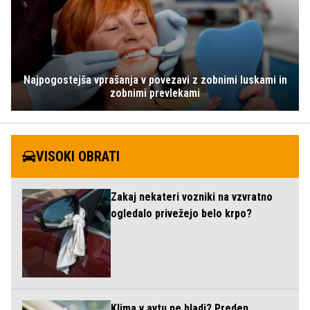
Najpogostejša vprašanja v povezavi z zobnimi luskami in
zobnimi prevlekami
VISOKI OBRATI
Zakaj nekateri vozniki na vzvratno
ogledalo privežejo belo krpo?
Klima v avtu ne hladi? Preden