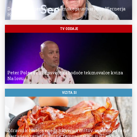
Donostia za nemškega filmskega ustvarjalca Wernerja
Herzoga
TV ODDAJE
Peter Poles delil nasvete za bodoče tekmovalce kviza
Na lovu
VIZITA.SI
Zdravnik razbija enega največjih mitov: mastna jetra ne
nastanejo zaradi slanine, temveč zaradi živila, ki ga