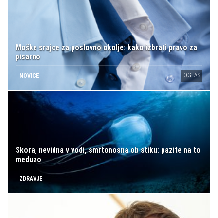
Moške srajce za poslovno okolje: kako izbrati pravo za
pisarno
OGLAS
NOVICE
Skoraj nevidna v vodi, smrtonosna ob stiku: pazite na to
meduzo
ZDRAVJE