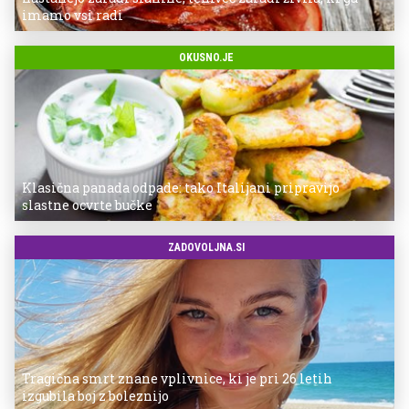
imamo vsi radi
OKUSNO.JE
Klasična panada odpade: tako Italijani pripravijo
slastne ocvrte bučke
ZADOVOLJNA.SI
Tragična smrt znane vplivnice, ki je pri 26 letih
izgubila boj z boleznijo