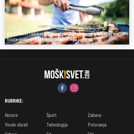
Skrivnost lahkotnega poletnega žara, po katerem ne
boste potrebovali popoldanskega spanca
RUBRIKE:
Novice
Šport
Zabava
Visoki obrati
Tehnologija
Potovanja