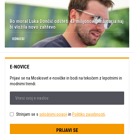
Bo moral Luka Dončić odšteti 43 milijonov? Anamaria naj
bi vložila novo zahtevo
ODNOSI
E-NOVICE
Prijavi se na Moskisvet e-novičke in bodi na tekočem z lepotnimi in
modnimi trendi.
Strinjam se s
splošnimi pogoji
in
Politiko zasebnosti
.
PRIJAVI SE