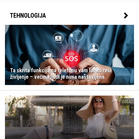
TEHNOLOGIJA
Ta skrita funkcija na telefonu vam lahko reši
življenje – večina ljudi je nima nastavljene
OGLAS