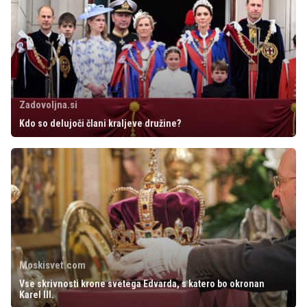
Zadovoljna.si
Kdo so delujoči člani kraljeve družine?
Moskisvet.com
Vse skrivnosti krone svetega Edvarda, s katero bo okronan
Karel III.