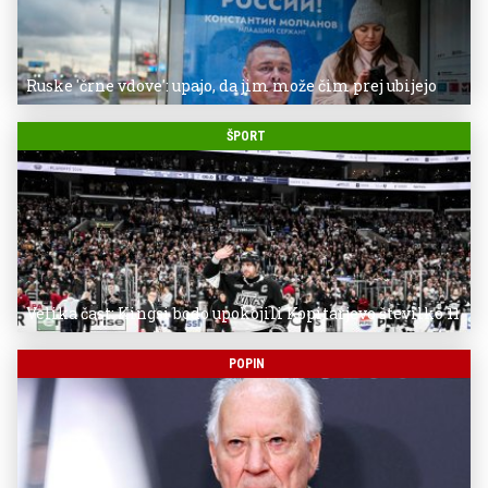
Ruske 'črne vdove': upajo, da jim može čim prej ubijejo
ŠPORT
Velika čast: Kingsi bodo upokojili Kopitarjevo številko 11
POPIN