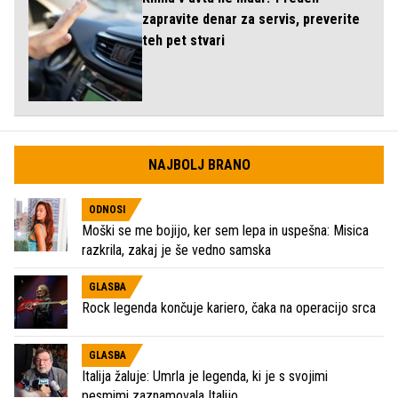
zapravite denar za servis, preverite
teh pet stvari
NAJBOLJ BRANO
ODNOSI
Moški se me bojijo, ker sem lepa in uspešna: Misica
razkrila, zakaj je še vedno samska
GLASBA
Rock legenda končuje kariero, čaka na operacijo srca
GLASBA
Italija žaluje: Umrla je legenda, ki je s svojimi
pesmimi zaznamovala Italijo