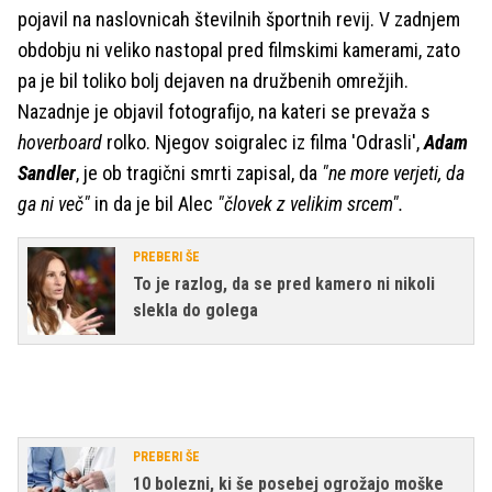
pojavil na naslovnicah številnih športnih revij. V zadnjem
obdobju ni veliko nastopal pred filmskimi kamerami, zato
pa je bil toliko bolj dejaven na družbenih omrežjih.
Nazadnje je objavil fotografijo, na kateri se prevaža s
hoverboard
rolko. Njegov soigralec iz filma 'Odrasli',
Adam
Sandler
, je ob tragični smrti zapisal, da
"ne more verjeti, da
ga ni več"
in da je bil Alec
"človek z velikim srcem".
PREBERI ŠE
To je razlog, da se pred kamero ni nikoli
slekla do golega
PREBERI ŠE
10 bolezni, ki še posebej ogrožajo moške