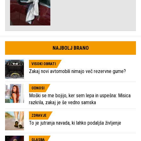
NAJBOLJ BRANO
VISOKI OBRATI
Zakaj novi avtomobili nimajo več rezervne gume?
ODNOSI
Moški se me bojijo, ker sem lepa in uspešna: Misica
razkrila, zakaj je še vedno samska
ZDRAVJE
To je jutranja navada, ki lahko podaljša življenje
GLASBA