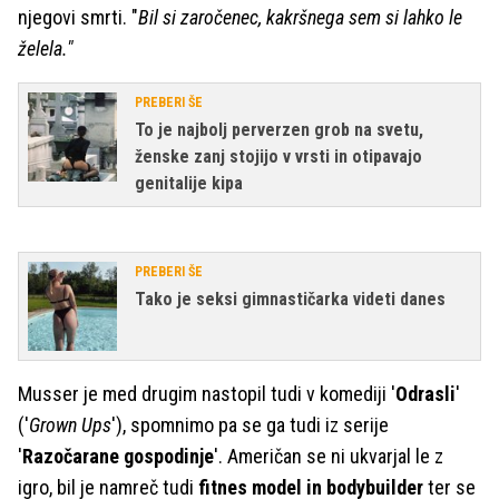
njegovi smrti. "
Bil si zaročenec, kakršnega sem si lahko le
želela."
PREBERI ŠE
To je najbolj perverzen grob na svetu,
ženske zanj stojijo v vrsti in otipavajo
genitalije kipa
PREBERI ŠE
Tako je seksi gimnastičarka videti danes
Musser je med drugim nastopil tudi v komediji '
Odrasli
'
('
Grown Ups
'), spomnimo pa se ga tudi iz serije
'
Razočarane gospodinje
'. Američan se ni ukvarjal le z
igro, bil je namreč tudi
fitnes model in bodybuilder
ter se