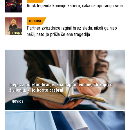
Rock legenda končuje kariero, čaka na operacijo srca
ODNOSI
Partner zvezdnice izginil brez sledu: nikoli ga niso
našli, nato je prišla še ena tragedija
Ideja za poletno branje: Ena najpomembnejših knjig o
življenju, ki jo boste prebrali
NOVICE