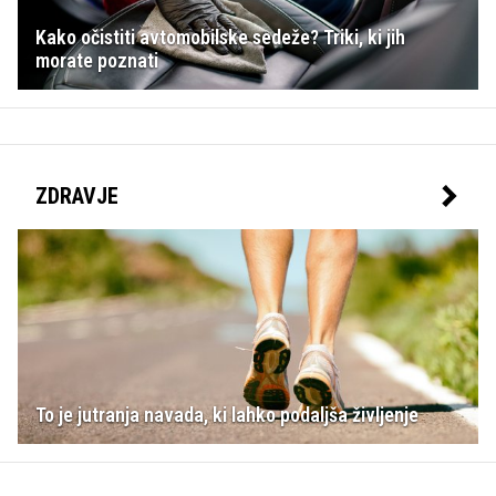
Kako očistiti avtomobilske sedeže? Triki, ki jih
morate poznati
ZDRAVJE
To je jutranja navada, ki lahko podaljša življenje