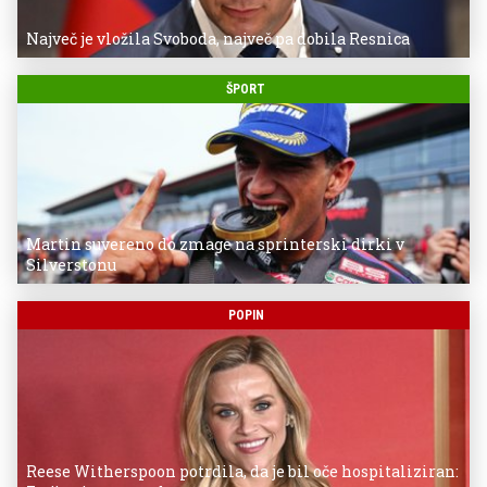
Največ je vložila Svoboda, največ pa dobila Resnica
ŠPORT
Martin suvereno do zmage na sprinterski dirki v
Silverstonu
POPIN
Reese Witherspoon potrdila, da je bil oče hospitaliziran: