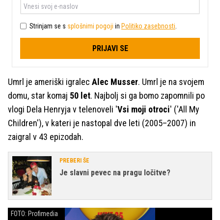
Strinjam se s
splošnimi pogoji
in
Politiko zasebnosti
.
PRIJAVI SE
Umrl je ameriški igralec
Alec Musser
. Umrl je na svojem
domu, star komaj
50 let
. Najbolj si ga bomo zapomnili po
vlogi Dela Henryja v telenoveli '
Vsi moji otroci
' ('All My
Children'), v kateri je nastopal dve leti (2005–2007) in
zaigral v 43 epizodah.
PREBERI ŠE
Je slavni pevec na pragu ločitve?
FOTO: Profimedia