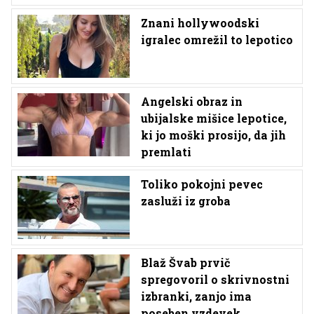
Znani hollywoodski
igralec omrežil to lepotico
Angelski obraz in
ubijalske mišice lepotice,
ki jo moški prosijo, da jih
premlati
Toliko pokojni pevec
zasluži iz groba
Blaž Švab prvič
spregovoril o skrivnostni
izbranki, zanjo ima
poseben vzdevek