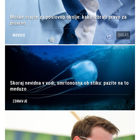
Moške srajce za poslovno okolje: kako izbrati pravo za
pisarno
OGLAS
NOVICE
Skoraj nevidna v vodi, smrtonosna ob stiku: pazite na to
meduzo
ZDRAVJE