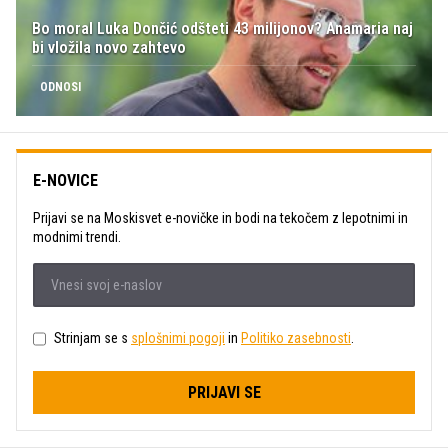
Bo moral Luka Dončić odšteti 43 milijonov? Anamaria naj
bi vložila novo zahtevo
ODNOSI
E-NOVICE
Prijavi se na Moskisvet e-novičke in bodi na tekočem z lepotnimi in
modnimi trendi.
Strinjam se s
splošnimi pogoji
in
Politiko zasebnosti
.
PRIJAVI SE