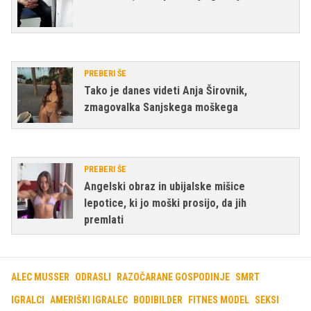
PREBERI ŠE
Tako je danes videti Anja Širovnik,
zmagovalka Sanjskega moškega
PREBERI ŠE
Angelski obraz in ubijalske mišice
lepotice, ki jo moški prosijo, da jih
premlati
ALEC MUSSER
ODRASLI
RAZOČARANE GOSPODINJE
SMRT
IGRALCI
AMERIŠKI IGRALEC
BODIBILDER
FITNES MODEL
SEKSI