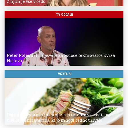
Z njim je vse v redu
TV ODDAJE
Peter Poles delil nasvete za bodoče tekmovalce kviza
Na lovu
VIZITA.SI
Polna je nevarnih toksinov, a jo imamo vsi radi: to je
najbolj nezdrava riba, ki jo mnogi redno uživajo