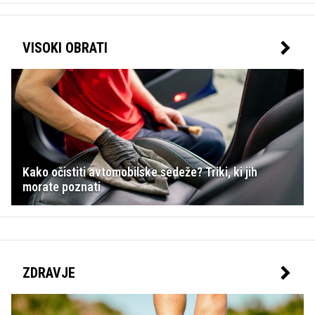
VISOKI OBRATI
Kako očistiti avtomobilske sedeže? Triki, ki jih
morate poznati
ZDRAVJE