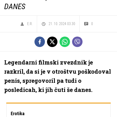
DANES
E.R.
21. 10. 2024 03.30
0
Legendarni filmski zvezdnik je
razkril, da si je v otroštvu poškodoval
penis, spregovoril pa tudi o
posledicah, ki jih čuti še danes.
Erotika