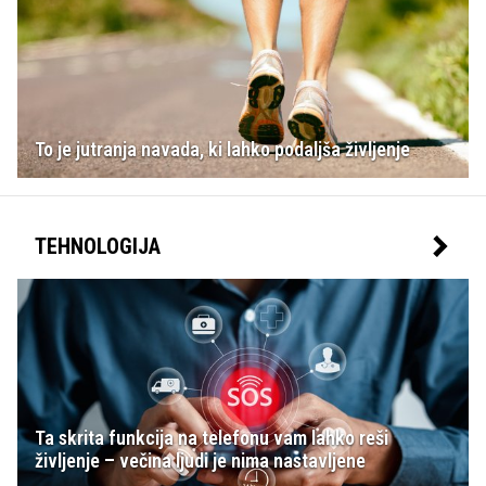
To je jutranja navada, ki lahko podaljša življenje
TEHNOLOGIJA
Ta skrita funkcija na telefonu vam lahko reši
življenje – večina ljudi je nima nastavljene