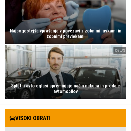
Najpogostejša vprašanja v povezavi z zobnimi luskami in
zobnimi prevlekami
OGLAS
Spletni avto oglasi spreminjajo način nakupa in prodaje
avtomobilov
VISOKI OBRATI