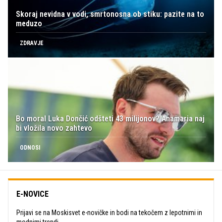
Skoraj nevidna v vodi, smrtonosna ob stiku: pazite na to
meduzo
ZDRAVJE
Bo moral Luka Dončić odšteti 43 milijonov? Anamaria naj
bi vložila novo zahtevo
ODNOSI
E-NOVICE
Prijavi se na Moskisvet e-novičke in bodi na tekočem z lepotnimi in
modnimi trendi.