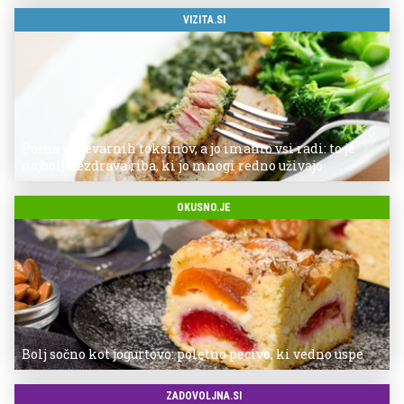
VIZITA.SI
Polna je nevarnih toksinov, a jo imamo vsi radi: to je
najbolj nezdrava riba, ki jo mnogi redno uživajo
OKUSNO.JE
Bolj sočno kot jogurtovo: poletno pecivo, ki vedno uspe
ZADOVOLJNA.SI