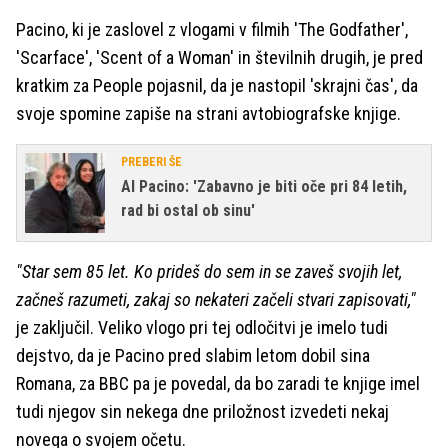
Pacino, ki je zaslovel z vlogami v filmih 'The Godfather',
'Scarface', 'Scent of a Woman' in številnih drugih, je pred
kratkim za People pojasnil, da je nastopil 'skrajni čas', da
svoje spomine zapiše na strani avtobiografske knjige.
PREBERI ŠE
Al Pacino: 'Zabavno je biti oče pri 84 letih,
rad bi ostal ob sinu'
"Star sem 85 let. Ko prideš do sem in se zaveš svojih let,
začneš razumeti, zakaj so nekateri začeli stvari zapisovati,"
je zaključil. Veliko vlogo pri tej odločitvi je imelo tudi
dejstvo, da je Pacino pred slabim letom dobil sina
Romana, za BBC pa je povedal, da bo zaradi te knjige imel
tudi njegov sin nekega dne priložnost izvedeti nekaj
novega o svojem očetu.