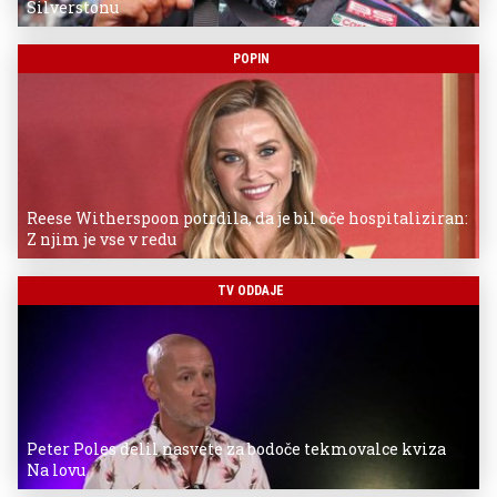
Silverstonu
POPIN
Reese Witherspoon potrdila, da je bil oče hospitaliziran:
Z njim je vse v redu
TV ODDAJE
Peter Poles delil nasvete za bodoče tekmovalce kviza
Na lovu