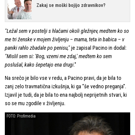
Zakaj se moški bojijo zdravnikov?
"Ležal sem v postelji s hlačami okoli gležnjev, medtem ko so
me tri ženske v mojem življenju – mama, teta in babica – v
paniki rahlo zbadale po penisu,"
je zapisal Pacino in dodal:
"Mislil sem si: 'Bog, vzemi me zdaj,' medtem ko sem
poslušal, kako šepetajo ena drugi
."
Na srečo je bilo vse v redu, a Pacino pravi, da je bila to
zanj zelo travmatična izkušnja, ki ga "še vedno preganja".
Izjavil je tudi, da je bila to ena najbolj neprijetnih stvari, ki
so se mu zgodile v življenju.
FOTO: Profimedia