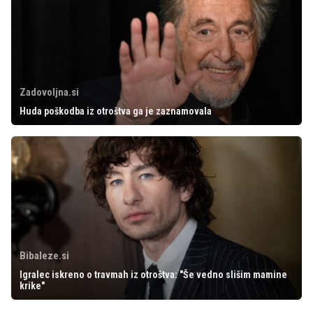
Zadovoljna.si
Huda poškodba iz otroštva ga je zaznamovala
Bibaleze.si
Igralec iskreno o travmah iz otroštva: "Še vedno slišim mamine
krike"