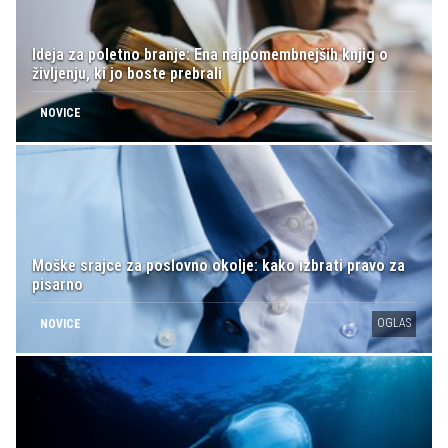
Ideja za poletno branje: Ena najpomembnejših knjig o
življenju, ki jo boste prebrali
NOVICE
Moške srajce za poslovno okolje: kako izbrati pravo za
pisarno
OGLAS
NOVICE