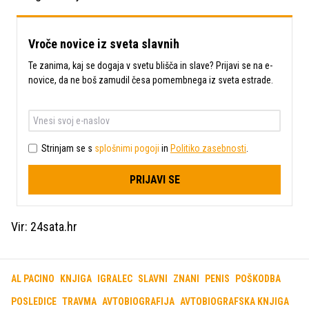
Vroče novice iz sveta slavnih
Te zanima, kaj se dogaja v svetu blišča in slave? Prijavi se na e-
novice, da ne boš zamudil česa pomembnega iz sveta estrade.
Strinjam se s
splošnimi pogoji
in
Politiko zasebnosti
.
PRIJAVI SE
Vir: 24sata.hr
AL PACINO
KNJIGA
IGRALEC
SLAVNI
ZNANI
PENIS
POŠKODBA
POSLEDICE
TRAVMA
AVTOBIOGRAFIJA
AVTOBIOGRAFSKA KNJIGA