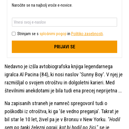
Naročite se na najbolj vroče e-novice.
Strinjam se s
splošnimi pogoji
in
Politiko zasebnosti
.
PRIJAVI SE
Nedavno je izšla avtobiografska knjiga legendarnega
igralca Al Pacina (84), ki nosi naslov 'Sunny Boy'. V njej je
razmišljal o svojem otroštvu in dolgoletni karieri. Med
številnimi anekdotami je bila tudi ena precej neprijetna ...
Na zapisanih straneh je namreč spregovoril tudi o
poškodbi iz otroštva, ki ga 'še vedno preganja'. Takrat je
bil star le 10 let, živel pa je v Bronxu v New Yorku.
"Hodil
sem po tanki železni ograji, kot bi hodil po žici,"
se je