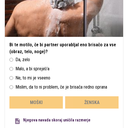
Bi te motilo, če bi partner uporabljal eno brisačo za vse
(obraz, telo, noge)?
Da, zelo
Malo, a bi sprejel/a
Ne, to mi je vseeno
Mislim, da to ni problem, če je brisača redno oprana
MOŠKI
ŽENSKA
Njegova navada skoraj uničila razmerje