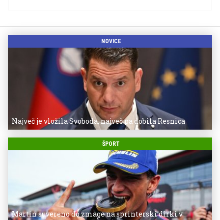
NOVICE
Največ je vložila Svoboda, največ pa dobila Resnica
ŠPORT
Martin suvereno do zmage na sprinterski dirki v