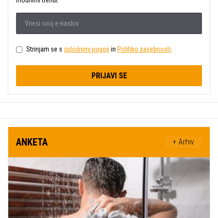
Strinjam se s
splošnimi pogoji
in
Politiko zasebnosti
.
PRIJAVI SE
ANKETA
+ Arhiv