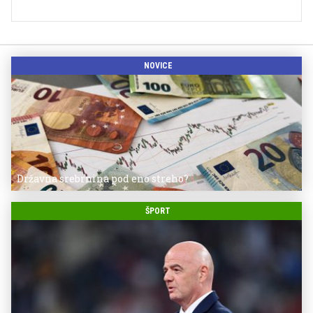
NOVICE
Državna srebrnina pod eno streho?
ŠPORT