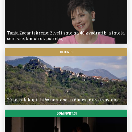
Tanja Žagar iskreno: Živeli smo na 40 kvadratih, a imela
sem vse, kar otrok potrebuje
CEKIN.SI
20-letnik kupil hišo na slepo in danes mu vsi zavidajo
DOMINVRT.SI