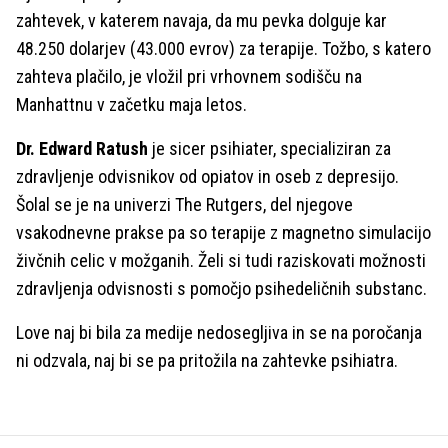
zahtevek, v katerem navaja, da mu pevka dolguje kar
48.250 dolarjev (43.000 evrov) za terapije. Tožbo, s katero
zahteva plačilo, je vložil pri vrhovnem sodišču na
Manhattnu v začetku maja letos.
Dr. Edward Ratush
je sicer psihiater, specializiran za
zdravljenje odvisnikov od opiatov in oseb z depresijo.
Šolal se je na univerzi The Rutgers, del njegove
vsakodnevne prakse pa so terapije z magnetno simulacijo
živčnih celic v možganih. Želi si tudi raziskovati možnosti
zdravljenja odvisnosti s pomočjo psihedeličnih substanc.
Love naj bi bila za medije nedosegljiva in se na poročanja
ni odzvala, naj bi se pa pritožila na zahtevke psihiatra.