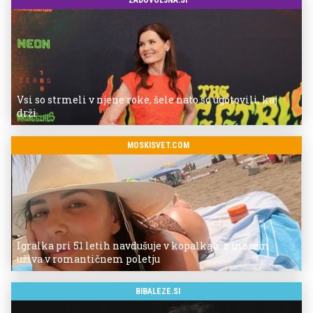
Vsi so strmeli v njene roke, šele nato so ugotovili, kaj
drži
MOSKISVET.COM
Igralka pri 51 letih navdušuje v kopalkah: z možem
uživa v romantičnem poletju
BIBALEZE.SI