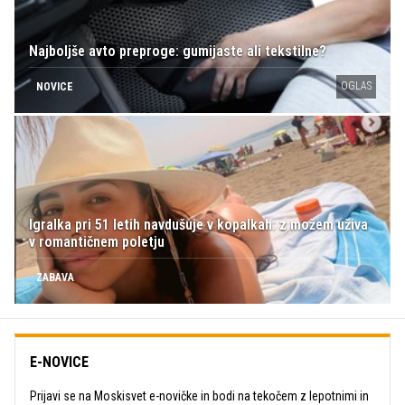
Najboljše avto preproge: gumijaste ali tekstilne?
OGLAS
NOVICE
Igralka pri 51 letih navdušuje v kopalkah: z možem uživa
v romantičnem poletju
ZABAVA
E-NOVICE
Prijavi se na Moskisvet e-novičke in bodi na tekočem z lepotnimi in