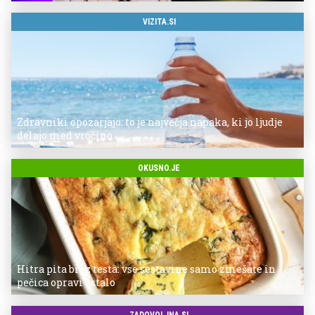
VIZITA.SI
Zdravniki opozarjajo: to je največja napaka, ki jo ljudje
delajo med vročino
OKUSNO.JE
Hitra pita brez testa: vse sestavine samo zmešate in
pečica opravi ostalo
ZADOVOLJNA.SI