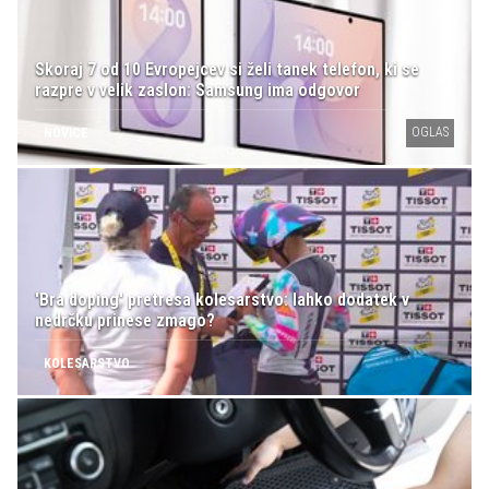
Skoraj 7 od 10 Evropejcev si želi tanek telefon, ki se
razpre v velik zaslon: Samsung ima odgovor
OGLAS
NOVICE
'Bra doping' pretresa kolesarstvo: lahko dodatek v
nedrčku prinese zmago?
KOLESARSTVO