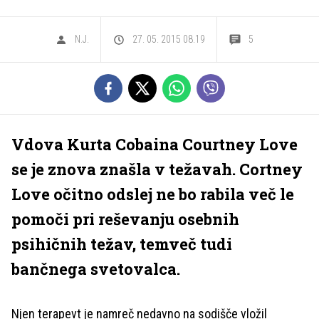
N.J.
27. 05. 2015 08.19
5
Vdova Kurta Cobaina Courtney Love
se je znova znašla v težavah. Cortney
Love očitno odslej ne bo rabila več le
pomoči pri reševanju osebnih
psihičnih težav, temveč tudi
bančnega svetovalca.
Njen terapevt je namreč nedavno na sodišče vložil