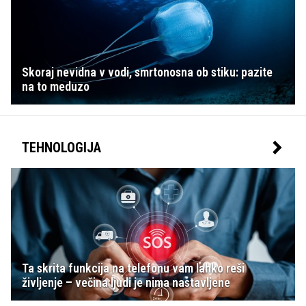
Skoraj nevidna v vodi, smrtonosna ob stiku: pazite
na to meduzo
TEHNOLOGIJA
Ta skrita funkcija na telefonu vam lahko reši
življenje – večina ljudi je nima nastavljene