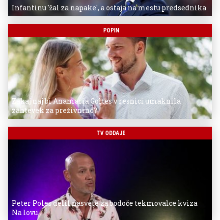
Infantinu 'žal za napake', a ostaja na mestu predsednika
POPIN
Zakaj naj bi Anamaria Goltes v resnici umaknila
zahtevek za preživnino?
TV ODDAJE
Peter Poles delil nasvete za bodoče tekmovalce kviza
Na lovu