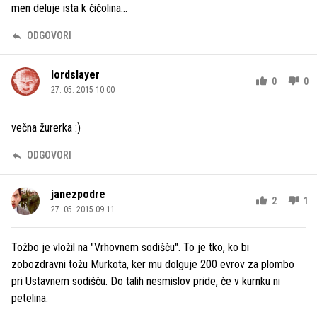
men deluje ista k čičolina...
ODGOVORI
lordslayer
0
0
27. 05. 2015 10.00
večna žurerka :)
ODGOVORI
janezpodre
2
1
27. 05. 2015 09.11
Tožbo je vložil na "Vrhovnem sodišču". To je tko, ko bi
zobozdravni tožu Murkota, ker mu dolguje 200 evrov za plombo
pri Ustavnem sodišču. Do talih nesmislov pride, če v kurnku ni
petelina.