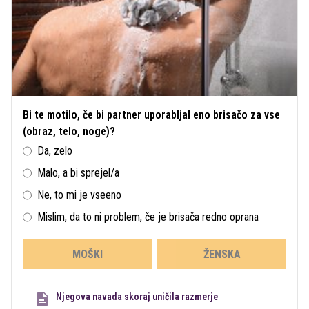
Bi te motilo, če bi partner uporabljal eno brisačo za vse
(obraz, telo, noge)?
Da, zelo
Malo, a bi sprejel/a
Ne, to mi je vseeno
Mislim, da to ni problem, če je brisača redno oprana
MOŠKI
ŽENSKA
Njegova navada skoraj uničila razmerje