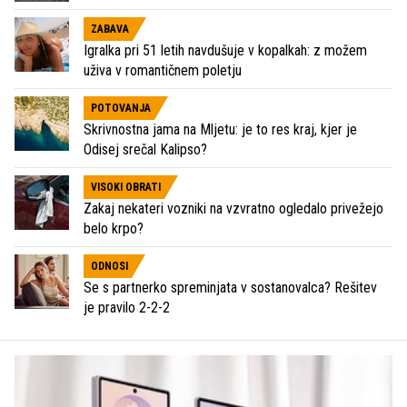
ZABAVA
Igralka pri 51 letih navdušuje v kopalkah: z možem
uživa v romantičnem poletju
POTOVANJA
Skrivnostna jama na Mljetu: je to res kraj, kjer je
Odisej srečal Kalipso?
VISOKI OBRATI
Zakaj nekateri vozniki na vzvratno ogledalo privežejo
belo krpo?
ODNOSI
Se s partnerko spreminjata v sostanovalca? Rešitev
je pravilo 2-2-2