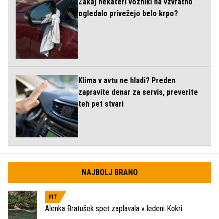
Zakaj nekateri vozniki na vzvratno
ogledalo privežejo belo krpo?
Klima v avtu ne hladi? Preden
zapravite denar za servis, preverite
teh pet stvari
NAJBOLJ BRANO
FIT
Alenka Bratušek spet zaplavala v ledeni Kokri