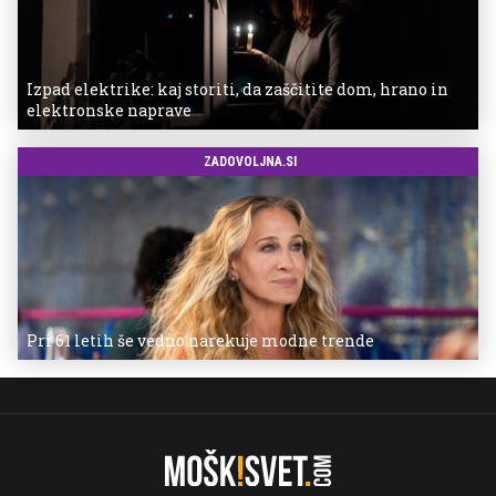
Izpad elektrike: kaj storiti, da zaščitite dom, hrano in
elektronske naprave
ZADOVOLJNA.SI
Pri 61 letih še vedno narekuje modne trende