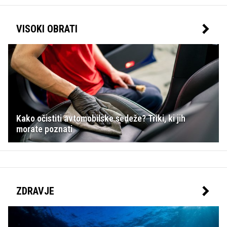
VISOKI OBRATI
Kako očistiti avtomobilske sedeže? Triki, ki jih
morate poznati
ZDRAVJE