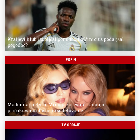
Kraljevi klub izboljšal ponudbo, bo Vinicius podaljšal
pogodbo?
POPIN
Madonna in Kylie Minogue uresničili dolgo
pričakovano glasbeno sodelovanje
TV ODDAJE