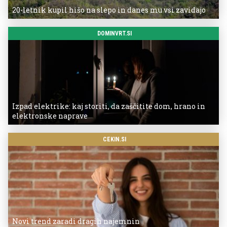
20-letnik kupil hišo na slepo in danes mu vsi zavidajo
DOMINVRT.SI
Izpad elektrike: kaj storiti, da zaščitite dom, hrano in
elektronske naprave
CEKIN.SI
Novi trend zaradi dragih najemnin