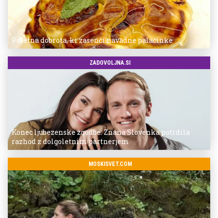
Poletna dobrota, ki zasenči navadne palačinke
ZADOVOLJNA.SI
Konec ljubezenske zgodbe: Znana Slovenka potrdila
razhod z dolgoletnim partnerjem
MOSKISVET.COM