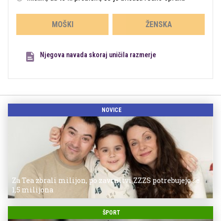
MOŠKI
ŽENSKA
Njegova navada skoraj uničila razmerje
NOVICE
Za Tea zbrali milijon, po zavrnitvi ZZZS potrebujejo še
1,5 milijona
ŠPORT