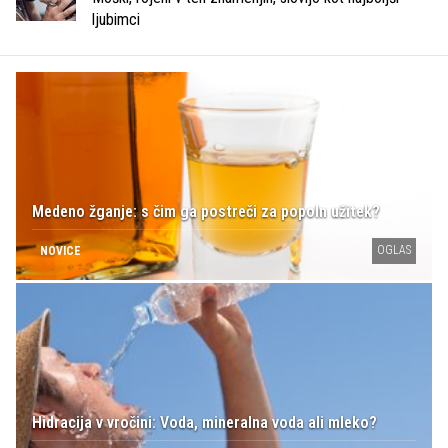
ljubimci
Medeno žganje: s čim ga postreči za popoln užitek?
OGLAS
NOVICE
Hidracija v vročini: Voda, mineralna voda ali mleko?