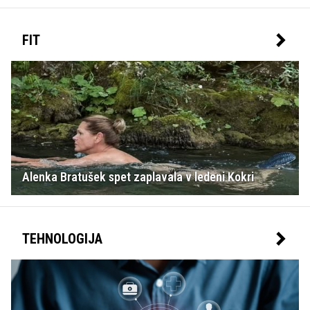
FIT
Alenka Bratušek spet zaplavala v ledeni Kokri
TEHNOLOGIJA