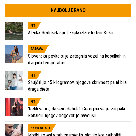
NAJBOLJ BRANO
FIT
Alenka Bratušek spet zaplavala v ledeni Kokri
ZABAVA
Slovenska pevka si je zategnila vozel na kopalkah in
dvignila temperaturo
FIT
Shujšal je 45 kilogramov, njegova skrivnost pa ni bila
draga dieta
FIT
'Rekli so mi, da sem debela': Georgina se je zaupala
Ronaldu, njegov odgovor je navdušil
SKRIVNOSTI
Moški, rojeni v teh znamenjih, slovijo kot najboljši