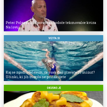
Peter Poles delil nasvete za bodoče tekmovalce kviza
Na lovu
VIZITA.SI
Kaj se zgodi s telesom, če vsak dan plavate 20 minut?
Učinki, ki jih morda ne pričakujete
OKUSNO.JE