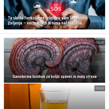
Ta skrita funkcija na telefonu vam lahko reši
življenje – večina ljudi je nima nastavljene
OGLAS
Ganoderma lucidum za boljši spanec in manj stresa
OGLAS