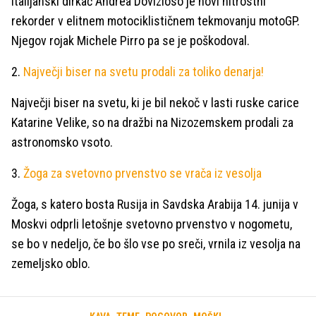
Italijanski dirkač Andrea Dovizioso je novi hitrostni
rekorder v elitnem motociklističnem tekmovanju motoGP.
Njegov rojak Michele Pirro pa se je poškodoval.
2.
Največji biser na svetu prodali za toliko denarja!
Največji biser na svetu, ki je bil nekoč v lasti ruske carice
Katarine Velike, so na dražbi na Nizozemskem prodali za
astronomsko vsoto.
3.
Žoga za svetovno prvenstvo se vrača iz vesolja
Žoga, s katero bosta Rusija in Savdska Arabija 14. junija v
Moskvi odprli letošnje svetovno prvenstvo v nogometu,
se bo v nedeljo, če bo šlo vse po sreči, vrnila iz vesolja na
zemeljsko oblo.