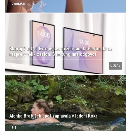
ZDRAVJE
Skoraj 7 od 10 Evropejcev si želi tanek telefon, ki se
razpre v velik zaslon: Samsung ima odgovor
OGLAS
NOVICE
Alenka Bratušek spet zaplavala v ledeni Kokri
FIT