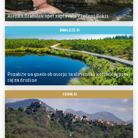
Alenka Bratušek spet zaplavala v ledeni Kokri
BIBALEZE.SI
Pozabite na gnečo ob morju: ta slovenski kotiček je pravi
raj za družine
CEKIN.SI