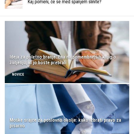
Kaj pomeni, če se med spanjem slinite?
Ideja za poletno branje: Ena najpomembnejših knjig o
življenju, ki jo boste prebrali
NOVICE
Moške srajce za poslovno okolje: kako izbrati pravo za
pisarno