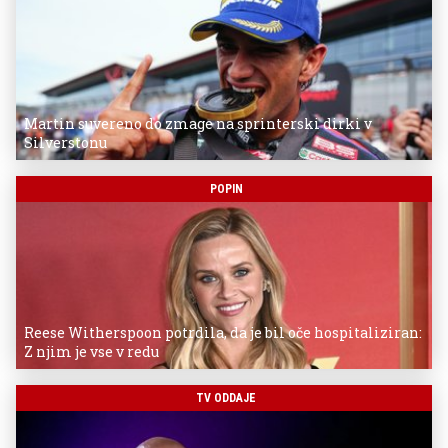
Martin suvereno do zmage na sprinterski dirki v
Silverstonu
POPIN
Reese Witherspoon potrdila, da je bil oče hospitaliziran:
Z njim je vse v redu
TV ODDAJE