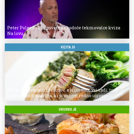
Peter Poles delil nasvete za bodoče tekmovalce kviza
Na lovu
VIZITA.SI
Polna je nevarnih toksinov, a jo imamo vsi radi: to je
najbolj nezdrava riba, ki jo mnogi redno uživajo
OKUSNO.JE