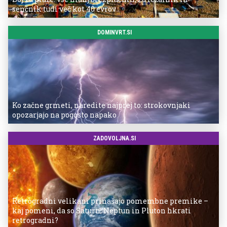
senčnik tudi več kot 40 evrov
DOMINVRT.SI
Ko začne grmeti, naredite najprej to: strokovnjaki
opozarjajo na pogosto napako
ZADOVOLJNA.SI
Retrogradni velikani prinašajo pomembne premike –
kaj pomeni, da so Saturn, Neptun in Pluton hkrati
retrogradni?