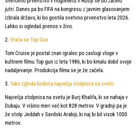
Svetovno prvenstvo v nogometu v Rusiji se bo začelo
jutri. Danes pa bo FIFA na kongresu z javnim glasovanjem
izbrala državo, ki bo gostila svetvno prvenstvo leta 2026.
Lahko si ogledaš prenos v živo.
2.
Vrača se Top Gun
Tom Cruise je postal znan igralec po zaslugi vloge v
kultnem filmu Top gun iz leta 1986, ki bo kmalu dobil svoje
nadaljevanje. Produkcija filma se je že začela.
3.
Tako zgleda bodoča največja stolpnica na svetu
Največja stolpnica na svetu je Burj Khalifa, ki se nahaja v
Dubaju. V višino meri več kot 828 metrov. V gradnji pa je
že stolp Jeddah v Savdski Arabiji, ki naj bi bil visok 1000
metrov.