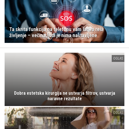
Ta skrita funkcija na telefonu vam lahko reši
življenje – večina ljudi je nima nastavljene
OGLAS
Dobra estetska kirurgija ne ustvarja filtrov, ustvarja
naravne rezultate
OGLAS