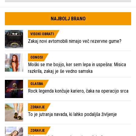
NAJBOLJ BRANO
VISOKI OBRATI
Zakaj novi avtomobili nimajo več rezervne gume?
ODNOSI
Moški se me bojijo, ker sem lepa in uspešna: Misica
razkrila, zakaj je še vedno samska
GLASBA
Rock legenda končuje kariero, čaka na operacijo srca
ZDRAVJE
To je jutranja navada, ki lahko podaljša življenje
ZDRAVJE