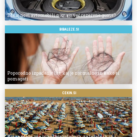
Zakaj novi avtomobili nimajo več rezervne gume?
BIBALEZE.SI
Poporodno izpadanje las: kaj je normalno in kako si
pomagati
CEKIN.SI
Boj za plaže: vse manj brezplačnih, za ležalnik in