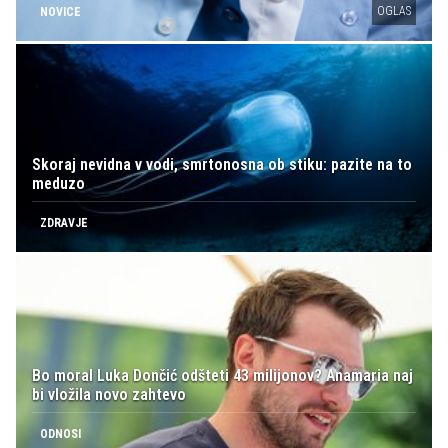
OGLAS
NOVICE
Skoraj nevidna v vodi, smrtonosna ob stiku: pazite na to
meduzo
ZDRAVJE
Bo moral Luka Dončić odšteti 43 milijonov? Anamaria naj
bi vložila novo zahtevo
ODNOSI