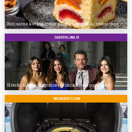
Bolj sočno kot jogurtovo: poletno pecivo, ki vedno uspe
ZADOVOLJNA.SI
Hčerki slavnega igralca sta ukradli vso pozornost
MOSKISVET.COM