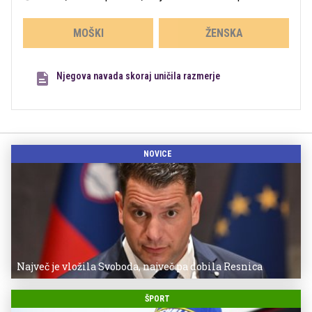
MOŠKI
ŽENSKA
Njegova navada skoraj uničila razmerje
NOVICE
Največ je vložila Svoboda, največ pa dobila Resnica
ŠPORT