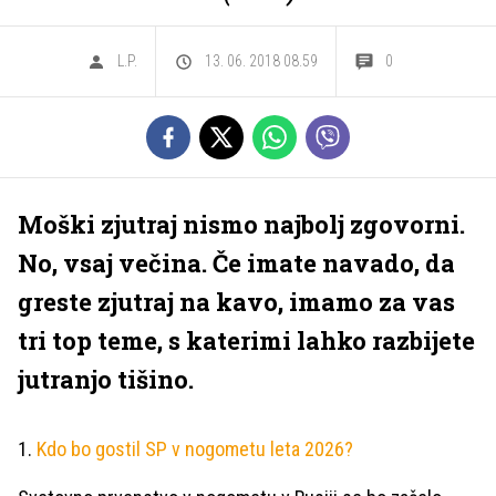
L.P.
13. 06. 2018 08.59
0
Moški zjutraj nismo najbolj zgovorni.
No, vsaj večina. Če imate navado, da
greste zjutraj na kavo, imamo za vas
tri top teme, s katerimi lahko razbijete
jutranjo tišino.
1.
Kdo bo gostil SP v nogometu leta 2026?