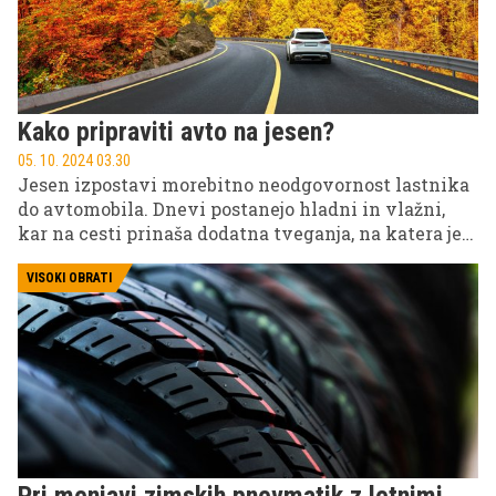
Kako pripraviti avto na jesen?
05. 10. 2024 03.30
Jesen izpostavi morebitno neodgovornost lastnika
do avtomobila. Dnevi postanejo hladni in vlažni,
kar na cesti prinaša dodatna tveganja, na katera je
treba avto ustrezno pripraviti.
VISOKI OBRATI
Pri menjavi zimskih pnevmatik z letnimi