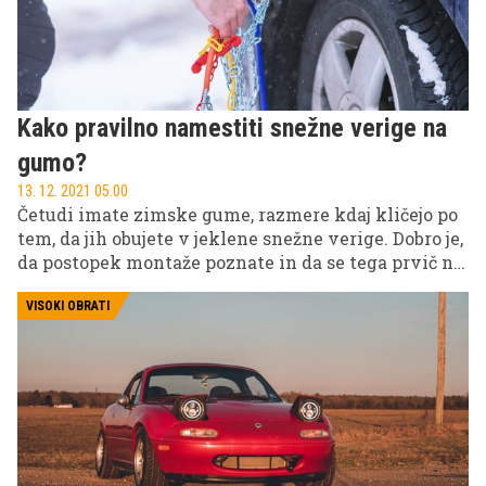
Kako pravilno namestiti snežne verige na
gumo?
13. 12. 2021 05.00
Četudi imate zimske gume, razmere kdaj kličejo po
tem, da jih obujete v jeklene snežne verige. Dobro je,
da postopek montaže poznate in da se tega prvič ne
lotevate, ko ste verige primorani uporabiti. Zadevo
pred uporabo v praksi prej preizkusite doma oz. na
VISOKI OBRATI
suhem, da boste v bolj stresnih razmerah to storili
čim hitreje in s čim manj zapleti, ki ste jih z vajo
morda odpravili vnaprej. Vsi, ki to že znate, pa si
osvežite spomin.