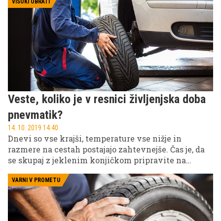
pnevmatike Urbanu Šurku, ki z očetom Silvinom
VISOKI OBRATI
vodi vulkanizersko podjetje.
Veste, koliko je v resnici življenjska doba
pnevmatik?
14. 10. 2019 14.40
Dnevi so vse krajši, temperature vse nižje in
razmere na cestah postajajo zahtevnejše. Čas je, da
se skupaj z jeklenim konjičkom pripravite na
hladnejšo sezono in se izognete nepotrebnemu
stresu.
VARNI V PROMETU