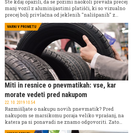
Ste kdaj opazili, da se pozimi naokoli prevaža precej
manj vozil z aluminijastimi platišči, ki so vizualno
precej bolj privlačna od jeklenih ''nališpanih'' z
okrasnimi pokrovi? Zakaj je temu tako? Zakaj
mnogo voznikov alu platišč preprosto ne preobuje v
VARNI V PROMETU
zimske gume in ali si je smiselno poleg paketa
pnevmatik – če ne uporabljate celoletnih gum –
omisliti tudi paket platišč. Vse to in še več izveste
v nadaljevanju.
Miti in resnice o pnevmatikah: vse, kar
morate vedeti pred nakupom
22. 10. 2019 10.54
Razmišljate o nakupu novih pnevmatik? Pred
nakupom se marsikomu poraja veliko vprašanj, na
katera pa si ponavadi ne znamo odgovoriti. Zato
smo se po odgovore zatekli k strokovnjaku za