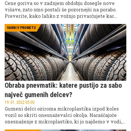
Cene goriva so v zadnjem obdobju dosegle nove
višave, zato smo postali še pozornejši na porabo.
Preverite, kako lahko z vožnjo privarčujete kar
največ bencina in istočasno poskrbite tudi za
manjše emisije.
VARNI V PROMETU
Obraba pnevmatik: katere pustijo za sabo
največ gumenih delcev?
19. 01. 2022 05.00
Gumeni delci oziroma mikroplastika izpod koles
vozil so skriti onesnaževalci okolja. Naraščajoče
onesnaženje z mikroplastiko, ki jo najdemo v vodi,
zemlji in celo v zraku, ki ga vdihujemo, že