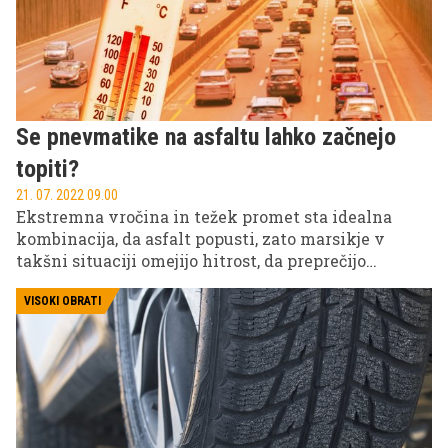
pomagate kar z avtomobilskimi tepihi.
Se pnevmatike na asfaltu lahko začnejo
topiti?
21. 07. 2022 09.00
Ekstremna vročina in težek promet sta idealna
kombinacija, da asfalt popusti, zato marsikje v
takšni situaciji omejijo hitrost, da preprečijo
deformacijo asfalta, čeprav je ta izdelan iz zelo
trdnih asfaltnih sistemov in je meja zmehčišča res
VISOKI OBRATI
visoka. Kaj pa pnevmatike? Se te lahko zaradi
visokih temperatur začnejo topiti? Če se lahko
zmehča nekaj tako trdega, kot je asfalt ...