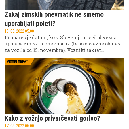
Zakaj zimskih pnevmatik ne smemo
uporabljati poleti?
18. 05. 2022 05.00
15. marec je datum, ko v Sloveniji ni več obvezna
uporaba zimskih pnevmatik (te so obvezne obutev
za vozila od 15. novembra). Vozniki takrat
množično menjajo zimske pnevmatike za letne.
Mnogi se za to odločijo nekoliko kasneje, saj zima
VISOKI OBRATI
spomladi rada še malo opleta z repom, nekateri pa
se odločijo, da bodo zimske uporabljali tudi v
toplejših mesecih. Zakaj to ni dobra ideja, izveste v
nadaljevanju.
Kako z vožnjo privarčevati gorivo?
17. 03. 2022 05.00