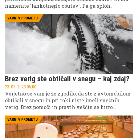
namenite 'lahkotnejšo obutev'. Pa ga sploh
nameravate preobuti?
VARNI V PROMETU
Brez verig ste obtičali v snegu – kaj zdaj?
23. 01. 2023 05.00
Verjetno se vam je že zgodilo, da ste z avtomobilom
obtičali v snegu in pri roki niste imeli snežnih
verig. Brez pomoči in pravih veščin se hitro
znajdete v na videz brezizhodnem položaju, ki pa je
z nekaj predznanja rešljiv. Že pravilna tehnika
VARNI V PROMETU
speljevanja vas lahko reši iz zagate, lahko pa si v
slogu MacGyverja naredite zasilne verige ali