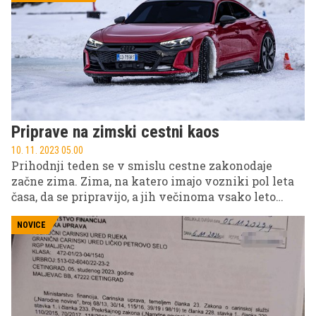
Ustrezne pnevmatike so ključnega pomena za
varno vožnjo, so sporočili iz agencije za varnost
prometa (AVP).
Priprave na zimski cestni kaos
10. 11. 2023 05.00
Prihodnji teden se v smislu cestne zakonodaje
začne zima. Zima, na katero imajo vozniki pol leta
časa, da se pripravijo, a jih večinoma vsako leto
znova preseneti in negodujejo nad cestnimi
službami in elektronskimi pomagali svojega avta,
NOVICE
namesto da bi nad svojim (ne)znanjem in zimsko
opremo vozila.