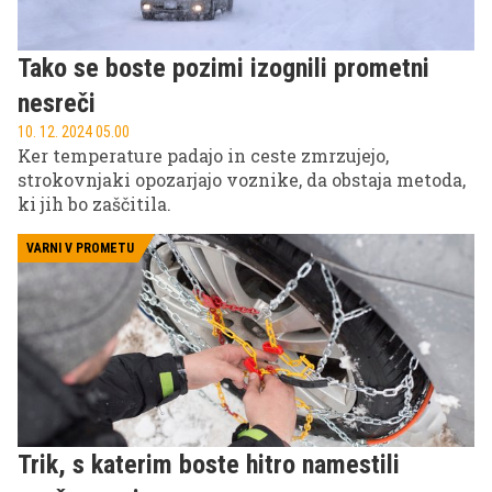
Tako se boste pozimi izognili prometni
nesreči
10. 12. 2024 05.00
Ker temperature padajo in ceste zmrzujejo,
strokovnjaki opozarjajo voznike, da obstaja metoda,
ki jih bo zaščitila.
VARNI V PROMETU
Trik, s katerim boste hitro namestili