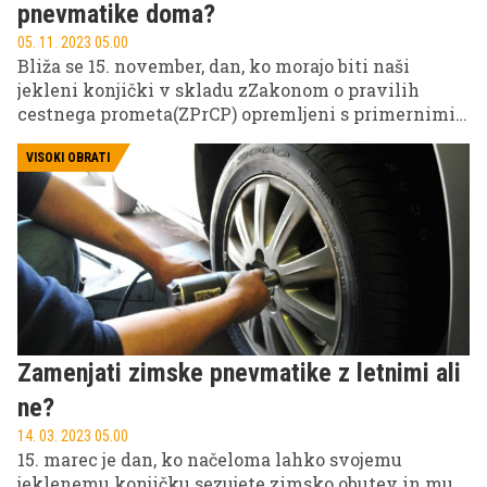
pnevmatike doma?
05. 11. 2023 05.00
Bliža se 15. november, dan, ko morajo biti naši
jekleni konjički v skladu zZakonom o pravilih
cestnega prometa(ZPrCP) opremljeni s primernimi
pnevmatikami. 29. člen veleva, da ''morajo biti
motorna in priklopna vozila med 15. novembrom in
VISOKI OBRATI
15. marcem naslednjega leta opremljena s
predpisano zimsko opremo ter primerno urejena.
Zimske razmere nastopijo, ko se ob sneženju sneg
oprijema vozišča ali je vozišče zasneženo,
zaledenelo ali poledenelo.''
Zamenjati zimske pnevmatike z letnimi ali
ne?
14. 03. 2023 05.00
15. marec je dan, ko načeloma lahko svojemu
jeklenemu konjičku sezujete zimsko obutev in mu