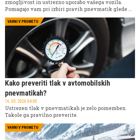
zmogljivost in ustrezno uporabo vašega vozila.
Pomagajo vam pri izbiri pravih pnevmatik glede na
vozilo, vremenske pogoje in način vožnje. Spodaj
sledi pregled najpomembnejših oznak, ki jih najdete
VARNI V PROMETU
na pnevmatikah, in njihov pomen.
Kako preveriti tlak v avtomobilskih
pnevmatikah?
16. 03. 2026 04.00
Ustrezen tlak v pnevmatikah je zelo pomemben.
Takole ga pravilno preverite.
VARNI V PROMETU