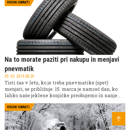
globinsko nego kože, vi pa boste jeklenega konjička
VISOKI OBRATI
'zglancali' od zunaj in od znotraj. Bodisi boste to
storili sami bodisi bo to za vas opravil avtoservis.
Na to morate paziti pri nakupu in menjavi
pnevmatik
05. 03. 2019 08.20
Tisti čas v letu, ko je treba pnevmatike (spet)
menjati, se približuje. 15. marca je namreč dan, ko
lahko naše jeklene konjičke preobujemo in nanje
montiramo letne pnevmatike oz. gume (ni pa 15.
marec tako zavezujoč kot 15. november – po
VISOKI OBRATI
slednjem datumu namreč moram uporabljati
zimsko opremo, spomladi pa to ni obvezno). Na kaj
pa moramo paziti, ko naše stare pnevmatike ne