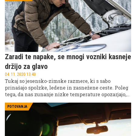
drugih storitve s področja prometa?
Zaradi te napake, se mnogi vozniki kasneje
držijo za glavo
04. 11. 2020 13.40
Tukaj so jesensko-zimske razmere, ki s sabo
prinašajo spolzke, ledene in zasnežene ceste. Poleg
tega, da nas zunanje nizke temperature opozarjajo,
da je treba avtomobil pripraviti na zimo, je med 15.
novembrom in 15. marcem v Sloveniji za vsa
POTOVANJA
motorna vozila obvezna uporaba zimske opreme.
Zagotovo pa med priprave ne spada samo menjava
pnevmatik.