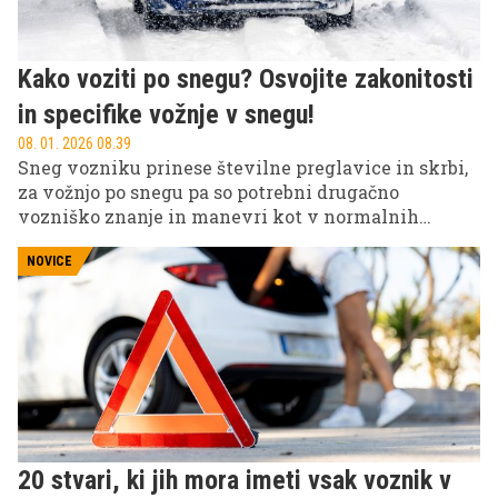
Kako voziti po snegu? Osvojite zakonitosti
in specifike vožnje v snegu!
08. 01. 2026 08.39
Sneg vozniku prinese številne preglavice in skrbi,
za vožnjo po snegu pa so potrebni drugačno
vozniško znanje in manevri kot v normalnih
razmerah.
NOVICE
20 stvari, ki jih mora imeti vsak voznik v