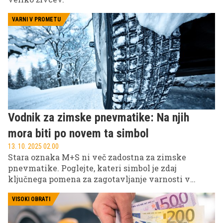
VARNI V PROMETU
Vodnik za zimske pnevmatike: Na njih
mora biti po novem ta simbol
13. 10. 2025 02.00
Stara oznaka M+S ni več zadostna za zimske
pnevmatike. Poglejte, kateri simbol je zdaj
ključnega pomena za zagotavljanje varnosti v
zimskih razmerah.
VISOKI OBRATI