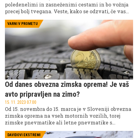
poledenelimi in zasneženimi cestami in bo vožnja
precej bolj tvegana. Veste, kako se odzvati, če vas
začne zanašati ne poledeneli ali mokri cesti?
Pravilna reakcija je lahkona koncu razlika med
VARNI V PROMETU
življenjem in smrtjo.
Od danes obvezna zimska oprema! Je vaš
avto pripravljen na zimo?
15. 11. 2023 07.00
Od 15. novembra do 15. marca je v Sloveniji obvezna
zimska oprema na vseh motornih vozilih, torej
zimske pnevmatike ali letne pnevmatike s
snežnimi verigami. V prihodnjih mesecih promet
prinaša več tveganj, zato je priprava vozila nujna.
DAVIDOVI EKSTREMI