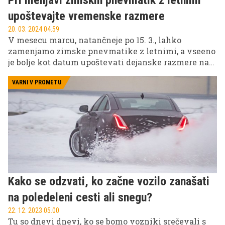
upoštevajte vremenske razmere
20. 03. 2024 04.59
V mesecu marcu, natančneje po 15. 3., lahko
zamenjamo zimske pnevmatike z letnimi, a vseeno
je bolje kot datum upoštevati dejanske razmere na
cesti. In kdaj je pravi trenutek za menjavo?
Preverite v nadaljevanju.
VARNI V PROMETU
Kako se odzvati, ko začne vozilo zanašati
na poledeleni cesti ali snegu?
22. 12. 2023 05.00
Tu so dnevi dnevi, ko se bomo vozniki srečevali s