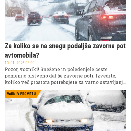
Za koliko se na snegu podaljša zavorna pot
avtomobila?
10. 01. 2026 03.00
Pozor, vozniki! Snežene in poledenjele ceste
pomenijo bistveno daljše zavorne poti. Izvedite,
koliko več prostora potrebujete za varno ustavljanje
in zakaj je tehnično brezhibno vozilo ključnega
pomena.
VARNI V PROMETU