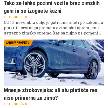
Tako se lahko pozimi vozite brez zimskih
gum in se izognete kazni
15. 11. 2019 13.06
Od 15. novembra dalje je potrebno imeti po zakonu o
pravilih cestnega prometa avtomobil opremljen z
ustrezno zimsko opremo, kar pa nujno ne pomeni
tudi zimske gume ali M+S pnevmatike s profilom
najmanj 3 milimetre.
VARNI V PROMETU
Mnenje strokovnjaka: ali alu platišča res
niso primerna za zimo?
10. 11. 2019 07.00