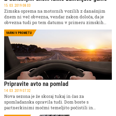
15. 03. 2019 08.03
Zimska oprema na motornih vozilih z današnjim
dnem ni več obvezna, vendar zakon določa, da je
obvezna tudi po tem datumu v primeru zimskih
vremenskih razmer. Vremenoslovci napovedujejo
sončno vreme, strokovnjaki pa kljub temu
VARNI V PROMETU
priporočajo, da še počakamo z menjavo, saj nas
vreme lahko še vedno preseneti.
Pripravite avto na pomlad
14. 03. 2019 07.32
Nova sezona je že skoraj tukaj in čas za
spomladanska opravila tudi. Dom boste s
partnerkinimi močmi temeljito počistili in
pospravili, nežnejši del populacije se bo odpravil na