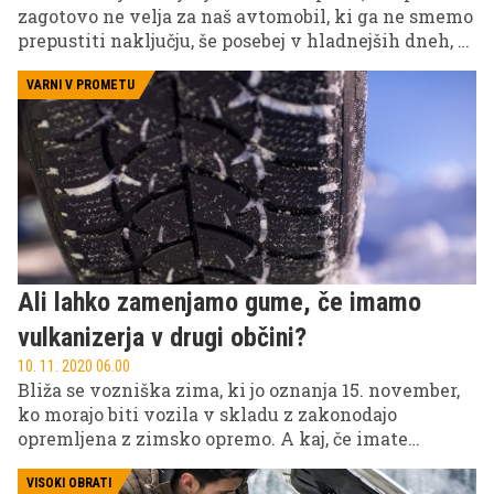
zagotovo ne velja za naš avtomobil, ki ga ne smemo
prepustiti naključju, še posebej v hladnejših dneh, ki
so pred nami. Za vas smo zbrali nekaj napotkov,
kako ga lahko kar najbolje pripravite na zimske
VARNI V PROMETU
razmere.
Ali lahko zamenjamo gume, če imamo
vulkanizerja v drugi občini?
10. 11. 2020 06.00
Bliža se vozniška zima, ki jo oznanja 15. november,
ko morajo biti vozila v skladu z zakonodajo
opremljena z zimsko opremo. A kaj, če imate
vulkanizerja v drugi občini? Kako je s prehajanjem
občinskim meja za obisk le-tega in opravljanjem
VISOKI OBRATI