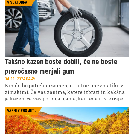
VISOKI OBRATI
Takšno kazen boste dobili, če ne boste
pravočasno menjali gum
04. 11. 2024 04.45
Kmalu bo potrebno zamenjati letne pnevmatike z
zimskimi. Če vas zanima, katere izbrati in kakšna
je kazen, če vas policija ujame, ker tega niste uspeli
storiti pravočasno, berite naprej.
VARNI V PROMETU