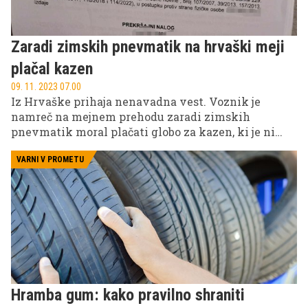
Zaradi zimskih pnevmatik na hrvaški meji
plačal kazen
09. 11. 2023 07.00
Iz Hrvaške prihaja nenavadna vest. Voznik je
namreč na mejnem prehodu zaradi zimskih
pnevmatik moral plačati globo za kazen, ki je ni
poznal. Jo poznate vi?
VARNI V PROMETU
Hramba gum: kako pravilno shraniti