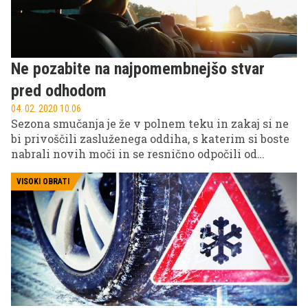
Ne pozabite na najpomembnejšo stvar
pred odhodom
04. 02. 2020 10.06
Sezona smučanja je že v polnem teku in zakaj si ne
bi privoščili zasluženega oddiha, s katerim si boste
nabrali novih moči in se resnično odpočili od
vsakodnevnih obveznosti. Torej, kaj potrebujete za
brezskrbne počitniške dni?
VISOKI OBRATI