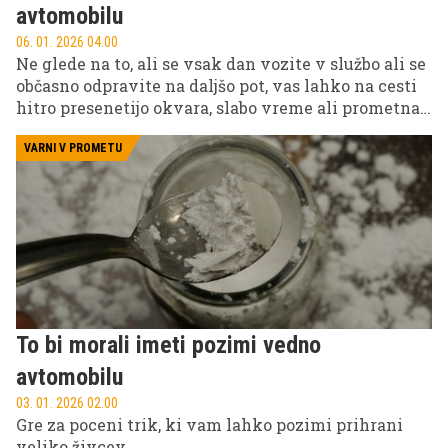
avtomobilu
06. 01. 2026 04.00
Ne glede na to, ali se vsak dan vozite v službo ali se
občasno odpravite na daljšo pot, vas lahko na cesti
hitro presenetijo okvara, slabo vreme ali prometna
nesreča. Kot opozarjajo prometni strokovnjaki,
razlika med neprijetno izkušnjo in resnim zapletom
VARNI V PROMETU
pogosto ni sreča, temveč pripravljenost.
To bi morali imeti pozimi vedno
avtomobilu
03. 01. 2026 02.00
Gre za poceni trik, ki vam lahko pozimi prihrani
veliko živcev.