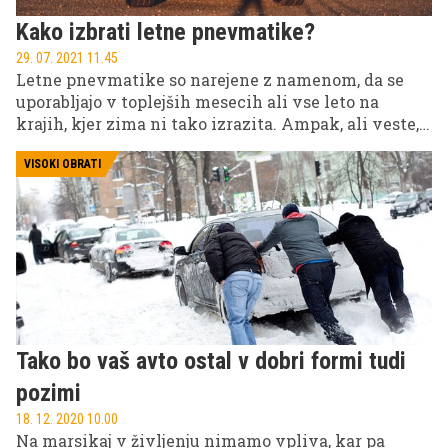
Kako izbrati letne pnevmatike?
29. 07. 2021 11.45
Letne pnevmatike so narejene z namenom, da se
uporabljajo v toplejših mesecih ali vse leto na
krajih, kjer zima ni tako izrazita. Ampak, ali veste,
kako izbrati najboljše?
VISOKI OBRATI
Tako bo vaš avto ostal v dobri formi tudi
pozimi
18. 12. 2020 10.00
Na marsikaj v življenju nimamo vpliva, kar pa