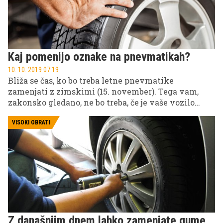
Kaj pomenijo oznake na pnevmatikah?
10. 10. 2019 07.19
Bliža se čas, ko bo treba letne pnevmatike
zamenjati z zimskimi (15. november). Tega vam,
zakonsko gledano, ne bo treba, če je vaše vozilo
obuto v pnevmatike z oznako M+S. Pa veste, kaj
pomenijo druge oznake na pnevmatikah in zakaj bi
VISOKI OBRATI
jih morali poznati?
Z današnjim dnem lahko zamenjate gume