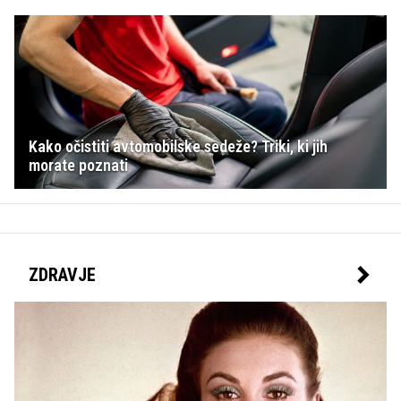
Kako očistiti avtomobilske sedeže? Triki, ki jih
morate poznati
ZDRAVJE