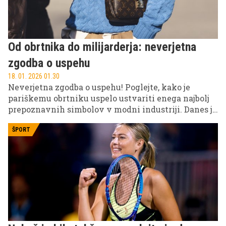
Od obrtnika do milijarderja: neverjetna
zgodba o uspehu
18. 01. 2026 01.30
Neverjetna zgodba o uspehu! Poglejte, kako je
pariškemu obrtniku uspelo ustvariti enega najbolj
prepoznavnih simbolov v modni industriji. Danes je
tako znan, da ga prepoznajo tudi tisti, ki mode sploh
ne spremljajo.
ŠPORT