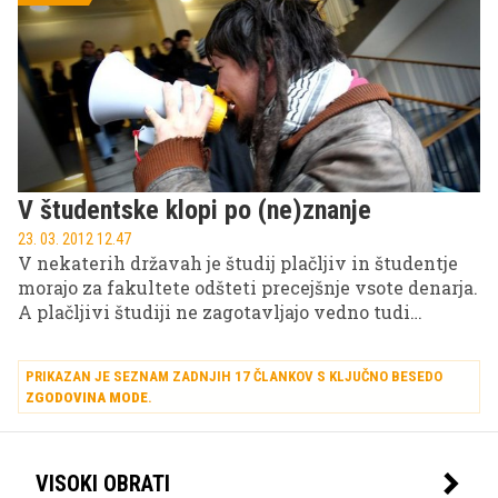
V študentske klopi po (ne)znanje
23. 03. 2012 12.47
V nekaterih državah je študij plačljiv in študentje
morajo za fakultete odšteti precejšnje vsote denarja.
A plačljivi študiji ne zagotavljajo vedno tudi
kakovosti.
PRIKAZAN JE SEZNAM ZADNJIH 17 ČLANKOV S KLJUČNO BESEDO
ZGODOVINA MODE
.
VISOKI OBRATI