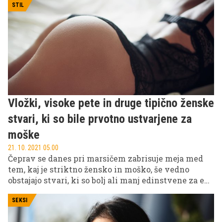
katerih nobena garberoba zares ni popolna. Kot
STIL
boste hitro ugotovili, so bila vojna in delovna
oblačila pogost navdih za modne smernice.
Vložki, visoke pete in druge tipično ženske
stvari, ki so bile prvotno ustvarjene za
moške
21. 10. 2021 05.00
Čeprav se danes pri marsičem zabrisuje meja med
tem, kaj je striktno žensko in moško, še vedno
obstajajo stvari, ki so bolj ali manj edinstvene za en
spol. A marsikaj, kar danes uporabljajo ženske, je
bilo prvotno namenjeno oz. ustvarjeno za moške.
SEKSI