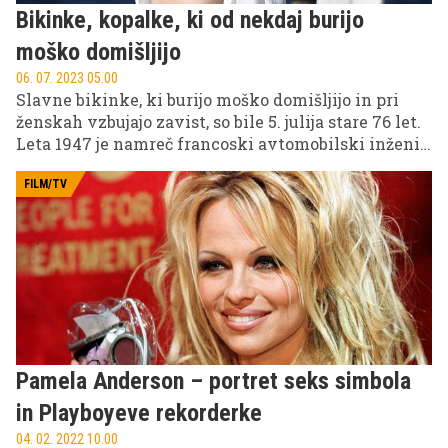
Bikinke, kopalke, ki od nekdaj burijo
moško domišljijo
06. 07. 2023 05.00
Slavne bikinke, ki burijo moško domišljijo in pri
ženskah vzbujajo zavist, so bile 5. julija stare 76 let.
Leta 1947 je namreč francoski avtomobilski inženir
in modni kreator Louis Rard predstavil to tedaj zelo
drzno, danes pa nepogrešljivo poletno opravo, ki
FILM/TV
ima v svetu mode kultni status.
Pamela Anderson – portret seks simbola
in Playboyeve rekorderke
04. 02. 2022 10.00