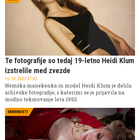
moške modne dodatke, kakšna je njihova
zgodovina in kateri kosi ne smejo manjkati v
moškem modnem arzenalu, izveste v nadaljevanju.
Te fotografije so tedaj 19-letno Heidi Klum
izstrelile med zvezde
16. 10. 2023 07.00
Nemška manekenka in model Heidi Klum je delila
arhivske fotografije, s katerimi se je prijavila na
modno tekmovanje leta 1992.
SKRIVNOSTI