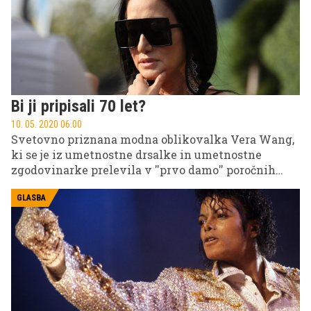
Bi ji pripisali 70 let?
10. 05. 2020 06.00
Svetovno priznana modna oblikovalka Vera Wang,
ki se je iz umetnostne drsalke in umetnostne
zgodovinarke prelevila v ''prvo damo'' poročnih
oblek, danes šteje častitljivih 70 let, a po njenem
videzu sodeč, bi ji pripisali polovico manj. Kdo je
GLASBA
ženska, ki je spila eliksir mladosti in se ne stara?