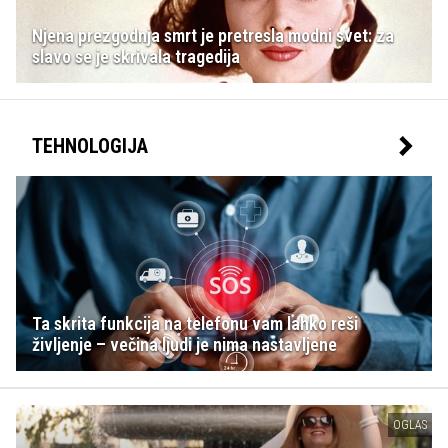
Njena prezgodnja smrt je pretresla modni svet: za
slavo se je skrivala tragedija
TEHNOLOGIJA
Ta skrita funkcija na telefonu vam lahko reši
življenje – večina ljudi je nima nastavljene
OGLAS