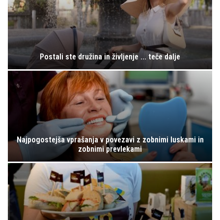
Postali ste družina in življenje ... teče dalje
Najpogostejša vprašanja v povezavi z zobnimi luskami in
zobnimi prevlekami