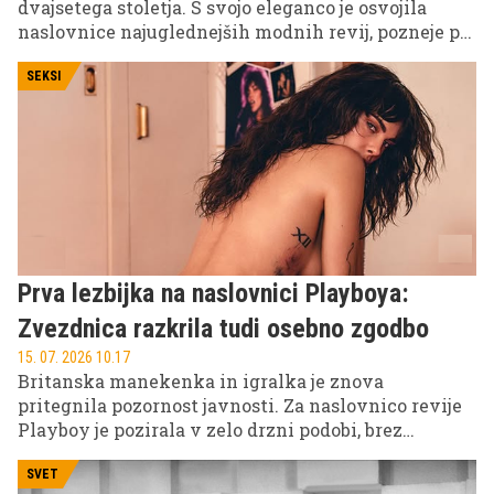
dvajsetega stoletja. S svojo eleganco je osvojila
naslovnice najuglednejših modnih revij, pozneje pa
ustanovila eno najvplivnejših manekenskih
agencij na svetu. Toda za uspehom se je skrivala
SEKSI
zgodba, polna preizkušenj, osebnih izgub in bolezni,
ki je njeno življenje končala veliko prezgodaj.
Prva lezbijka na naslovnici Playboya:
Zvezdnica razkrila tudi osebno zgodbo
15. 07. 2026 10.17
Britanska manekenka in igralka je znova
pritegnila pozornost javnosti. Za naslovnico revije
Playboy je pozirala v zelo drzni podobi, brez
spodnjega perila in v oprijetem korzetu, ob tem pa
postala prva odkrito lezbična ženska na tiskani
SVET