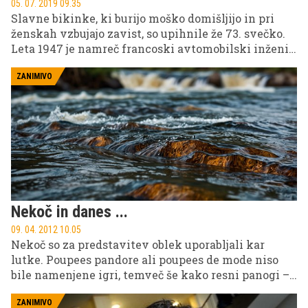
05. 07. 2019 09.35
Slavne bikinke, ki burijo moško domišljijo in pri
ženskah vzbujajo zavist, so upihnile že 73. svečko.
Leta 1947 je namreč francoski avtomobilski inženir
in modni kreator Louis Réard predstavil to tedaj
zelo drzno, danes pa nepogrešljivo poletno opravo,
ZANIMIVO
ki ima v svetu mode kultni status.
Nekoč in danes ...
09. 04. 2012 10.05
Nekoč so za predstavitev oblek uporabljali kar
lutke. Poupees pandore ali poupees de mode niso
bile namenjene igri, temveč še kako resni panogi –
modnemu oblikovanju.
ZANIMIVO