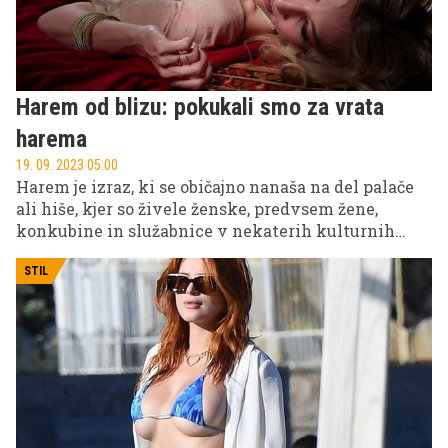
Harem od blizu: pokukali smo za vrata
harema
19. 09. 2023 05.00
Harem je izraz, ki se običajno nanaša na del palače
ali hiše, kjer so živele ženske, predvsem žene,
konkubine in služabnice v nekaterih kulturnih
kontekstih. Ta koncept je tesno povezan z
zgodovino in kulturami bližnjega vzhoda,
STIL
predvsem otomanskega imperija.