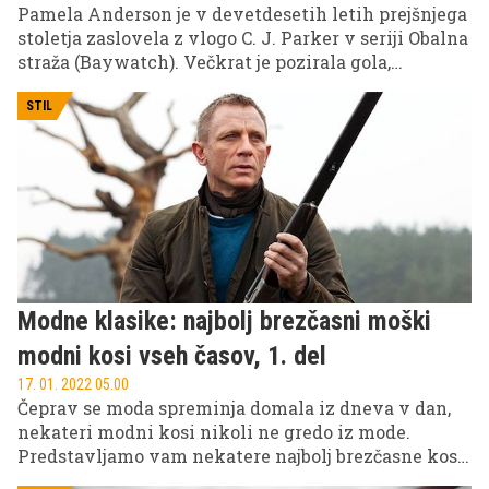
Pamela Anderson je v devetdesetih letih prejšnjega
stoletja zaslovela z vlogo C. J. Parker v seriji Obalna
straža (Baywatch). Večkrat je pozirala gola,
zaznamoval pa jo je tudi domač posnetek, okoli
katerega so nedavno posneli celo TV-serijo Pam &
STIL
Tommy, v kateri se je v vlogo atomske blondinke in
nekdaj najbolj oblegane reševalke iz vode v rdečih
enodelnih kopalkah prelevila Lily James. Seks
ikona devetdesetih se je nedavno že petič ločila,
potem ko je po 13 mesecih zakona vložila zahtevo
za razvezo od svojega bivšega varnostnika Dana
Hayhursta, s katerim sta se zbližala v začetku
pandemije covida-19. Zaslovela je kot svetlolaska,
Modne klasike: najbolj brezčasni moški
rodila pa se je kot rjavolaska.
modni kosi vseh časov, 1. del
17. 01. 2022 05.00
Čeprav se moda spreminja domala iz dneva v dan,
nekateri modni kosi nikoli ne gredo iz mode.
Predstavljamo vam nekatere najbolj brezčasne kose
za moške, s katerimi ne boste nikoli zgrešili in brez