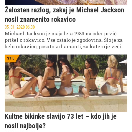
Žalosten razlog, zakaj je Michael Jackson
nosil znamenito rokavico
05. 01. 2020 06.00
Michael Jackson je maja leta 1983 na oder prvič
prišel z rokavico. Vse ostalo je zgodovina. Šlo je za
belo rokavico, posuto z diamanti, za katero je večina
prepričana, da jo je nosil kot modni dodatek. Pa ni
bilo tako. Resnica je precej žalostna.
STIL
Kultne bikinke slavijo 73 let – kdo jih je
nosil najbolje?