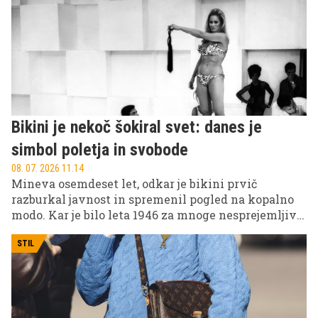
naslovnici te kultne revije.
Bikini je nekoč šokiral svet: danes je
simbol poletja in svobode
08. 07. 2026 11.14
Mineva osemdeset let, odkar je bikini prvič
razburkal javnost in spremenil pogled na kopalno
modo. Kar je bilo leta 1946 za mnoge nesprejemljivo,
danes velja za enega najbolj prepoznavnih modnih
kosov na svetu. Njegova zgodba pa ni le zgodba o
STIL
modi, temveč tudi o družbenih spremembah,
svobodi in samozavesti.