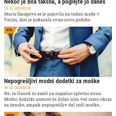
Nekoč je bila takšna, a poglejte jo danes
13. 03. 2024 03.00
Maria Šarapova se je pojavila na tednu mode v
Parizu, kjer je pokazala svojo novo podobo.
STIL
Nepogrešljivi modni dodatki za moške
08. 02. 2024 04.38
Ne, ta članek ni zašel na napačno spletno stran.
Modni dodatki namreč že dolgo niso več samo okras
za ženske, ampak nepogrešljiv del tudi moške
garderobe. Kateri sodijo med najbolj priljubljene
SEKSI