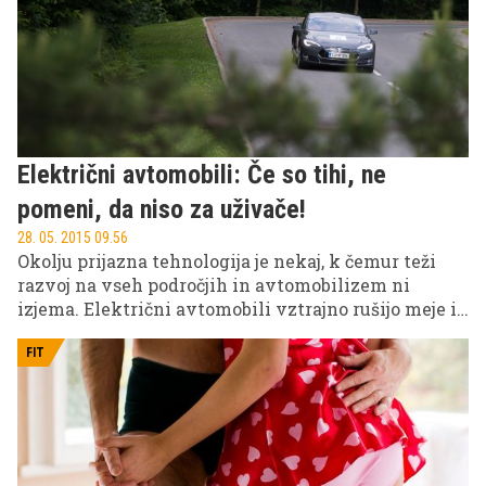
Električni avtomobili: Če so tihi, ne
pomeni, da niso za uživače!
28. 05. 2015 09.56
Okolju prijazna tehnologija je nekaj, k čemur teži
razvoj na vseh področjih in avtomobilizem ni
izjema. Električni avtomobili vztrajno rušijo meje in
z novimi produkti podjetja na cestišča pošiljajo vse
bolj zmogljiva električna vozila. Ravno te dni smo
FIT
lahko priča hitrostni preizkušnji, na kateri se bodo
med seboj pomerili vozniki električnih
avtomobilov.