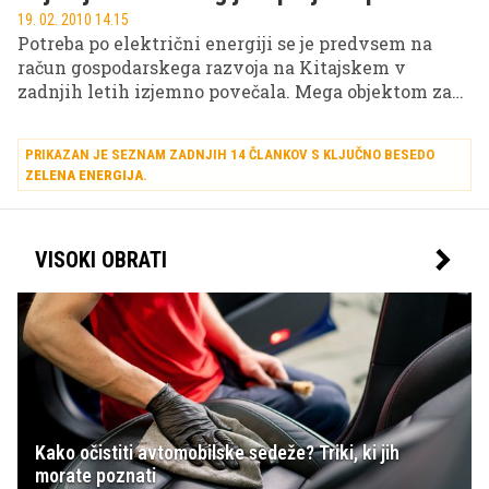
19. 02. 2010 14.15
Potreba po električni energiji se je predvsem na
račun gospodarskega razvoja na Kitajskem v
zadnjih letih izjemno povečala. Mega objektom za
pridobivanje električne energije po vsem svetu se
bodo v prihodnosti pridružili novi, še bolj ekološko
PRIKAZAN JE SEZNAM ZADNJIH 14 ČLANKOV S KLJUČNO BESEDO
naravnani.
ZELENA ENERGIJA
.
VISOKI OBRATI
Kako očistiti avtomobilske sedeže? Triki, ki jih
morate poznati