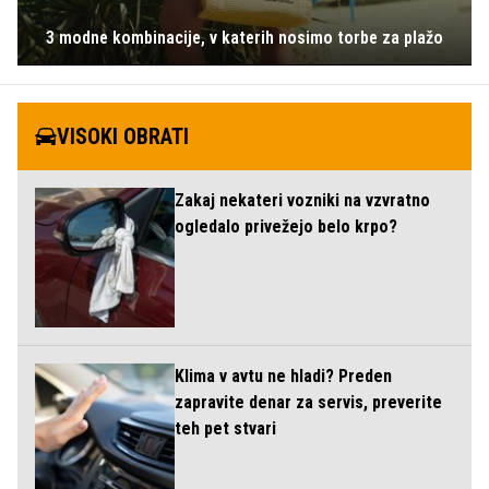
3 modne kombinacije, v katerih nosimo torbe za plažo
VISOKI OBRATI
Zakaj nekateri vozniki na vzvratno
ogledalo privežejo belo krpo?
Klima v avtu ne hladi? Preden
zapravite denar za servis, preverite
teh pet stvari