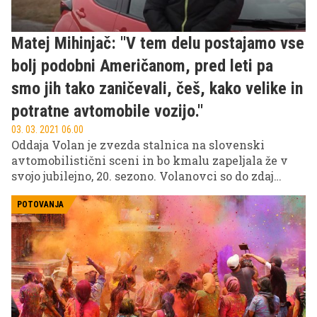
zelo učinkovita, kot ste morda mislili. E-avtomobili
v resnici malo, če sploh kaj v primerjavi z drugimi
Matej Mihinjač: ''V tem delu postajamo vse
vrstami pogona, pripomorejo k občutnemu
zmanjšanju izpustov toplogrednih plinov v okolje.
bolj podobni Američanom, pred leti pa
smo jih tako zaničevali, češ, kako velike in
potratne avtomobile vozijo.''
03. 03. 2021 06.00
Oddaja Volan je zvezda stalnica na slovenski
avtomobilistični sceni in bo kmalu zapeljala že v
svojo jubilejno, 20. sezono. Volanovci so do zdaj
preizkusili malo morje vozil, marsikomu s svojim
testi in nasveti olajšali izbiro pravega vozila za
POTOVANJA
nakup, za njimi pa je tudi marsikatera zabavna
prigoda. Pred prvimi odpeljanimi kilometri v novi
sezoni smo se pogovarjali z Matejem Mihinjačem, ki
priznava, da čeprav kot ljubitelj avtomobilov
opravlja sanjsko služba, vedno ni vse tako zelo
sanjsko. A v isti sapi dodaja, da se vsem smeji, ko
pride v uredništvo kakšen res hiter avtomobil. Z