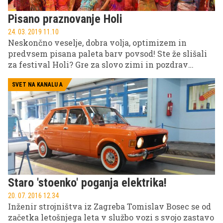
njim smo med drugim razpredali o tem, kaj stoji na
Pisano praznovanje Holi
poti električnim vozilom, kako izbrati pravi avto za
vas, ugotavljali, da Slovenci po nakupnih navadah
24. 03. 2019 11.10
Neskončno veselje, dobra volja, optimizem in
vse bolj postajamo podobni Američanom, Matej pa je
predvsem pisana paleta barv povsod! Ste že slišali
spregovoril tudi o svoji nenavadni želji, ko gre za
za festival Holi? Gre za slovo zimi in pozdrav
sanjsko vozilo, ki si ga nekoč želel testirati.
pomladi, predstavlja nove začetke in zmago
dobrega nad slabim. Če imate v načrtu potovanje v
SVET NA KANALU A
Indijo, potem vam predlagamo, da jo obiščite v času
Holija. Če pa se vam zdi to predaleč, naj vas
razveselimo z novico, da lahko Holi praznujete tudi
v naši neposredni bližini.
Staro 'stoenko' poganja elektrika!
20. 07. 2016 12.34
Inženir strojništva iz Zagreba Tomislav Bosec se od
začetka letošnjega leta v službo vozi s svojo zastavo