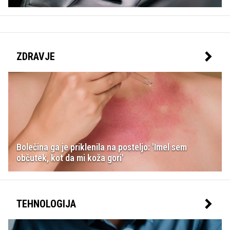
ZDRAVJE
Bolečina ga je priklenila na posteljo: 'Imel sem
občutek, kot da mi koža gori'
TEHNOLOGIJA