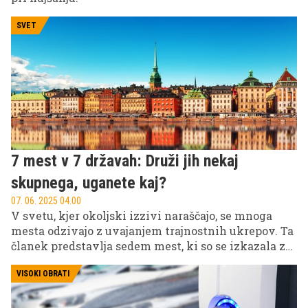
SVET
7 mest v 7 državah: Druži jih nekaj
skupnega, uganete kaj?
07. 06. 2025 04.00
V svetu, kjer okoljski izzivi naraščajo, se mnoga
mesta odzivajo z uvajanjem trajnostnih ukrepov. Ta
članek predstavlja sedem mest, ki so se izkazala za
zgled pri ohranjanju okolja. Odkrijte, kako ta mesta
ustvarjajo boljšo prihodnost za vse.
VISOKI OBRATI