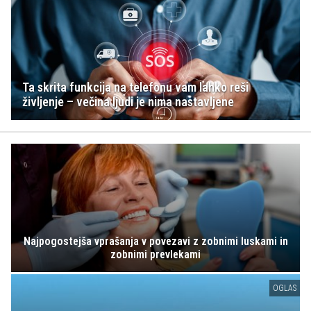
Ta skrita funkcija na telefonu vam lahko reši
življenje – večina ljudi je nima nastavljene
Najpogostejša vprašanja v povezavi z zobnimi luskami in
zobnimi prevlekami
OGLAS