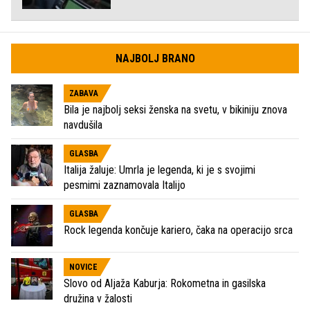
NAJBOLJ BRANO
ZABAVA
Bila je najbolj seksi ženska na svetu, v bikiniju znova
navdušila
GLASBA
Italija žaluje: Umrla je legenda, ki je s svojimi
pesmimi zaznamovala Italijo
GLASBA
Rock legenda končuje kariero, čaka na operacijo srca
NOVICE
Slovo od Aljaža Kaburja: Rokometna in gasilska
družina v žalosti