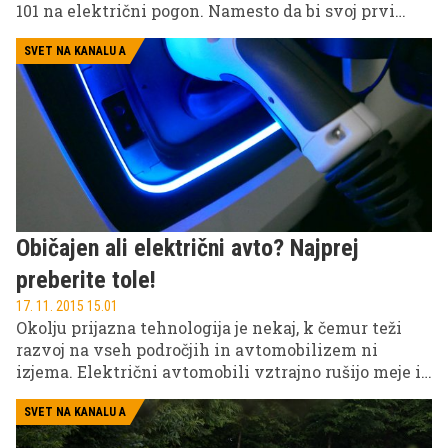
101 na električni pogon. Namesto da bi svoj prvi
avtomobil odpeljal na odpad, se je odločil, da bo
stoenko preuredil v električni avtomobil. Z njim
SVET NA KANALU A
lahko trenutno brez polnjenja prevozi največ 40
kilometrov.
Običajen ali električni avto? Najprej
preberite tole!
17. 11. 2015 15.01
Okolju prijazna tehnologija je nekaj, k čemur teži
razvoj na vseh področjih in avtomobilizem ni
izjema. Električni avtomobili vztrajno rušijo meje in
z novimi produkti podjetja na cestišča pošiljajo vse
bolj zmogljiva električna vozila.
SVET NA KANALU A