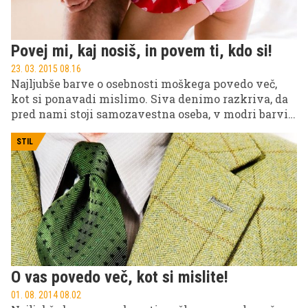
Povej mi, kaj nosiš, in povem ti, kdo si!
23. 03. 2015 08.16
Najljubše barve o osebnosti moškega povedo več,
kot si ponavadi mislimo. Siva denimo razkriva, da
pred nami stoji samozavestna oseba, v modri barvi
pa se nam bo predstavil zaščitniški in zanesljiv
partner.
STIL
O vas povedo več, kot si mislite!
01. 08. 2014 08.02