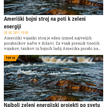
Ameriški bojni stroj na poti k zeleni
energiji
20. 05. 2011 10.00
Ameriški vojaški stroj je eden izmed največjih
porabnikov nafte v državi. Za vsak premik tisočih
vojakov, tankov in bojnih ladij Amerika porabi na
stotine milijonov dolarjev nafte, hkrati pa tudi
močno onesnažuje okolje.
TOP 10
Najbolj zeleni energijski projekti po svetu