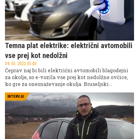
Temna plat elektrike: električni avtomobili
vse prej kot nedolžni
04. 05. 2022 05.00
Čeprav naj bi bili električni avtomobili blagodejni
za okolje, so e-vozila vse prej kot nedolžne ovčice,
ko gre za onesnaževanje okolja. Bruseljski
greenNCAP je namreč razkril temne plati elektrike,
in sicer na podlagi nove metodologije merjenja
INTERVJU
emisij ogljičnega odtisa jeklenih konjičkov. Ta je
pokazala, da pogosto vlečemo prehitre in preveč
poenostavljene zaključke in da ni vse tako zelo črno
belo, kot se zdi. Noben avto v resnici ne deluje z
ničnimi emisijami. Elektrifikacija avtomobilov
skozi prizmo varovanja okolja tako sploh ni tako