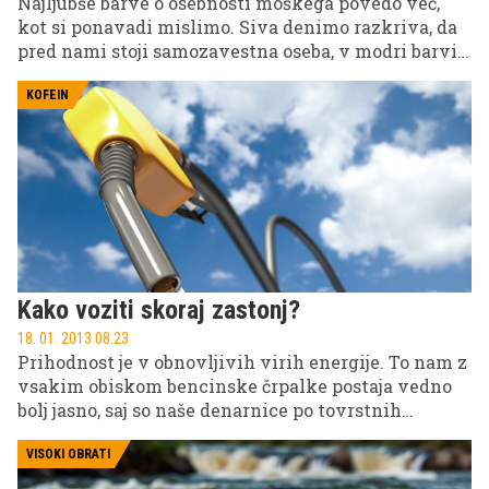
Najljubše barve o osebnosti moškega povedo več,
kot si ponavadi mislimo. Siva denimo razkriva, da
pred nami stoji samozavestna oseba, v modri barvi
pa se nam bo predstavil zaščitniški in zanesljiv
partner.
KOFEIN
Kako voziti skoraj zastonj?
18. 01. 2013 08.23
Prihodnost je v obnovljivih virih energije. To nam z
vsakim obiskom bencinske črpalke postaja vedno
bolj jasno, saj so naše denarnice po tovrstnih
podvigih vedno tanjše. Ne boste verjeli, a obeta se
nam bolj svetla prihodnost.
VISOKI OBRATI