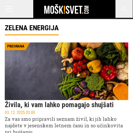
ZELENA ENERGIJA
PREHRANA
Živila, ki vam lahko pomagajo shujšati
03. 12. 2025 03.00
Za vas smo pripravili seznam živil, ki jih lahko
najdete v jesenskem letnem času in so učinkovita
pri hujšanju.