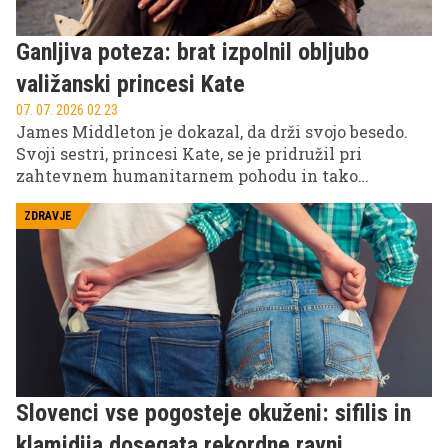
Ganljiva poteza: brat izpolnil obljubo
valižanski princesi Kate
07. 07. 2026 02.23
James Middleton je dokazal, da drži svojo besedo.
Svoji sestri, princesi Kate, se je pridružil pri
zahtevnem humanitarnem pohodu in tako
simbolično uresničil obljubo, ki ji jo je dal v najtežjih
trenutkih med njenim zdravljenjem.
ZDRAVJE
Slovenci vse pogosteje okuženi: sifilis in
klamidija dosegata rekordne ravni