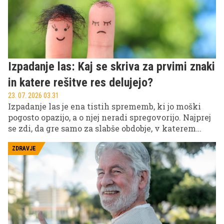
brez razloga, še redkeje pa se kronična bolečina reši
tako, da jo dovolj dolgo ignorirate.
Izpadanje las: Kaj se skriva za prvimi znaki
in katere rešitve res delujejo?
23. 07. 2026 03.31
Izpadanje las je ena tistih sprememb, ki jo moški
pogosto opazijo, a o njej neradi spregovorijo. Najprej
se zdi, da gre samo za slabše obdobje, v katerem
moški opažajo nekaj več las na blazini ali nekoliko
višjo čelno linijo. Za tem pa nastopi trenutek, ko
ZDRAVJE
postane jasno, da se nekaj res spreminja, in takrat se
pogosto začne kaotično iskanje rešitev: šamponi,
olja, vitamini, masaže, serumi, nasveti s forumov in
obljube, ki zvenijo skoraj predobro, da bi bile
resnične.