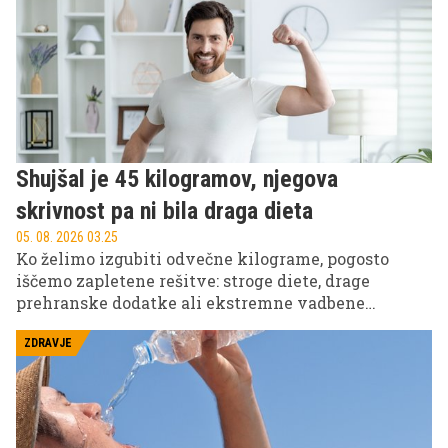
poostrile opozorila za kopalce.
Shujšal je 45 kilogramov, njegova
skrivnost pa ni bila draga dieta
05. 08. 2026 03.25
Ko želimo izgubiti odvečne kilograme, pogosto
iščemo zapletene rešitve: stroge diete, drage
prehranske dodatke ali ekstremne vadbene
programe. A zgodba 46-letnega Britanca Adama
Juniperja dokazuje, da je včasih največja
ZDRAVJE
sprememba precej bolj preprosta.