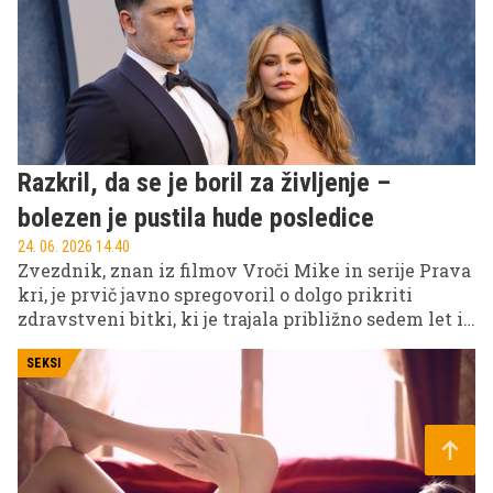
zelo kratkem času.
Razkril, da se je boril za življenje –
bolezen je pustila hude posledice
24. 06. 2026 14.40
Zvezdnik, znan iz filmov Vroči Mike in serije Prava
kri, je prvič javno spregovoril o dolgo prikriti
zdravstveni bitki, ki je trajala približno sedem let in
vključevala resne avtoimunske bolezni ter
operacijo, ki mu je rešila življenje.
SEKSI