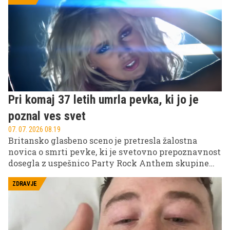
Pri komaj 37 letih umrla pevka, ki jo je
poznal ves svet
07. 07. 2026 08.19
Britansko glasbeno sceno je pretresla žalostna
novica o smrti pevke, ki je svetovno prepoznavnost
dosegla z uspešnico Party Rock Anthem skupine
LMFAO. Umrla je pri komaj 37 letih, njena smrt pa je
sprožila številne odzive glasbenih kolegov in
ZDRAVJE
oboževalcev po vsem svetu.