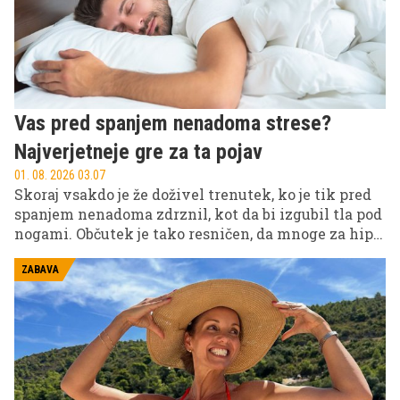
spremembo navad?
Vas pred spanjem nenadoma strese?
Najverjetneje gre za ta pojav
01. 08. 2026 03.07
Skoraj vsakdo je že doživel trenutek, ko je tik pred
spanjem nenadoma zdrznil, kot da bi izgubil tla pod
nogami. Občutek je tako resničen, da mnoge za hip
preplavi panika, nato pa se zbudijo in ugotovijo, da
ležijo varno v postelji. Čeprav se zdi nenavadno, je
ZABAVA
ta pojav veliko pogostejši, kot si večina predstavlja.