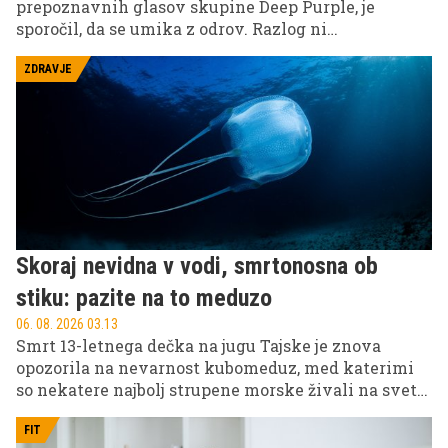
prepoznavnih glasov skupine Deep Purple, je
sporočil, da se umika z odrov. Razlog ni
pomanjkanje ustvarjalnega zagona, temveč
zdravstveno stanje. Zdravniki so mu po vrsti
ZDRAVJE
pregledov priporočili novo operacijo srca, zato je
nastopanje postavil na stranski tir.
Skoraj nevidna v vodi, smrtonosna ob
stiku: pazite na to meduzo
06. 08. 2026 03.13
Smrt 13-letnega dečka na jugu Tajske je znova
opozorila na nevarnost kubomeduz, med katerimi
so nekatere najbolj strupene morske živali na svetu.
Dečka je med plavanjem pri plaži Ban Fai Tha
opekla ta nevarna meduza, zaradi česar so oblasti
FIT