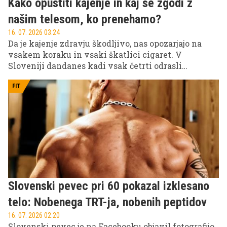
Kako opustiti kajenje in kaj se zgodi z
našim telesom, ko prenehamo?
16. 07. 2026 03.24
Da je kajenje zdravju škodljivo, nas opozarjajo na
vsakem koraku in vsaki škatlici cigaret. V
Sloveniji dandanes kadi vsak četrti odrasli
Slovenec. Opustitev te grde razvade, ki ubija počasi,
prinaša številne koristi za zdravje v vseh
FIT
starostnih obdobjih. Kaj je skrivnost tistih, ki so
nehali kaditi? Večina nekdanjih kadilcev vam bo
povedala, da so vsaj enkrat neuspešno poskusili reči
kajenju 'ne'. Zato ne gre obupati po prvem poskusu.
Slovenski pevec pri 60 pokazal izklesano
telo: Nobenega TRT-ja, nobenih peptidov
16. 07. 2026 02.20
Slovenski pevec je na Facebooku objavil fotografijo,