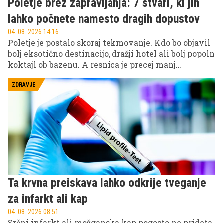
Poletje brez zapravljanja: 7 stvari, ki jih
lahko počnete namesto dragih dopustov
04. 08. 2026 14.16
Poletje je postalo skoraj tekmovanje. Kdo bo objavil
bolj eksotično destinacijo, dražji hotel ali bolj popoln
koktajl ob bazenu. A resnica je precej manj
instagramovska: najboljši poletni spomini pogosto
ne nastanejo na drugem koncu sveta, ampak precej
ZDRAVJE
bližje domu.
Ta krvna preiskava lahko odkrije tveganje
za infarkt ali kap
04. 08. 2026 08.51
Srčni infarkt ali možganska kap pogosto ne prideta