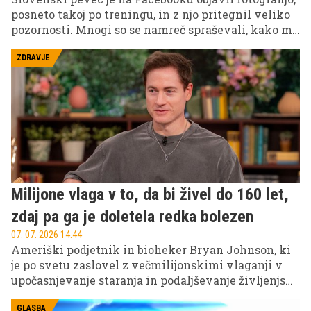
posneto takoj po treningu, in z njo pritegnil veliko
pozornosti. Mnogi so se namreč spraševali, kako mu
pri 60 letih uspeva ohranjati tako izklesano
postavo.
ZDRAVJE
Milijone vlaga v to, da bi živel do 160 let,
zdaj pa ga je doletela redka bolezen
07. 07. 2026 14.44
Ameriški podjetnik in bioheker Bryan Johnson, ki
je po svetu zaslovel z večmilijonskimi vlaganji v
upočasnjevanje staranja in podaljševanje življenjske
dobe, je razkril, da so mu zdravniki diagnosticirali
redko avtoimunsko bolezen.
GLASBA