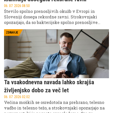
06. 07. 2026 08.50
Število spolno prenosljivih okužb v Evropi in
Sloveniji dosega rekordne ravni. Strokovnjaki
opozarjajo, da so bakterijske spolno prenosljive
okužbe, kot sta gonoreja in sifilis, v zadnjih letih v
strmem porastu, med glavnimi razlogi pa
ZDRAVJE
izpostavljajo vse manjšo uporabo kondomov.
Ta vsakodnevna navada lahko skrajša
življenjsko dobo za več let
06. 07. 2026 02.02
Večina moških se osredotoča na prehrano, telesno
vadbo in telesno težo, a strokovnjaki opozarjajo na