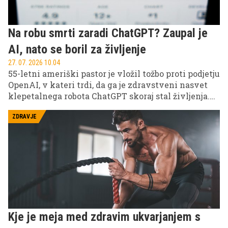
Na robu smrti zaradi ChatGPT? Zaupal je
AI, nato se boril za življenje
27. 07. 2026 10.04
55-letni ameriški pastor je vložil tožbo proti podjetju
OpenAI, v kateri trdi, da ga je zdravstveni nasvet
klepetalnega robota ChatGPT skoraj stal življenja.
Po njegovih navedbah ga je umetna inteligenca več
tednov odvračala od obiska zdravnika, čeprav je
ZDRAVJE
kazal simptome resnega zdravstvenega zapleta.
Kje je meja med zdravim ukvarjanjem s