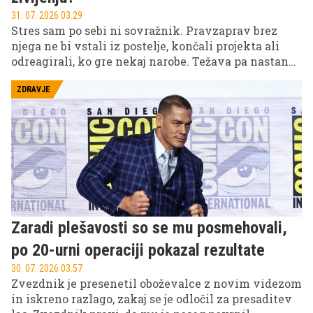
31. 07. 2026 03.29
Stres sam po sebi ni sovražnik. Pravzaprav brez
njega ne bi vstali iz postelje, končali projekta ali
odreagirali, ko gre nekaj narobe. Težava pa nastane,
ko stres ni več le kratkotrajen odziv telesa na izziv,
ampak postane bazično stanje vašega živčnega
ZDRAVJE
sistema – ko se že zjutraj zbudite napeti in ko niti
počitek več ne sprosti vašega telesa.
Zaradi plešavosti so se mu posmehovali,
po 20-urni operaciji pokazal rezultate
30. 07. 2026 03.57
Zvezdnik je presenetil oboževalce z novim videzom
in iskreno razlago, zakaj se je odločil za presaditev