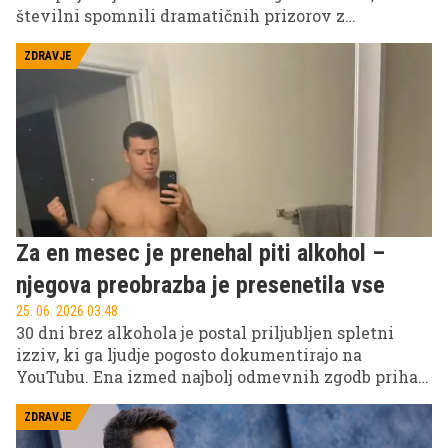
številni spomnili dramatičnih prizorov z
evropskega prvenstva leta 2021. Tokrat je
pomembno vlogo odigral vsadni kardioverter-
ZDRAVJE
defibrilator (ICD), naprava, ki je namenjena zaščiti
bolnikov pred življenjsko nevarnimi motnjami
srčnega ritma.
Za en mesec je prenehal piti alkohol –
njegova preobrazba je presenetila vse
25. 06. 2026 03.48
30 dni brez alkohola je postal priljubljen spletni
izziv, ki ga ljudje pogosto dokumentirajo na
YouTubu. Ena izmed najbolj odmevnih zgodb prihaja
od ameriškega ustvarjalca vsebin, ki je svoj
enomesečni eksperiment delil z oboževalci in
ZDRAVJE
pokazal, kako se lahko telo in počutje spremenita v