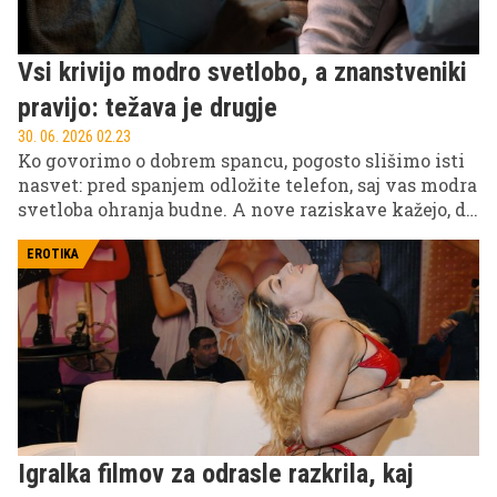
Vsi krivijo modro svetlobo, a znanstveniki
pravijo: težava je drugje
30. 06. 2026 02.23
Ko govorimo o dobrem spancu, pogosto slišimo isti
nasvet: pred spanjem odložite telefon, saj vas modra
svetloba ohranja budne. A nove raziskave kažejo, da
je zgodba nekoliko bolj zapletena.
EROTIKA
Igralka filmov za odrasle razkrila, kaj