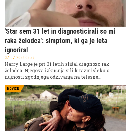
'Star sem 31 let in diagnosticirali so mi
raka želodca': simptom, ki ga je leta
ignoriral
07. 07. 2026 02.59
Harry Large je pri 31 letih slišal diagnozo rak
želodca. Njegova izkušnja sili k razmisleku o
nujnosti zgodnjega odzivanja na telesne
spremembe, kot so neutemeljena utrujenost in
težave s prehranjevanjem, ki lahko rešijo
NOVICE
marsikatero življenje.