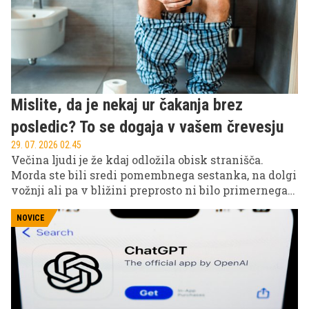
Mislite, da je nekaj ur čakanja brez
posledic? To se dogaja v vašem črevesju
29. 07. 2026 02.45
Večina ljudi je že kdaj odložila obisk stranišča.
Morda ste bili sredi pomembnega sestanka, na dolgi
vožnji ali pa v bližini preprosto ni bilo primernega
stranišča. Občasno zadrževanje blata ni razlog za
preplah, vendar strokovnjaki opozarjajo, da lahko
NOVICE
redno ignoriranje telesnih signalov sčasoma
povzroči številne težave s prebavo.