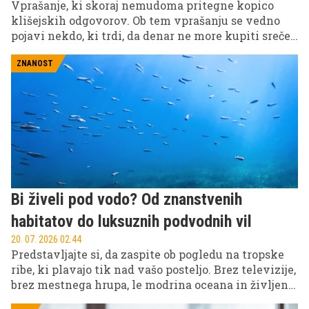
Vprašanje, ki skoraj nemudoma pritegne kopico
klišejskih odgovorov. Ob tem vprašanju se vedno
pojavi nekdo, ki trdi, da denar ne more kupiti sreče,
in spet drugi, ki pravi, da obstaja magična številka,
pri kateri izginejo vsi problemi.
ZNANOST
Bi živeli pod vodo? Od znanstvenih
habitatov do luksuznih podvodnih vil
20. 07. 2026 02.44
Predstavljajte si, da zaspite ob pogledu na tropske
ribe, ki plavajo tik nad vašo posteljo. Brez televizije,
brez mestnega hrupa, le modrina oceana in življenje
pod morsko gladino. Kar se sliši kot prizor iz