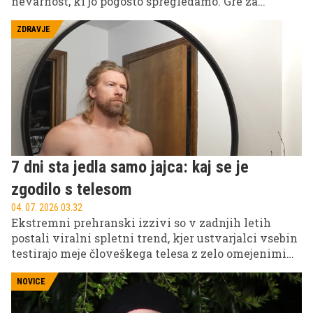
nevarnost, ki jo pogosto spregledamo. Gre za
dolgotrajno sedenje, ki je postalo sestavni del
sodobnega načina življenja. Raziskave kažejo, da
ZDRAVJE
lahko več ur neprekinjenega sedenja poveča
tveganje za bolezni srca, sladkorno bolezen tipa 2,
nekatere vrste raka in prezgodnjo smrt, tudi pri
ljudeh, ki sicer redno telovadijo.
7 dni sta jedla samo jajca: kaj se je
zgodilo s telesom
04. 07. 2026 03.32
Ekstremni prehranski izzivi so v zadnjih letih
postali viralni spletni trend, kjer ustvarjalci vsebin
testirajo meje človeškega telesa z zelo omejenimi
dietami. Eden najbolj znanih primerov je
sedemdnevni jajčni eksperiment, kjer sta
NOVICE
ustvarjalca en teden jedla skoraj izključno jajca.