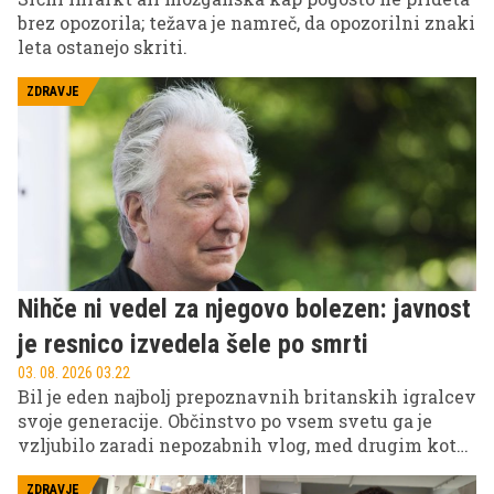
brez opozorila; težava je namreč, da opozorilni znaki
leta ostanejo skriti.
ZDRAVJE
Nihče ni vedel za njegovo bolezen: javnost
je resnico izvedela šele po smrti
03. 08. 2026 03.22
Bil je eden najbolj prepoznavnih britanskih igralcev
svoje generacije. Občinstvo po vsem svetu ga je
vzljubilo zaradi nepozabnih vlog, med drugim kot
profesorja Severusa Snapea v filmih Harry Potter in
kot nepozabnega negativca Hansa Gruberja v
ZDRAVJE