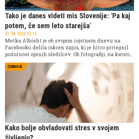
Tako je danes videti mis Slovenije: 'Pa kaj
potem, če sem leto starejša'
01. 08. 2026 02.13
Metka Albreht je ob svojem rojstnem dnevu na
Facebooku delila iskren zapis, ki je hitro pritegnil
pozornost njenih sledilcev. Ob fotografiji, na kateri
nasmejana in sproščena pokaže, kako uživa v
življenju, je nekdanja mis Slovenije razkrila svoj
ZDRAVJE
pogled na leta, srečo in ljudi, ki ji največ pomenijo.
Kako bolje obvladovati stres v svojem
življenju?