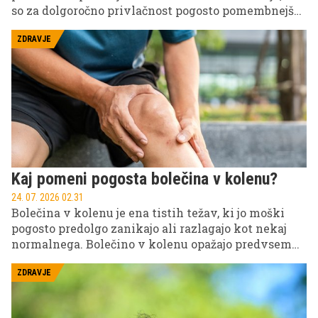
so za dolgoročno privlačnost pogosto pomembnejše
osebnostne lastnosti kot popolne trebušne mišice
ali drag avtomobil.
ZDRAVJE
Kaj pomeni pogosta bolečina v kolenu?
24. 07. 2026 02.31
Bolečina v kolenu je ena tistih težav, ki jo moški
pogosto predolgo zanikajo ali razlagajo kot nekaj
normalnega. Bolečino v kolenu opažajo predvsem
po teku ali nogometu, včasih ob tem v kolenu
škripa ali pa celo zapeče. Dokler lahko hodite,
ZDRAVJE
delate in trenirate, se zdi, da ni razloga za paniko.
Težava pa je v tem, da koleno redko začne boleti