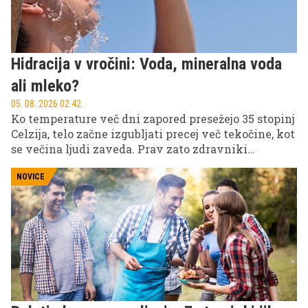
Hidracija v vročini: Voda, mineralna voda
ali mleko?
05. 08. 2026 02.42
Ko temperature več dni zapored presežejo 35 stopinj
Celzija, telo začne izgubljati precej več tekočine, kot
se večina ljudi zaveda. Prav zato zdravniki
opozarjajo, da med vročinskim valom ni pomembno
le, koliko pijemo, temveč tudi kaj pijemo in kako
NOVICE
pravočasno nadomeščamo izgubljeno tekočino.