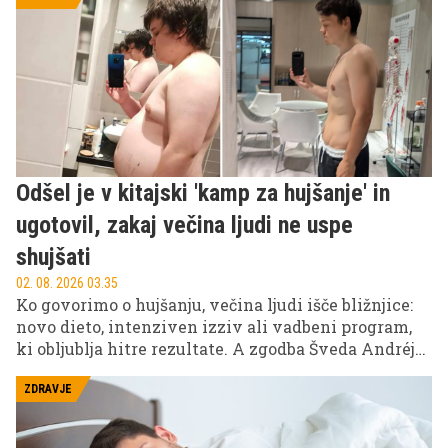
uspešnici Umri pokončno.
Odšel je v kitajski 'kamp za hujšanje' in
ugotovil, zakaj večina ljudi ne uspe
shujšati
02. 08. 2026 03.35
Ko govorimo o hujšanju, večina ljudi išče bližnjice:
novo dieto, intenziven izziv ali vadbeni program,
ki obljublja hitre rezultate. A zgodba Šveda Andréja
Helgesena, ki je štiri tedne preživel v kitajskem
kampu za hujšanje, odpira precej bolj zanimivo
ZDRAVJE
vprašanje: ali je skrivnost uspeha res v posebnem
programu ali predvsem v okolju, ki nas prisili v