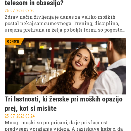
telesom in obsesijo?
26. 07. 2026 03.30
Zdrav način življenja je danes za veliko moških
postal nekaj samoumevnega. Trening, disciplina,
urejena prehrana in želja po boljši formi so pogosto
predstavljeni kot znak ambicioznosti in
samonadzora.
ODNOSI
Tri lastnosti, ki ženske pri moških opazijo
prej, kot si mislite
25. 07. 2026 03.24
Mnogi moški so prepričani, da je privlačnost
predvsem vprašanje videza. A raziskave kažejo, da