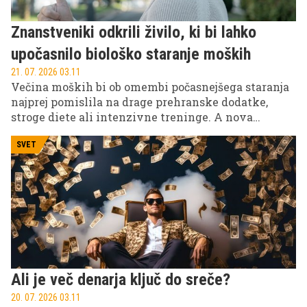
Znanstveniki odkrili živilo, ki bi lahko
upočasnilo biološko staranje moških
21. 07. 2026 03.11
Večina moških bi ob omembi počasnejšega staranja
najprej pomislila na drage prehranske dodatke,
stroge diete ali intenzivne treninge. A nova
raziskava kaže, da bi lahko pomembno vlogo
odigralo nekaj veliko bolj preprostega: navaden
SVET
probiotični jogurt.
Ali je več denarja ključ do sreče?
20. 07. 2026 03.11