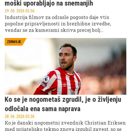
moški uporabljajo na snemanjih
29. 06. 2026 02.56
Industrija filmov za odrasle pogosto daje vtis
popolne pripravljenosti in brezhibne izvedbe,
vendar se za kamerami skriva precej bolj
kompleksna resničnost. Ena od igralk je razkrila,
kaj se v resnici dogaja na snemanjih in kako si
ZDRAVJE
nekateri moški pomagajo pri svojem delu.
Ko se je nogometaš zgrudil, je o življenju
odločala ena sama naprava
28. 06. 2026 03.36
Ko je danski nogometni zvezdnik Christian Eriksen
med prijateljsko tekmo znova izgubil zavest, so se