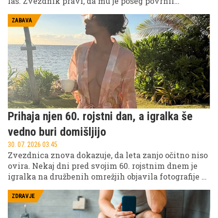
las. Zvezdnik pravi, da mu je poseg povrnil
samozavest, danes pa obžaluje le eno – da tega ni
storil že prej.
ZABAVA
Prihaja njen 60. rojstni dan, a igralka še
vedno buri domišljijo
30. 07. 2026 03.45
Zvezdnica znova dokazuje, da leta zanjo očitno niso
ovira. Nekaj dni pred svojim 60. rojstnim dnem je
igralka na družbenih omrežjih objavila fotografije z
razkošnih počitnic, na katerih je v kopalkah
pokazala izklesano postavo in navdušila svoje
ZDRAVJE
sledilce.