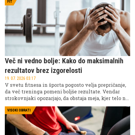
znanstvene fantastike, je danes že resničnost.
FIT
Več ni vedno bolje: Kako do maksimalnih
rezultatov brez izgorelosti
19. 07. 2026 03.17
V svetu fitnesa in športa pogosto velja prepričanje,
da več treninga pomeni boljše rezultate. Vendar
strokovnjaki opozarjajo, da obstaja meja, kjer telo ne
napreduje več, temveč začne nazadovati.
VISOKI OBRATI