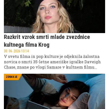
Razkrit vzrok smrti mlade zvezdnice
kultnega filma Krog
30. 06. 2026 13.14
V svetu filma in pop kulture je odjeknila žalostna
novica o smrti 35-letne ameriške igralke Daveigh
Chase, znane po vlogi Samare v kultnem filmu
Krog. Po poročanju tujih medijev naj bi uradna
preiskava pokazala, da je njena smrt povezana s
ZDRAVJE
posledicami dolgotrajne bolezni.