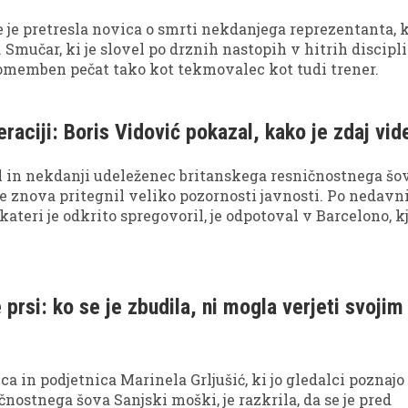
je pretresla novica o smrti nekdanjega reprezentanta, k
. Smučar, ki je slovel po drznih nastopih v hitrih discipli
pomemben pečat tako kot tekmovalec kot tudi trener.
raciji: Boris Vidović pokazal, kako je zdaj vid
 in nekdanji udeleženec britanskega resničnostnega šo
e znova pritegnil veliko pozornosti javnosti. Po nedavn
 kateri je odkrito spregovoril, je odpotoval v Barcelono, k
ivljenjskem poglavju in sproščenem vzdušju španske
 prsi: ko se je zbudila, ni mogla verjeti svojim
a in podjetnica Marinela Grljušić, ki jo gledalci poznajo 
nostnega šova Sanjski moški, je razkrila, da se je pred