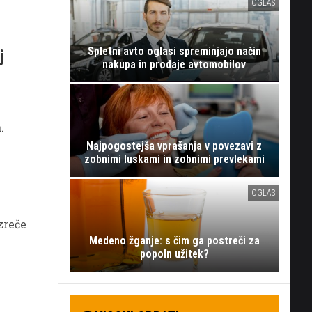
OGLAS
Spletni avto oglasi spreminjajo način
j
nakupa in prodaje avtomobilov
.
Najpogostejša vprašanja v povezavi z
odnos.
zobnimi luskami in zobnimi prevlekami
OGLAS
zreče
Medeno žganje: s čim ga postreči za
popoln užitek?