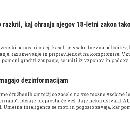
razkril, kaj ohranja njegov 18-letni zakon tak
ezenski odnos ni mačji kašelj, je vsakodnevna odločitev, 
anje, razumevanje in pripravljenost na kompromise. Vzt
a pomeni graditi zaupanje, se učiti iz vzponov in padcev 
nost tudi v zahtevnejših trenutkih. Ob 18. obletnici zak
z Damjanom Murkom, ki je iskreno spregovoril o svoji i
magajo dezinformacijam
aj po njegovem mnenju ohranja ljubezen živo skozi čas.
rme družbenih omrežij so začele na vse možne vsebine le
irano". Ideja je preprosta: če veš, da je nekaj ustvaril AI,
. Umetna inteligenca se moti in pogosto zavaja, kar po
ogled oznaka smiselna varovalka pred slepim zaupanjem.