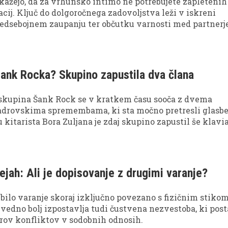
kažejo, da za vrhunsko intimo ne potrebujete zapletenih
acij. Ključ do dolgoročnega zadovoljstva leži v iskreni
edsebojnem zaupanju ter občutku varnosti med partnerj
ank Rocka? Skupino zapustila dva člana
skupina Šank Rock se v kratkem času sooča z dvema
rovskima spremembama, ki sta močno pretresli glasb
 kitarista Bora Zuljana je zdaj skupino zapustil še klavi
ar odpira vprašanje o nadaljnji usodi ene najbolj
ck zasedb pri nas.
ejah: Ali je dopisovanje z drugimi varanje?
 bilo varanje skoraj izključno povezano s fizičnim stikom
vedno bolj izpostavlja tudi čustvena nezvestoba, ki post
irov konfliktov v sodobnih odnosih.