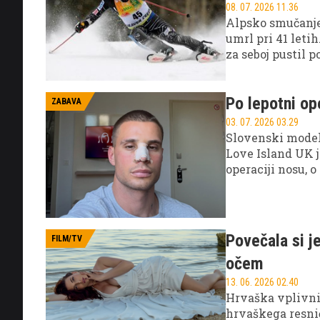
08. 07. 2026 11.36
Alpsko smučanje 
umrl pri 41 letih
za seboj pustil 
Po lepotni ope
ZABAVA
03. 07. 2026 03.29
Slovenski model
Love Island UK j
operaciji nosu, o
uživa v novem ž
metropole.
Povečala si je
FILM/TV
očem
13. 06. 2026 02.40
Hrvaška vplivnic
hrvaškega resnič