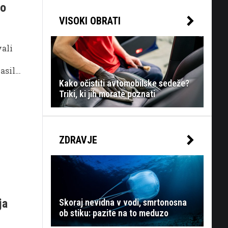
so
VISOKI OBRATI
vali
nasilna
eča
Kako očistiti avtomobilske sedeže?
Triki, ki jih morate poznati
ZDRAVJE
ja
Skoraj nevidna v vodi, smrtonosna
ob stiku: pazite na to meduzo