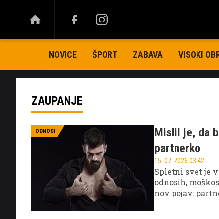
NOVICE
ŠPORT
ZABAVA
VISOKI OB
ZAUPANJE
Mislil je, da 
ODNOSI
partnerko
15. 07. 2026 03.42
Spletni svet je 
odnosih, moškost
nov pojav: partn
vplivale na ved