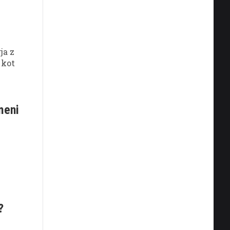
ja z
 kot
meni
?