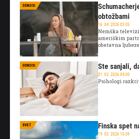
Schumacherje
ODNOSI
obtožbami
16. 04. 2026 03.05
Nemška televizi
ameriškim partn
obetavna ljubeze
obtožbami in ču
Ste sanjali, 
ODNOSI
21. 03. 2026 04.00
Psihologi razkri
Finska spet n
SVET
19. 03. 2026 10.09