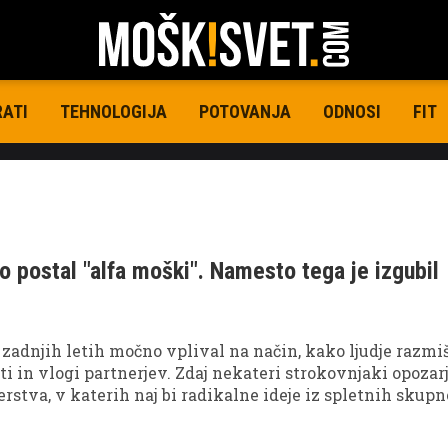
RATI
TEHNOLOGIJA
POTOVANJA
ODNOSI
FIT
bo postal "alfa moški". Namesto tega je izgubil
v zadnjih letih močno vplival na način, kako ljudje razmiš
i in vlogi partnerjev. Zdaj nekateri strokovnjaki opozarj
erstva, v katerih naj bi radikalne ideje iz spletnih skupn
enje moških in povzročale vse več konfliktov v zvezah.