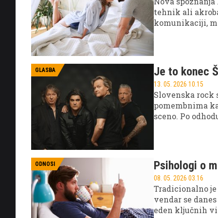
Nova spoznanja 
tehnik ali akrob
komunikaciji, m
Je to konec Š
GLASBA
13. 05. 2026 10.15
Slovenska rock 
pomembnima kad
sceno. Po odhodu
Samo Jezovšek, k
prepoznavnih ro
Psihologi o m
ODNOSI
08. 05. 2026 03.16
Tradicionalno je
vendar se danes 
eden ključnih v