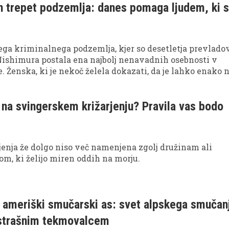
 in trepet podzemlja: danes pomaga ljudem, ki 
ga kriminalnega podzemlja, kjer so desetletja prevlado
Nishimura postala ena najbolj nenavadnih osebnosti v
. Ženska, ki je nekoč želela dokazati, da je lahko enako 
na kot moški gangsterji, pa danes svoje življenje posv
emu poslanstvu.
 na svingerskem križarjenju? Pravila vas bodo
enja že dolgo niso več namenjena zgolj družinam ali
om, ki želijo miren oddih na morju.
 ameriški smučarski as: svet alpskega smučan
ustrašnim tekmovalcem