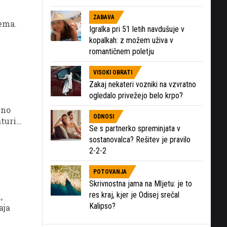
ZABAVA
ema.
Igralka pri 51 letih navdušuje v
kopalkah: z možem uživa v
romantičnem poletju
VISOKI OBRATI
Zakaj nekateri vozniki na vzvratno
ogledalo privežejo belo krpo?
eno
ODNOSI
aturist
Se s partnerko spreminjata v
sostanovalca? Rešitev je pravilo
2-2-2
POTOVANJA
Skrivnostna jama na Mljetu: je to
res kraj, kjer je Odisej srečal
,
Kalipso?
aja