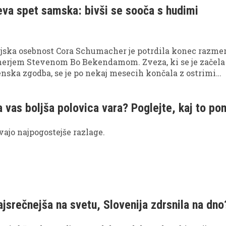
va spet samska: bivši se sooča s hudimi
jska osebnost Cora Schumacher je potrdila konec razmer
erjem Stevenom Bo Bekendamom. Zveza, ki se je začela
nska zgodba, se je po nekaj mesecih končala z ostrimi
stveno izpovedjo.
da vas boljša polovica vara? Poglejte, kaj to po
vajo najpogostejše razlage.
ajsrečnejša na svetu, Slovenija zdrsnila na dno