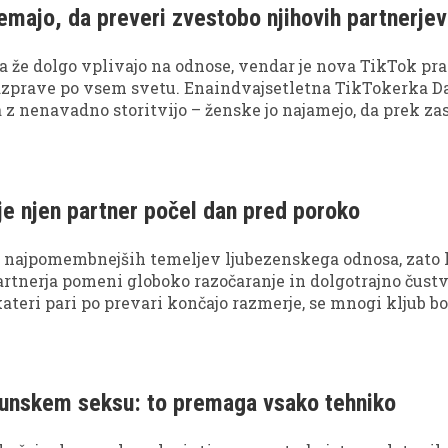
emajo, da preveri zvestobo njihovih partnerjev
 že dolgo vplivajo na odnose, vendar je nova TikTok pr
razprave po vsem svetu. Enaindvajsetletna TikTokerka D
a z nenavadno storitvijo – ženske jo najamejo, da prek z
, ali bi jih njihov partner prevaral. Medtem ko nekateri n
za manipulativno in neetično, drugi menijo, da ženskam
esnico, ki bi sicer ostala skrita.
 je njen partner počel dan pred poroko
n najpomembnejših temeljev ljubezenskega odnosa, zato
artnerja pomeni globoko razočaranje in dolgotrajno čust
ateri pari po prevari končajo razmerje, se mnogi kljub bo
 poskusili odnos rešiti.
hunskem seksu: to premaga vsako tehniko