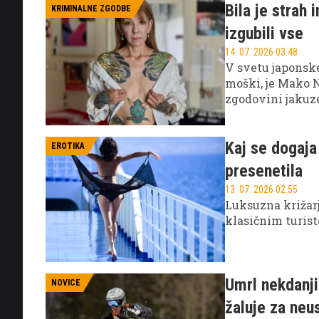
Bila je strah
KRIMINALNE ZGODBE
izgubili vse
14. 07. 2026 03.48
V svetu japonske
moški, je Mako 
zgodovini jakuze
in brezkompromis
povsem drugačn
Kaj se dogaja
EROTIKA
presenetila
13. 07. 2026 02.55
Luksuzna križarj
klasičnim turist
Umrl nekdanji
NOVICE
žaluje za ne