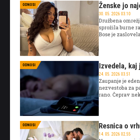
Ženske jo naj
ODNOSI
30. 05. 2026 03.10
Družbena omrežja
sprožila burne 
Bose je zaslovel
sporočil preveri
delo označujejo 
pomaga razkriti r
Izvedela, kaj
ODNOSI
24. 05. 2026 03.51
Zaupanje je ede
nezvestoba za p
rano. Čeprav nek
odločijo, da bodo
Resnica o vr
ODNOSI
14. 05. 2026 02.55