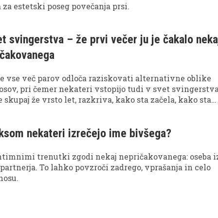
 za estetski poseg povečanja prsi.
et svingerstva – že prvi večer ju je čakalo neka
ičakovanega
se vse več parov odloča raziskovati alternativne oblike
sov, pri čemer nekateri vstopijo tudi v svet svingerstva
e skupaj že vrsto let, razkriva, kako sta začela, kako sta
o nelagodje in katera pravila jima omogočajo stabilen 
ksom nekateri izrečejo ime bivšega?
ntimnimi trenutki zgodi nekaj nepričakovanega: oseba i
artnerja. To lahko povzroči zadrego, vprašanja in celo
nosu.