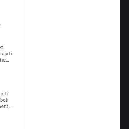
o
ki
rajati
ter
ona
zkušnji
piti
 boš
meni,