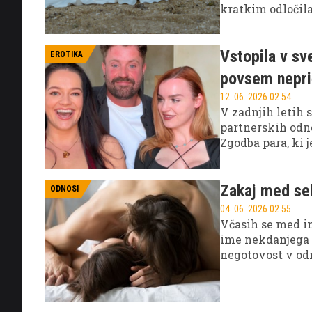
kratkim odločila
Vstopila v sv
EROTIKA
povsem nepr
12. 06. 2026 02.54
V zadnjih letih 
partnerskih odno
Zgodba para, ki j
premagala začetn
Zakaj med se
ODNOSI
04. 06. 2026 02.55
Včasih se med i
ime nekdanjega p
negotovost v od