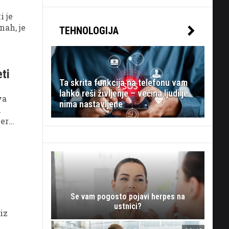
i je
nah, je
TEHNOLOGIJA
eti
Ta skrita funkcija na telefonu vam
lahko reši življenje – večina ljudi je
va
nima nastavljene
i
jer
Se vam pogosto pojavi herpes na
ustnici?
iz