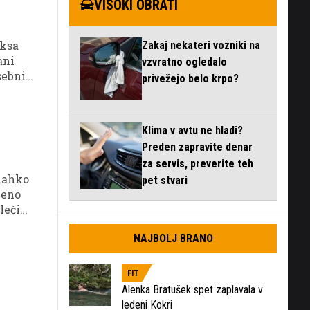
VISOKI OBRATI
aksa
Zakaj nekateri vozniki na
ani
vzvratno ogledalo
asebnih
privežejo belo krpo?
jeno
Klima v avtu ne hladi?
Preden zapravite denar
za servis, preverite teh
 lahko
pet stvari
veno
lečini
NAJBOLJ BRANO
FIT
Alenka Bratušek spet zaplavala v
ledeni Kokri