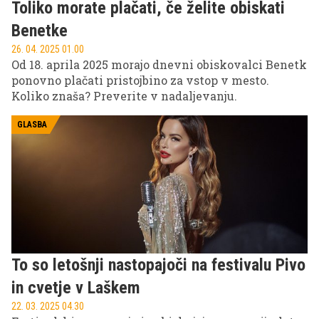
Toliko morate plačati, če želite obiskati
Benetke
26. 04. 2025 01.00
Od 18. aprila 2025 morajo dnevni obiskovalci Benetk
ponovno plačati pristojbino za vstop v mesto.
Koliko znaša? Preverite v nadaljevanju.
GLASBA
To so letošnji nastopajoči na festivalu Pivo
in cvetje v Laškem
22. 03. 2025 04.30