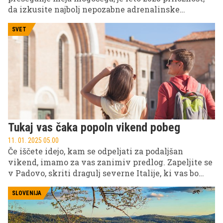
da izkusite najbolj nepozabne adrenalinske
trenutke.
SVET
Tukaj vas čaka popoln vikend pobeg
11. 01. 2025 05.00
Če iščete idejo, kam se odpeljati za podaljšan
vikend, imamo za vas zanimiv predlog. Zapeljite se
v Padovo, skriti dragulj severne Italije, ki vas bo
navdušil s svojo očarljivo arhitekturo, odlično
kulinariko in ugodnimi cenami.
SLOVENIJA