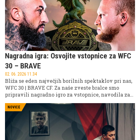
dobro poznajo. Le 60 ur. Ena priložnost. Enake
usmeritve za vse ekipe. In cilj, da kratki film doživi
premiero na velikem platnu. Od 17. do 19. avgusta
bodo filmski ustvarjalci znova tekmovali s časom
in izzivom, ki ga lahko premagajo le najboljši.
Vrhunec filmske dirke pa bomo dočakali 21. avgusta
na veliki premieri v Odiseji Ljubljana.
Nagradna igra: Osvojite vstopnice za WFC
30 – BRAVE
02. 06. 2026 11.34
Bliža se eden največjih borilnih spektaklov pri nas,
WFC 30 | BRAVE CF. Za naše zveste bralce smo
pripravili nagradno igro za vstopnice, navodila za
sodelovanje pa najdete na naših družbenih
omrežjih.
NOVICE