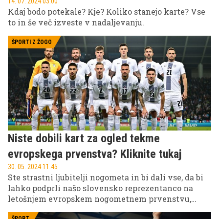
14. 07. 2024 03.00
Kdaj bodo potekale? Kje? Koliko stanejo karte? Vse
to in še več izveste v nadaljevanju.
ŠPORTI Z ŽOGO
Niste dobili kart za ogled tekme
evropskega prvenstva? Kliknite tukaj
30. 05. 2024 11.45
Ste strastni ljubitelji nogometa in bi dali vse, da bi
lahko podprli našo slovensko reprezentanco na
letošnjem evropskem nogometnem prvenstvu,
vendar se vam ni uspelo dokopati do vstopnic ali pa
ŠPORT