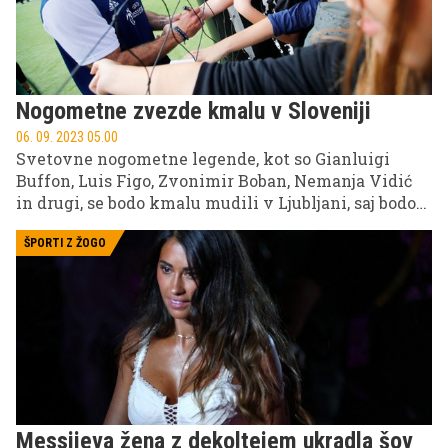
Nogometne zvezde kmalu v Sloveniji
06. 09. 2023 05.00
Svetovne nogometne legende, kot so Gianluigi
Buffon, Luis Figo, Zvonimir Boban, Nemanja Vidić
in drugi, se bodo kmalu mudili v Ljubljani, saj bodo
nastopili na dobrodelni tekmi, katere izkupiček bo
namenjen tistim, ki so utrpeli največ škode ob
ŠPORTI Z ŽOGO
nedavnih poplavah. Tekma se bo v živo prenašala
tudi POP TV.
Messijeva žena z dekoltejem ukradla šov