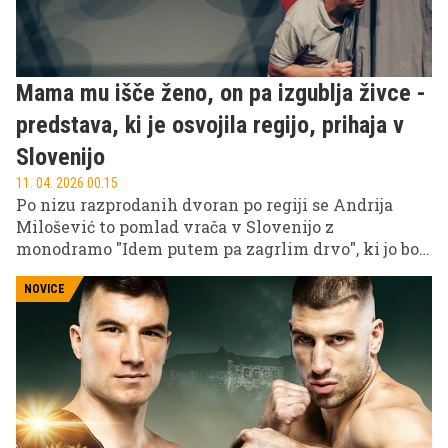
Mama mu išče ženo, on pa izgublja živce -
predstava, ki je osvojila regijo, prihaja v
Slovenijo
11. 04. 2026 00.15
Po nizu razprodanih dvoran po regiji se Andrija
Milošević to pomlad vrača v Slovenijo z
monodramo "Idem putem pa zagrlim drvo", ki jo bo
odigral 14. aprila v Pionirskem domu v Ljubljani ter
15. aprila v Celjskem domu v Celju.
NOVICE