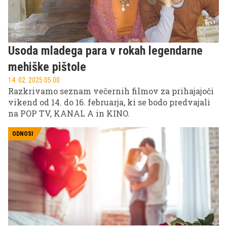
Usoda mladega para v rokah legendarne
mehiške pištole
14. 02. 2025 05.00
Razkrivamo seznam večernih filmov za prihajajoči
vikend od 14. do 16. februarja, ki se bodo predvajali
na POP TV, KANAL A in KINO.
ODNOSI