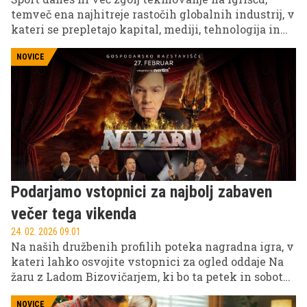
temveč ena najhitreje rastočih globalnih industrij, v
kateri se prepletajo kapital, mediji, tehnologija in
podatki. V ponedeljek, 8. junija, bo v Cukrarni v
Ljubljani potekala poslovno-medijska konferenca
NOVICE
Več kot igra: strateška vloga športa v sodobni
družbi, ki bo odprla razpravo o prihodnosti športne
industrije.
Podarjamo vstopnici za najbolj zabaven
večer tega vikenda
24. 02. 2026 09.01
Na naših družbenih profilih poteka nagradna igra, v
kateri lahko osvojite vstopnici za ogled oddaje Na
žaru z Ladom Bizovičarjem, ki bo ta petek in soboto.
Pohitite, sodelujte in morda se prav vam nasmehne
sreča!
NOVICE