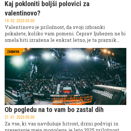
Kaj pokloniti boljši polovici za
valentinovo?
10. 02. 2025 05.00
Valentinovo je priložnost, da svoji izbranki
pokažete, koliko vam pomeni. Čeprav ljubezen ne bi
smela biti izražena le enkrat letno, je ta praznik
popolna priložnost za pozornost, romantične geste
in premišljena darila. Spodaj najdete nekaj idej, s
ZABAVA
katerimi lahko presenetite svojo drago.
Ob pogledu na to vam bo zastal dih
21. 01. 2025 05.00
Za vse, ki vas navdušuje hitrost, drzni podvigi in
preseganje meja mogočega, je leto 2025 priložnost,