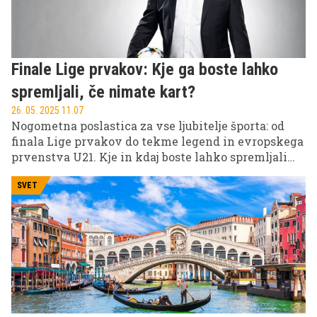
Finale Lige prvakov: Kje ga boste lahko
spremljali, če nimate kart?
26. 05. 2025 11.07
Nogometna poslastica za vse ljubitelje športa: od
finala Lige prvakov do tekme legend in evropskega
prvenstva U21. Kje in kdaj boste lahko spremljali
vrhunce nogometnega dogajanja? Preverite v
nadaljevanju.
SVET