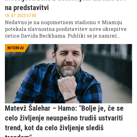
na predstavitvi
18. 07. 2023 07.00
Nedavno je na nogometnem stadionu v Miamiju
potekala slavnostna predstavitev nove okrepitve
četice Davida Beckhama. Publiki se je namreč
predstavili sloviti Argentinec Lionel Messi.
INTERVJU
Matevž Šalehar – Hamo: ''Bolje je, če se
celo življenje neuspešno trudiš ustvariti
trend, kot da celo življenje slediš