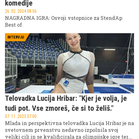
komedije
26. 02. 2024 08.56
NAGRADNA IGRA: Osvoji vstopnice za StendAp
Best of.
INTERVJU
Telovadka Lucija Hribar: ''Kjer je volja, je
tudi pot. Vse zmoreš, če si to želiš.''
07. 11. 2023 07.00
Mlada in perspektivna telovadka Lucija Hribar je na
svetovnem prvenstvu nedavno izpolnila svoj
veliki cilj in se kvalificirala za olimpijske igre ter