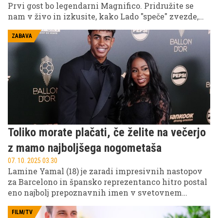
Prvi gost bo legendarni Magnifico. Pridružite se
nam v živo in izkusite, kako Lado "speče" zvezde,
kot le on najbolje zna.
ZABAVA
Toliko morate plačati, če želite na večerjo
z mamo najboljšega nogometaša
07. 10. 2025 03.30
Lamine Yamal (18) je zaradi impresivnih nastopov
za Barcelono in špansko reprezentanco hitro postal
eno najbolj prepoznavnih imen v svetovnem
nogometu, kar spretno izkorišča tudi njegova mati.
FILM/TV