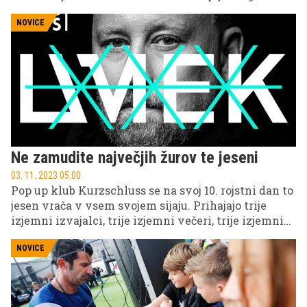
postala peta Slovenka, ki se je uvrstila na
olimpijski turnir v športni gimnastiki, ki velja za
NOVICE
enega najbolj zahtevnih športov.
Ne zamudite največjih žurov te jeseni
03. 11. 2023 05.00
Pop up klub Kurzschluss se na svoj 10. rojstni dan to
jesen vrača v vsem svojem sijaju. Prihajajo trije
izjemni izvajalci, trije izjemni večeri, trije izjemni
žuri, ki jih ne smete zamuditi. Magnifico, UMEK in
Adam Beyer so znani po svojih edinstvenih
NOVICE
glasbenih talentih in nepozabnih koncertih.