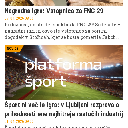
Nagradna igra: Vstopnica za FNC 29
07. 04. 2026 08.06
Priložnost, da ste del spektakla FNC 29! Sodelujte v
nagradni igri in osvojite vstopnico za borilni
dogodek v Stožicah, kjer se bosta pomerila Jakob
Nedoh in Matej Batinić za prvaka poltežke
kategorije. Preverite pogoje in poskusite srečo!
NOVICE
Šport ni več le igra: v Ljubljani razprava o
prihodnosti ene najhitreje rastočih industrij
01. 04. 2026 09.30
Šport danes ni več zgolj tekmovanje na igrišču,