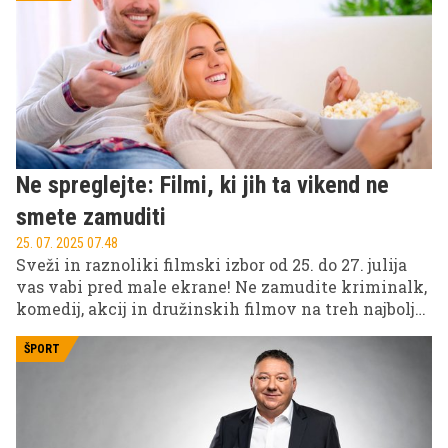
Ne spreglejte: Filmi, ki jih ta vikend ne
smete zamuditi
25. 07. 2025 07.48
Sveži in raznoliki filmski izbor od 25. do 27. julija
vas vabi pred male ekrane! Ne zamudite kriminalk,
komedij, akcij in družinskih filmov na treh najbolj
priljubljenih slovenskih televizijskih postajah: POP
TV, Kanal A in KINO.
ŠPORT