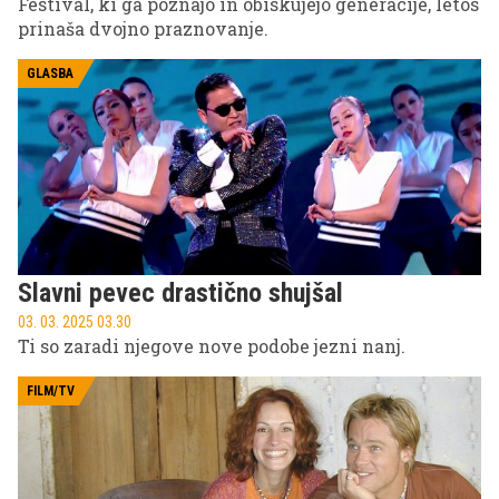
Festival, ki ga poznajo in obiskujejo generacije, letos
prinaša dvojno praznovanje.
GLASBA
Slavni pevec drastično shujšal
03. 03. 2025 03.30
Ti so zaradi njegove nove podobe jezni nanj.
FILM/TV