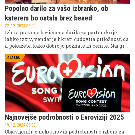
Popolno darilo za vašo izbranko, ob
katerem bo ostala brez besed
22. 12. 2024 03.00
Izbira pravega božičnega darila za partnerko je
lahko izziv, vendar je hkrati čudovita priložnost, da
ji pokažete, kako dobro jo poznate in cenite. Naj gre
za romantično gesto, praktično darilo ali nekaj
edinstvenega, tukaj so ideje, ki bodo navdušile
GLASBA
vsako žensko.
Najnovejše podrobnosti o Evroviziji 2025
19. 12. 2024 03.00
Objavljenih je nekaj novih podrobnosti o izboru za