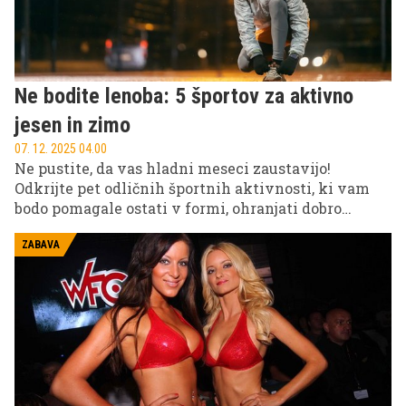
Ne bodite lenoba: 5 športov za aktivno
jesen in zimo
07. 12. 2025 04.00
Ne pustite, da vas hladni meseci zaustavijo!
Odkrijte pet odličnih športnih aktivnosti, ki vam
bodo pomagale ostati v formi, ohranjati dobro
počutje in uživati v gibanju skozi jesen in zimo, tudi
ko motivacija upade. Poiščite svoje najljubše v vodi,
ZABAVA
v naravi ali v telovadnici.