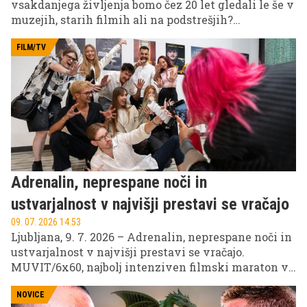
vsakdanjega življenja bomo čez 20 let gledali le še v
muzejih, starih filmih ali na podstrešjih?
Tehnološki razvoj, digitalizacija in spremembe
navad že danes izrinjajo stvari, ki so se še pred
FILM/TV
nekaj leti zdele nepogrešljive.
Adrenalin, neprespane noči in
ustvarjalnost v najvišji prestavi se vračajo
09. 07. 2026 14.53
Ljubljana, 9. 7. 2026 – Adrenalin, neprespane noči in
ustvarjalnost v najvišji prestavi se vračajo.
MUVIT/6x60, najbolj intenziven filmski maraton v
Sloveniji, v svoji novi ediciji v Ljubljano prinaša
koncept, ki ga ljubitelji filmske ustvarjalnosti že
NOVICE