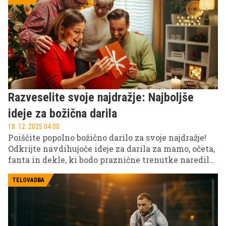
Razveselite svoje najdražje: Najboljše
ideje za božična darila
18. 12. 2025 04.00
Poiščite popolno božično darilo za svoje najdražje!
Odkrijte navdihujoče ideje za darila za mamo, očeta,
fanta in dekle, ki bodo praznične trenutke naredila
še bolj posebne in nepozabne.
TELOVADBA