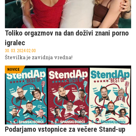
pripravljeni, da ponosno zastopajo našo državo na
velikem odru evropskega nogometa. In zakaj jih ne
bi pred odhodom še zadnjič pozdravili?
Toliko orgazmov na dan doživi znani porno
igralec
30. 03. 2024 02.00
Številka je zavidnja vredna!
NOVICE
Podarjamo vstopnice za večere Stand-up