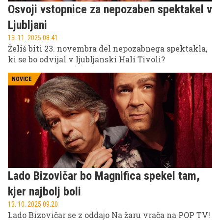
Osvoji vstopnice za nepozaben spektakel v
Ljubljani
13. 11. 2025 08.41
Želiš biti 23. novembra del nepozabnega spektakla,
ki se bo odvijal v ljubljanski Hali Tivoli?
NOVICE
Lado Bizovičar bo Magnifica spekel tam,
kjer najbolj boli
13. 10. 2025 09.20
Lado Bizovičar se z oddajo Na žaru vrača na POP TV!