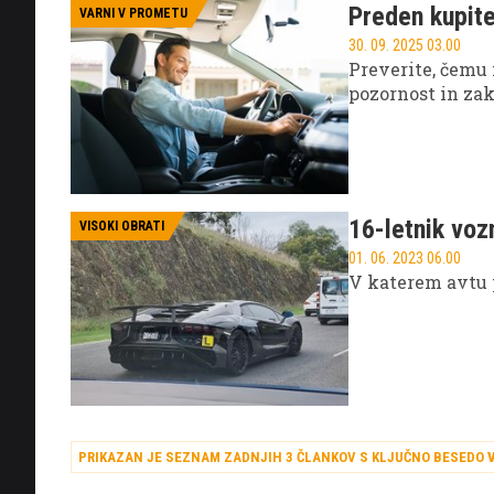
Preden kupite
VARNI V PROMETU
30. 09. 2025 03.00
Preverite, čemu
pozornost in zak
16-letnik voz
VISOKI OBRATI
01. 06. 2023 06.00
V katerem avtu p
PRIKAZAN JE SEZNAM ZADNJIH 3 ČLANKOV S KLJUČNO BESEDO