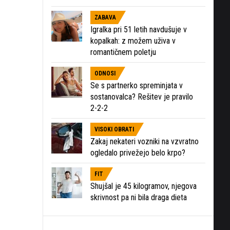
ZABAVA
Igralka pri 51 letih navdušuje v
kopalkah: z možem uživa v
romantičnem poletju
ODNOSI
Se s partnerko spreminjata v
sostanovalca? Rešitev je pravilo
2-2-2
VISOKI OBRATI
Zakaj nekateri vozniki na vzvratno
ogledalo privežejo belo krpo?
FIT
Shujšal je 45 kilogramov, njegova
skrivnost pa ni bila draga dieta