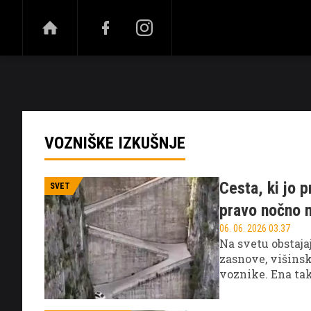
NOVICE
ŠPORT
ZABAVA
VISOKI OB
VOZNIŠKE IZKUŠNJE
Cesta, ki jo p
SVET
pravo nočno 
06. 06. 2026 03.37
Na svetu obstajaj
zasnove, višinsk
voznike. Ena tak
omrežjih, saj jo
v približno dese