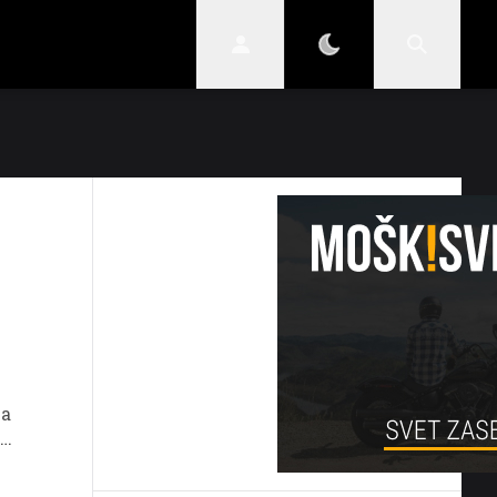
STIL
SKRIVNOSTI
VARNI V PROMETU
t
za
h
voziti