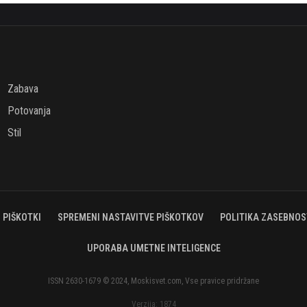
Zabava
Potovanja
Stil
PIŠKOTKI
SPREMENI NASTAVITVE PIŠKOTKOV
POLITIKA ZASEBNOS
UPORABA UMETNE INTELIGENCE
ISSN 2630-1679 © 2024, Moskisvet.com, Vse pravice pridržane
Verzija: 1874