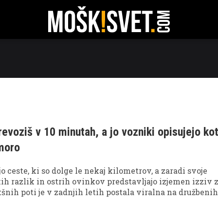
RATI
TEHNOLOGIJA
POTOVANJA
ODNOSI
FIT
revoziš v 10 minutah, a jo vozniki opisujejo ko
moro
o ceste, ki so dolge le nekaj kilometrov, a zaradi svoje
ih razlik in ostrih ovinkov predstavljajo izjemen izziv 
šnih poti je v zadnjih letih postala viralna na družbeni
 mnogi opisujejo kot "nočno moro", čeprav jo je mogoče pre
tih minutah.