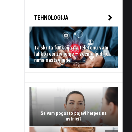
TEHNOLOGIJA
Ta skrita funkcija na telefonu vam
lahko reši življenje – večina ljudi je
nima nastavljene
Se vam pogosto pojavi herpes na
ustnici?