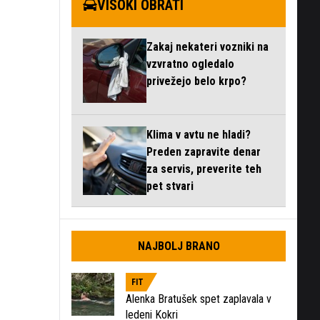
VISOKI OBRATI
Zakaj nekateri vozniki na
vzvratno ogledalo
privežejo belo krpo?
Klima v avtu ne hladi?
Preden zapravite denar
za servis, preverite teh
pet stvari
NAJBOLJ BRANO
FIT
Alenka Bratušek spet zaplavala v
ledeni Kokri