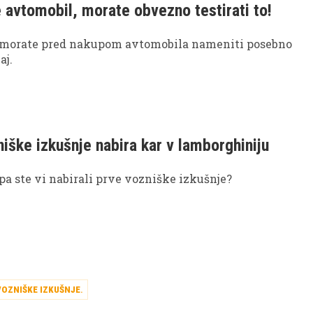
 avtomobil, morate obvezno testirati to!
 morate pred nakupom avtomobila nameniti posebno
aj.
niške izkušnje nabira kar v lamborghiniju
a ste vi nabirali prve vozniške izkušnje?
VOZNIŠKE IZKUŠNJE
.