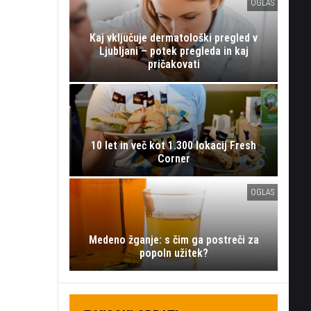
OGLAS
Kaj vključuje dermatološki pregled v
Ljubljani – potek pregleda in kaj
pričakovati
10 let in več kot 1.300 lokacij Fresh
Corner
OGLAS
Medeno žganje: s čim ga postreči za
popoln užitek?