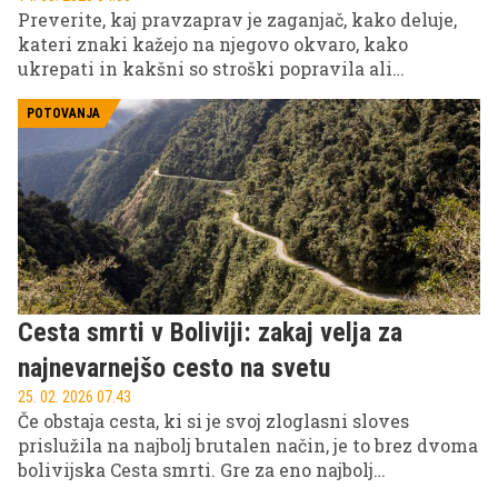
Preverite, kaj pravzaprav je zaganjač, kako deluje,
kateri znaki kažejo na njegovo okvaro, kako
ukrepati in kakšni so stroški popravila ali
zamenjave.
POTOVANJA
Cesta smrti v Boliviji: zakaj velja za
najnevarnejšo cesto na svetu
25. 02. 2026 07.43
Če obstaja cesta, ki si je svoj zloglasni sloves
prislužila na najbolj brutalen način, je to brez dvoma
bolivijska Cesta smrti. Gre za eno najbolj
ekstremnih prometnic na svetu, kjer je bila napaka