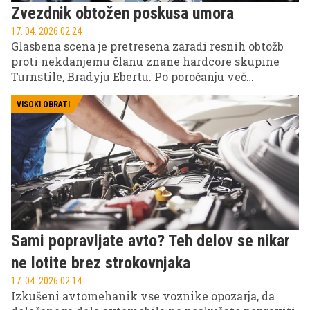
Zvezdnik obtožen poskusa umora
17. 04. 2026 02.24
Glasbena scena je pretresena zaradi resnih obtožb
proti nekdanjemu članu znane hardcore skupine
Turnstile, Bradyju Ebertu. Po poročanju več
ameriških medijev je bil obtožen poskusa umora po
incidentu, v katerem je bil hudo poškodovan oče
VISOKI OBRATI
frontmana skupine Brendana Yatesa. Primer je
sprožil močne odzive v glasbeni skupnosti in širši
javnosti.
Sami popravljate avto? Teh delov se nikar
ne lotite brez strokovnjaka
17. 04. 2026 02.14
Izkušeni avtomehanik vse voznike opozarja, da