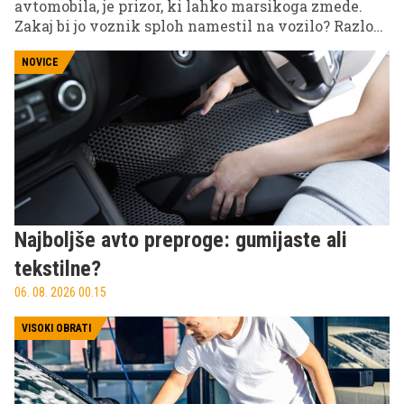
avtomobila, je prizor, ki lahko marsikoga zmede.
Zakaj bi jo voznik sploh namestil na vozilo? Razlog
je povezan z nenavadnim, a že dolgo znanim
načinom sporočanja, da se je avtomobil znašel v
NOVICE
težavah.
Najboljše avto preproge: gumijaste ali
tekstilne?
06. 08. 2026 00.15
VISOKI OBRATI