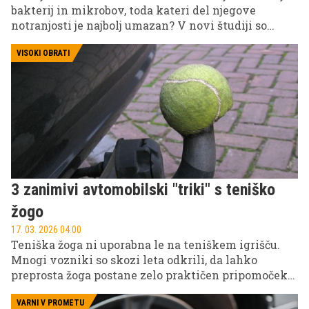
bakterij in mikrobov, toda kateri del njegove
notranjosti je najbolj umazan? V novi študiji so
znanstveniki vzeli 20 brisov iz notranjosti
avtomobila in jih testirali na najpogostejše
VISOKI OBRATI
bakterije, rezultati pa vas bodo morda presenetili.
3 zanimivi avtomobilski "triki" s teniško
žogo
17. 03. 2026 04.00
Teniška žoga ni uporabna le na teniškem igrišču.
Mnogi vozniki so skozi leta odkrili, da lahko
preprosta žoga postane zelo praktičen pripomoček
tudi pri uporabi avtomobila. Zaradi svoje mehkobe,
odpornosti in okrogle oblike je namreč primerna za
VARNI V PROMETU