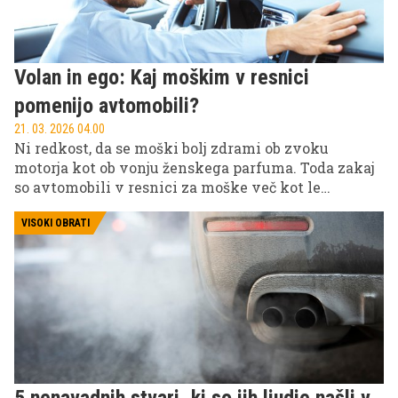
Volan in ego: Kaj moškim v resnici
pomenijo avtomobili?
21. 03. 2026 04.00
Ni redkost, da se moški bolj zdrami ob zvoku
motorja kot ob vonju ženskega parfuma. Toda zakaj
so avtomobili v resnici za moške več kot le
prevozno sredstvo? Je res vse v hitrosti, dizajnu in
zvoku ali gre za nekaj globljega, morda celo
VISOKI OBRATI
osebnega?