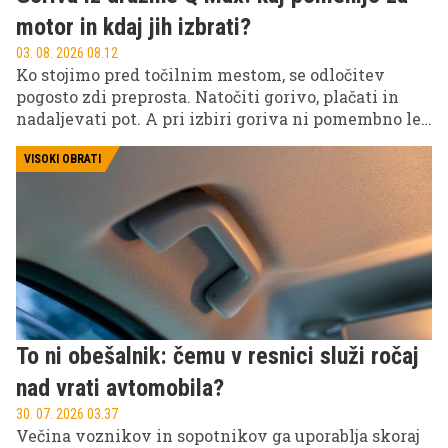
motor in kdaj jih izbrati?
03. 08. 2026 08.12
Ko stojimo pred točilnim mestom, se odločitev
pogosto zdi preprosta. Natočiti gorivo, plačati in
nadaljevati pot. A pri izbiri goriva ni pomembno le,
da napolnimo rezervoar, temveč tudi, kaj gorivo
pomeni za delovanje motorja.
VISOKI OBRATI
To ni obešalnik: čemu v resnici služi ročaj
nad vrati avtomobila?
30. 07. 2026 03.37
Večina voznikov in sopotnikov ga uporablja skoraj