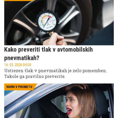
različne majhne rešitve, ki lahko olajšajo parkiranje,
zaščitijo vozilo ali preprečijo poškodbe. V
nadaljevanju predstavljamo tri zanimive in precej
razširjene avtomobilske trike, pri katerih pride
prav teniška žoga.
Kako preveriti tlak v avtomobilskih
pnevmatikah?
16. 03. 2026 04.00
Ustrezen tlak v pnevmatikah je zelo pomemben.
Takole ga pravilno preverite.
VARNI V PROMETU