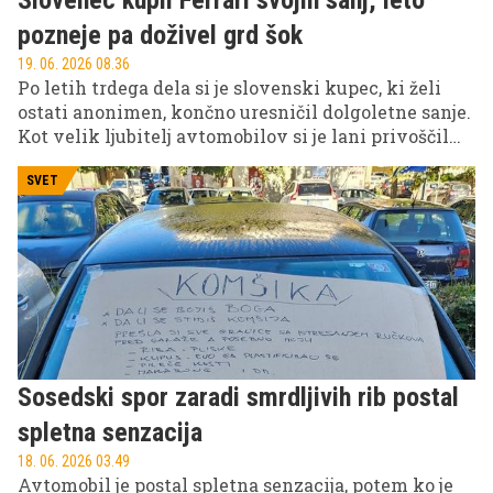
pozneje pa doživel grd šok
19. 06. 2026 08.36
Po letih trdega dela si je slovenski kupec, ki želi
ostati anonimen, končno uresničil dolgoletne sanje.
Kot velik ljubitelj avtomobilov si je lani privoščil
rabljenega Ferrarija, vozilo, ki za številne
avtomobilske navdušence predstavlja vrhunec
SVET
uspeha in izpolnitev mladostnih želja.
Sosedski spor zaradi smrdljivih rib postal
spletna senzacija
18. 06. 2026 03.49
Avtomobil je postal spletna senzacija, potem ko je