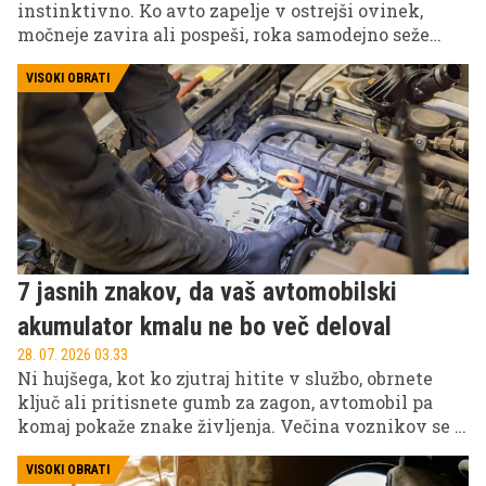
instinktivno. Ko avto zapelje v ostrejši ovinek,
močneje zavira ali pospeši, roka samodejno seže
proti ročaju nad vratmi. Marsikdo nanj obesi tudi
suknjič, vrečko iz trgovine ali dežnik. A ta na videz
VISOKI OBRATI
nepomemben del avtomobilske notranjosti ima
precej bolj pomembno nalogo.
7 jasnih znakov, da vaš avtomobilski
akumulator kmalu ne bo več deloval
28. 07. 2026 03.33
Ni hujšega, kot ko zjutraj hitite v službo, obrnete
ključ ali pritisnete gumb za zagon, avtomobil pa
komaj pokaže znake življenja. Večina voznikov se z
akumulatorjem ukvarja šele takrat, ko avto noče
več vžgati. Vendar akumulator redko odpove brez
VISOKI OBRATI