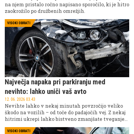
na njem pristalo ročno napisano sporočilo, ki je hitro
zaokrožilo po družbenih omrežjih.
VISOKI OBRATI
Največja napaka pri parkiranju med
nevihto: lahko uniči vaš avto
12. 06. 2026 03.43
Nevihte lahko v nekaj minutah povzročijo veliko
škodo na vozilih – od toče do padajočih vej. Z nekaj
hitrimi ukrepi lahko bistveno zmanjšate tveganje
za poškodbe in nepotrebne stroške popravila.
VISOKI OBRATI