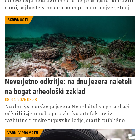
določenega dela avtomobila ne poskušate popraviti
sami, saj boste v nasprotnem primeru najverjetneje
morali seči globoko v žep.
SKRIVNOSTI
Neverjetno odkritje: na dnu jezera naleteli
na bogat arheološki zaklad
08. 04. 2026 03.58
Na dnu švicarskega jezera Neuchâtel so potapljači
odkrili izjemno bogato zbirko artefaktov iz
razbitine rimske trgovske ladje, starih približno
2000 let. Med najdbami so ostanki amfor za oljčno
olje, meči gladius ter številna druga orodja in
VARNI V PROMETU