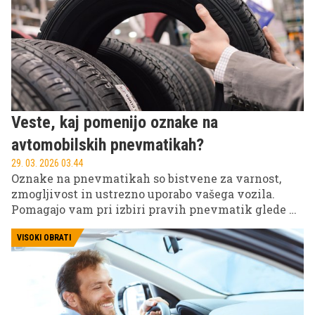
posode, ki strokovnjakom ponujajo edinstven
vpogled v življenje in trgovino starega Rima v
osrčju Evrope.
Veste, kaj pomenijo oznake na
avtomobilskih pnevmatikah?
29. 03. 2026 03.44
Oznake na pnevmatikah so bistvene za varnost,
zmogljivost in ustrezno uporabo vašega vozila.
Pomagajo vam pri izbiri pravih pnevmatik glede na
vozilo, vremenske pogoje in način vožnje. Spodaj
sledi pregled najpomembnejših oznak, ki jih najdete
VISOKI OBRATI
na pnevmatikah, in njihov pomen.