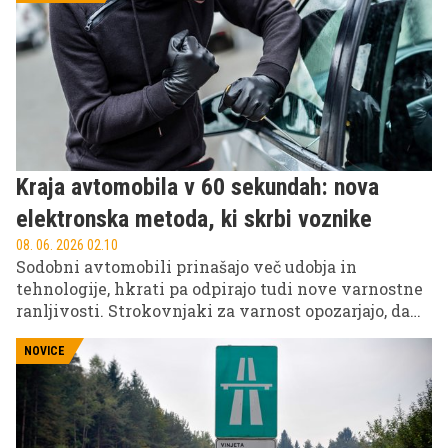
Kraja avtomobila v 60 sekundah: nova
elektronska metoda, ki skrbi voznike
08. 06. 2026 02.10
Sodobni avtomobili prinašajo več udobja in
tehnologije, hkrati pa odpirajo tudi nove varnostne
ranljivosti. Strokovnjaki za varnost opozarjajo, da
lahko izkušeni kriminalci danes vozilo ukradejo v
manj kot eni minuti, brez lomljenja ključavnic ali
NOVICE
vidnih sledi vloma, z uporabo specializiranih
diagnostičnih naprav.