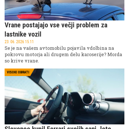
Vrane postajajo vse večji problem za
lastnike vozil
23. 06. 2026 15.11
Se je na vašem avtomobilu pojavila vdolbina na
pokrovu motorja ali drugem delu karoserije? Morda
so krive vrane.
VISOKI OBRATI
Slovenec kupil Ferrari svojih sanj, leto