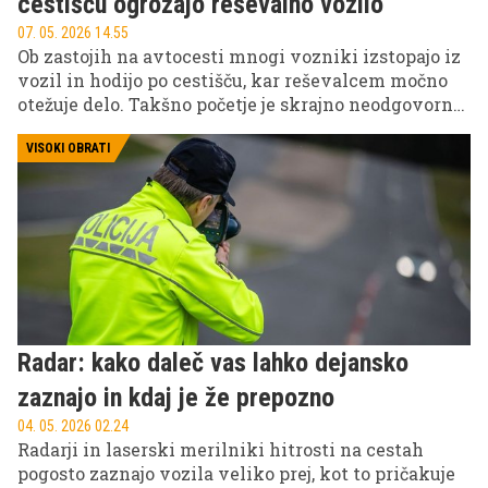
cestišču ogrožajo reševalno vozilo
07. 05. 2026 14.55
Ob zastojih na avtocesti mnogi vozniki izstopajo iz
vozil in hodijo po cestišču, kar reševalcem močno
otežuje delo. Takšno početje je skrajno neodgovorno,
ogroža varnost udeležencev in resno zavira nujne
intervencijske akcije.
VISOKI OBRATI
Radar: kako daleč vas lahko dejansko
zaznajo in kdaj je že prepozno
04. 05. 2026 02.24
Radarji in laserski merilniki hitrosti na cestah
pogosto zaznajo vozila veliko prej, kot to pričakuje