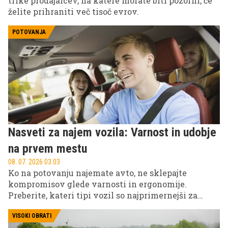
trike prodajalcev, na katere morate biti pozorni, če
želite prihraniti več tisoč evrov.
POTOVANJA
Nasveti za najem vozila: Varnost in udobje
na prvem mestu
08. 07. 2026 03.03
Ko na potovanju najemate avto, ne sklepajte
kompromisov glede varnosti in ergonomije.
Preberite, kateri tipi vozil so najprimernejši za
različne situacije, od mestne vožnje do dolgih
avtocestnih relacij, ter na kaj morate biti pozorni
VISOKI OBRATI