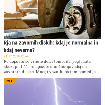
opozorila. Običajno že tedne ali celo mesece prej
kaže znake, da izgublja moč.
Rja na zavornih diskih: kdaj je normalna in
kdaj nevarna?
24. 07. 2026 02.54
Po dopustu se vrnete do avtomobila, pogledate
skozi platišča in opazite oranžno-rjav sloj na
zavornih diskih. Mnogi vozniki ob tem pomislijo na
drago popravilo, vendar strokovnjaki pravijo, da je
takšna slika pogosto povsem običajna.
SVET