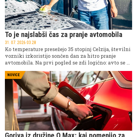
To je najslabši čas za pranje avtomobila
31. 07. 2026 03.28
Ko temperature presežejo 35 stopinj Celzija, številni
vozniki izkoristijo sončen dan za hitro pranje
avtomobila. Na prvi pogled se zdi logično: avto se bo
hitro posušil, vi pa boste v nekaj minutah opravili
delo. Toda prav pranje avtomobila na žgočem soncu
NOVICE
ena izmed največjih napak, ki jo lahko naredite
poleti.
Goriva iz družine Q Max: kaj pomenijo za