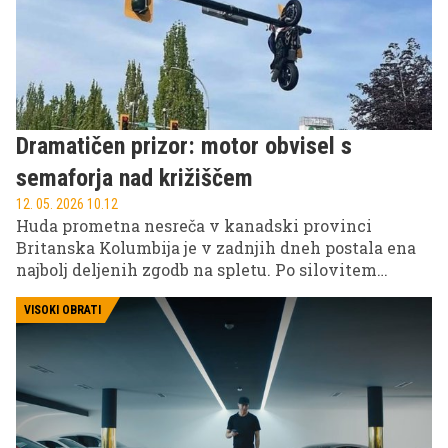
Dramatičen prizor: motor obvisel s
semaforja nad križiščem
12. 05. 2026 10.12
Huda prometna nesreča v kanadski provinci
Britanska Kolumbija je v zadnjih dneh postala ena
najbolj deljenih zgodb na spletu. Po silovitem
trčenju med motorjem Suzuki in avtomobilom
BMW je motor dobesedno obvisel na semaforju nad
VISOKI OBRATI
križiščem, prizorišče pa je šokiralo tako voznike kot
reševalce.