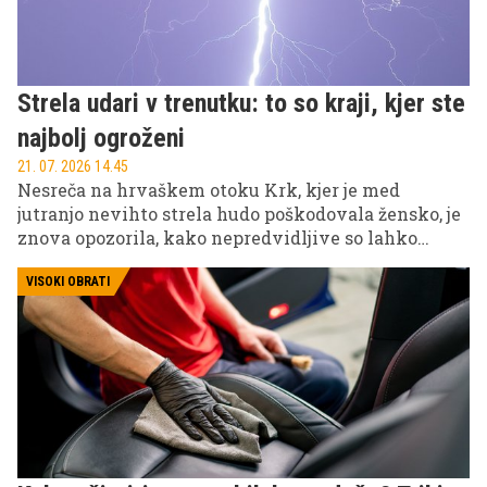
Strela udari v trenutku: to so kraji, kjer ste
najbolj ogroženi
21. 07. 2026 14.45
Nesreča na hrvaškem otoku Krk, kjer je med
jutranjo nevihto strela hudo poškodovala žensko, je
znova opozorila, kako nepredvidljive so lahko
poletne nevihte. Veliko ljudi še vedno podcenjuje
nevarnost ali pa verjame v zmote, ki lahko v
VISOKI OBRATI
kritičnem trenutku pomenijo razliko med varnim
umikom in resnimi posledicami.