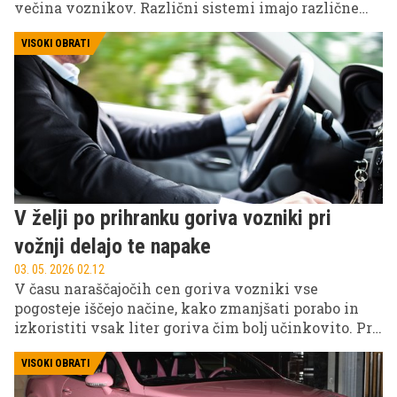
večina voznikov. Različni sistemi imajo različne
domete, kar pomeni, da je zaviranje ob njihovi
vidljivosti pogosto prepozno in neučinkovito.
VISOKI OBRATI
Razumevanje njihovega delovanja je ključno za
varnejšo vožnjo.
V želji po prihranku goriva vozniki pri
vožnji delajo te napake
03. 05. 2026 02.12
V času naraščajočih cen goriva vozniki vse
pogosteje iščejo načine, kako zmanjšati porabo in
izkoristiti vsak liter goriva čim bolj učinkovito. Pri
tem pa se pogosto pojavljajo različne tehnike
vožnje, ki naj bi bile varčne, zlasti pri vožnji po
VISOKI OBRATI
klancu navzdol.