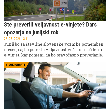
Ste preverili veljavnost e-vinjete? Dars
opozarja na junijski rok
26. 05. 2026 13.11
Junij bo za številne slovenske voznike pomemben
mesec, saj bo potekla veljavnost več sto tisoč letnih
e-vinjet, kar pomeni, da bo pravočasno preverjanje
ključnega pomena za brezskrbno uporabo avtocest.
VISOKI OBRATI