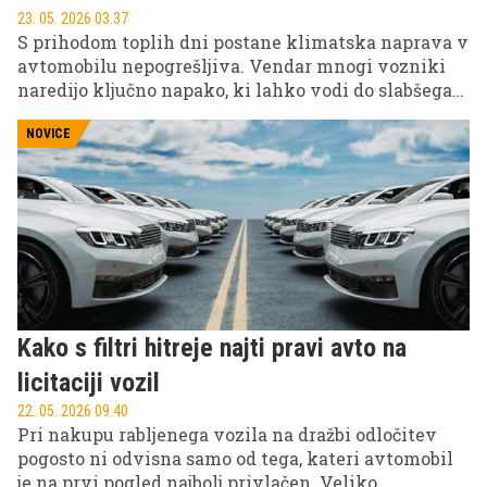
23. 05. 2026 03.37
S prihodom toplih dni postane klimatska naprava v
avtomobilu nepogrešljiva. Vendar mnogi vozniki
naredijo ključno napako, ki lahko vodi do slabšega
delovanja in visokih stroškov. Pravilna priprava
klime je zato nujna pred poletno sezono.
NOVICE
Kako s filtri hitreje najti pravi avto na
licitaciji vozil
22. 05. 2026 09.40
Pri nakupu rabljenega vozila na dražbi odločitev
pogosto ni odvisna samo od tega, kateri avtomobil
je na prvi pogled najbolj privlačen. Veliko