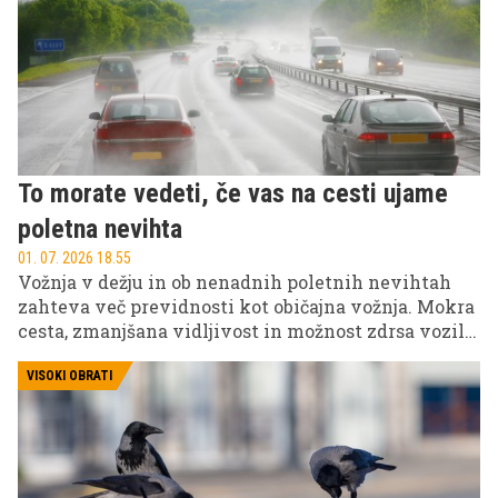
pred prevzemom.
To morate vedeti, če vas na cesti ujame
poletna nevihta
01. 07. 2026 18.55
Vožnja v dežju in ob nenadnih poletnih nevihtah
zahteva več previdnosti kot običajna vožnja. Mokra
cesta, zmanjšana vidljivost in možnost zdrsa vozila
hitro spremenijo razmere v nevarne, zato je
pomembno, da vozniki vedo, kaj storiti v teh
VISOKI OBRATI
trenutkih.