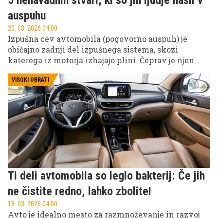
5 nenavadnih stvari, ki so jih ljudje našli v
auspuhu
20. 03. 2026 04.00
Izpušna cev avtomobila (pogovorno auspuh) je
običajno zadnji del izpušnega sistema, skozi
katerega iz motorja izhajajo plini. Čeprav je njen
namen preprost, mehaniki in lastniki vozil v
praksi v njej včasih najdejo presenetljive stvari. Te
VISOKI OBRATI
lahko pridejo tja zaradi živali, potegavščin ali okvar
samega izpušnega sistema. V nadaljevanju
predstavljamo pet najbolj nenavadnih predmetov
oziroma pojavov, ki so jih v izpušnih ceveh
avtomobilov dejansko našli lastniki ali mehaniki.
Ti deli avtomobila so leglo bakterij: Če jih
ne čistite redno, lahko zbolite!
18. 03. 2026 04.00
Avto je idealno mesto za razmnoževanje in razvoj