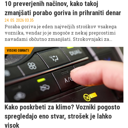
10 preverjenih načinov, kako takoj
zmanjšati porabo goriva in prihraniti denar
24. 05. 2026 03.35
Poraba goriva je eden največjih stroškov vsakega
voznika, vendar jo je mogoče z nekaj preprostimi
navadami občutno zmanjšati. Strokovnjaki za
avtomobilizem poudarjajo, da na učinkovitost
vožnje vplivajo tlak v pnevmatikah, način vožnje,
VISOKI OBRATI
teža vozila in redno vzdrževanje.
Kako poskrbeti za klimo? Vozniki pogosto
spregledajo eno stvar, strošek je lahko
visok