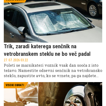
navad že danes izrinjajo stvari, ki so se še pred
nekaj leti zdele nepogrešljive.
Trik, zaradi katerega senčnik na
vetrobranskem steklu ne bo več padal
27. 07. 2026 03.22
Poleti se marsikateri voznik vsak dan sooča z isto
težavo. Namestite odsevni senčnik na vetrobransko
steklo, zapustite avto, ko se vrnete, pa ga najdete
zmečkanega na sedežu. Sonce pa je medtem kabino
znova spremenilo v pravo pečico.
VISOKI OBRATI