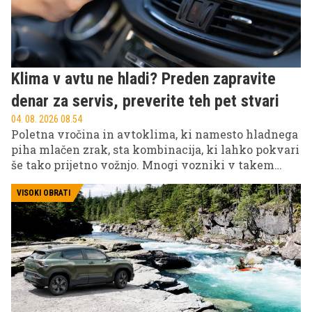
Klima v avtu ne hladi? Preden zapravite
denar za servis, preverite teh pet stvari
04. 08. 2026 08.54
Poletna vročina in avtoklima, ki namesto hladnega
piha mlačen zrak, sta kombinacija, ki lahko pokvari
še tako prijetno vožnjo. Mnogi vozniki v takem
trenutku takoj pomislijo na drag servis ali okvaro
kompresorja, vendar je resnica pogosto precej bolj
VISOKI OBRATI
preprosta.