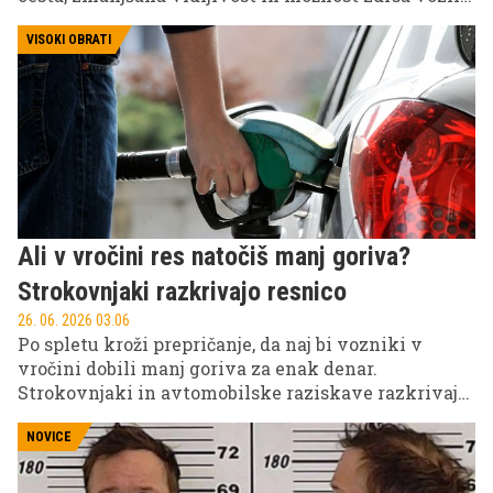
hitro spremenijo razmere v nevarne, zato je
pomembno, da vozniki vedo, kaj storiti v teh
VISOKI OBRATI
trenutkih.
Ali v vročini res natočiš manj goriva?
Strokovnjaki razkrivajo resnico
26. 06. 2026 03.06
Po spletu kroži prepričanje, da naj bi vozniki v
vročini dobili manj goriva za enak denar.
Strokovnjaki in avtomobilske raziskave razkrivajo,
da je resnica precej drugačna ...
NOVICE