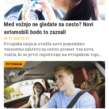
Med vožnjo ne gledate na cesto? Novi
avtomobili bodo to zaznali
09. 07. 2026 02.33
Evropska unija je uvedla novo pomembno
varnostno zahtevo za cestni promet: vsa nova
vozila, ki se prvič registrirajo na evropskem trgu,
morajo biti opremljena z naprednimi sistemi za
opozarjanje na voznikovo nepozornost oziroma
POTOVANJA
ADDW (Advanced Driver Distraction Warning).