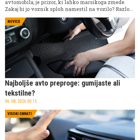
avtomobila, je prizor, ki lahko marsikoga zmede.
Zakaj bi jo voznik sploh namestil na vozilo? Razlog
je povezan z nenavadnim, a že dolgo znanim
načinom sporočanja, da se je avtomobil znašel v
NOVICE
težavah.
Najboljše avto preproge: gumijaste ali
tekstilne?
06. 08. 2026 00.15
VISOKI OBRATI