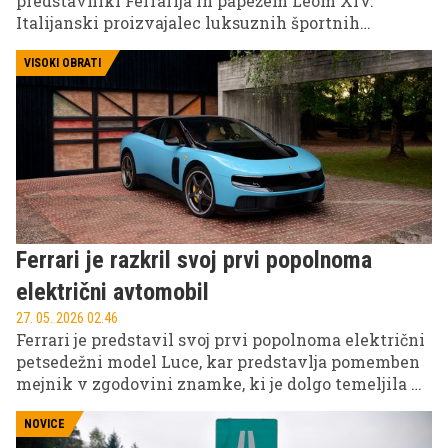
predstavniki Ferrarija in papežem Leom XIV.
Italijanski proizvajalec luksuznih športnih
avtomobilov je papežu predstavil svoj prvi
popolnoma električni model, imenovan Luce.
VISOKI OBRATI
Ferrari je razkril svoj prvi popolnoma
električni avtomobil
27. 05. 2026 02.46
Ferrari je predstavil svoj prvi popolnoma električni
petsedežni model Luce, kar predstavlja pomemben
mejnik v zgodovini znamke, ki je dolgo temeljila na
motorjih z notranjim zgorevanjem. Novost je bila
predstavljena v Rimu, kjer je podjetje poudarilo
NOVICE