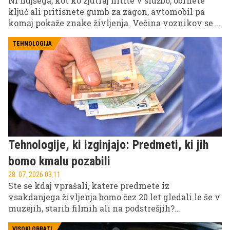
Ni hujšega, kot ko zjutraj hitite v službo, obrnete
ključ ali pritisnete gumb za zagon, avtomobil pa
komaj pokaže znake življenja. Večina voznikov se z
akumulatorjem ukvarja šele takrat, ko avto noče
več vžgati. Vendar akumulator redko odpove brez
TEHNOLOGIJA
opozorila. Običajno že tedne ali celo mesece prej
kaže znake, da izgublja moč.
Tehnologije, ki izginjajo: Predmeti, ki jih
bomo kmalu pozabili
28. 07. 2026 03.11
Ste se kdaj vprašali, katere predmete iz
vsakdanjega življenja bomo čez 20 let gledali le še v
muzejih, starih filmih ali na podstrešjih?
Tehnološki razvoj, digitalizacija in spremembe
VISOKI OBRATI