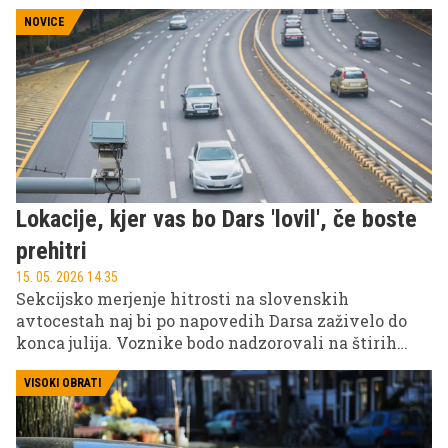
pomembnejše je, kako hitro kupec iz množice
ponudb izloči neprimerna vozila in se osredotoči na
NOVICE
tista, ki se ujemajo z njegovim proračunom,
namenom nakupa in realnim tržnim potencialom.
Prav zato so filtri pri dražbah vozil eden
najpomembnejših delov nakupnega procesa.
Lokacije, kjer vas bo Dars 'lovil', če boste
prehitri
15. 05. 2026 14.35
Sekcijsko merjenje hitrosti na slovenskih
avtocestah naj bi po napovedih Darsa zaživelo do
konca julija. Voznike bodo nadzorovali na štirih
prometno zelo obremenjenih odsekih avtocestnega
križa, kjer pogosto prihaja do prekoračitev hitrosti
VISOKI OBRATI
in prometnih nesreč.