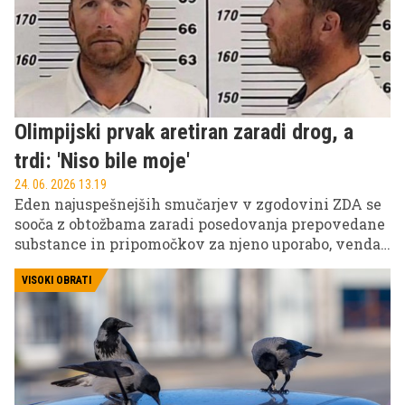
Olimpijski prvak aretiran zaradi drog, a
trdi: 'Niso bile moje'
24. 06. 2026 13.19
Eden najuspešnejših smučarjev v zgodovini ZDA se
sooča z obtožbama zaradi posedovanja prepovedane
substance in pripomočkov za njeno uporabo, vendar
vse očitke odločno zanika.
VISOKI OBRATI