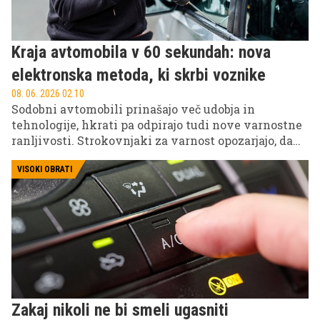
Kraja avtomobila v 60 sekundah: nova
elektronska metoda, ki skrbi voznike
08. 06. 2026 02.10
Sodobni avtomobili prinašajo več udobja in
tehnologije, hkrati pa odpirajo tudi nove varnostne
ranljivosti. Strokovnjaki za varnost opozarjajo, da
lahko izkušeni kriminalci danes vozilo ukradejo v
manj kot eni minuti, brez lomljenja ključavnic ali
VISOKI OBRATI
vidnih sledi vloma, z uporabo specializiranih
diagnostičnih naprav.
Zakaj nikoli ne bi smeli ugasniti