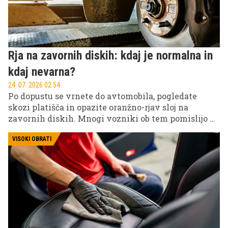
Rja na zavornih diskih: kdaj je normalna in
kdaj nevarna?
24. 07. 2026 02.54
Po dopustu se vrnete do avtomobila, pogledate
skozi platišča in opazite oranžno-rjav sloj na
zavornih diskih. Mnogi vozniki ob tem pomislijo na
drago popravilo, vendar strokovnjaki pravijo, da je
takšna slika pogosto povsem običajna.
VISOKI OBRATI