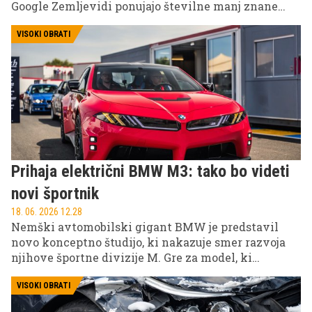
Google Zemljevidi ponujajo številne manj znane
funkcije, ki lahko prihranijo čas, denar in celo
gorivo.
VISOKI OBRATI
Prihaja električni BMW M3: tako bo videti
novi športnik
18. 06. 2026 12.28
Nemški avtomobilski gigant BMW je predstavil
novo konceptno študijo, ki nakazuje smer razvoja
njihove športne divizije M. Gre za model, ki
napoveduje prihod prvega povsem električnega
BMW M3, enega najbolj pričakovanih športnih
VISOKI OBRATI
avtomobilov prihodnjih let.