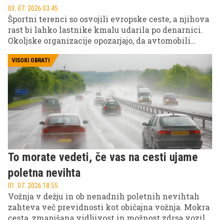
03. 07. 2026 03.45
Športni terenci so osvojili evropske ceste, a njihova
rast bi lahko lastnike kmalu udarila po denarnici.
Okoljske organizacije opozarjajo, da avtomobili
postajajo iz leta v leto večji, težji in manj primerni
za sodobna mesta. Ena od rešitev? Poseben davek za
VISOKI OBRATI
največje modele.
To morate vedeti, če vas na cesti ujame
poletna nevihta
01. 07. 2026 18.55
Vožnja v dežju in ob nenadnih poletnih nevihtah
zahteva več previdnosti kot običajna vožnja. Mokra
cesta, zmanjšana vidljivost in možnost zdrsa vozila