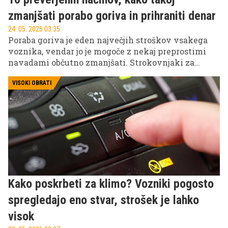
zmanjšati porabo goriva in prihraniti denar
24. 05. 2026 03.35
Poraba goriva je eden največjih stroškov vsakega
voznika, vendar jo je mogoče z nekaj preprostimi
navadami občutno zmanjšati. Strokovnjaki za
avtomobilizem poudarjajo, da na učinkovitost
vožnje vplivajo tlak v pnevmatikah, način vožnje,
VISOKI OBRATI
teža vozila in redno vzdrževanje.
Kako poskrbeti za klimo? Vozniki pogosto
spregledajo eno stvar, strošek je lahko
visok