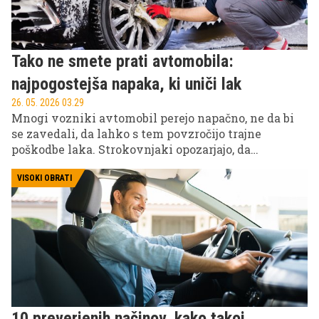
Tako ne smete prati avtomobila:
najpogostejša napaka, ki uniči lak
26. 05. 2026 03.29
Mnogi vozniki avtomobil perejo napačno, ne da bi
se zavedali, da lahko s tem povzročijo trajne
poškodbe laka. Strokovnjaki opozarjajo, da
nepravilno pranje, napačna sredstva in grobi
pripomočki pogosto povzročijo mikropraske in
VISOKI OBRATI
bledenje barve, kar dolgoročno zmanjša vrednost
vozila.
10 preverjenih načinov, kako takoj