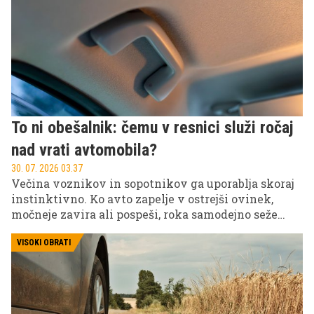
To ni obešalnik: čemu v resnici služi ročaj
nad vrati avtomobila?
30. 07. 2026 03.37
Večina voznikov in sopotnikov ga uporablja skoraj
instinktivno. Ko avto zapelje v ostrejši ovinek,
močneje zavira ali pospeši, roka samodejno seže
proti ročaju nad vratmi. Marsikdo nanj obesi tudi
suknjič, vrečko iz trgovine ali dežnik. A ta na videz
VISOKI OBRATI
nepomemben del avtomobilske notranjosti ima
precej bolj pomembno nalogo.