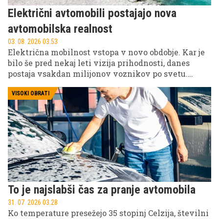
Električni avtomobili postajajo nova
avtomobilska realnost
03. 08. 2026 03.53
Električna mobilnost vstopa v novo obdobje. Kar je
bilo še pred nekaj leti vizija prihodnosti, danes
postaja vsakdan milijonov voznikov po svetu.
Najnovejši podatki raziskave EV Charging Index
2026 svetovalne družbe Roland Berger kažejo, da je
VISOKI OBRATI
bil leta 2025 že vsak četrti nov avtomobil, prodan
globalno, električen.
To je najslabši čas za pranje avtomobila
31. 07. 2026 03.28
Ko temperature presežejo 35 stopinj Celzija, številni