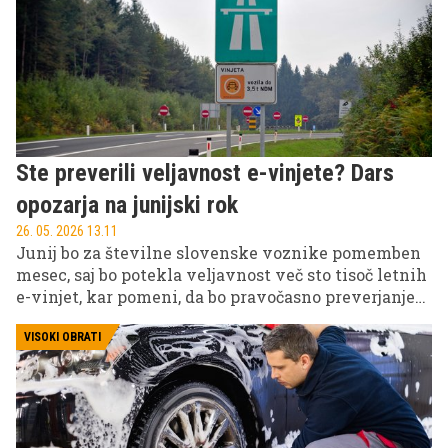
večletni razvoj in prehod v električno prihodnost.
Ste preverili veljavnost e-vinjete? Dars
opozarja na junijski rok
26. 05. 2026 13.11
Junij bo za številne slovenske voznike pomemben
mesec, saj bo potekla veljavnost več sto tisoč letnih
e-vinjet, kar pomeni, da bo pravočasno preverjanje
ključnega pomena za brezskrbno uporabo avtocest.
VISOKI OBRATI