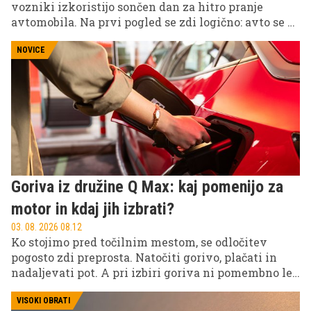
vozniki izkoristijo sončen dan za hitro pranje
avtomobila. Na prvi pogled se zdi logično: avto se bo
hitro posušil, vi pa boste v nekaj minutah opravili
delo. Toda prav pranje avtomobila na žgočem soncu
NOVICE
ena izmed največjih napak, ki jo lahko naredite
poleti.
Goriva iz družine Q Max: kaj pomenijo za
motor in kdaj jih izbrati?
03. 08. 2026 08.12
Ko stojimo pred točilnim mestom, se odločitev
pogosto zdi preprosta. Natočiti gorivo, plačati in
nadaljevati pot. A pri izbiri goriva ni pomembno le,
da napolnimo rezervoar, temveč tudi, kaj gorivo
pomeni za delovanje motorja.
VISOKI OBRATI