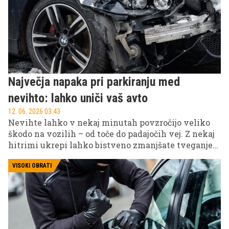
Največja napaka pri parkiranju med
nevihto: lahko uniči vaš avto
12. 06. 2026 03.43
Nevihte lahko v nekaj minutah povzročijo veliko
škodo na vozilih – od toče do padajočih vej. Z nekaj
hitrimi ukrepi lahko bistveno zmanjšate tveganje
za poškodbe in nepotrebne stroške popravila.
VISOKI OBRATI