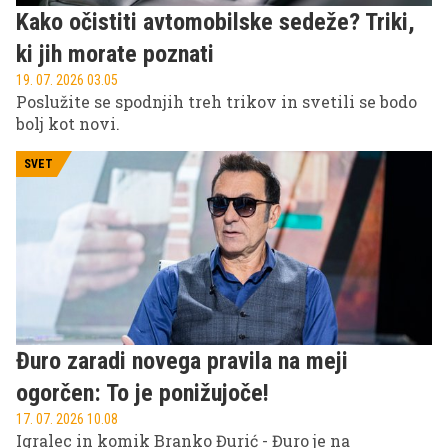
Kako očistiti avtomobilske sedeže? Triki,
ki jih morate poznati
19. 07. 2026 03.05
Poslužite se spodnjih treh trikov in svetili se bodo
bolj kot novi.
SVET
Đuro zaradi novega pravila na meji
ogorčen: To je ponižujoče!
17. 07. 2026 10.08
Igralec in komik Branko Đurić - Đuro je na