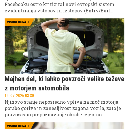
Facebooku ostro kritiziral novi evropski sistem
evidentiranja vstopov in izstopov (Entry/Exit
System – EES), ki je namenjen digitalizaciji mejnih
kontrol na zunanjih schengenskih mejah.
VISOKI OBRATI
Majhen del, ki lahko povzroči velike težave
z motorjem avtomobila
15. 07. 2026 03.30
Njihovo stanje neposredno vpliva na moč motorja,
porabo goriva in zanesljivost zagona vozila, zato je
pravočasno prepoznavanje obrabe izjemno
pomembno za vsakodnevno vožnjo.
VISOKI OBRATI