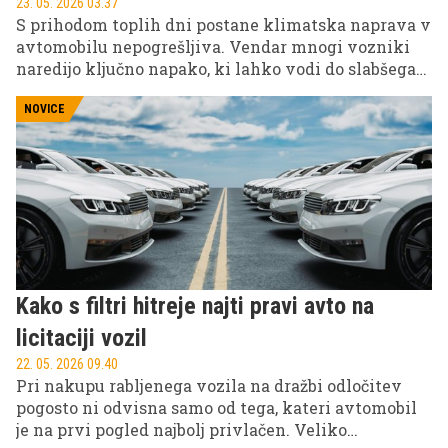
23. 05. 2026 03.37
S prihodom toplih dni postane klimatska naprava v
avtomobilu nepogrešljiva. Vendar mnogi vozniki
naredijo ključno napako, ki lahko vodi do slabšega
delovanja in visokih stroškov. Pravilna priprava
klime je zato nujna pred poletno sezono.
NOVICE
Kako s filtri hitreje najti pravi avto na
licitaciji vozil
22. 05. 2026 09.40
Pri nakupu rabljenega vozila na dražbi odločitev
pogosto ni odvisna samo od tega, kateri avtomobil
je na prvi pogled najbolj privlačen. Veliko