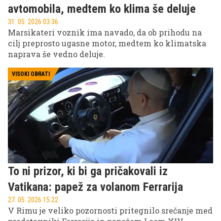
avtomobila, medtem ko klima še deluje
31. 05. 2026 03.36
Marsikateri voznik ima navado, da ob prihodu na
cilj preprosto ugasne motor, medtem ko klimatska
naprava še vedno deluje.
VISOKI OBRATI
To ni prizor, ki bi ga pričakovali iz
Vatikana: papež za volanom Ferrarija
27. 05. 2026 15.22
V Rimu je veliko pozornosti pritegnilo srečanje med