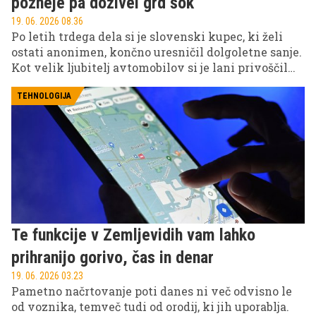
pozneje pa doživel grd šok
19. 06. 2026 08.36
Po letih trdega dela si je slovenski kupec, ki želi
ostati anonimen, končno uresničil dolgoletne sanje.
Kot velik ljubitelj avtomobilov si je lani privoščil
rabljenega Ferrarija, vozilo, ki za številne
avtomobilske navdušence predstavlja vrhunec
TEHNOLOGIJA
uspeha in izpolnitev mladostnih želja.
Te funkcije v Zemljevidih vam lahko
prihranijo gorivo, čas in denar
19. 06. 2026 03.23
Pametno načrtovanje poti danes ni več odvisno le
od voznika, temveč tudi od orodij, ki jih uporablja.