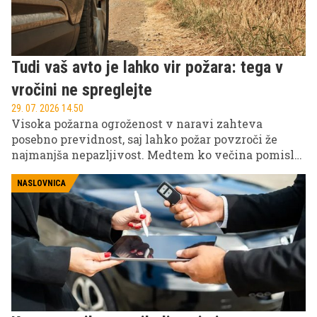
Tudi vaš avto je lahko vir požara: tega v
vročini ne spreglejte
29. 07. 2026 14.50
Visoka požarna ogroženost v naravi zahteva
posebno previdnost, saj lahko požar povzroči že
najmanjša nepazljivost. Medtem ko večina pomisli
na cigaretne ogorke ali odprt ogenj, obstajajo tudi
bolj nepričakovani viri vžiga – med njimi je lahko
NASLOVNICA
tudi vroč avtomobil, parkiran na suhi travi.