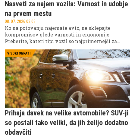
Nasveti za najem vozila: Varnost in udobje
na prvem mestu
08. 07. 2026 03.03
Ko na potovanju najemate avto, ne sklepajte
kompromisov glede varnosti in ergonomije.
Preberite, kateri tipi vozil so najprimernejši za
različne situacije, od mestne vožnje do dolgih
avtocestnih relacij, ter na kaj morate biti pozorni
VISOKI OBRATI
pred prevzemom.
Prihaja davek na velike avtomobile? SUV-ji
so postali tako veliki, da jih želijo dodatno
obdavčiti