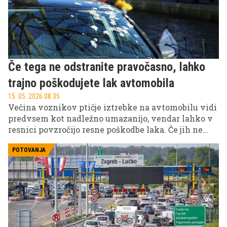
Če tega ne odstranite pravočasno, lahko
trajno poškodujete lak avtomobila
15. 05. 2026 08.35
Večina voznikov ptičje iztrebke na avtomobilu vidi
predvsem kot nadležno umazanijo, vendar lahko v
resnici povzročijo resne poškodbe laka. Če jih ne
odstranimo pravočasno, lahko zaradi svoje kemične
sestave trajno poškodujejo površino vozila in
POTOVANJA
pustijo vidne sledi.