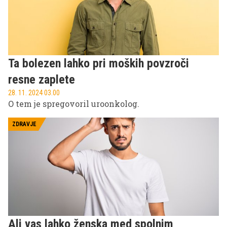
Ta bolezen lahko pri moških povzroči
resne zaplete
28. 11. 2024 03.00
O tem je spregovoril uroonkolog.
ZDRAVJE
Ali vas lahko ženska med spolnim