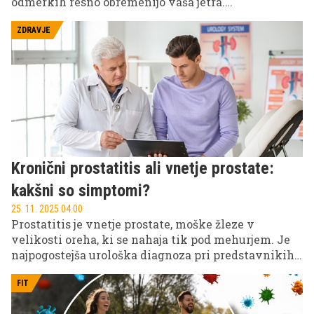
odmerkih resno obremenijo vaša jetra.
Izpostavljamo šest najbolj problematičnih in znake,
na katere morate biti pozorni, da preprečite resne
ZDRAVJE
zdravstvene težave.
Kronični prostatitis ali vnetje prostate:
kakšni so simptomi?
25. 11. 2025 04.00
Prostatitis je vnetje prostate, moške žleze v
velikosti oreha, ki se nahaja tik pod mehurjem. Je
najpogostejša urološka diagnoza pri predstavnikih
močnejšega spola, mlajših od 50 let, in tretja
najpogostejša pri moških, starejših od 50 let.
FIT