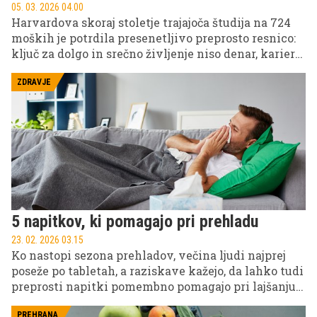
05. 03. 2026 04.00
Harvardova skoraj stoletje trajajoča študija na 724
moških je potrdila presenetljivo preprosto resnico:
ključ za dolgo in srečno življenje niso denar, kariera
ali izklesano telo ...
ZDRAVJE
5 napitkov, ki pomagajo pri prehladu
23. 02. 2026 03.15
Ko nastopi sezona prehladov, večina ljudi najprej
poseže po tabletah, a raziskave kažejo, da lahko tudi
preprosti napitki pomembno pomagajo pri lajšanju
simptomov. Za katere napitke gre? Preverite v
PREHRANA