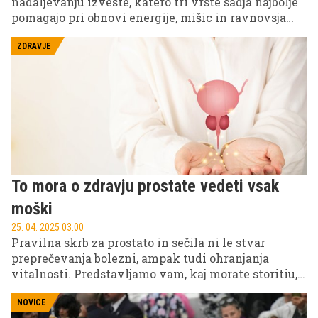
nadaljevanju izveste, katero tri vrste sadja najbolje
pomagajo pri obnovi energije, mišic in ravnovsja
elektrolitov.
ZDRAVJE
To mora o zdravju prostate vedeti vsak
moški
25. 04. 2025 03.00
Pravilna skrb za prostato in sečila ni le stvar
preprečevanja bolezni, ampak tudi ohranjanja
vitalnosti. Predstavljamo vam, kaj morate storitiu,
da boste ostali zdravi čim dlje časa.
NOVICE