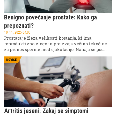
Benigno povečanje prostate: Kako ga
prepoznati?
10. 11. 2025 04.00
Prostata je žleza velikosti kostanja, ki ima
reproduktivno vlogo in proizvaja večino tekočine
za prenos sperme med ejakulacijo. Nahaja se pod
mehurjem okoli sečnice. Prostata se pri večini
moških začne povečevati po 30. letu starosti.
NOVICE
Artritis jeseni: Zakaj se simptomi