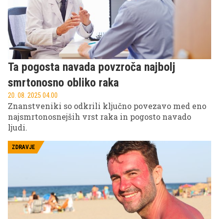
Ta pogosta navada povzroča najbolj
smrtonosno obliko raka
20. 08. 2025 04.00
Znanstveniki so odkrili ključno povezavo med eno
najsmrtonosnejših vrst raka in pogosto navado
ljudi.
ZDRAVJE