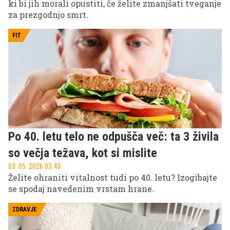
ki bi jih morali opustiti, če želite zmanjšati tveganje
za prezgodnjo smrt.
FIT
Po 40. letu telo ne odpušča več: ta 3 živila
so večja težava, kot si mislite
03. 05. 2026 03.43
Želite ohraniti vitalnost tudi po 40. letu? Izogibajte
se spodaj navedenim vrstam hrane.
ZDRAVJE