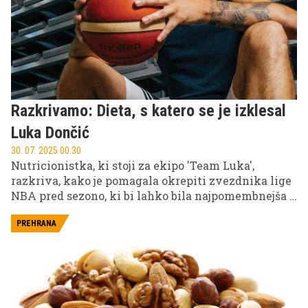
Razkrivamo: Dieta, s katero se je izklesal
Luka Dončić
30. 07. 2025 00.30
Nutricionistka, ki stoji za ekipo 'Team Luka',
razkriva, kako je pomagala okrepiti zvezdnika lige
NBA pred sezono, ki bi lahko bila najpomembnejša v
njegovi karieri.
PREHRANA