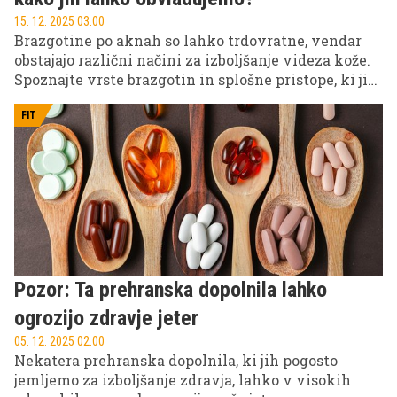
15. 12. 2025 03.00
Brazgotine po aknah so lahko trdovratne, vendar
obstajajo različni načini za izboljšanje videza kože.
Spoznajte vrste brazgotin in splošne pristope, ki jih
ljudje uporabljajo za njihovo obvladovanje.
FIT
Pozor: Ta prehranska dopolnila lahko
ogrozijo zdravje jeter
05. 12. 2025 02.00
Nekatera prehranska dopolnila, ki jih pogosto
jemljemo za izboljšanje zdravja, lahko v visokih