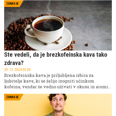
ZDRAVJE
Ste vedeli, da je brezkofeinska kava tako
zdrava?
29. 12. 2024 05.00
Brezkofeinska kava je priljubljena izbira za
ljubitelje kave, ki se želijo izogniti učinkom
kofeina, vendar še vedno uživati v okusu in aromi
priljubljenega napitka. Kaj točno je brezkofeinska
kava, kako jo pridobivajo, kakšne koristi ima za
ZDRAVJE
zdravje in kako se primerja z običajno kavo?