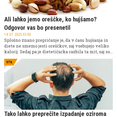
Ali lahko jemo oreščke, ko hujšamo?
Odgovor vas bo presenetil
14. 07. 2025 03.00
Splošno znano prepričanje je, da v času hujšanja in
diete ne smemo jesti oreščkov, saj vsebujejo veliko
kalorij. Sedaj pa je dietetičarka razbila ta mit, saj so
po njenih besedah oreščki odlična pomoč pri izgubi
kilogramov, pri čemer izstopa predvsem ena vrsta.
STIL
Tako lahko preprečite izpadanje oziroma