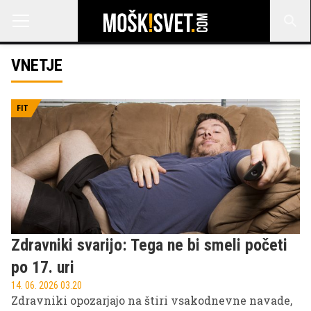
VNETJE
FIT
Zdravniki svarijo: Tega ne bi smeli početi
po 17. uri
14. 06. 2026 03.20
Zdravniki opozarjajo na štiri vsakodnevne navade,