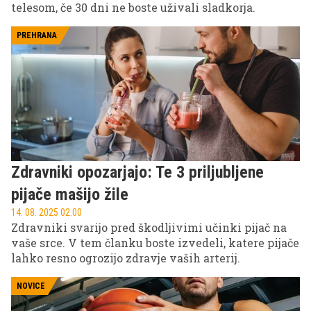
telesom, če 30 dni ne boste uživali sladkorja.
PREHRANA
Zdravniki opozarjajo: Te 3 priljubljene
pijače mašijo žile
14. 08. 2025 02.00
Zdravniki svarijo pred škodljivimi učinki pijač na
vaše srce. V tem članku boste izvedeli, katere pijače
lahko resno ogrozijo zdravje vaših arterij.
NOVICE