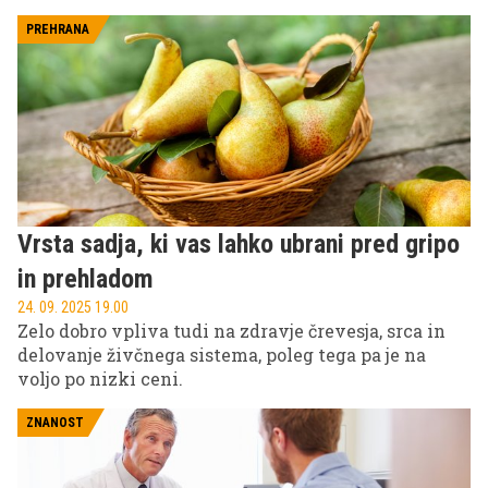
številnih pozitivnih sprememb.
PREHRANA
Vrsta sadja, ki vas lahko ubrani pred gripo
in prehladom
24. 09. 2025 19.00
Zelo dobro vpliva tudi na zdravje črevesja, srca in
delovanje živčnega sistema, poleg tega pa je na
voljo po nizki ceni.
ZNANOST