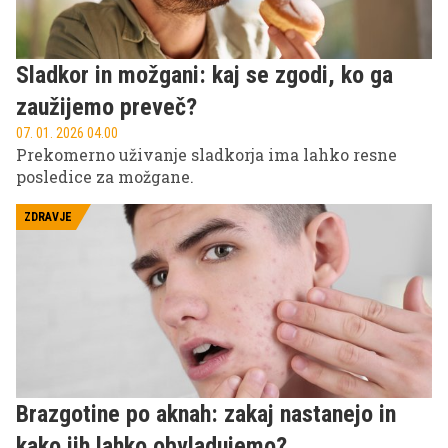
Sladkor in možgani: kaj se zgodi, ko ga
zaužijemo preveč?
07. 01. 2026 04.00
Prekomerno uživanje sladkorja ima lahko resne
posledice za možgane.
ZDRAVJE
Brazgotine po aknah: zakaj nastanejo in
kako jih lahko obvladujemo?