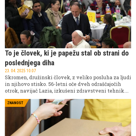
To je človek, ki je papežu stal ob strani do
poslednjega diha
23. 04. 2025 10.07
Skromen, družinski človek, z veliko posluha za ljudi
in njihovo stisko. 56-letni oče dveh odraščajočih
otrok, navijač Lazia, izkušeni zdravstveni tehnik.
Predvsem pa velik zaupnik pokojnega papeža
Frančiška.
ZNANOST