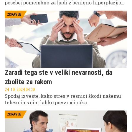
posebej pomembno za ljudi z benigno hiperplazijo
prostate (BPH), znano tudi kot povečana prostata.
ZDRAVJE
Zaradi tega ste v veliki nevarnosti, da
zbolite za rakom
24. 10. 2024 04.00
Spodaj izveste, kako stres v resnici škodi našemu
telesu in s čim lahko povzroči raka.
ZDRAVJE