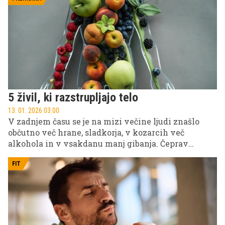
nadaljevanju.
5 živil, ki razstrupljajo telo
13. 01. 2026 03.00
V zadnjem času se je na mizi večine ljudi znašlo
občutno več hrane, sladkorja, v kozarcih več
alkohola in v vsakdanu manj gibanja. Čeprav
takšna obdobja sama po sebi ne predstavljajo resne
nevarnosti za zdravje, se njihov vpliv na telo hitro
FIT
pokaže po koncu praznovanj.