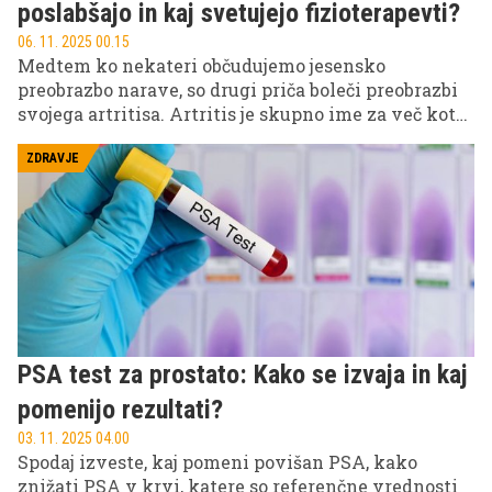
poslabšajo in kaj svetujejo fizioterapevti?
06. 11. 2025 00.15
Medtem ko nekateri občudujemo jesensko
preobrazbo narave, so drugi priča boleči preobrazbi
svojega artritisa. Artritis je skupno ime za več kot
100 različnih bolezni sklepov, ki povzročajo vnetje
in bolečino. Jeseni se simptomi pogosto poslabšajo,
ZDRAVJE
vendar obstajajo učinkoviti načini kako jih
preprečiti ali pa vsaj omiliti.
PSA test za prostato: Kako se izvaja in kaj
pomenijo rezultati?
03. 11. 2025 04.00
Spodaj izveste, kaj pomeni povišan PSA, kako
znižati PSA v krvi, katere so referenčne vrednosti