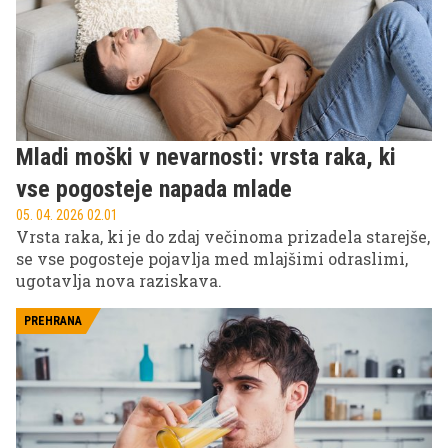
Mladi moški v nevarnosti: vrsta raka, ki
vse pogosteje napada mlade
05. 04. 2026 02.01
Vrsta raka, ki je do zdaj večinoma prizadela starejše,
se vse pogosteje pojavlja med mlajšimi odraslimi,
ugotavlja nova raziskava.
PREHRANA