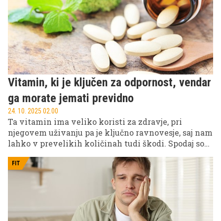
Vitamin, ki je ključen za odpornost, vendar
ga morate jemati previdno
24. 10. 2025 02.00
Ta vitamin ima veliko koristi za zdravje, pri
njegovem uživanju pa je ključno ravnovesje, saj nam
lahko v prevelikih količinah tudi škodi. Spodaj so
navedene vse njegove prednosti, kateri so njegovi
najboljši viri in kakšen je pomen zmernega jemanja.
FIT