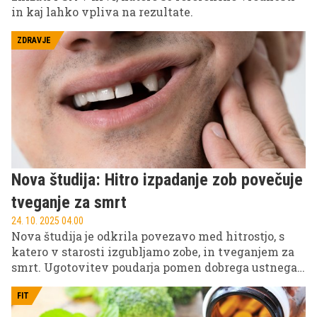
in kaj lahko vpliva na rezultate.
ZDRAVJE
Nova študija: Hitro izpadanje zob povečuje
tveganje za smrt
24. 10. 2025 04.00
Nova študija je odkrila povezavo med hitrostjo, s
katero v starosti izgubljamo zobe, in tveganjem za
smrt. Ugotovitev poudarja pomen dobrega ustnega
zdravja in nakazuje, da je izguba zob lahko ključni
pokazatelj drugih resnih zdravstvenih težav.
FIT