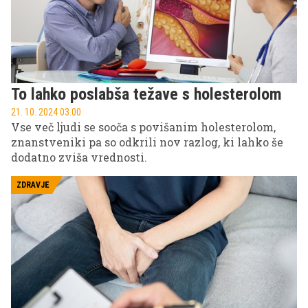
To lahko poslabša težave s holesterolom
21. 10. 2024 03.00
Vse več ljudi se sooča s povišanim holesterolom,
znanstveniki pa so odkrili nov razlog, ki lahko še
dodatno zviša vrednosti.
ZDRAVJE