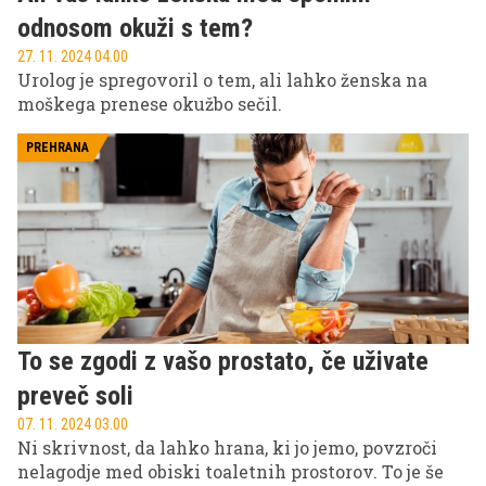
odnosom okuži s tem?
27. 11. 2024 04.00
Urolog je spregovoril o tem, ali lahko ženska na
moškega prenese okužbo sečil.
PREHRANA
To se zgodi z vašo prostato, če uživate
preveč soli
07. 11. 2024 03.00
Ni skrivnost, da lahko hrana, ki jo jemo, povzroči
nelagodje med obiski toaletnih prostorov. To je še