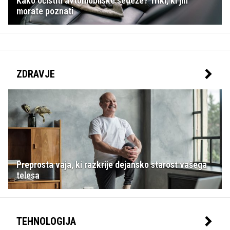
Kako očistiti avtomobilske sedeže? Triki, ki jih
morate poznati
ZDRAVJE
Preprosta vaja, ki razkrije dejansko starost vašega
telesa
TEHNOLOGIJA