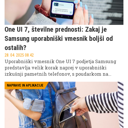
One UI 7, številne prednosti: Zakaj je
Samsung uporabniški vmesnik boljši od
ostalih?
28. 04. 2025 08.42
Uporabniški vmesnik One UI 7 podjetja Samsung
predstavlja velik korak naprej v uporabniški
izkušnji pametnih telefonov, s poudarkom na
prilagodljivosti, varnosti in zmogljivosti.
Izpopolnjuje že sicer dovršen uporabniški vmesnik
NAPRAVE IN APLIKACIJE
in vsakodnevne interakcije naredi še bolj tekoče ter
intuitivne. Tukaj je razlog, zakaj One UI 7 postavlja
nov standard za sodobne uporabniške vmesnike
pametnih telefonov.