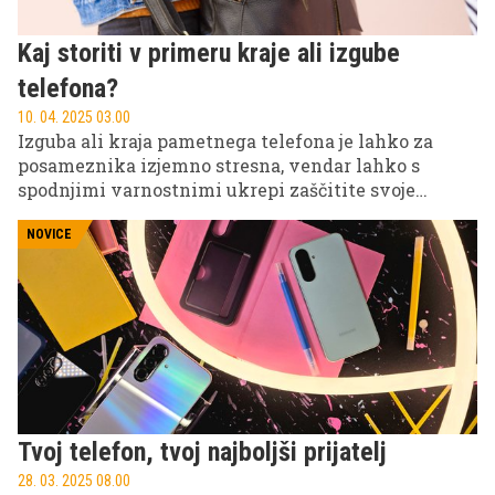
Kaj storiti v primeru kraje ali izgube
telefona?
10. 04. 2025 03.00
Izguba ali kraja pametnega telefona je lahko za
posameznika izjemno stresna, vendar lahko s
spodnjimi varnostnimi ukrepi zaščitite svoje
podatke in zmanjšate tveganje za nepooblaščen
dostop.
NOVICE
Tvoj telefon, tvoj najboljši prijatelj
28. 03. 2025 08.00