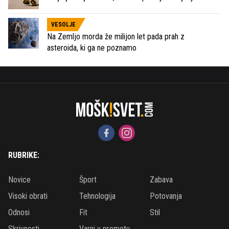
VESOLJE
Na Zemljo morda že milijon let pada prah z
asteroida, ki ga ne poznamo
RUBRIKE:
Novice
Šport
Zabava
Visoki obrati
Tehnologija
Potovanja
Odnosi
Fit
Stil
Skrivnosti
Varni v prometu