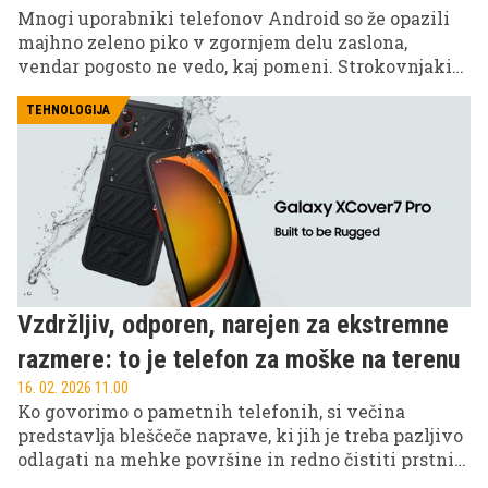
Mnogi uporabniki telefonov Android so že opazili
majhno zeleno piko v zgornjem delu zaslona,
vendar pogosto ne vedo, kaj pomeni. Strokovnjaki
opozarjajo, da gre za pomembno varnostno funkcijo,
ki lahko razkrije, kdaj aplikacije dostopajo do
TEHNOLOGIJA
kamere ali mikrofona.
Vzdržljiv, odporen, narejen za ekstremne
razmere: to je telefon za moške na terenu
16. 02. 2026 11.00
Ko govorimo o pametnih telefonih, si večina
predstavlja bleščeče naprave, ki jih je treba pazljivo
odlagati na mehke površine in redno čistiti prstnih
odtisov. A obstaja svet, kjer telefoni niso modni