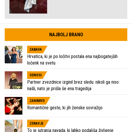
NAJBOLJ BRANO
ZABAVA
Hrvatica, ki je po ločitvi postala ena najbogatejših
ločenk na svetu
ODNOSI
Partner zvezdnice izginil brez sledu: nikoli ga niso
našli, nato je prišla še ena tragedija
ZANIMIVO
Romantične geste, ki jih ženske sovražijo
ZDRAVJE
To je jutranja navada, ki lahko podaljša življenje