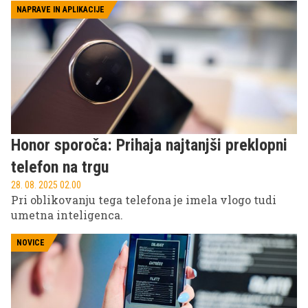
dodatek, temveč del delovne opreme.
NAPRAVE IN APLIKACIJE
Honor sporoča: Prihaja najtanjši preklopni
telefon na trgu
28. 08. 2025 02.00
Pri oblikovanju tega telefona je imela vlogo tudi
umetna inteligenca.
NOVICE