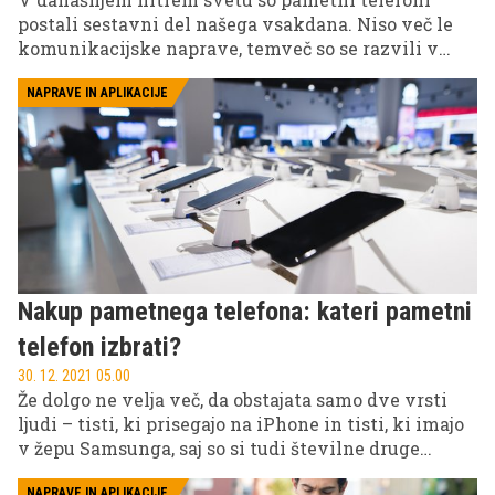
postali sestavni del našega vsakdana. Niso več le
komunikacijske naprave, temveč so se razvili v
zmogljiva orodja, ki nas povezujejo s svetom in
izboljšujejo naše vsakodnevne izkušnje.
NAPRAVE IN APLIKACIJE
Nakup pametnega telefona: kateri pametni
telefon izbrati?
30. 12. 2021 05.00
Že dolgo ne velja več, da obstajata samo dve vrsti
ljudi – tisti, ki prisegajo na iPhone in tisti, ki imajo
v žepu Samsunga, saj so si tudi številne druge
znamke (Xiaomi, Honor, Huawei, Sony Xperia,
NAPRAVE IN APLIKACIJE