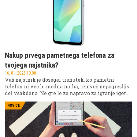
Nakup prvega pametnega telefona za
tvojega najstnika?
16. 01. 2025 10.00
Vaš najstnik je dosegel trenutek, ko pametni
telefon ni več le modna muha, temveč nepogrešljiv
del vsakdana. Ne gre le za napravo za igranje iger
ali gledanje videov, temveč za orodje, ki odpira
vrata v svet učenja, komunikacije in ustvarjalnosti.
NOVICE
Nakup prvega telefona je pomembna odločitev, ki jo
je dobro skrbno načrtovati. Tukaj je nekaj ključnih
točk, ki vam lahko pomagajo pri izbiri popolnega
telefona za vašega najstnika.