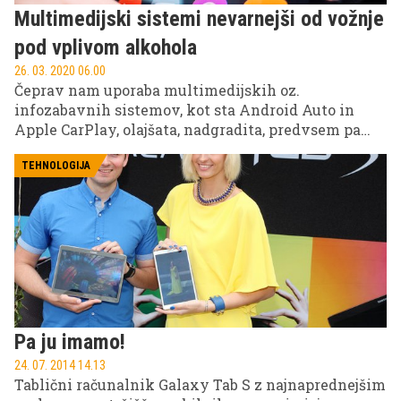
Multimedijski sistemi nevarnejši od vožnje
pod vplivom alkohola
26. 03. 2020 06.00
Čeprav nam uporaba multimedijskih oz.
infozabavnih sistemov, kot sta Android Auto in
Apple CarPlay, olajšata, nadgradita, predvsem pa
popestrita vožnjo, uporaba tovrstnih sistemov
skriva pasti. Še več, raziskava je pokazala, da
TEHNOLOGIJA
voznikom povzroča več težav kot alkohol in vožnja
pod vplivom psihoaktivnih snovi.
Pa ju imamo!
24. 07. 2014 14.13
Tablični računalnik Galaxy Tab S z najnaprednejšim