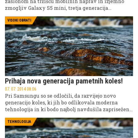
zaslonom na tržišču mobilnih naprav in izjemno
zmogljiv Galaxy S5 mini, tretja generacija
telefonov mini sta na voljo tudi v Sloveniji.
VISOKI OBRATI
Prihaja nova generacija pametnih koles!
07. 07. 2014 08.06
Pri Samsungu so se odločili, da razvijejo novo
generacijo koles, ki jih bo odlikovala moderna
tehnologija in ki bodo najbolj navdušila zaprisežene
kolesarje. Tako se bomo po pametnih telefonih in
urah, sedaj lahko naokoli vozili tudi s pametnimi
TEHNOLOGIJA
kolesi.