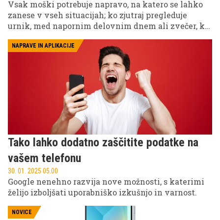
Vsak moški potrebuje napravo, na katero se lahko
zanese v vseh situacijah; ko zjutraj pregleduje
urnik, med napornim delovnim dnem ali zvečer, ko
se sprošča ob igrah ali športnih vsebinah.
NAPRAVE IN APLIKACIJE
Tako lahko dodatno zaščitite podatke na
vašem telefonu
30. 01. 2025 05.00
Google nenehno razvija nove možnosti, s katerimi
želijo izboljšati uporabniško izkušnjo in varnost.
NOVICE