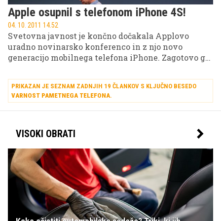
Apple osupnil s telefonom iPhone 4S!
04. 10. 2011 14.52
Svetovna javnost je končno dočakala Applovo
uradno novinarsko konferenco in z njo novo
generacijo mobilnega telefona iPhone. Zagotovo gre
za enega izmed najbolj prelomnih produktov
zadnjih let, ki bo v veliki meri krojil nadaljnjo usodo
PRIKAZAN JE SEZNAM ZADNJIH 19 ČLANKOV S KLJUČNO BESEDO
"jabolčnega" podjetja.
VARNOST PAMETNEGA TELEFONA
.
VISOKI OBRATI