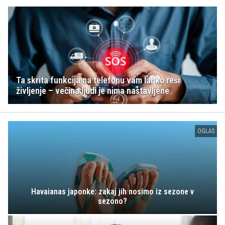
Ta skrita funkcija na telefonu vam lahko reši
življenje – večina ljudi je nima nastavljene
OGLAS
Havaianas japonke: zakaj jih nosimo iz sezone v
sezono?