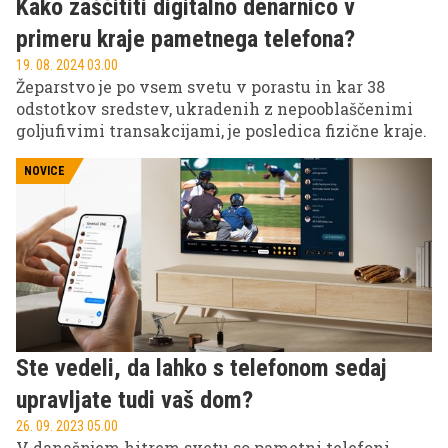
Kako zaščititi digitalno denarnico v
primeru kraje pametnega telefona?
19. 08. 2024 03.00
Žeparstvo je po vsem svetu v porastu in kar 38
odstotkov sredstev, ukradenih z nepooblaščenimi
goljufivimi transakcijami, je posledica fizične kraje.
NOVICE
Ste vedeli, da lahko s telefonom sedaj
upravljate tudi vaš dom?
26. 09. 2023 05.00
V današnjem hitrem svetu so pametni telefoni