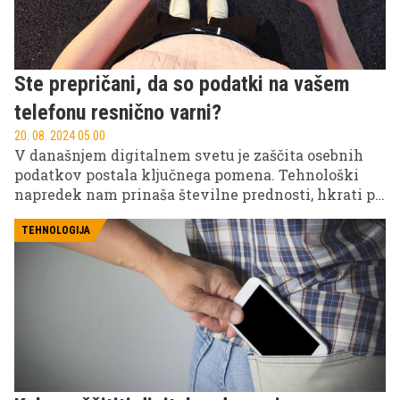
Ste prepričani, da so podatki na vašem
telefonu resnično varni?
20. 08. 2024 05.00
V današnjem digitalnem svetu je zaščita osebnih
podatkov postala ključnega pomena. Tehnološki
napredek nam prinaša številne prednosti, hkrati pa
odpira vrata tveganjem, kot so vdori v zasebnost in
kraja podatkov. Podjetje Samsung, ki je zavezano k
TEHNOLOGIJA
zaščiti svojih uporabnikov, ponuja vrsto naprednih
funkcij za zagotavljanje varnosti podatkov.