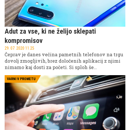
Adut za vse, ki ne želijo sklepati
kompromisov
29. 07. 2020 11.25
Čeprav je danes večina pametnih telefonov na trgu
dovolj zmogljivih, brez določenih aplikacij z njimi
nimamo kaj dosti za početi. Si sploh še
predstavljate življenje brez aplikacij, kot sta Google
Zemljevidi ali YouTube? Je švicarski nož še
VARNI V PROMETU
švicarski nož zgolj z enim rezilom? No, morda ni
tako hudo, pa vendar bi odsotnost trgovine Google
Play pomenila, da smo prikrajšani za marsikatero
aplikacijo, ki nam olajša življenje ali krajša proste
urice. Seveda pa so po drugi strani številne
aplikacije neuporabne, če za to nimamo dovolj
zmogljive mobilne naprave.